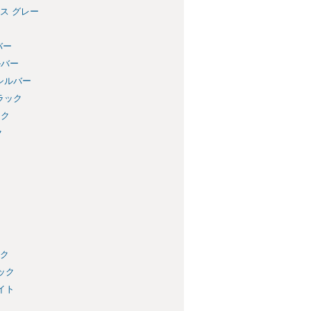
ース グレー
バー
ルバー
 シルバー
ブラック
ック
ク
ック
ック
イト