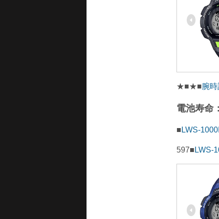
★■★■
腕時
電池寿命：
■
LWS-100
597■
LWS-1