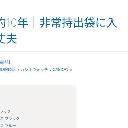
10年｜非常持出袋に入
丈夫
腕時計
SIO腕時計
/
カシオウォッチ
/
CASIOウォ
ブラック
ース ブラック
ース ブルー