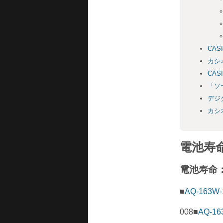
CAS
カシ
CA
「ソ
デジ
カシ
電池寿命
電池寿命：
■
AQ-163W
008■
AQ-16