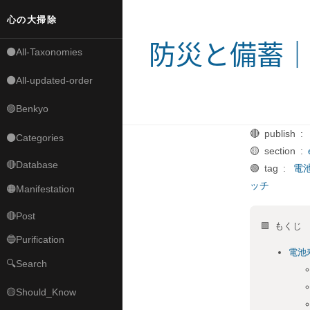
心の大掃除
防災と備蓄｜
⚫All-Taxonomies
⚫All-updated-order
🟣Benkyo
🔴 publish :
⚫Categories
🟡 section :
🔴Database
🟢 tag :
電
ッチ
🟠Manifestation
🔴Post
🟩 もくじ
🔵Purification
電池
🔍Search
🟡Should_Know