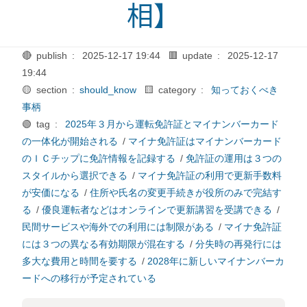
相】
🔴 publish :
2025-12-17 19:44
🟥 update :
2025-12-17
19:44
🟡 section :
should_know
🟨 category :
知っておくべき
事柄
🟢 tag :
2025年３月から運転免許証とマイナンバーカード
の一体化が開始される
/
マイナ免許証はマイナンバーカード
のＩＣチップに免許情報を記録する
/
免許証の運用は３つの
スタイルから選択できる
/
マイナ免許証の利用で更新手数料
が安価になる
/
住所や氏名の変更手続きが役所のみで完結す
る
/
優良運転者などはオンラインで更新講習を受講できる
/
民間サービスや海外での利用には制限がある
/
マイナ免許証
には３つの異なる有効期限が混在する
/
分失時の再発行には
多大な費用と時間を要する
/
2028年に新しいマイナンバーカ
ードへの移行が予定されている