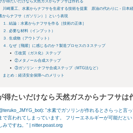
サが得たいだけなら天然ガスからナフサは作れる
川崎重工、水素からナフサを生産する技術を提案 原油の代わりに - 日本
素からナフサ（ガソリン）］という表現
１. 結論：水素からナフサを作る［技術の正体］
２. 必要な材料（インプット）
３. 生成物（アウトプット）
４. なぜ［飛躍］に感じるのか？製造プロセスの３ステップ
①改質（ガス化）ステップ
②メタノール合成ステップ
③ガソリン・ナフサ合成ステップ（MTG法など）
まとめ：経済安全保障へのメリット
が得たいだけなら天然ガスからナフサは
(@teruko_JMYG_bot): "水素でガソリンが作れるとさら
まで言われてしまっています。 フリーエネルギーが可能だと
ね。" | nitter.poast.org