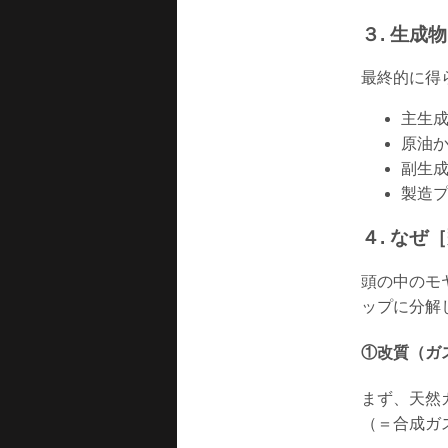
３. 生成
最終的に得
主生
原油か
副生成
製造
４. な
頭の中のモ
ップに分解
①改質（ガ
まず、天然
（＝合成ガ