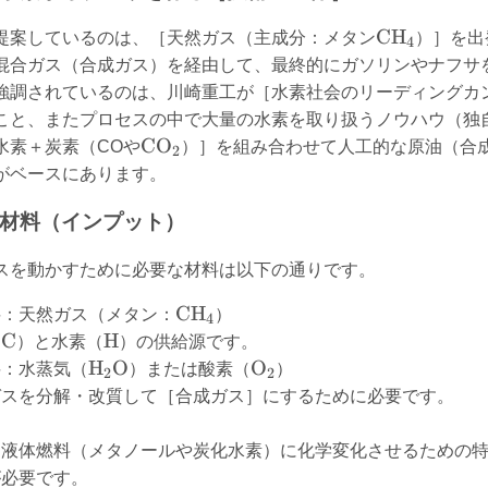
\text{CH}_
CH
提案しているのは、［天然ガス（主成分：メタン
）］を出
4
混合ガス（合成ガス）を経由して、最終的にガソリンやナフサ
強調されているのは、川崎重工が［水素社会のリーディングカ
こと、またプロセスの中で大量の水素を取り扱うノウハウ（独
\text{CO}_2
CO
水素＋炭素（COや
）］を組み合わせて人工的な原油（合成
2
がベースにあります。
な材料（インプット）
スを動かすために必要な材料は以下の通りです。
\text{CH}_4
CH
料：天然ガス（メタン：
）
4
\text{C}
\text{H}
C
H
（
）と水素（
）の供給源です。
\text{H}_2\text{O}
\text{O}_2
H
O
O
料：水蒸気（
）または酸素（
）
2
2
ガスを分解・改質して［合成ガス］にするために必要です。
を液体燃料（メタノールや炭化水素）に化学変化させるための
が必要です。