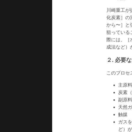
川崎重工が
化炭素］の
から〜］と
狙っている
際には、［
成法など）
２. 必要
このプロセ
主原
炭素
副原
天然
触媒
ガス
ど）