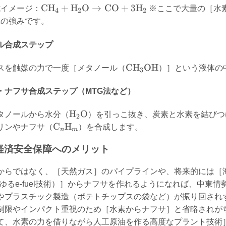
\text{CH}_4 +
CH
+
H
O
→
CO
+
3
H
式イメージ：
※ここで大量の［水
4
2
2
\text{H}_2\text{O}
工の強みです。
\rightarrow
\text{CO} +
ル合成ステップ
3\text{H}_2
\text{CH}_3\text{OH
CH
OH
スを触媒の力で一度［メタノール（
）］という液体の
3
・ナフサ合成ステップ（MTG法など）
\text{H}_2\text{O}
H
O
タノールから水分（
）を引っこ抜き、炭素と水素を結びつ
2
\text{C}_n\text{H}_m
C
H
リンやナフサ（
）を合成します。
n
m
経済安全保障へのメリット
からではなく、［天然ガス］のパイプラインや、将来的には［
ゆるe-fuel技術）］からナフサを作れるようになれば、中東
やプラスチック製造（ポテトチップスの袋など）が振り回され
制限やインパクト重視のため［水素からナフサ］と省略されが
て、水素の力を借りながら人工原油を作る高度なプラント技術