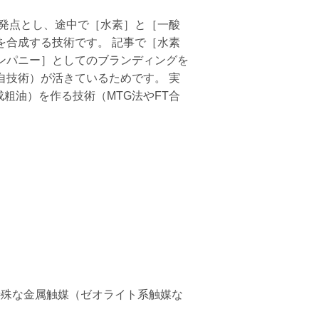
4
発点とし、途中で［水素］と［一酸
を合成する技術です。 記事で［水素
ンパニー］としてのブランディングを
自技術）が活きているためです。 実
粗油）を作る技術（MTG法やFT合
特殊な金属触媒（ゼオライト系触媒な