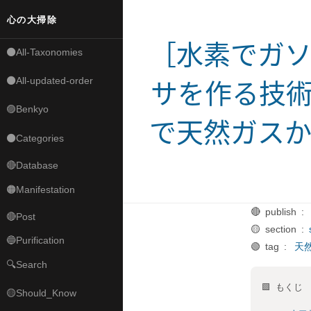
心の大掃除
［水素でガ
⚫All-Taxonomies
⚫All-updated-order
サを作る技
🟣Benkyo
で天然ガス
⚫Categories
🔴Database
🟠Manifestation
🔴 publish :
🔴Post
🟡 section :
🔵Purification
🟢 tag :
天
🔍Search
🟩 もくじ
🟡Should_Know