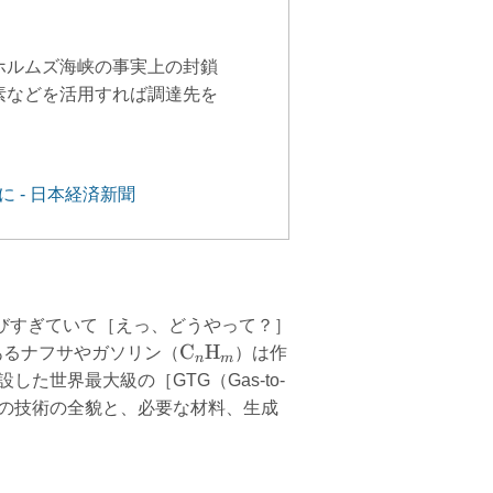
ホルムズ海峡の事実上の封鎖
素などを活用すれば調達先を
 - 日本経済新聞
びすぎていて［えっ、どうやって？］
\text{C}_n\text{H}_m
C
H
あるナフサやガソリン（
）は作
n
m
世界最大級の［GTG（Gas-to-
 この技術の全貌と、必要な材料、生成