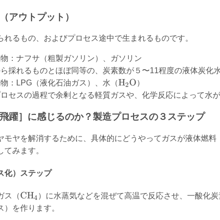
物（アウトプット）
られるもの、およびプロセス途中で生まれるものです。
成物：ナフサ（粗製ガソリン）、ガソリン
ら採れるものとほぼ同等の、炭素数が５〜11程度の液体炭化
\text{H}_2\text{O}
H
O
物：LPG（液化石油ガス）、水（
）
2
プロセスの過程で余剰となる軽質ガスや、化学反応によって水
ぜ［飛躍］に感じるのか？製造プロセスの３ステップ
ヤモヤを解消するために、具体的にどうやってガスが液体燃料
してみます。
ス化）ステップ
\text{CH}_4
CH
ガス（
）に水蒸気などを混ぜて高温で反応させ、一酸化炭
4
ス）を作ります。