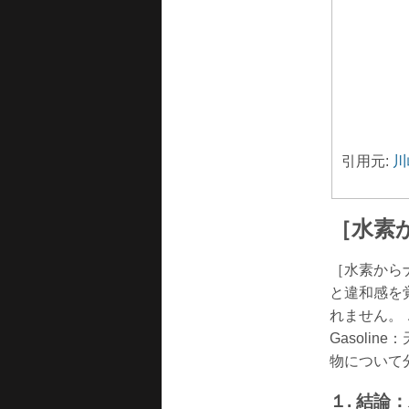
引用元:
川
［水素
［水素から
と違和感を
れません。 
Gasol
物について
１. 結