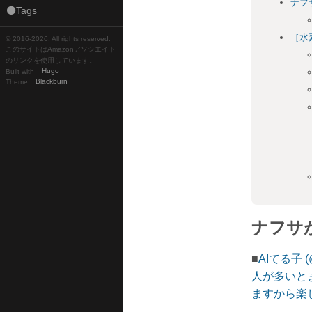
ナフ
⚫Tags
［水
© 2016-
2026. All rights reserved.
このサイトはAmazonアソシエイト
のリンクを使用しています。
Built with
Hugo
Theme
Blackburn
ナフサ
■
AIてる子 
人が多いと
ますから楽しみです