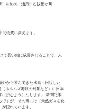
素］を制御・活用する技術が川
}
中間物質に変えます。
けて長い鎖に成長させることで、人
\text{CO}_2
海外から運んできた水素＋回収した
情勢（ホルムズ海峡の封鎖など）に日本
ずに済むようになります。 新聞記事
ちですが、その裏には［天然ガスを化
］が隠れています。