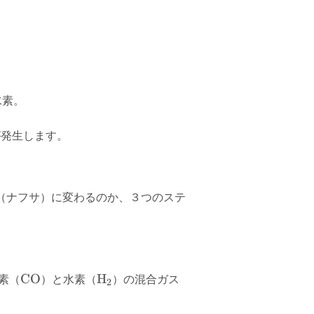
水素。
が発生します。
（ナフサ）に変わるのか、３つのステ
\text{CO}
\text{H}_2
CO
H
素（
）と水素（
）の混合ガス
2