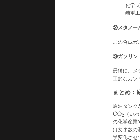
化学
崎重
②メタノー
この合成ガ
③ガソリン
最後に、メ
工的なガソ
まとめ：
原油タンク
CO
（いわ
2
の化学産業
は文字数の
学変化させ