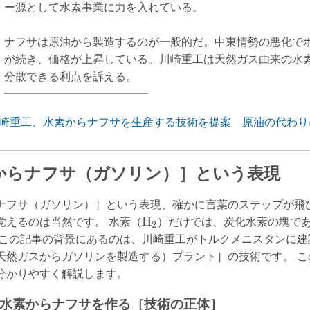
ー源として水素事業に力を入れている。
ナフサは原油から製造するのが一般的だ。中東情勢の悪化で
が続き、価格が上昇している。川崎重工は天然ガス由来の水
分散できる利点を訴える。
━━━━━━━━━━━━━
崎重工、水素からナフサを生産する技術を提案 原油の代わりに
からナフサ（ガソリン）］という表現
ナフサ（ガソリン）］という表現、確かに言葉のステップが飛
\text{H}_2
H
覚えるのは当然です。 水素（
）だけでは、炭化水素の塊で
2
この記事の背景にあるのは、川崎重工がトルクメニスタンに建設した
ine：天然ガスからガソリンを製造する）プラント］の技術です。
分かりやすく解説します。
論：水素からナフサを作る［技術の正体］