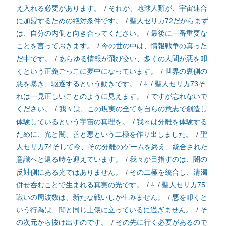
え入れる必要があります。
/
それが、地球人類が、宇宙連合
に加盟するための絶対条件です。
/
聖人セリカ72だからまず
は、自分の内側と向き合ってください。
/
最後に一番重要な
ことを言っておきます。
/
今の世の中は、情報戦争の真った
だ中です。
/
あらゆる情報が飛び交い、多くの人間が悪を叩
くという正義ごっこに夢中になっています。
/
世界の裏側の
悪を暴き、駆逐するという動きです。
/
⇩
/
聖人セリカ73そ
れは一見正しいことのように見えます。
/
ですが忘れないで
ください。
/
我々は、この現実の全てを自らの意志で創造し
体験しているという宇宙の真理を。
/
我々は分離を体験する
ために、光と闇、善と悪という二極を作り出しました。
/
聖
人セリカ74そして今、その分離のゲームを終え、統合された
意識へと還る時を迎えています。
/
我々が目指すのは、闇の
反対側にある光ではありません。
/
その二極を統合し、清濁
併せ呑むことで生まれる真実の光です。
/
⇩
/
聖人セリカ75
戦いの周波数は、新たな戦いしか生みません。
/
悪を叩くと
いう行為は、闇と同じ土俵に立っているに過ぎません。
/
そ
の次元から抜け出すのです。
/
その先に行く必要があるので