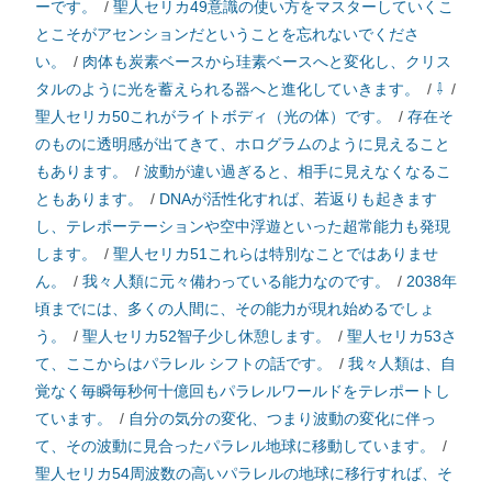
ーです。
/
聖人セリカ49意識の使い方をマスターしていくこ
とこそがアセンションだということを忘れないでくださ
い。
/
肉体も炭素ベースから珪素ベースへと変化し、クリス
タルのように光を蓄えられる器へと進化していきます。
/
⇩
/
聖人セリカ50これがライトボディ（光の体）です。
/
存在そ
のものに透明感が出てきて、ホログラムのように見えること
もあります。
/
波動が違い過ぎると、相手に見えなくなるこ
ともあります。
/
DNAが活性化すれば、若返りも起きます
し、テレポーテーションや空中浮遊といった超常能力も発現
します。
/
聖人セリカ51これらは特別なことではありませ
ん。
/
我々人類に元々備わっている能力なのです。
/
2038年
頃までには、多くの人間に、その能力が現れ始めるでしょ
う。
/
聖人セリカ52智子少し休憩します。
/
聖人セリカ53さ
て、ここからはパラレル シフトの話です。
/
我々人類は、自
覚なく毎瞬毎秒何十億回もパラレルワールドをテレポートし
ています。
/
自分の気分の変化、つまり波動の変化に伴っ
て、その波動に見合ったパラレル地球に移動しています。
/
聖人セリカ54周波数の高いパラレルの地球に移行すれば、そ