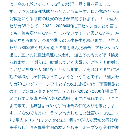
は、今の地球とそっくりな別の物理世界で目を覚ましま
す。
/
本人は仮死状態だったことも知らず、目が覚めたら仮
死状態になる寸前の現実の続きが展開されます。
/
⇩
/
聖人
セリカ68そして「2032～2038年頃にアセンションとか言っ
ても、何も変わらなかったじゃないか！」と思いながら、寿
命が尽きるまで、今まで通りの人生を生き続けます。
/
聖人
セリカ69家族や知人が別々の道を選んだ場合、アセンション
後に、互いの記憶は急速に失われ、過去そのものが塗り換え
られます。
/
例えば、結婚していた夫婦が、どちらも結婚し
ていない独身の人間になったりします。
/
それほどまでに波
動の領域が完全に異なってしまうということです。
/
聖人セ
リカ70このグレートシフトとその先にあるのは、宇宙種族と
のオープンコンタクトです。
/
これが2032～2038年頃に予
定されている真の宇宙時代の幕明けまでの流れです。
/
ここ
まで来て、地球はようやく宇宙連合の仲間入りを果たしま
す。
/
なので今月のトランプも大したことは言いません。
/
⇩
/
聖人セリカ71そのためには、我々地球人が恐怖の周波数
を手放し、彼ら異星文明の友人たちを、オープンな意識で迎