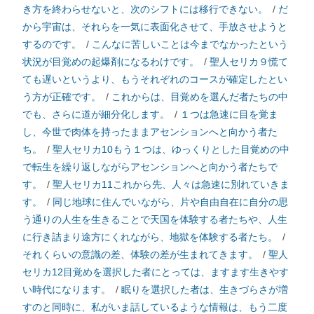
き方を終わらせないと、次のシフトには移行できない。
/
だ
から宇宙は、それらを一気に表面化させて、手放させようと
するのです。
/
こんなに苦しいことは今までなかったという
状況が目覚めの起爆剤になるわけです。
/
聖人セリカ９慌て
ても遅いというより、もうそれぞれのコースが確定したとい
う方が正確です。
/
これからは、目覚めを選んだ者たちの中
でも、さらに道が細分化します。
/
１つは急速に目を覚ま
し、今世で肉体を持ったままアセンションへと向かう者た
ち。
/
聖人セリカ10もう１つは、ゆっくりとした目覚めの中
で転生を繰り返しながらアセンションへと向かう者たちで
す。
/
聖人セリカ11これから先、人々は急速に別れていきま
す。
/
同じ地球に住んでいながら、片や自由自在に自分の思
う通りの人生を生きることで天国を体験する者たちや、人生
に行き詰まり途方にくれながら、地獄を体験する者たち。
/
それくらいの意識の差、体験の差が生まれてきます。
/
聖人
セリカ12目覚めを選択した者にとっては、ますます生きやす
い時代になります。
/
眠りを選択した者は、生きづらさが増
すのと同時に、私がいま話しているような情報は、もう二度