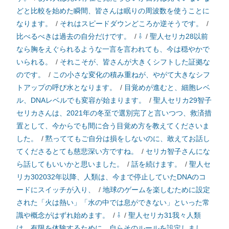
どと比較を始めた瞬間、皆さんは眠りの周波数を使うことに
なります。
/
それはスピードダウンどころか逆そうです。
/
比べるべきは過去の自分だけです。
/
⇩
/
聖人セリカ28以前
なら胸をえぐられるような一言を言われても、今は穏やかで
いられる。
/
それこそが、皆さんが大きくシフトした証拠な
のです。
/
この小さな変化の積み重ねが、やがて大きなシフ
トアップの呼び水となります。
/
目覚めが進むと、細胞レベ
ル、DNAレベルでも変容が始まります。
/
聖人セリカ29智子
セリカさんは、2021年の冬至で選別完了と言いつつ、救済措
置として、今からでも間に合う目覚め方を教えてくださいま
した。
/
黙っててもご自分は損をしないのに、敢えてお話し
てくださるとても慈悲深い方ですね。
/
セリカ智子さんにな
ら話してもいいかと思いました。
/
話を続けます。
/
聖人セ
リカ302032年以降、人類は、今まで停止していたDNAのコ
ードにスイッチが入り、
/
地球のゲームを楽しむために設定
された「火は熱い」「水の中では息ができない」といった常
識や概念がはずれ始めます。
/
⇩
/
聖人セリカ31我々人類
は、有限を体験するために、自らそのルールを設定しまし