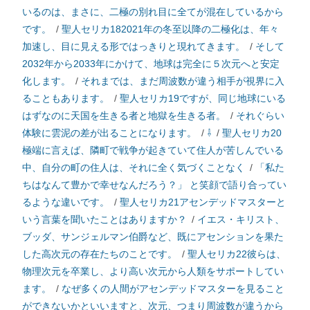
いるのは、まさに、二極の別れ目に全てが混在しているから
です。
/
聖人セリカ182021年の冬至以降の二極化は、年々
加速し、目に見える形ではっきりと現れてきます。
/
そして
2032年から2033年にかけて、地球は完全に５次元へと安定
化します。
/
それまでは、まだ周波数が違う相手が視界に入
ることもあります。
/
聖人セリカ19ですが、同じ地球にいる
はずなのに天国を生きる者と地獄を生きる者。
/
それぐらい
体験に雲泥の差が出ることになります。
/
⇩
/
聖人セリカ20
極端に言えば、隣町で戦争が起きていて住人が苦しんでいる
中、自分の町の住人は、それに全く気づくことなく
/
「私た
ちはなんて豊かで幸せなんだろう？」 と笑顔で語り合ってい
るような違いです。
/
聖人セリカ21アセンデッドマスターと
いう言葉を聞いたことはありますか？
/
イエス・キリスト、
ブッダ、サンジェルマン伯爵など、既にアセンションを果た
した高次元の存在たちのことです。
/
聖人セリカ22彼らは、
物理次元を卒業し、より高い次元から人類をサポートしてい
ます。
/
なぜ多くの人間がアセンデッドマスターを見ること
ができないかといいますと、次元、つまり周波数が違うから