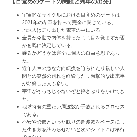
【目覚めのゲートの閉鎖と列車の出発】
宇宙的なサイクルにおける目覚めのゲートは
2021年の冬至を持って完全に閉じている。
地球人は走り出した電車の中にいる。
全員が今世で肉体を持ったまま目を覚ますか否
かを既に決定している。
乗るかどうかは完全に個人の自由意思であっ
た。
近年人生の急な方向転換を迫られたり親しい人
間との突然の別れを経験したり衝撃的な出来事
が頻発した人も多い。
宇宙がそっちじゃないぞと揺さぶりをかけてき
た。
地球特有の重たい周波数が手放されるプロセス
である。
不安や恐怖といった眠りの周波数をベースにし
た生き方を終わらせないと次のシフトには移行