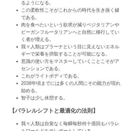
るようになる。
この柔軟性こそがこれからの時代を生き抜く鍵
である。
肉を食べたいという欲求が減りベジタリアンや
ビーガンフルータリアンへと自然に移行してい
く者が増える。
我々人類はプラーナという目に見えないエネル
ギーで栄養を摂取することが可能になる。
意識の使い方をマスターしていくことこそがア
センションである。
これがライトボディである。
2038年頃までには多くの人間にその能力が現れ
始める。
智子は少し休憩する。
【パラレルシフトと最適化の法則】
我々人類は自覚なく毎瞬毎秒何十億回もパラレ
ルワールドをテレポートしている。