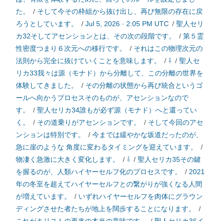
た。
/
そして今その枠組から抜け出し、再び無限の存在に戻
ろうとしています。
/
Jul 5, 2026 · 2:05 PM UTC
/
聖人セリ
カ32そしてアセンションとは、その次の段階です。
/
第５霊
性密度つまり６次元への移行です。
/
それはこの物理次元の
法則から完全に抜けていくことを意味します。
/
⇩
/
聖人セ
リカ33我々は源（モナド）から分離して、この分離の世界を
体験してきました。
/
その分離の状態から再び統合というゴ
ールへ向かうプロセスそのものが、アセンションなので
す。
/
聖人セリカ34誰もが必ず源（モナド）へと還ってい
く。
/
その道乗りがアセンションです。
/
そして今回のアセ
ンションは特別です。
/
今までは緩やかな坂道だったのが、
急に崖のような 角度に変わるタイミングを迎えています。
/
物凄く急激に大きく変化します。
/
⇩
/
聖人セリカ35その鍵
を握るのが、人類ハイヤーセルフ化のプロセスです。
/
2021
年の冬至を超えてハイヤーセルフとの繋がりが強くなる人間
が増えています。
/
いずれハイヤーセルフを肉体にグラウン
ディングさせた者たちが地上を闊歩することになります。
/