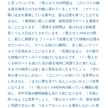
と言っていいです。
/
聖人セリカ63問題は、このシフトの鍵
を握る地球人だけが大幅に遅れていることです。
/
ゲートに
吸い込まれ通過している最中は、誰も記憶を保つことはでき
ません。
/
物理的に眠った状態、仮死状態でゲートを通過す
ることになります。
/
通過する時間は、短ければ１秒程度、
長くても３日ほどとされています。
/
聖人セリカ64その間
に、新たに展開する フィールドで必要な全ての情報や記憶を
ダウンロードし、ゲートを抜けた瞬間に、全く新しいフィー
ルドで目覚めることになります。
/
意識があると、その膨大
な情報のダウンロードの妨げになるからです。
/
⇩
/
聖人セ
リカ65ゲートを抜けた先の新生地球に同調できた者たちは、
今までの地球とは全く違う景色を目にするでしょう。
/
空の
色が違うかもしれない。
/
ユニコーンが歩いている世界かも
しれません。
/
まさに夢を見ているんじゃないかという世界
になります。
/
⇩
/
聖人セリカ66DNAの眠っていた機能が復
活し、空中浮遊や瞬間移動も当たり前になります。
/
天国と
呼べるような世界でしょう。
/
聖人セリカ67一方、新生地球
に同調できない者、つまりアセンションを選択しなかった者