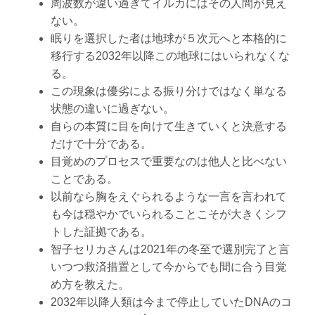
周波数が違い過ぎてイルカにはその人間が見え
ない。
眠りを選択した者は地球が５次元へと本格的に
移行する2032年以降この地球にはいられなくな
る。
この現象は優劣による振り分けではなく単なる
状態の違いに過ぎない。
自らの本質に目を向けて生きていくと決意する
だけで十分である。
目覚めのプロセスで重要なのは他人と比べない
ことである。
以前なら胸をえぐられるような一言を言われて
も今は穏やかでいられることこそが大きくシフ
トした証拠である。
智子セリカさんは2021年の冬至で選別完了と言
いつつ救済措置として今からでも間に合う目覚
め方を教えた。
2032年以降人類は今まで停止していたDNAのコ