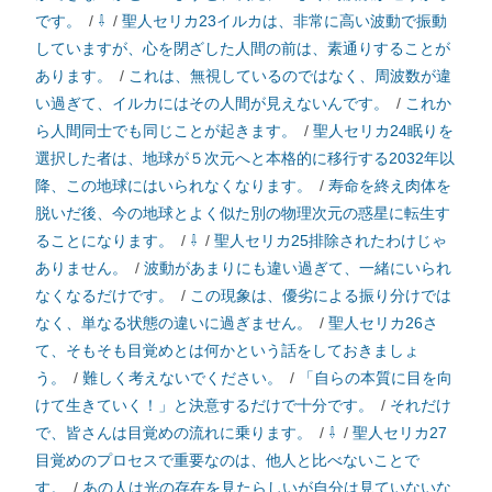
です。
/
⇩
/
聖人セリカ23イルカは、非常に高い波動で振動
していますが、心を閉ざした人間の前は、素通りすることが
あります。
/
これは、無視しているのではなく、周波数が違
い過ぎて、イルカにはその人間が見えないんです。
/
これか
ら人間同士でも同じことが起きます。
/
聖人セリカ24眠りを
選択した者は、地球が５次元へと本格的に移行する2032年以
降、この地球にはいられなくなります。
/
寿命を終え肉体を
脱いだ後、今の地球とよく似た別の物理次元の惑星に転生す
ることになります。
/
⇩
/
聖人セリカ25排除されたわけじゃ
ありません。
/
波動があまりにも違い過ぎて、一緒にいられ
なくなるだけです。
/
この現象は、優劣による振り分けでは
なく、単なる状態の違いに過ぎません。
/
聖人セリカ26さ
て、そもそも目覚めとは何かという話をしておきましょ
う。
/
難しく考えないでください。
/
「自らの本質に目を向
けて生きていく！」と決意するだけで十分です。
/
それだけ
で、皆さんは目覚めの流れに乗ります。
/
⇩
/
聖人セリカ27
目覚めのプロセスで重要なのは、他人と比べないことで
す。
/
あの人は光の存在を見たらしいが自分は見ていないな