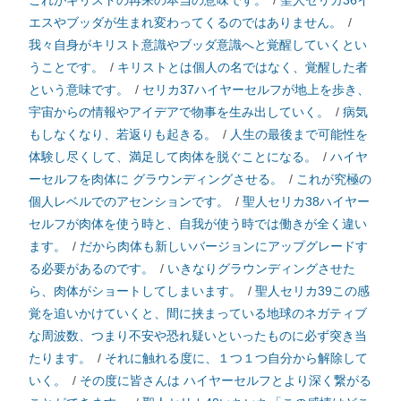
これがキリストの再来の本当の意味です。
/
聖人セリカ36イ
エスやブッダが生まれ変わってくるのではありません。
/
我々自身がキリスト意識やブッダ意識へと覚醒していくとい
うことです。
/
キリストとは個人の名ではなく、覚醒した者
という意味です。
/
セリカ37ハイヤーセルフが地上を歩き、
宇宙からの情報やアイデアで物事を生み出していく。
/
病気
もしなくなり、若返りも起きる。
/
人生の最後まで可能性を
体験し尽くして、満足して肉体を脱ぐことになる。
/
ハイヤ
ーセルフを肉体に グラウンディングさせる。
/
これが究極の
個人レベルでのアセンションです。
/
聖人セリカ38ハイヤー
セルフが肉体を使う時と、自我が使う時では働きが全く違い
ます。
/
だから肉体も新しいバージョンにアップグレードす
る必要があるのです。
/
いきなりグラウンディングさせた
ら、肉体がショートしてしまいます。
/
聖人セリカ39この感
覚を追いかけていくと、間に挟まっている地球のネガティブ
な周波数、つまり不安や恐れ疑いといったものに必ず突き当
たります。
/
それに触れる度に、１つ１つ自分から解除して
いく。
/
その度に皆さんは ハイヤーセルフとより深く繋がる