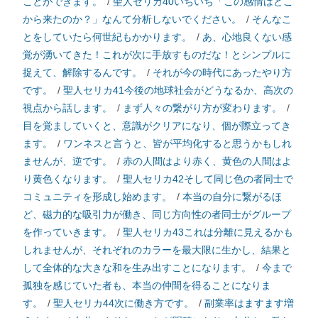
ことができます。
/
聖人セリカ40いちいち「この感情はどこ
から来たのか？」なんて分析しないでください。
/
そんなこ
とをしていたら何世紀もかかります。
/
あ、心地良くない感
覚が湧いてきた！これが次に手放すものだな！とシンプルに
捉えて、解除するんです。
/
それが今の時代にあったやり方
です。
/
聖人セリカ41今後の地球社会がどうなるか、高次の
視点から話します。
/
まず人々の繋がり方が変わります。
/
目を覚ましていくと、意識がクリアになり、個が際立ってき
ます。
/
ワンネスと言うと、皆が平均化すると思うかもしれ
ませんが、逆です。
/
赤の人間はより赤く、黄色の人間はよ
り黄色くなります。
/
聖人セリカ42そして同じ色の者同士で
コミュニティを形成し始めます。
/
本当の自分に繋がるほ
ど、磁力的な吸引力が働き、同じ方向性の者同士がグループ
を作っていきます。
/
聖人セリカ43これは分離に見えるかも
しれませんが、それぞれのカラーを最大限に生かし、結果と
して全体的な大きな和を生み出すことになります。
/
今まで
孤独を感じていた者も、本当の仲間を得ることになりま
す。
/
聖人セリカ44次に働き方です。
/
副業率はますます増