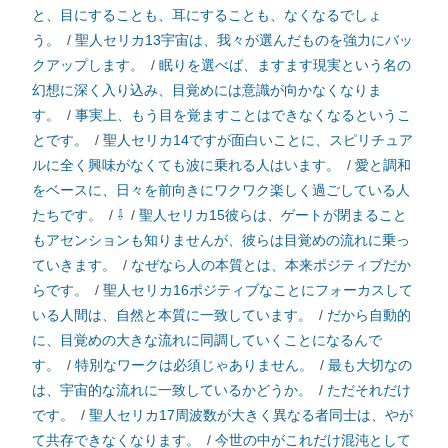
と、目にすることも、耳にすることも、なくなるでしょ
う。
/
聖人セリカ13宇宙は、我々が選んだものを強力にバッ
クアップします。
/
眠りを選べば、ますます現実という名の
幻想に深く入り込み、目覚めには意識が向かなくなりま
す。
/
事実上、もう目を覚ますことはできなくなるというこ
とです。
/
聖人セリカ14ですが面白いことに、スピリチュア
ルに全く興味がなくても波に乗れる人はいます。
/
愛と調和
をベースに、日々を前向きにワクワク楽しく過ごしている人
たちです。
/
⇩
/
聖人セリカ15彼らは、ゲートが閉まること
もアセンションも知りませんが、彼らは目覚めの流れに乗っ
ていきます。
/
なぜなら人の本質とは、本来ポジティブだか
らです。
/
聖人セリカ16ポジティブなことにフォーカスして
いる人間は、自然と本質に一致しています。
/
だから自動的
に、目覚めの大きな流れに同調していくことになるんで
す。
/
特別なワークは必須じゃありません。
/
最も大切なの
は、宇宙的な流れに一致しているかどうか。
/
ただそれだけ
です。
/
聖人セリカ17周波数が大きく異なる者同士は、やが
て共存できなくなります。
/
今世の中がこれだけ混沌として