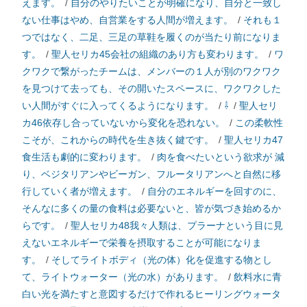
えます。
/
自分のやりたいことが明確になり、自分と一致し
ない仕事はやめ、自営業をする人間が増えます。
/
それも１
つではなく、二足、三足の草鞋を履くのが当たり前になりま
す。
/
聖人セリカ45会社の組織のあり方も変わります。
/
ワ
クワクで繋がったチームは、メンバーの１人が別のワクワク
を見つけて去っても、その開いたスペースに、ワクワクした
い人間がすぐに入ってくるようになります。
/
⇩
/
聖人セリ
カ46依存し合っていないから変化を恐れない。
/
この柔軟性
こそが、これからの時代を生き抜く鍵です。
/
聖人セリカ47
食生活も劇的に変わります。
/
肉を食べたいという欲求が 減
り、ベジタリアンやビーガン、フルータリアンへと自然に移
行していく者が増えます。
/
自分のエネルギーを回すのに、
そんなに多くの量の食料は必要ないと、皆が気づき始めるか
らです。
/
聖人セリカ48我々人類は、プラーナという目に見
えないエネルギーで栄養を摂取することが可能になりま
す。
/
そしてライトボディ（光の体）化を促進する物とし
て、ライトウォーター（光の水）があります。
/
飲料水に青
白い光を満たすと意図するだけで作れるヒーリングウォータ