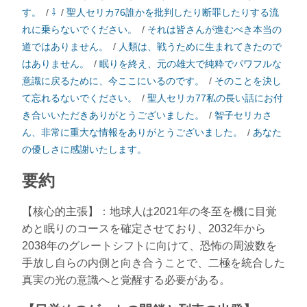
す。
/
⇩
/
聖人セリカ76誰かを批判したり断罪したりする流
れに乗らないでください。
/
それは皆さんが進むべき本当の
道ではありません。
/
人類は、戦うために生まれてきたので
はありません。
/
眠りを終え、元の雄大で純粋でパワフルな
意識に戻るために、今ここにいるのです。
/
そのことを決し
て忘れるないでください。
/
聖人セリカ77私の長い話にお付
き合いいただきありがとうございました。
/
智子セリカさ
ん、非常に重大な情報をありがとうございました。
/
あなた
の優しさに感謝いたします。
要約
【核心的主張】：地球人は2021年の冬至を機に目覚
めと眠りのコースを確定させており、2032年から
2038年のグレートシフトに向けて、恐怖の周波数を
手放し自らの内側と向き合うことで、二極を統合した
真実の光の意識へと覚醒する必要がある。