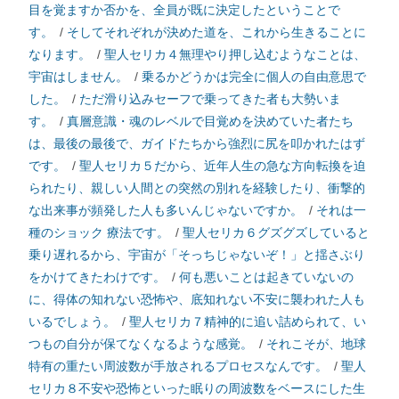
目を覚ますか否かを、全員が既に決定したということで
す。
/
そしてそれぞれが決めた道を、これから生きることに
なります。
/
聖人セリカ４無理やり押し込むようなことは、
宇宙はしません。
/
乗るかどうかは完全に個人の自由意思で
した。
/
ただ滑り込みセーフで乗ってきた者も大勢いま
す。
/
真層意識・魂のレベルで目覚めを決めていた者たち
は、最後の最後で、ガイドたちから強烈に尻を叩かれたはず
です。
/
聖人セリカ５だから、近年人生の急な方向転換を迫
られたり、親しい人間との突然の別れを経験したり、衝撃的
な出来事が頻発した人も多いんじゃないですか。
/
それは一
種のショック 療法です。
/
聖人セリカ６グズグズしていると
乗り遅れるから、宇宙が「そっちじゃないぞ！」と揺さぶり
をかけてきたわけです。
/
何も悪いことは起きていないの
に、得体の知れない恐怖や、底知れない不安に襲われた人も
いるでしょう。
/
聖人セリカ７精神的に追い詰められて、い
つもの自分が保てなくなるような感覚。
/
それこそが、地球
特有の重たい周波数が手放されるプロセスなんです。
/
聖人
セリカ８不安や恐怖といった眠りの周波数をベースにした生