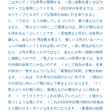
こはポジティブな世界が展開する。
/
逆に波動を落とせばネ
ガティブな地球にシフトする。
/
2021年の冬至までは、この
ポジティブとネガティブな地球を自由に行き来できまし
た。
/
ですが、もう分岐してしまったので、乗り換えはでき
ません。
/
聖人セリカ55ここで重要なのは、周りが変わるの
を求めるな！ということです。
/
意地悪な上司がいる世界が
嫌なら、あなたが 周波数を変えて、優しい上司がいるバージ
ョンの地球へシフトすれば良いのです。
/
良い変化が出たの
なら、上司が変わったのではなく、あなたが良い波動の地球
に移動したのです。
/
聖人セリカ56この世界の全ては、自分
の内側の反映でしかないのです。
/
そして統合が進み、本来
の自分に一致するようになると『最適化の法則』が働き始め
ます。
/
これは、引き寄せの法則のさらに先です。
/
望みの
方が自分に向かって飛び込んで来るようになります。
/
⇩
/
聖人セリカ57願う前に、最適なものが魔法のように現れま
す。
/
「そうそうそう！これを望んでいたんだ！」と後から
気づくような感じです。
/
これが2032年以降の時代の目覚め
た人類のスタンダードな生き方になります。
/
最適化の状態