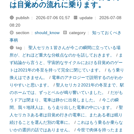
は目覚めの流れに乗ります。
🔴 publish :
2026-07-06 01:57
🟥 update :
2026-07-08
08:20
🟡 section :
should_know
🟨 category :
知っておくべき
事柄
🟢 tag :
聖人セリカ１皆さんが今この瞬間に立っている場
所が、どれほど重大な分岐点なのかを話しておきます。
/
ま
ず結論から言うと、宇宙的なサイクルにおける目覚めのゲー
トは2021年の冬至を持って完全に閉じています。
/
もう乗り
換えはできません。
/
電車のアナロジーで説明するのがわか
りやすいと思います。
/
聖人セリカ２2021年の冬至まで、駅
のホームでは、ずっとベルが鳴り響いていました。
/
だがも
うドアは閉まり、電車は静かに出発しました。
/
今この瞬
間、我々地球人は、もう走り出した電車の中にいます。
/
聖
人セリカ３ある者は目覚め行きの電車に、またある者は眠り
続けることを選んだ別の電車に。
/
これはもう乗るか乗らな
いかの選択の話ではありません。
/
今世で肉体を持ったまま