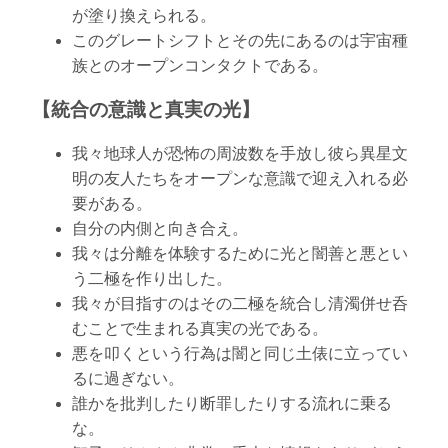
が塗り換えられる。
このグレートシフトとその先にあるのは宇宙種
族とのオープンコンタクトである。
【統合の意識と真実の光】
我々地球人が恐怖の周波数を手放し彼ら異星文
明の友人たちをオープンな意識で迎え入れる必
要がある。
自分の内側と向き合え。
我々は分離を体験するために光と闇善と悪とい
う二極を作り出した。
我々が目指すのはその二極を統合し清濁併せ呑
むことで生まれる真実の光である。
悪を叩くという行為は闇と同じ土俵に立ってい
るに過ぎない。
誰かを批判したり断罪したりする流れに乗る
な。