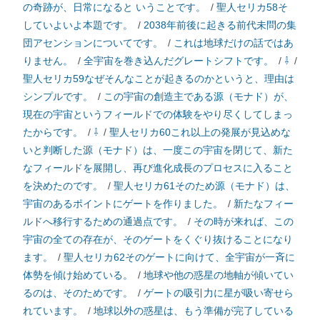
の奇跡が、日常になると いうことです。
/
聖人セリカ58そ
していよいよ本題です。
/
2038年前後に起きる前代未問の集
団アセンションについてです。
/
これは地球だけの話ではあ
りません。
/
全宇宙を巻き込んだグレートシフトです。
/
⇩
/
聖人セリカ59なぜそんなことが起きるのかというと、理由は
シンプルです。
/
この宇宙の創造主である源（モナド）が、
現在の宇宙というフィールドでの体験をやり尽くしてしまっ
たからです。
/
⇩
/
聖人セリカ60これ以上の発展が見込めな
いと判断した源（モナド）は、一度この宇宙を閉じて、新た
なフィールドを展開し、再び進化成長のプロセスに入ること
を決めたのです。
/
聖人セリカ61そのため源（モナド）は、
宇宙のあるポイントにゲートを作りました。
/
新たなフィー
ルドへ移行するための通過点です。
/
その時が来れば、この
宇宙の全ての存在が、そのゲートをくぐり抜けることになり
ます。
/
聖人セリカ62そのゲートに向けて、全宇宙が一斉に
体勢を傾け始めている。
/
地球や他の惑星の地軸が傾いてい
るのは、そのためです。
/
ゲートの吸引力に星が吸い寄せら
れています。
/
地球以外の惑星は、もう準備が完了している