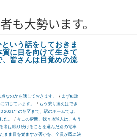
者も大勢います。
かという話をしておきま
本質に目を向けて生きて
で、皆さんは目覚めの流
岐点なのかを話しておきます。
/
まず結論
全に閉じています。
/
もう乗り換えはでき
２2021年の冬至まで、駅のホームでは、
した。
/
今この瞬間、我々地球人は、もう
る者は眠り続けることを選んだ別の電車
たまま目を覚ますか否かを、全員が既に決