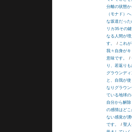
分離の状態か
（モナド）へ
な坂道だった
リカ35その
なる人間が増
す。
/
これが
我々自身がキ
意味です。
/
り、若返りも
グラウンディ
と、自我が使
なりグラウン
ている地球の
自分から解除
の感情はどこ
ない感覚が湧
です。
/
聖人
覚ましていく