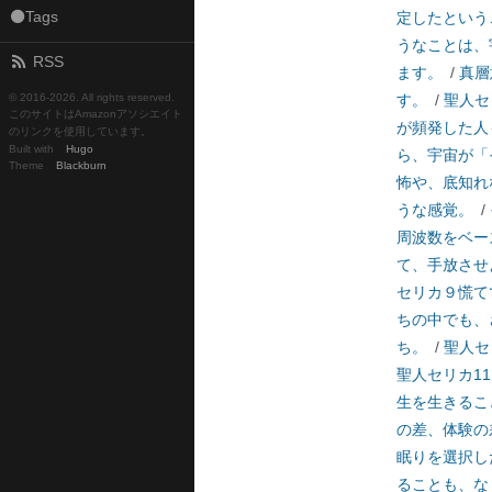
⚫Tags
定したという
うなことは、
RSS
ます。
/
真層
© 2016-
2026. All rights reserved.
す。
/
聖人セ
このサイトはAmazonアソシエイト
が頻発した人
のリンクを使用しています。
Built with
Hugo
ら、宇宙が「
Theme
Blackburn
怖や、底知れ
うな感覚。
/
周波数をベー
て、手放させ
セリカ９慌て
ちの中でも、
ち。
/
聖人セ
聖人セリカ1
生を生きるこ
の差、体験の
眠りを選択し
ることも、な