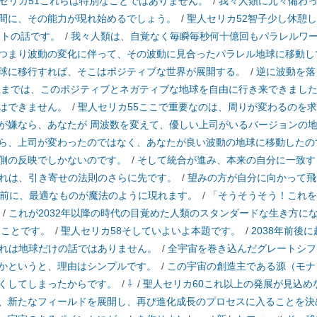
セリカ51これらは特別なことではありません。
/
我々人類に元々備わ
間に、その能力が現れ始めるでしょう。
/
聖人セリカ52智子少し休憩
フトの話です。
/
我々人類は、自覚なく毎瞬毎秒何十億回もパラレルワ
つまり波動の変化に伴って、その波動に見合ったパラレル地球に移動し
球に移行すれば、そこはポジティブな世界が展開する。
/
逆に波動を落
冬至までは、このポジティブとネガティブな地球を自由に行き来できまし
はできません。
/
聖人セリカ55ここで重要なのは、周りが変わるのを
が嫌なら、あなたが 周波数を変えて、優しい上司がいるバージョンの
ら、上司が変わったのではなく、あなたが良い波動の地球に移動したの
側の反映でしかないのです。
/
そして統合が進み、本来の自分に一致す
れは、引き寄せの法則のさらに先です。
/
望みの方が自分に向かって飛
う前に、最適なものが魔法のように現れます。
/
「そうそうそう！これを
/
これが2032年以降の時代の目覚めた人類のスタンダードな生き方に
うことです。
/
聖人セリカ58そしていよいよ本題です。
/
2038年前後
れは地球だけの話ではありません。
/
全宇宙を巻き込んだグレートシフ
かというと、理由はシンプルです。
/
この宇宙の創造主である源（モナ
くしてしまったからです。
/
⇩
/
聖人セリカ60これ以上の発展が見込め
、新たなフィールドを展開し、再び進化成長のプロセスに入ることを決