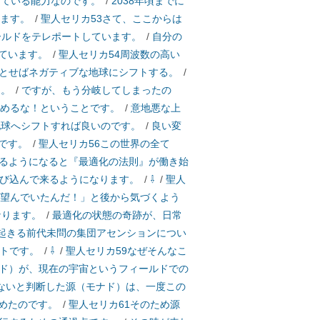
っている能力なのです。
/
2038年頃までに
します。
/
聖人セリカ53さて、ここからは
ールドをテレポートしています。
/
自分の
ています。
/
聖人セリカ54周波数の高い
とせばネガティブな地球にシフトする。
/
た。
/
ですが、もう分岐してしまったの
求めるな！ということです。
/
意地悪な上
地球へシフトすれば良いのです。
/
良い変
です。
/
聖人セリカ56この世界の全て
るようになると『最適化の法則』が働き始
び込んで来るようになります。
/
⇩
/
聖人
望んでいたんだ！」と後から気づくよう
なります。
/
最適化の状態の奇跡が、日常
に起きる前代未問の集団アセンションについ
トです。
/
⇩
/
聖人セリカ59なぜそんなこ
ド）が、現在の宇宙というフィールドでの
ないと判断した源（モナド）は、一度この
めたのです。
/
聖人セリカ61そのため源