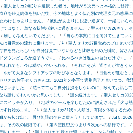
/
聖人セリカ24眠りを選択した者は、地球が５次元へと本格的に移行す
寿命を終え肉体を脱いだ後、今の地球とよく似た別の物理次元の惑星に
れたわけじゃありません。
/
波動があまりにも違い過ぎて、一緒にいられ
けではなく、単なる状態の違いに過ぎません。
/
聖人セリカ26さて、
/
難しく考えないでください。
/
「自らの本質に目を向けて生きていく
んは目覚めの流れに乗ります。
/
⇩
/
聖人セリカ27目覚めのプロセスで
存在を見たらしいが自分は見ていないなどと比較を始めた瞬間、皆さん
ドダウンどころか逆そうです。
/
比べるべきは過去の自分だけです。
/
言われても、今は穏やかでいられる。
/
それこそが、皆さんが大きくシ
、やがて大きなシフトアップの呼び水となります。
/
目覚めが進むと、
セリカ29智子セリカさんは、2021年の冬至で選別完了と言いつつ、
ださいました。
/
黙っててもご自分は損をしないのに、敢えてお話して
なら話してもいいかと思いました。
/
話を続けます。
/
聖人セリカ30
ドにスイッチが入り、
/
地球のゲームを楽しむために設定された「火は熱
はずれ始めます。
/
⇩
/
聖人セリカ31我々人類は、有限を体験するため
組から抜け出し、再び無限の存在に戻ろうとしています。
/
Jul 5, 202
は、その次の段階です。
/
第５霊性密度つまり６次元への移行です。
/
意味します。
/
⇩
/
聖人セリカ33我々は源（モナド）から分離して、こ