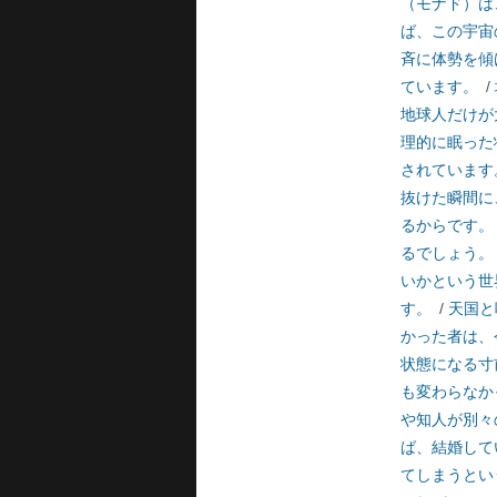
（モナド）は
ば、この宇宙
斉に体勢を傾
ています。
/
地球人だけが
理的に眠った
されています
抜けた瞬間に
るからです。
るでしょう。
いかという世
す。
/
天国と
かった者は、
状態になる寸
も変わらなか
や知人が別々
ば、結婚して
てしまうとい