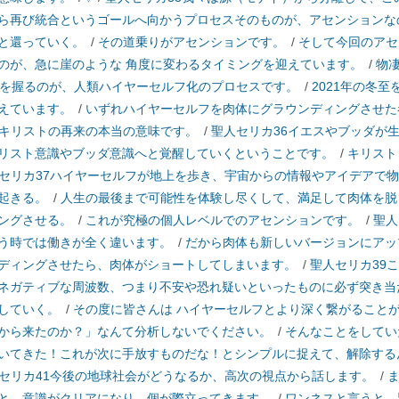
ら再び統合というゴールへ向かうプロセスそのものが、アセンションな
と還っていく。
/
その道乗りがアセンションです。
/
そして今回のアセ
のが、急に崖のような 角度に変わるタイミングを迎えています。
/
物
鍵を握るのが、人類ハイヤーセルフ化のプロセスです。
/
2021年の冬
えています。
/
いずれハイヤーセルフを肉体にグラウンディングさせた
キリストの再来の本当の意味です。
/
聖人セリカ36イエスやブッダが
リスト意識やブッダ意識へと覚醒していくということです。
/
キリスト
セリカ37ハイヤーセルフが地上を歩き、宇宙からの情報やアイデアで
起きる。
/
人生の最後まで可能性を体験し尽くして、満足して肉体を脱
ングさせる。
/
これが究極の個人レベルでのアセンションです。
/
聖人
う時では働きが全く違います。
/
だから肉体も新しいバージョンにアッ
ディングさせたら、肉体がショートしてしまいます。
/
聖人セリカ39
ネガティブな周波数、つまり不安や恐れ疑いといったものに必ず突き当
していく。
/
その度に皆さんは ハイヤーセルフとより深く繋がること
から来たのか？」なんて分析しないでください。
/
そんなことをしてい
いてきた！これが次に手放すものだな！とシンプルに捉えて、解除する
セリカ41今後の地球社会がどうなるか、高次の視点から話します。
/
と、意識がクリアになり、個が際立ってきます。
/
ワンネスと言うと、