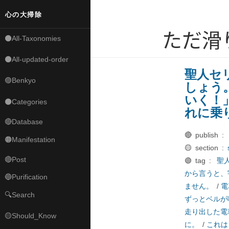
心の大掃除
ただ滑
⚫All-Taxonomies
⚫All-updated-order
聖人セ
🟣Benkyo
しょう
いく！
⚫Categories
れに乗
🔴Database
🔴 publish :
🟠Manifestation
🟡 section :
🔴Post
🟢 tag :
聖
から言うと、
🔵Purification
ません。
/
電
🔍Search
ずっとベルが
走り出した電
🟡Should_Know
に。
/
これは