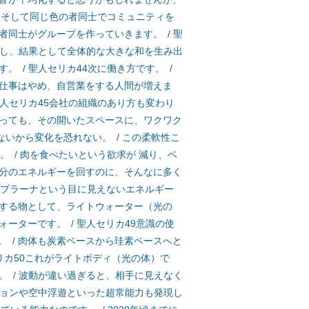
2そして同じ色の者同士でコミュニティを
者同士がグループを作っていきます。
/
聖
かし、結果として全体的な大きな和を生み出
す。
/
聖人セリカ44次に働き方です。
/
仕事はやめ、自営業をする人間が増えま
人セリカ45会社の組織のあり方も変わり
っても、その開いたスペースに、ワクワク
ないから変化を恐れない。
/
この柔軟性こ
す。
/
肉を食べたいという欲求が 減り、ベ
分のエネルギーを回すのに、そんなに多く
、プラーナという目に見えないエネルギー
する物として、ライトウォーター（光の
ォーターです。
/
聖人セリカ49意識の使
。
/
肉体も炭素ベースから珪素ベースへと
リカ50これがライトボディ（光の体）で
。
/
波動が違い過ぎると、相手に見えなく
ションや空中浮遊といった超常能力も発現し