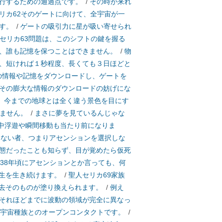
行するための通過点です。
/
その時が来れ
リカ62そのゲートに向けて、全宇宙が一
す。
/
ゲートの吸引力に星が吸い寄せられ
セリカ63問題は、このシフトの鍵を握る
、誰も記憶を保つことはできません。
/
物
、短ければ１秒程度、長くても３日ほどと
の情報や記憶をダウンロードし、ゲートを
その膨大な情報のダウンロードの妨げにな
、今までの地球とは全く違う景色を目にす
ません。
/
まさに夢を見ているんじゃな
空中浮遊や瞬間移動も当たり前になりま
きない者、つまりアセンションを選択しな
態だったことも知らず、目が覚めたら仮死
2038年頃にアセンションとか言っても、何
生を生き続けます。
/
聖人セリカ69家族
去そのものが塗り換えられます。
/
例え
それほどまでに波動の領域が完全に異なっ
、宇宙種族とのオープンコンタクトです。
/