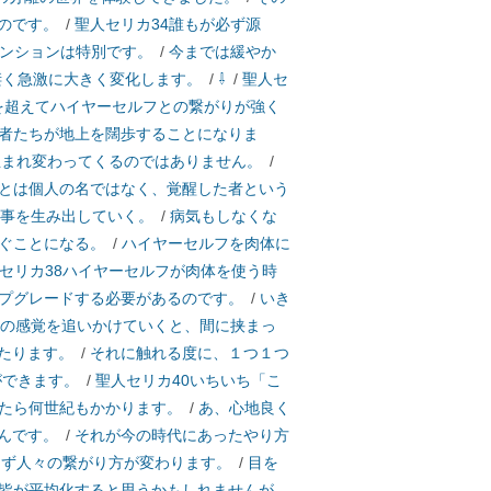
のです。
/
聖人セリカ34誰もが必ず源
ンションは特別です。
/
今までは緩やか
凄く急激に大きく変化します。
/
⇩
/
聖人セ
至を超えてハイヤーセルフとの繋がりが強く
者たちが地上を闊歩することになりま
生まれ変わってくるのではありません。
/
とは個人の名ではなく、覚醒した者という
物事を生み出していく。
/
病気もしなくな
ぐことになる。
/
ハイヤーセルフを肉体に
セリカ38ハイヤーセルフが肉体を使う時
プグレードする必要があるのです。
/
いき
この感覚を追いかけていくと、間に挟まっ
たります。
/
それに触れる度に、１つ１つ
ができます。
/
聖人セリカ40いちいち「こ
たら何世紀もかかります。
/
あ、心地良く
んです。
/
それが今の時代にあったやり方
まず人々の繋がり方が変わります。
/
目を
皆が平均化すると思うかもしれませんが、