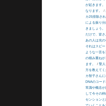
が起きます。
なります。
/
カ25排除さ
による振り分
きましょう。
だけで、皆さ
あの人は光の
それはスピー
ような一言を
の積み重ねが
ます。
/
聖人
方を教えてく
カ智子さんに
DNAのコー
常識や概念が
して今その枠
センションと
ていくことを