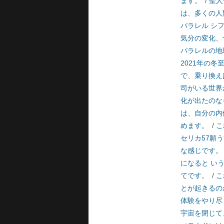
ます。
/
聖人
は、多くの人
パラレル シ
気分の変化、
パラレルの地
2021年の
で、乗り換え
司がいる世界
化が出たのな
は、自分の内
めます。
/
こ
セリカ57願
な感じです。
になると い
てです。
/
こ
とが起きるの
体験をやり尽
宇宙を閉じて