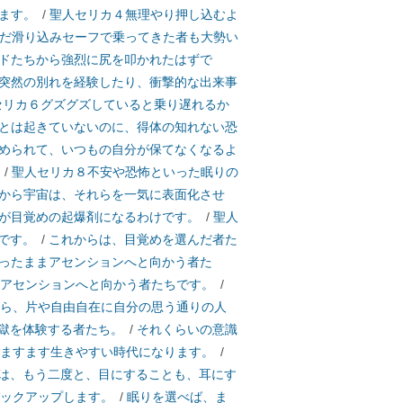
ます。
/
聖人セリカ４無理やり押し込むよ
だ滑り込みセーフで乗ってきた者も大勢い
ドたちから強烈に尻を叩かれたはずで
突然の別れを経験したり、衝撃的な出来事
セリカ６グズグズしていると乗り遅れるか
とは起きていないのに、得体の知れない恐
められて、いつもの自分が保てなくなるよ
/
聖人セリカ８不安や恐怖といった眠りの
から宇宙は、それらを一気に表面化させ
が目覚めの起爆剤になるわけです。
/
聖人
です。
/
これからは、目覚めを選んだ者た
ったままアセンションへと向かう者た
らアセンションへと向かう者たちです。
/
ら、片や自由自在に自分の思う通りの人
獄を体験する者たち。
/
それくらいの意識
、ますます生きやすい時代になります。
/
は、もう二度と、目にすることも、耳にす
バックアップします。
/
眠りを選べば、ま