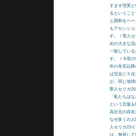
すます現実と
るということ
と調和をベー
もアセンショ
す。
/
聖人セ
めの大きな流
一致している
す。
/
今世の
年の冬至以降
は完全に５次
が、同じ地球
聖人セリカ2
「私たちはな
という言葉を
高次元の存在
なぜ多くの人
人セリカ23
は、無視して