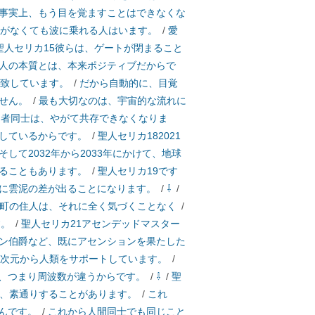
事実上、もう目を覚ますことはできなくな
味がなくても波に乗れる人はいます。
/
愛
聖人セリカ15彼らは、ゲートが閉まること
人の本質とは、本来ポジティブだからで
一致しています。
/
だから自動的に、目覚
せん。
/
最も大切なのは、宇宙的な流れに
る者同士は、やがて共存できなくなりま
しているからです。
/
聖人セリカ182021
そして2032年から2033年にかけて、地球
ることもあります。
/
聖人セリカ19です
に雲泥の差が出ることになります。
/
⇩
/
の町の住人は、それに全く気づくことなく
/
す。
/
聖人セリカ21アセンデッドマスター
ン伯爵など、既にアセンションを果たした
い次元から人類をサポートしています。
/
、つまり周波数が違うからです。
/
⇩
/
聖
は、素通りすることがあります。
/
これ
んです。
/
これから人間同士でも同じこと