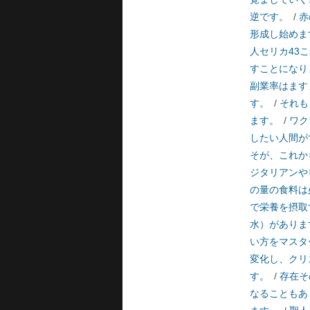
逆です。
/
赤
形成し始めま
人セリカ43
すことになり
副業率はます
す。
/
それも
ます。
/
ワク
したい人間が
そが、これか
ジタリアンや
の量の食料は
で栄養を摂取
水）がありま
い方をマスタ
変化し、クリ
す。
/
存在そ
なることもあ