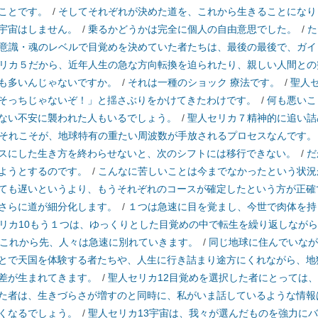
ことです。
/
そしてそれぞれが決めた道を、これから生きることになり
宇宙はしません。
/
乗るかどうかは完全に個人の自由意思でした。
/
た
意識・魂のレベルで目覚めを決めていた者たちは、最後の最後で、ガイ
リカ５だから、近年人生の急な方向転換を迫られたり、親しい人間との
も多いんじゃないですか。
/
それは一種のショック 療法です。
/
聖人
そっちじゃないぞ！」と揺さぶりをかけてきたわけです。
/
何も悪いこ
ない不安に襲われた人もいるでしょう。
/
聖人セリカ７精神的に追い詰
それこそが、地球特有の重たい周波数が手放されるプロセスなんです。
スにした生き方を終わらせないと、次のシフトには移行できない。
/
だ
ようとするのです。
/
こんなに苦しいことは今までなかったという状況
ても遅いというより、もうそれぞれのコースが確定したという方が正確
さらに道が細分化します。
/
１つは急速に目を覚まし、今世で肉体を持
リカ10もう１つは、ゆっくりとした目覚めの中で転生を繰り返しなが
1これから先、人々は急速に別れていきます。
/
同じ地球に住んでいなが
とで天国を体験する者たちや、人生に行き詰まり途方にくれながら、地
差が生まれてきます。
/
聖人セリカ12目覚めを選択した者にとっては
た者は、生きづらさが増すのと同時に、私がいま話しているような情報
くなるでしょう。
/
聖人セリカ13宇宙は、我々が選んだものを強力に