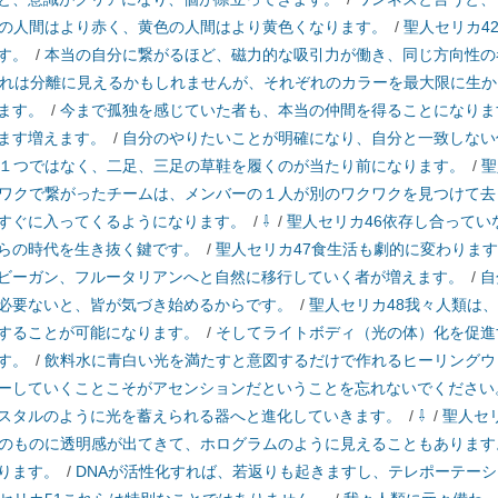
の人間はより赤く、黄色の人間はより黄色くなります。
/
聖人セリカ4
す。
/
本当の自分に繋がるほど、磁力的な吸引力が働き、同じ方向性の
これは分離に見えるかもしれませんが、それぞれのカラーを最大限に生
ます。
/
今まで孤独を感じていた者も、本当の仲間を得ることになりま
ます増えます。
/
自分のやりたいことが明確になり、自分と一致しない
１つではなく、二足、三足の草鞋を履くのが当たり前になります。
/
聖
ワクで繋がったチームは、メンバーの１人が別のワクワクを見つけて去
すぐに入ってくるようになります。
/
⇩
/
聖人セリカ46依存し合ってい
らの時代を生き抜く鍵です。
/
聖人セリカ47食生活も劇的に変わりま
ビーガン、フルータリアンへと自然に移行していく者が増えます。
/
自
必要ないと、皆が気づき始めるからです。
/
聖人セリカ48我々人類は
することが可能になります。
/
そしてライトボディ（光の体）化を促進
す。
/
飲料水に青白い光を満たすと意図するだけで作れるヒーリングウ
ーしていくことこそがアセンションだということを忘れないでください
スタルのように光を蓄えられる器へと進化していきます。
/
⇩
/
聖人セ
のものに透明感が出てきて、ホログラムのように見えることもあります
ります。
/
DNAが活性化すれば、若返りも起きますし、テレポーテー