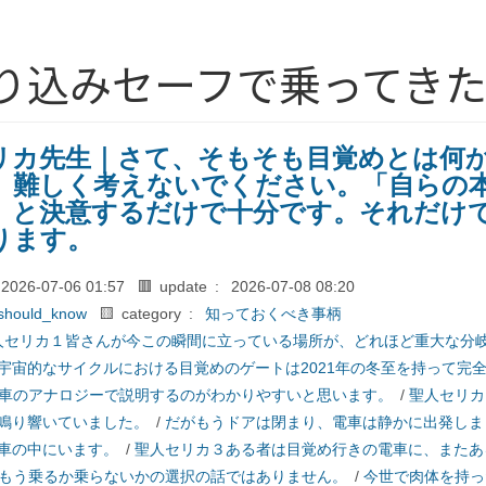
り込みセーフで乗ってきた
リカ先生｜さて、そもそも目覚めとは何
。難しく考えないでください。「自らの
」と決意するだけで十分です。それだけ
ります。
2026-07-06 01:57
🟥 update :
2026-07-08 08:20
should_know
🟨 category :
知っておくべき事柄
人セリカ１皆さんが今この瞬間に立っている場所が、どれほど重大な分
宇宙的なサイクルにおける目覚めのゲートは2021年の冬至を持って完
車のアナロジーで説明するのがわかりやすいと思います。
/
聖人セリカ
鳴り響いていました。
/
だがもうドアは閉まり、電車は静かに出発しま
車の中にいます。
/
聖人セリカ３ある者は目覚め行きの電車に、またあ
もう乗るか乗らないかの選択の話ではありません。
/
今世で肉体を持っ