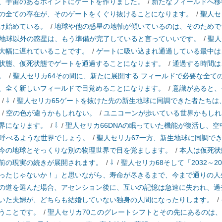
、宇宙のあるポイントにゲートを作りました。
/
新たなフィールドへ移
の全ての存在が、そのゲートをくぐり抜けることになります。
/
聖人セ
け始めている。
/
地球や他の惑星の地軸が傾いているのは、そのためで
地球以外の惑星は、もう準備が完了していると言っていいです。
/
聖人
大幅に遅れていることです。
/
ゲートに吸い込まれ通過している最中は
状態、仮死状態でゲートを通過することになります。
/
通過する時間は
。
/
聖人セリカ64その間に、新たに展開する フィールドで必要な全て
、全く新しいフィールドで目覚めることになります。
/
意識があると、
/
⇩
/
聖人セリカ65ゲートを抜けた先の新生地球に同調できた者たちは
/
空の色が違うかもしれない。
/
ユニコーンが歩いている世界かもしれ
界になります。
/
⇩
/
聖人セリカ66DNAの眠っていた機能が復活し、
呼べるような世界でしょう。
/
聖人セリカ67一方、新生地球に同調で
今の地球とそっくりな別の物理世界で目を覚まします。
/
本人は仮死状
前の現実の続きが展開されます。
/
⇩
/
聖人セリカ68そして「2032～
ったじゃないか！」と思いながら、寿命が尽きるまで、今まで通りの人
の道を選んだ場合、アセンション後に、互いの記憶は急速に失われ、過
いた夫婦が、どちらも結婚していない独身の人間になったりします。
/
うことです。
/
聖人セリカ70このグレートシフトとその先にあるのは