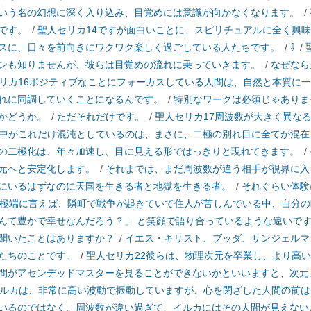
いう名の幻想に深く入り込み、目覚めには意識が向かなくなります。
/
です。
/
聖人セリカ14ですが面白いことに、スピリチュアルに全く興
スに、日々を前向きにワクワク楽しく過ごしている人たちです。
/
⇩
/
ンも知りませんが、彼らは目覚めの流れに乗っていきます。
/
なぜなら
リカ16ポジティブなことにフォーカスしている人間は、自然と本質に
れに同調していくことになるんです。
/
特別なワークは必須じゃありま
かどうか。
/
ただそれだけです。
/
聖人セリカ17周波数が大きく異な
中がこれだけ混沌としているのは、まさに、二極の別れ目に全てが混在
の二極化は、年々加速し、目に見える形ではっきりと現れてきます。
/
元へと安定化します。
/
それまでは、まだ周波数が違う相手が視界に入
にいるはずなのに天国を生きる者と地獄を生きる者。
/
それぐらい体験
0極端に言えば、隣町で戦争が起きていて住人が苦しんでいる中、自分
んて豊かで幸せなんだろう？」 と笑顔で語り合っているような違いで
聞いたことはありますか？
/
イエス・キリスト、ブッダ、サンジェルマ
たちのことです。
/
聖人セリカ22彼らは、物理次元を卒業し、より高
間がアセンデッドマスターを見ることができないかといいますと、次元
イルカは、非常に高い波動で振動していますが、心を閉ざした人間の前
いるのではなく、周波数が違い過ぎて、イルカにはその人間が見えない