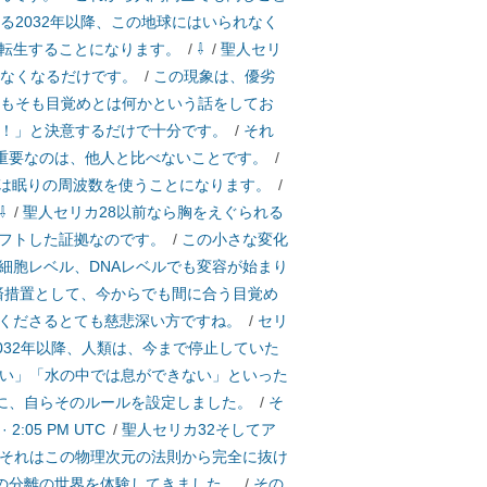
る2032年以降、この地球にはいられなく
転生することになります。
/
⇩
/
聖人セリ
なくなるだけです。
/
この現象は、優劣
そもそも目覚めとは何かという話をしてお
！」と決意するだけで十分です。
/
それ
重要なのは、他人と比べないことです。
/
は眠りの周波数を使うことになります。
/
⇩
/
聖人セリカ28以前なら胸をえぐられる
フトした証拠なのです。
/
この小さな変化
細胞レベル、DNAレベルでも変容が始まり
救済措置として、今からでも間に合う目覚め
くださるとても慈悲深い方ですね。
/
セリ
2032年以降、人類は、今まで停止していた
い」「水の中では息ができない」といった
に、自らそのルールを設定しました。
/
そ
6 · 2:05 PM UTC
/
聖人セリカ32そしてア
それはこの物理次元の法則から完全に抜け
の分離の世界を体験してきました。
/
その