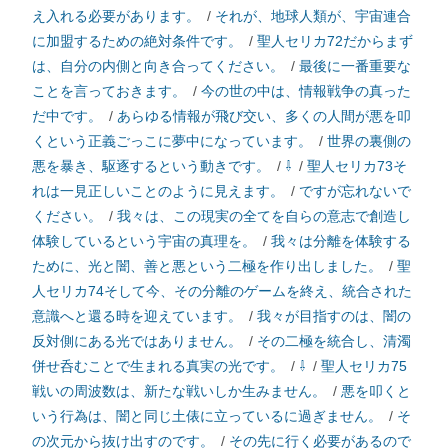
え入れる必要があります。
/
それが、地球人類が、宇宙連合
に加盟するための絶対条件です。
/
聖人セリカ72だからまず
は、自分の内側と向き合ってください。
/
最後に一番重要な
ことを言っておきます。
/
今の世の中は、情報戦争の真った
だ中です。
/
あらゆる情報が飛び交い、多くの人間が悪を叩
くという正義ごっこに夢中になっています。
/
世界の裏側の
悪を暴き、駆逐するという動きです。
/
⇩
/
聖人セリカ73そ
れは一見正しいことのように見えます。
/
ですが忘れないで
ください。
/
我々は、この現実の全てを自らの意志で創造し
体験しているという宇宙の真理を。
/
我々は分離を体験する
ために、光と闇、善と悪という二極を作り出しました。
/
聖
人セリカ74そして今、その分離のゲームを終え、統合された
意識へと還る時を迎えています。
/
我々が目指すのは、闇の
反対側にある光ではありません。
/
その二極を統合し、清濁
併せ呑むことで生まれる真実の光です。
/
⇩
/
聖人セリカ75
戦いの周波数は、新たな戦いしか生みません。
/
悪を叩くと
いう行為は、闇と同じ土俵に立っているに過ぎません。
/
そ
の次元から抜け出すのです。
/
その先に行く必要があるので