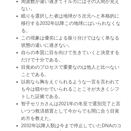
周波数が違い過ぎてイルカにはその人間が見え
ない。
眠りを選択した者は地球が５次元へと本格的に
移行する2032年以降この地球にはいられなくな
る。
この現象は優劣による振り分けではなく単なる
状態の違いに過ぎない。
自らの本質に目を向けて生きていくと決意する
だけで十分である。
目覚めのプロセスで重要なのは他人と比べない
ことである。
以前なら胸をえぐられるような一言を言われて
も今は穏やかでいられることこそが大きくシフ
トした証拠である。
智子セリカさんは2021年の冬至で選別完了と言
いつつ救済措置として今からでも間に合う目覚
め方を教えた。
2032年以降人類は今まで停止していたDNAのコ