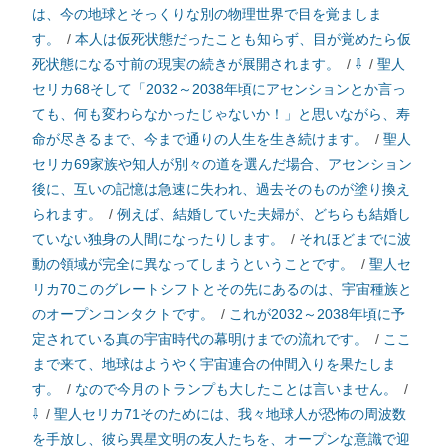
は、今の地球とそっくりな別の物理世界で目を覚ましま
す。
/
本人は仮死状態だったことも知らず、目が覚めたら仮
死状態になる寸前の現実の続きが展開されます。
/
⇩
/
聖人
セリカ68そして「2032～2038年頃にアセンションとか言っ
ても、何も変わらなかったじゃないか！」と思いながら、寿
命が尽きるまで、今まで通りの人生を生き続けます。
/
聖人
セリカ69家族や知人が別々の道を選んだ場合、アセンション
後に、互いの記憶は急速に失われ、過去そのものが塗り換え
られます。
/
例えば、結婚していた夫婦が、どちらも結婚し
ていない独身の人間になったりします。
/
それほどまでに波
動の領域が完全に異なってしまうということです。
/
聖人セ
リカ70このグレートシフトとその先にあるのは、宇宙種族と
のオープンコンタクトです。
/
これが2032～2038年頃に予
定されている真の宇宙時代の幕明けまでの流れです。
/
ここ
まで来て、地球はようやく宇宙連合の仲間入りを果たしま
す。
/
なので今月のトランプも大したことは言いません。
/
⇩
/
聖人セリカ71そのためには、我々地球人が恐怖の周波数
を手放し、彼ら異星文明の友人たちを、オープンな意識で迎