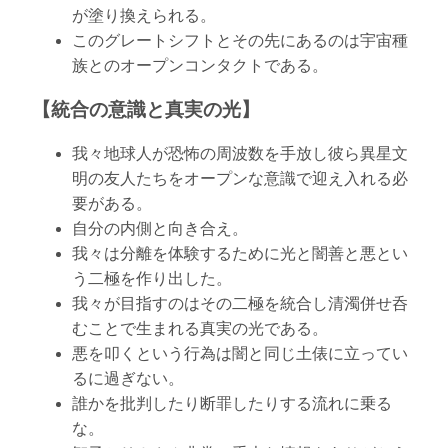
が塗り換えられる。
このグレートシフトとその先にあるのは宇宙種
族とのオープンコンタクトである。
【統合の意識と真実の光】
我々地球人が恐怖の周波数を手放し彼ら異星文
明の友人たちをオープンな意識で迎え入れる必
要がある。
自分の内側と向き合え。
我々は分離を体験するために光と闇善と悪とい
う二極を作り出した。
我々が目指すのはその二極を統合し清濁併せ呑
むことで生まれる真実の光である。
悪を叩くという行為は闇と同じ土俵に立ってい
るに過ぎない。
誰かを批判したり断罪したりする流れに乗る
な。