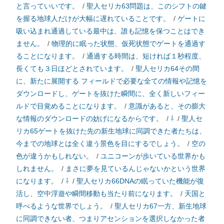
と言っていいです。
/
聖人セリカ63問題は、このシフトの鍵
を握る地球人だけが大幅に遅れていることです。
/
ゲートに
吸い込まれ通過している最中は、誰も記憶を保つことはでき
ません。
/
物理的に眠った状態、仮死状態でゲートを通過す
ることになります。
/
通過する時間は、短ければ１秒程度、
長くても３日ほどとされています。
/
聖人セリカ64その間
に、新たに展開する フィールドで必要な全ての情報や記憶を
ダウンロードし、ゲートを抜けた瞬間に、全く新しいフィー
ルドで目覚めることになります。
/
意識があると、その膨大
な情報のダウンロードの妨げになるからです。
/
⇩
/
聖人セ
リカ65ゲートを抜けた先の新生地球に同調できた者たちは、
今までの地球とは全く違う景色を目にするでしょう。
/
空の
色が違うかもしれない。
/
ユニコーンが歩いている世界かも
しれません。
/
まさに夢を見ているんじゃないかという世界
になります。
/
⇩
/
聖人セリカ66DNAの眠っていた機能が復
活し、空中浮遊や瞬間移動も当たり前になります。
/
天国と
呼べるような世界でしょう。
/
聖人セリカ67一方、新生地球
に同調できない者、つまりアセンションを選択しなかった者