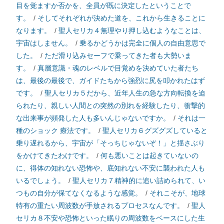
目を覚ますか否かを、全員が既に決定したということで
す。
/
そしてそれぞれが決めた道を、これから生きることに
なります。
/
聖人セリカ４無理やり押し込むようなことは、
宇宙はしません。
/
乗るかどうかは完全に個人の自由意思で
した。
/
ただ滑り込みセーフで乗ってきた者も大勢いま
す。
/
真層意識・魂のレベルで目覚めを決めていた者たち
は、最後の最後で、ガイドたちから強烈に尻を叩かれたはず
です。
/
聖人セリカ５だから、近年人生の急な方向転換を迫
られたり、親しい人間との突然の別れを経験したり、衝撃的
な出来事が頻発した人も多いんじゃないですか。
/
それは一
種のショック 療法です。
/
聖人セリカ６グズグズしていると
乗り遅れるから、宇宙が「そっちじゃないぞ！」と揺さぶり
をかけてきたわけです。
/
何も悪いことは起きていないの
に、得体の知れない恐怖や、底知れない不安に襲われた人も
いるでしょう。
/
聖人セリカ７精神的に追い詰められて、い
つもの自分が保てなくなるような感覚。
/
それこそが、地球
特有の重たい周波数が手放されるプロセスなんです。
/
聖人
セリカ８不安や恐怖といった眠りの周波数をベースにした生