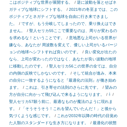
こはポジティブな世界が展開する。
/
逆に波動を落とせばネ
ガティブな地球にシフトする。
/
2021年の冬至までは、この
ポジティブとネガティブな地球を自由に行き来できまし
た。
/
ですが、もう分岐してしまったので、乗り換えはでき
ません。
/
聖人セリカ55ここで重要なのは、周りが変わるの
を求めるな！ということです。
/
意地悪な上司がいる世界が
嫌なら、あなたが 周波数を変えて、優しい上司がいるバージ
ョンの地球へシフトすれば良いのです。
/
良い変化が出たの
なら、上司が変わったのではなく、あなたが良い波動の地球
に移動したのです。
/
聖人セリカ56この世界の全ては、自分
の内側の反映でしかないのです。
/
そして統合が進み、本来
の自分に一致するようになると『最適化の法則』が働き始め
ます。
/
これは、引き寄せの法則のさらに先です。
/
望みの
方が自分に向かって飛び込んで来るようになります。
/
⇩
/
聖人セリカ57願う前に、最適なものが魔法のように現れま
す。
/
「そうそうそう！これを望んでいたんだ！」と後から
気づくような感じです。
/
これが2032年以降の時代の目覚め
た人類のスタンダードな生き方になります。
/
最適化の状態