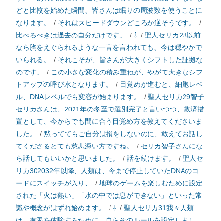
どと比較を始めた瞬間、皆さんは眠りの周波数を使うことに
なります。
/
それはスピードダウンどころか逆そうです。
/
比べるべきは過去の自分だけです。
/
⇩
/
聖人セリカ28以前
なら胸をえぐられるような一言を言われても、今は穏やかで
いられる。
/
それこそが、皆さんが大きくシフトした証拠な
のです。
/
この小さな変化の積み重ねが、やがて大きなシフ
トアップの呼び水となります。
/
目覚めが進むと、細胞レベ
ル、DNAレベルでも変容が始まります。
/
聖人セリカ29智子
セリカさんは、2021年の冬至で選別完了と言いつつ、救済措
置として、今からでも間に合う目覚め方を教えてくださいま
した。
/
黙っててもご自分は損をしないのに、敢えてお話し
てくださるとても慈悲深い方ですね。
/
セリカ智子さんにな
ら話してもいいかと思いました。
/
話を続けます。
/
聖人セ
リカ302032年以降、人類は、今まで停止していたDNAのコ
ードにスイッチが入り、
/
地球のゲームを楽しむために設定
された「火は熱い」「水の中では息ができない」といった常
識や概念がはずれ始めます。
/
⇩
/
聖人セリカ31我々人類
は、有限を体験するために、自らそのルールを設定しまし