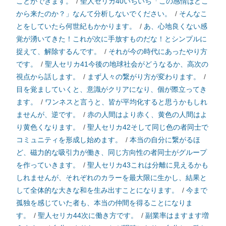
ことができます。
/
聖人セリカ40いちいち「この感情はどこ
から来たのか？」なんて分析しないでください。
/
そんなこ
とをしていたら何世紀もかかります。
/
あ、心地良くない感
覚が湧いてきた！これが次に手放すものだな！とシンプルに
捉えて、解除するんです。
/
それが今の時代にあったやり方
です。
/
聖人セリカ41今後の地球社会がどうなるか、高次の
視点から話します。
/
まず人々の繋がり方が変わります。
/
目を覚ましていくと、意識がクリアになり、個が際立ってき
ます。
/
ワンネスと言うと、皆が平均化すると思うかもしれ
ませんが、逆です。
/
赤の人間はより赤く、黄色の人間はよ
り黄色くなります。
/
聖人セリカ42そして同じ色の者同士で
コミュニティを形成し始めます。
/
本当の自分に繋がるほ
ど、磁力的な吸引力が働き、同じ方向性の者同士がグループ
を作っていきます。
/
聖人セリカ43これは分離に見えるかも
しれませんが、それぞれのカラーを最大限に生かし、結果と
して全体的な大きな和を生み出すことになります。
/
今まで
孤独を感じていた者も、本当の仲間を得ることになりま
す。
/
聖人セリカ44次に働き方です。
/
副業率はますます増