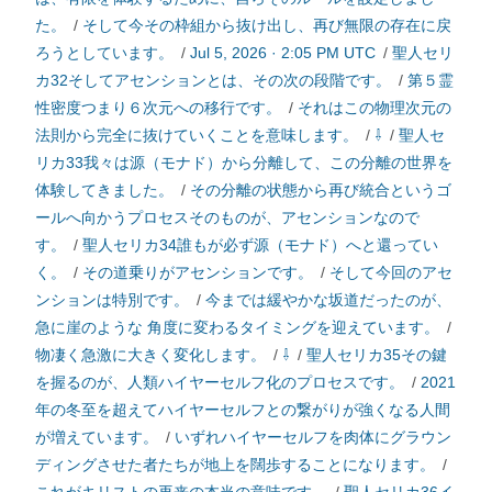
た。
/
そして今その枠組から抜け出し、再び無限の存在に戻
ろうとしています。
/
Jul 5, 2026 · 2:05 PM UTC
/
聖人セリ
カ32そしてアセンションとは、その次の段階です。
/
第５霊
性密度つまり６次元への移行です。
/
それはこの物理次元の
法則から完全に抜けていくことを意味します。
/
⇩
/
聖人セ
リカ33我々は源（モナド）から分離して、この分離の世界を
体験してきました。
/
その分離の状態から再び統合というゴ
ールへ向かうプロセスそのものが、アセンションなので
す。
/
聖人セリカ34誰もが必ず源（モナド）へと還ってい
く。
/
その道乗りがアセンションです。
/
そして今回のアセ
ンションは特別です。
/
今までは緩やかな坂道だったのが、
急に崖のような 角度に変わるタイミングを迎えています。
/
物凄く急激に大きく変化します。
/
⇩
/
聖人セリカ35その鍵
を握るのが、人類ハイヤーセルフ化のプロセスです。
/
2021
年の冬至を超えてハイヤーセルフとの繋がりが強くなる人間
が増えています。
/
いずれハイヤーセルフを肉体にグラウン
ディングさせた者たちが地上を闊歩することになります。
/