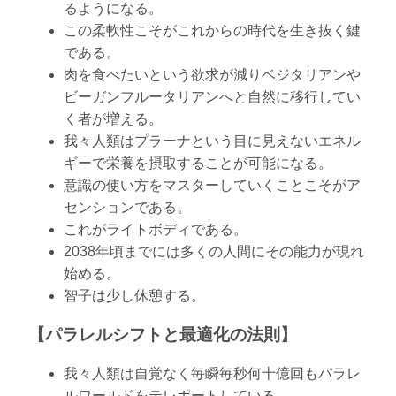
るようになる。
この柔軟性こそがこれからの時代を生き抜く鍵
である。
肉を食べたいという欲求が減りベジタリアンや
ビーガンフルータリアンへと自然に移行してい
く者が増える。
我々人類はプラーナという目に見えないエネル
ギーで栄養を摂取することが可能になる。
意識の使い方をマスターしていくことこそがア
センションである。
これがライトボディである。
2038年頃までには多くの人間にその能力が現れ
始める。
智子は少し休憩する。
【パラレルシフトと最適化の法則】
我々人類は自覚なく毎瞬毎秒何十億回もパラレ
ルワールドをテレポートしている。