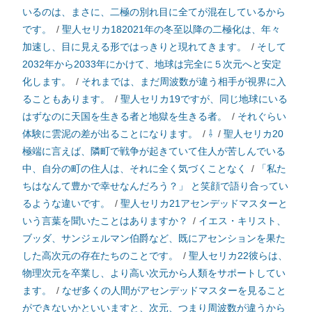
いるのは、まさに、二極の別れ目に全てが混在しているから
です。
/
聖人セリカ182021年の冬至以降の二極化は、年々
加速し、目に見える形ではっきりと現れてきます。
/
そして
2032年から2033年にかけて、地球は完全に５次元へと安定
化します。
/
それまでは、まだ周波数が違う相手が視界に入
ることもあります。
/
聖人セリカ19ですが、同じ地球にいる
はずなのに天国を生きる者と地獄を生きる者。
/
それぐらい
体験に雲泥の差が出ることになります。
/
⇩
/
聖人セリカ20
極端に言えば、隣町で戦争が起きていて住人が苦しんでいる
中、自分の町の住人は、それに全く気づくことなく
/
「私た
ちはなんて豊かで幸せなんだろう？」 と笑顔で語り合ってい
るような違いです。
/
聖人セリカ21アセンデッドマスターと
いう言葉を聞いたことはありますか？
/
イエス・キリスト、
ブッダ、サンジェルマン伯爵など、既にアセンションを果た
した高次元の存在たちのことです。
/
聖人セリカ22彼らは、
物理次元を卒業し、より高い次元から人類をサポートしてい
ます。
/
なぜ多くの人間がアセンデッドマスターを見ること
ができないかといいますと、次元、つまり周波数が違うから