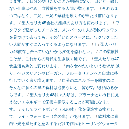
えます。
/
自分のやりたいことが明確になり、自分と一致し
ない仕事はやめ、自営業をする人間が増えます。
/
それも１
つではなく、二足、三足の草鞋を履くのが当たり前になりま
す。
/
聖人セリカ45会社の組織のあり方も変わります。
/
ワ
クワクで繋がったチームは、メンバーの１人が別のワクワク
を見つけて去っても、その開いたスペースに、ワクワクした
い人間がすぐに入ってくるようになります。
/
⇩
/
聖人セリ
カ46依存し合っていないから変化を恐れない。
/
この柔軟性
こそが、これからの時代を生き抜く鍵です。
/
聖人セリカ47
食生活も劇的に変わります。
/
肉を食べたいという欲求が 減
り、ベジタリアンやビーガン、フルータリアンへと自然に移
行していく者が増えます。
/
自分のエネルギーを回すのに、
そんなに多くの量の食料は必要ないと、皆が気づき始めるか
らです。
/
聖人セリカ48我々人類は、プラーナという目に見
えないエネルギーで栄養を摂取することが可能になりま
す。
/
そしてライトボディ（光の体）化を促進する物とし
て、ライトウォーター（光の水）があります。
/
飲料水に青
白い光を満たすと意図するだけで作れるヒーリングウォータ