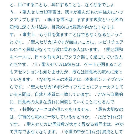
と、目にすることも、耳にすることも、なくなるでしょ
う。
/
聖人セリカ13宇宙は、我々が選んだものを強力にバッ
クアップします。
/
眠りを選べば、ますます現実という名の
幻想に深く入り込み、目覚めには意識が向かなくなりま
す。
/
事実上、もう目を覚ますことはできなくなるというこ
とです。
/
聖人セリカ14ですが面白いことに、スピリチュア
ルに全く興味がなくても波に乗れる人はいます。
/
愛と調和
をベースに、日々を前向きにワクワク楽しく過ごしている人
たちです。
/
⇩
/
聖人セリカ15彼らは、ゲートが閉まること
もアセンションも知りませんが、彼らは目覚めの流れに乗っ
ていきます。
/
なぜなら人の本質とは、本来ポジティブだか
らです。
/
聖人セリカ16ポジティブなことにフォーカスして
いる人間は、自然と本質に一致しています。
/
だから自動的
に、目覚めの大きな流れに同調していくことになるんで
す。
/
特別なワークは必須じゃありません。
/
最も大切なの
は、宇宙的な流れに一致しているかどうか。
/
ただそれだけ
です。
/
聖人セリカ17周波数が大きく異なる者同士は、やが
て共存できなくなります。
/
今世の中がこれだけ混沌として