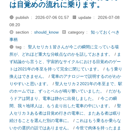
は目覚めの流れに乗ります。
🔴 publish :
2026-07-06 01:57
🟥 update :
2026-07-08
08:20
🟡 section :
should_know
🟨 category :
知っておくべき
事柄
🟢 tag :
聖人セリカ１皆さんが今この瞬間に立っている場
所が、どれほど重大な分岐点なのかを話しておきます。
/
ま
ず結論から言うと、宇宙的なサイクルにおける目覚めのゲー
トは2021年の冬至を持って完全に閉じています。
/
もう乗り
換えはできません。
/
電車のアナロジーで説明するのがわか
りやすいと思います。
/
聖人セリカ２2021年の冬至まで、駅
のホームでは、ずっとベルが鳴り響いていました。
/
だがも
うドアは閉まり、電車は静かに出発しました。
/
今この瞬
間、我々地球人は、もう走り出した電車の中にいます。
/
聖
人セリカ３ある者は目覚め行きの電車に、またある者は眠り
続けることを選んだ別の電車に。
/
これはもう乗るか乗らな
いかの選択の話ではありません。
/
今世で肉体を持ったまま