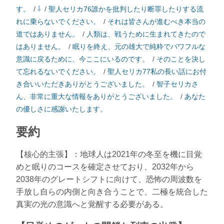
す。
/
⇩
/
聖人セリカ76誰かを批判したり断罪したりする流
れに乗らないでください。
/
それは皆さんが進むべき本当の
道ではありません。
/
人類は、戦うために生まれてきたので
はありません。
/
眠りを終え、元の雄大で純粋でパワフルな
意識に戻るために、今ここにいるのです。
/
そのことを決し
て忘れるないでください。
/
聖人セリカ77私の長い話にお付
き合いいただきありがとうございました。
/
智子セリカさ
ん、非常に重大な情報をありがとうございました。
/
あなた
の優しさに感謝いたします。
要約
【核心的主張】：地球人は2021年の冬至を機に目覚
めと眠りのコースを確定させており、2032年から
2038年のグレートシフトに向けて、恐怖の周波数を
手放し自らの内側と向き合うことで、二極を統合した
真実の光の意識へと覚醒する必要がある。