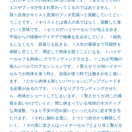
これがキリストの再来の本当の意味です。
/
聖人セリカ36イ
エスやブッダが生まれ変わってくるのではありません。
/
我々自身がキリスト意識やブッダ意識へと覚醒していくとい
うことです。
/
キリストとは個人の名ではなく、覚醒した者
という意味です。
/
セリカ37ハイヤーセルフが地上を歩き、
宇宙からの情報やアイデアで物事を生み出していく。
/
病気
もしなくなり、若返りも起きる。
/
人生の最後まで可能性を
体験し尽くして、満足して肉体を脱ぐことになる。
/
ハイヤ
ーセルフを肉体に グラウンディングさせる。
/
これが究極の
個人レベルでのアセンションです。
/
聖人セリカ38ハイヤー
セルフが肉体を使う時と、自我が使う時では働きが全く違い
ます。
/
だから肉体も新しいバージョンにアップグレードす
る必要があるのです。
/
いきなりグラウンディングさせた
ら、肉体がショートしてしまいます。
/
聖人セリカ39この感
覚を追いかけていくと、間に挟まっている地球のネガティブ
な周波数、つまり不安や恐れ疑いといったものに必ず突き当
たります。
/
それに触れる度に、１つ１つ自分から解除して
いく。
/
その度に皆さんは ハイヤーセルフとより深く繋がる