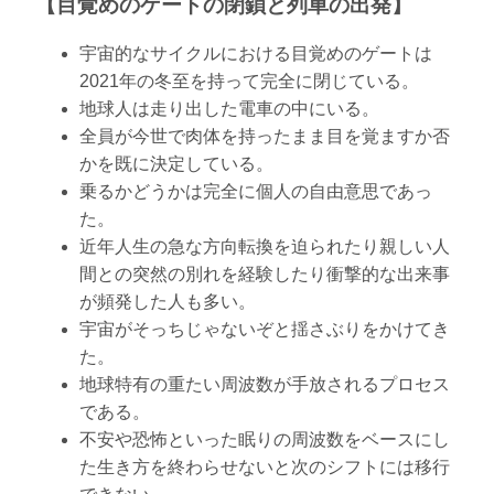
【目覚めのゲートの閉鎖と列車の出発】
宇宙的なサイクルにおける目覚めのゲートは
2021年の冬至を持って完全に閉じている。
地球人は走り出した電車の中にいる。
全員が今世で肉体を持ったまま目を覚ますか否
かを既に決定している。
乗るかどうかは完全に個人の自由意思であっ
た。
近年人生の急な方向転換を迫られたり親しい人
間との突然の別れを経験したり衝撃的な出来事
が頻発した人も多い。
宇宙がそっちじゃないぞと揺さぶりをかけてき
た。
地球特有の重たい周波数が手放されるプロセス
である。
不安や恐怖といった眠りの周波数をベースにし
た生き方を終わらせないと次のシフトには移行