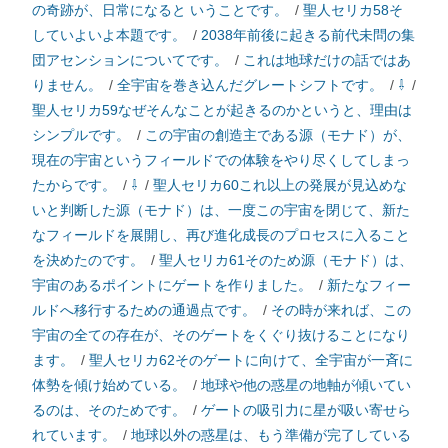
の奇跡が、日常になると いうことです。
/
聖人セリカ58そ
していよいよ本題です。
/
2038年前後に起きる前代未問の集
団アセンションについてです。
/
これは地球だけの話ではあ
りません。
/
全宇宙を巻き込んだグレートシフトです。
/
⇩
/
聖人セリカ59なぜそんなことが起きるのかというと、理由は
シンプルです。
/
この宇宙の創造主である源（モナド）が、
現在の宇宙というフィールドでの体験をやり尽くしてしまっ
たからです。
/
⇩
/
聖人セリカ60これ以上の発展が見込めな
いと判断した源（モナド）は、一度この宇宙を閉じて、新た
なフィールドを展開し、再び進化成長のプロセスに入ること
を決めたのです。
/
聖人セリカ61そのため源（モナド）は、
宇宙のあるポイントにゲートを作りました。
/
新たなフィー
ルドへ移行するための通過点です。
/
その時が来れば、この
宇宙の全ての存在が、そのゲートをくぐり抜けることになり
ます。
/
聖人セリカ62そのゲートに向けて、全宇宙が一斉に
体勢を傾け始めている。
/
地球や他の惑星の地軸が傾いてい
るのは、そのためです。
/
ゲートの吸引力に星が吸い寄せら
れています。
/
地球以外の惑星は、もう準備が完了している