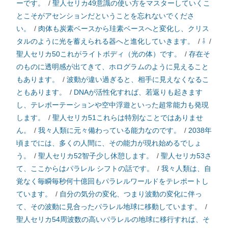
ーです。
/
聖人セリカ49意識の使い方をマスターしていくこ
とこそがアセンションだということを忘れないでくださ
い。
/
肉体も炭素ベースから珪素ベースへと変化し、クリス
タルのように光を蓄えられる器へと進化していきます。
/
⇩
/
聖人セリカ50これがライトボディ（光の体）です。
/
存在そ
のものに透明感が出てきて、ホログラムのように見えること
もあります。
/
波動が違い過ぎると、相手に見えなくなるこ
ともあります。
/
DNAが活性化すれば、若返りも起きます
し、テレポーテーションや空中浮遊といった超常能力も発現
します。
/
聖人セリカ51これらは特別なことではありませ
ん。
/
我々人類に元々備わっている能力なのです。
/
2038年
頃までには、多くの人間に、その能力が現れ始めるでしょ
う。
/
聖人セリカ52智子少し休憩します。
/
聖人セリカ53さ
て、ここからはパラレル シフトの話です。
/
我々人類は、自
覚なく毎瞬毎秒何十億回もパラレルワールドをテレポートし
ています。
/
自分の気分の変化、つまり波動の変化に伴っ
て、その波動に見合ったパラレル地球に移動しています。
/
聖人セリカ54周波数の高いパラレルの地球に移行すれば、そ