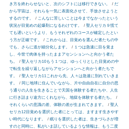
き方を終わらせないと、次のシフトには移行できない。
/
だ
から宇宙は、それらを一気に表面化させて、手放させようと
するのです。
/
こんなに苦しいことは今までなかったという
状況が目覚めの起爆剤になるわけです。
/
聖人セリカ９慌て
ても遅いというより、もうそれぞれのコースが確定したとい
う方が正確です。
/
これからは、目覚めを選んだ者たちの中
でも、さらに道が細分化します。
/
１つは急速に目を覚ま
し、今世で肉体を持ったままアセンションへと向かう者た
ち。
/
聖人セリカ10もう１つは、ゆっくりとした目覚めの中
で転生を繰り返しながらアセンションへと向かう者たちで
す。
/
聖人セリカ11これから先、人々は急速に別れていきま
す。
/
同じ地球に住んでいながら、片や自由自在に自分の思
う通りの人生を生きることで天国を体験する者たちや、人生
に行き詰まり途方にくれながら、地獄を体験する者たち。
/
それくらいの意識の差、体験の差が生まれてきます。
/
聖人
セリカ12目覚めを選択した者にとっては、ますます生きやす
い時代になります。
/
眠りを選択した者は、生きづらさが増
すのと同時に、私がいま話しているような情報は、もう二度