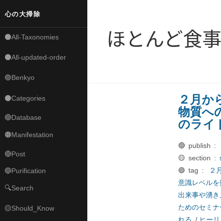
心の大掃除
ほとんど食
⚫All-Taxonomies
⚫All-updated-order
🟣Benkyo
２月か
⚫Categories
物質へ
🔴Database
のライ
🟠Manifestation
🔴 publish :
🔴Post
🟡 section :
🟢 tag :
２
🔵Purification
意識レベルを
🔍Search
出来事や湧き
ためのセミナ
🟡Should_Know
れる
/
ヒーリ