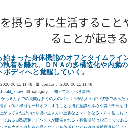
事を摂らずに生活すること
ることが起き
ら始まった身体機能のオフとタイムライ
の執着を離れ、ＤＮＡの多構造化や内臓の
トボディへと覚醒していく。
2026-06-11 11:48
🟥 update :
2026-06-11 11:48
should_know
🟨 category :
知っておくべき事柄
月から６月までの期間は多くの人のバイタルが乱れやすい状態であった
指す
/
体の機能を一旦オフにすることは潜在意識や本心や魂の部分を目
上がってきた思いは今後の生き方の重要なヒントとなる
/
八ヶ岳におい
ーである自己調和アドバンスが開催される
/
募集期間は12日までである
ングを含めて参加者が様々なことを体感しながら魂や感覚意識を開いて