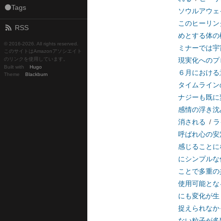
⚫Tags
ソウルアウェ
このヒーリン
RSS
めとする体の
© 2016-
2026. All rights reserved.
ミナーでは宇
このサイトはAmazonアソシエイト
のリンクを使用しています。
現実化へのプ
Built with
Hugo
６月における
Theme
Blackburn
タイムライン
ナジーも既に
感情の浮き沈
消される
/
ラ
呼ばれ心の安
感じることに
にシンプルな
ことで多重の
使用可能とな
にも変化が生
捉えられなか
ない粒子が多