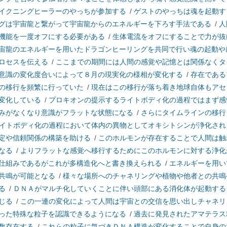
イクニングヒーラーのやっちが参加する
/
ゲストのやっちは魂を起動す
グは宇宙龍と繋がって宇宙龍からのエネルギーを下ろす手法である
/
人
機能を一度オフにする必要がある
/
生体電流をオフにすることで力が抜
宙龍のエネルギーを用いたドラゴンヒーリングを共同で行い魂の起動や
ロセスを伝える
/
ここまでの期間には人間の感覚や記憶とは関係なくタ
意識の変化度合いによって８月の現実化の様相が変化する
/
存在である
の移行を頻繁に行っていた
/
現在はこの移行が落ち着き地球自体もアセ
変化している
/
プロキオンの提示するライトボディ化の過程ではまず感
みがなくなり意識がフラットな状態になる
/
さらにタイムラインの移行
イトボディ化の過程において体内の異物としてオキシトシンが浄化され
定や信頼関係の構築を助ける
/
このホルモンが存在することで人間は触
なる
/
よりフラットな感覚へ移行するためにこのホルモンに対する浄化
仕組みであるがこれが多構造化へと書き換えられる
/
エネルギーを用い
共鳴が可能となる
/
様々な場所へのチャネリングや植物や他者との共鳴
る
/
ＤＮＡがマルチ化していくことに伴い頭部にある消化体が起動する
じる
/
この一連の変化によって人間は宇宙との交信を思い出しチャネリ
った特殊な粒子を認識できるようになる
/
過去に発見されたアマテラス
数存在する
/
これらの粒子に気づきＤＮＡ構造が変化することで自身の