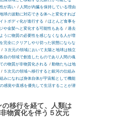
性が高い
/
人間が内臓を保持している理由
地球の波動に対応できる体へと変化すれば
イトボディ化が進行する
/
ほとんど食事を
ジや金髪へと変化する可能性もある
/
過去
ように物質の必要性を感じなくなる人が増
を完全にクリアしやり切った状態にならな
/
３次元の領域において太陽と地球は独立
各自の領域で創造したものであり人間の魂
ての物質が非物質化される
/
動物たちは地
/
５次元の領域へ移行すると銀河の仕組み
組みになれば身体自体が宇宙船として機能
の感覚や直感を優先して生活することが潜
ンの移行を経て、人類は
非物質化を伴う５次元