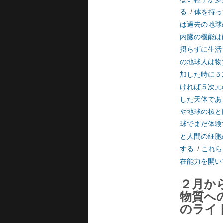
る
/
体を持っ
は過去の地球
内臓の機能は
摂らずに生活
の地球人は物
加した時に５
ければ５次元
した天体であ
や地球の核と
球でまだ体験
と人間の細胞
する
/
これら
在能力を開い
２月か
物質へ
のライ