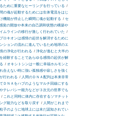
るために重要なヒーリングを行っている
/
間の魂が起動するためには生体電流をはじ
け機能が停止した瞬間に魂が起動する
/
セ
感覚の開放や本来の自己調和状態の構築や
イムラインの移行が激しく行われていた
/
プロキオンは感情の起伏を解消するために
ンションの流れに進んでいるため地球のエ
情の浄化が行われる
/
浄化が進むと大半の
を経験することであらゆる感情の起伏が解
る
/
オキシトシンは一般に幸福ホルモンと
れ合えない時に強い孤独感や寂しさを強く
が行われる
/
人間のＤＮＡ配列は本来非常
てＤＮＡをハブのようなマルチ回線にする
やテレパシー能力などが３次元の世界でも
/
これと同時に体内に存在するソマチット
ング能力などを取り戻す
/
人間がこれまで
粒子のように地球上には未だ認知されてい
意識領域ごと移動する光旅行が可能とな