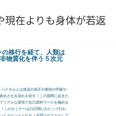
や現在よりも身体が若返
る
ンの移行を経て、人類は
非物質化を伴う５次元
/
バイタルとは体温や血圧や脈拍や呼吸や
覚めさせる流れを促す
/
この期間に起きた
てリアルな環境で自己調和ワークを極める
/
このセミナーは21日間にわたって行わ
いくイベントとなる
/
今回はゲストとして