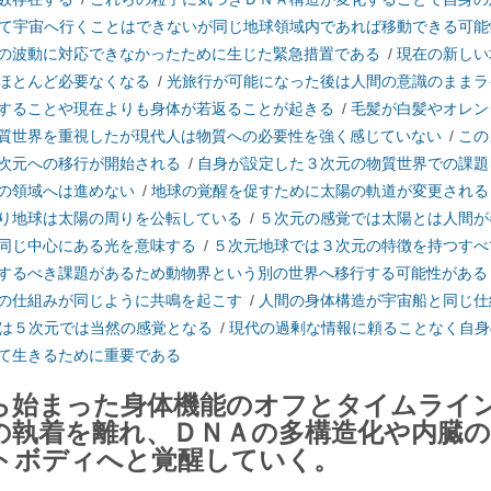
て宇宙へ行くことはできないが同じ地球領域内であれば移動できる可能
の波動に対応できなかったために生じた緊急措置である
/
現在の新しい
ほとんど必要なくなる
/
光旅行が可能になった後は人間の意識のままラ
することや現在よりも身体が若返ることが起きる
/
毛髪が白髪やオレン
質世界を重視したが現代人は物質への必要性を強く感じていない
/
この
次元への移行が開始される
/
自身が設定した３次元の物質世界での課題
の領域へは進めない
/
地球の覚醒を促すために太陽の軌道が変更される
り地球は太陽の周りを公転している
/
５次元の感覚では太陽とは人間が
同じ中心にある光を意味する
/
５次元地球では３次元の特徴を持つすべ
するべき課題があるため動物界という別の世界へ移行する可能性がある
の仕組みが同じように共鳴を起こす
/
人間の身体構造が宇宙船と同じ仕
は５次元では当然の感覚となる
/
現代の過剰な情報に頼ることなく自身
て生きるために重要である
ら始まった身体機能のオフとタイムライ
の執着を離れ、ＤＮＡの多構造化や内臓の
トボディへと覚醒していく。