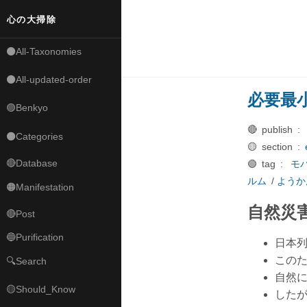
心の大掃除
⚫All-Taxonomies
⚫All-updated-order
必要最
🟣Benkyo
🔴 publish :
⚫Categories
🟡 section :
🔴Database
🟢 tag :
モ
ルム
/
ようか
🟠Manifestation
自然災
🔴Post
🔵Purification
日本
この
🔍Search
自然
🟡Should_Know
した