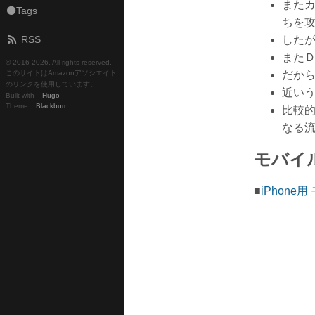
また
⚫Tags
ちを
RSS
した
また
© 2016-
2026. All rights reserved.
このサイトはAmazonアソシエイト
だか
のリンクを使用しています。
近い
Built with
Hugo
Theme
Blackburn
比較
なる
モバイ
■
iPhone