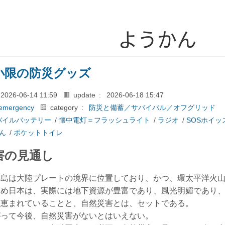
ようかん
小限の防災グッズ
2026-06-14 11:59
🟥 update :
2026-06-18 15:47
emergency
🟨 category :
防災と備蓄／サバイバル／オフグリッド
バイルバッテリー
/
懐中電灯＝フラッシュライト
/
ラジオ
/
SOSホイッ
ん
/
ポケットトイレ
害の見通し
列島は大陸プレートの境界に位置しており、かつ、環太平洋火
ため日本は、実際には地下資源が豊富であり、風光明媚であり
に恵まれていることと、自然災害とは、セットである。
がって今後、自然災害がないとはいえない。