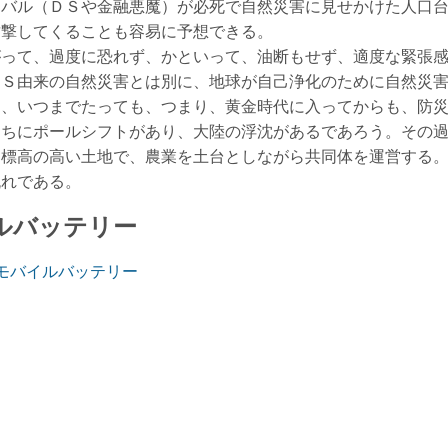
カバル（ＤＳや金融悪魔）が必死で自然災害に見せかけた人口
攻撃してくることも容易に予想できる。
がって、過度に恐れず、かといって、油断もせず、適度な緊張
ＤＳ由来の自然災害とは別に、地球が自己浄化のために自然災
ら、いつまでたっても、つまり、黄金時代に入ってからも、防
うちにポールシフトがあり、大陸の浮沈があるであろう。その
的標高の高い土地で、農業を土台としながら共同体を運営する
流れである。
ルバッテリー
用 モバイルバッテリー