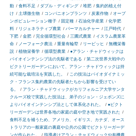
動
/
食料不足
/
ダブル・ディギング
/
堆肥
/
集約的植え付
け
/
土壌微生物
/
コンパニオンプランツ
/
炭素作物
/
オープ
ンポピュレーション種子
/
固定種
/
石油化学産業
/
化学肥
料
/
リジェネラティブ農業
/
パーマカルチャー
/
江戸時代
/
下肥
/
金肥
/
完全循環型社会
/
三圃式農業
/
イスラム農業革
命
/
ノーフォーク農法
/
重量有輪犂
/
リービッヒ
/
無機栄養
説
/
植物栄養学
/
循環型農業
/
●アラン・チャドウィックは
バイオインテンシブ法の先駆者である
/
第二次世界大戦中の
ビクトリーガーデンにおいて、アラン・チャドウィックは持
続可能な栽培法を実践した。
/
この技法はバイオダイナミッ
ク・フランス集約農業の先駆者たちから影響を受けてい
る。
/
アラン・チャドウィックがカリフォルニア大学サンタ
クルーズ校で実践した技法は、弟子のジョン・ジェボンズに
よりバイオインテンシブ法として体系化された。
/
●ビクト
リーガーデンは世界各地の家庭の庭や空き地で実践された
/
食料不足を補うため、アメリカ、イギリス、カナダ、オース
トラリアの一般家庭の裏庭や公共の公園でビクトリーガーデ
ンが作られた。
/
指導者はアラン・チャドウィックや有機農