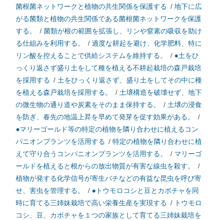
菌根菌ネットワークと植物の共生関係を保護する
/
地下に広
がる菌類と植物の共生関係である菌根菌ネットワークを保護
する。
/
菌類が根の範囲を拡張し、リンや窒素の吸収を助け
る仕組みを利用する。
/
過度な耕起を避け、化学肥料、特に
リン酸を控えることで供給システムを維持する。
/
●土をひ
っくり返さず盛り土をして種を植える不耕起栽培の森戸栽培
を採用する
/
土をひっくり返さず、盛り土をしてその中に種
を植える森戸栽培を採用する。
/
土壌構造を破壊せず、地下
の微生物の通り道や炭素をそのまま保持する。
/
土壌の浸食
を防ぎ、春先の地温上昇を早めて発芽を促す効果がある。
/
●マリーゴールド等の特定の植物を隣り合わせに植えるコン
パニオンプランツを活用する
/
特定の植物を隣り合わせに植
えて守り合うコンパニオンプランツを活用する。
/
マリーゴ
ールドを植えると根からの放出物質が有害な線虫を殺す。
/
植物が発する化学信号が寄生バチなどの有益な昆虫を呼び寄
せ、害虫を管理する。
/
●トウモロコシと豆とカボチャを同
時に育てる三姉妹栽培で高い栄養生産を実現する
/
トウモロ
コシ、豆、カボチャを１つの家族として育てる三姉妹栽培を