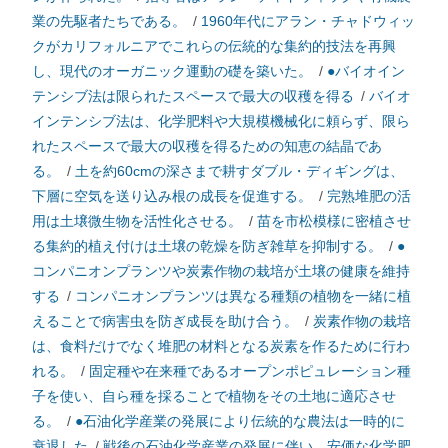
業の先駆者たちである。
/
1960年代にアラン・チャドウィッ
クがカリフォルニアでこれらの伝統的な集約的技法を再興
し、現代のオーガニック運動の礎を築いた。
/
●バイオイン
テンシブ法は限られたスペースで最大の収穫を得る
/
バイオ
インテンシブ法は、化学肥料や大規模機械化に頼らず、限ら
れたスペースで最大の収穫を得るための知恵の結晶であ
る。
/
土を約60cmの深さまで耕すダブル・ディギングは、
下層に空気を送り込み根の成長を促進する。
/
完熟堆肥の活
用は土壌微生物を活性化させる。
/
苗を市松模様に密植させ
る集約的植え付けは土壌の乾燥を防ぎ雑草を抑制する。
/
●
コンパニオンプランツや炭素作物の栽培が土壌の健康を維持
する
/
コンパニオンプランツは異なる種類の植物を一緒に植
えることで病害虫を防ぎ成長を助け合う。
/
炭素作物の栽培
は、食料だけでなく堆肥の材料となる炭素を作るために行わ
れる。
/
固定種や在来種であるオープンポピュレーション種
子を使い、自ら種を採ることで植物をその土地に適応させ
る。
/
●石油化学産業の発展により伝統的な農法は一時的に
衰退した
/
戦後の石油化学産業の発展に伴い、安価な化学肥