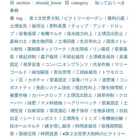
🟡 section :
should_know
🟨 category :
知っておくべき
事柄
🟢 tag :
第２次世界大戦
/
ビクトリーガーデン
/
勝利の庭
/
土壌改良
/
栽培法
/
肥料産業
/
チョップ・アンド・ドロッ
プ
/
栄養循環
/
有機マルチ
/
保水能力向上
/
土壌流出防止
/
森林の土
/
微生物摂取
/
土壌回復
/
生存率向上
/
環境ストレ
ス耐性
/
菌根菌ネットワーク
/
共生関係
/
リン吸収
/
窒素吸
収
/
耕起抑制
/
森戸栽培
/
不耕起栽培
/
土壌構造保持
/
炭素
固定
/
発芽促進
/
コンパニオンプランツ
/
共栄作物
/
マリー
ゴールド
/
線虫駆除
/
害虫管理
/
三姉妹栽培
/
トウモロコ
シ
/
豆
/
カボチャ
/
窒素固定
/
栄養バランス
/
退肥液
/
コン
ポストティ
/
免疫システム強化
/
抵抗性向上
/
微生物増殖
/
被覆作物
/
カバークロップ
/
土壌流出防止
/
雑草抑制
/
クロ
ーバー
/
緑肥
/
マメ科植物
/
ヘアリーベッチ
/
窒素固定
/
土
壌投資
/
自家採取
/
環境適応
/
種子保存
/
生物多様性
/
自給
自足
/
シートコンポスト
/
土壌再生
/
ミミズ
/
有機物分解
/
段ボールマルチ
/
継ぎ増し栽培
/
時間差栽培
/
収穫期間延
長
/
面積活用
/
時間資源
/
●第２次世界大戦時のビクトリー