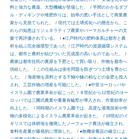
料と強力な農薬、大型機械が登場した。
/
手間のかかるダブ
ル・ディギングや堆肥作りは、効率の悪い手法として商業農
家から見捨てられた。
/
現代では土壌劣化への懸念から、こ
れらの知恵はリジェネラティブ農業やパーマカルチャーの文
脈で再評価されている。
/
●江戸時代の肥料体系は都市と農
村を結ぶ完全循環型であった
/
江戸時代の資源循環システム
は、都市と農村が結びついた完成度の高いものであった。
/
農家は都市住民の糞尿を下肥として買い取り、作物を都市へ
供給した。
/
この仕組みは衛生問題を防ぎつつ土壌を豊かに
した。
/
海産物を原料とする干鰯や鰊の粕などの金肥も投入
され、工芸作物の増産を可能にした。
/
●中世ヨーロッパや
イスラム圏で農業革命が起こった
/
８世紀から12世紀のヨー
ロッパでは三圃式農業や重量有輪犂が導入され、作業効率が
向上した。
/
同時期のイスラム圏では、高度な灌漑技術や作
物の多様化によるイスラム農業革命が起きた。
/
18世紀のイ
ギリスでは休耕地を撤廃したノーフォーク農法が確立され、
食料生産量が爆発的に増加した。
/
●無機栄養説の確立によ