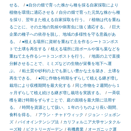
せる。
/
●自分の畑で育った株から種を採る自家採取により
植物を環境に適応させる
/
自分の畑で育った元気な株から種
を採り、翌年また植える自家採取を行う。
/
植物は代を重ね
るごとに、その土地の気候や病害虫に強く適応する。
/
巨大
企業の種子への依存を脱し、地域の多様性を守る意義があ
る。
/
●植える場所に資材を重ねて土を作るシートコンポス
トで土壌を再生する
/
植える場所に段ボールや落ち葉などを
重ねて土を作るシートコンポストを行う。
/
地面の上で直接
分解させることで、ミミズなどの生物が栄養を地下へ運
ぶ。
/
粘土質や砂利の上でも新しい豊かな土を築き、土壌を
再生できる。
/
●同じ作物を時期をずらして植える継ぎ増し
栽培により収穫期間を最大化する
/
同じ作物を２週間から１
ヶ月ずらして植え続ける継ぎ増し栽培を実践する。
/
一斉収
穫を避け時期をずらすことで、庭の面積を最大限に活用す
る。
/
時間を資源として扱い、１年のうちのより長い期間、
食料を得る。
/
アラン・チャドウィック
/
ジョン・ジェボン
ズ
/
バイオインテンシブ法
/
カリフォルニア大学サンタクル
ーズ校
/
ビクトリーガーデン
/
有機農業
/
オーガニック運