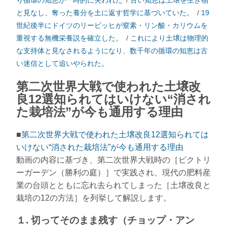
り循環の知恵が一時的に失われた
/
古い知恵は土壌を生き物
と見なし、奪った養分を土に返す哲学に基づいていた。
/
19
世紀後半にドイツのリービッヒが窒素・リン酸・カリウムを
重視する無機栄養説を確立した。
/
これにより土壌は物理的
な支持体と見なされるようになり、数千年の循環の知恵は古
い迷信として追いやられた。
第二次世界大戦で使われた土壌改
良12選知られてはいけない“消され
た栽培法”が今も通用する理由
■
第二次世界大戦で使われた土壌改良12選知られては
いけない“消された栽培法”が今も通用する理由
動画の内容に基づき、第二次世界大戦時の［ビクトリ
ーガーデン（勝利の庭）］で実践され、現代の肥料産
業の台頭とともに忘れ去られてしまった［土壌改良と
栽培の12の方法］を列挙して解説します。
１. 切ってそのまま残す（チョップ・アン