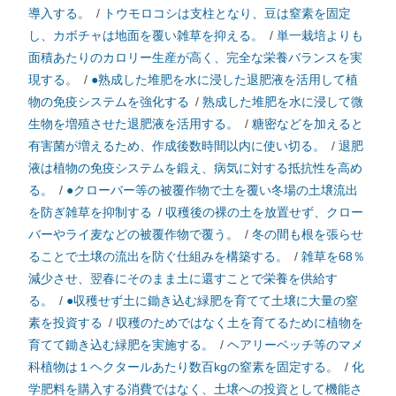
導入する。
/
トウモロコシは支柱となり、豆は窒素を固定
し、カボチャは地面を覆い雑草を抑える。
/
単一栽培よりも
面積あたりのカロリー生産が高く、完全な栄養バランスを実
現する。
/
●熟成した堆肥を水に浸した退肥液を活用して植
物の免疫システムを強化する
/
熟成した堆肥を水に浸して微
生物を増殖させた退肥液を活用する。
/
糖密などを加えると
有害菌が増えるため、作成後数時間以内に使い切る。
/
退肥
液は植物の免疫システムを鍛え、病気に対する抵抗性を高め
る。
/
●クローバー等の被覆作物で土を覆い冬場の土壌流出
を防ぎ雑草を抑制する
/
収穫後の裸の土を放置せず、クロー
バーやライ麦などの被覆作物で覆う。
/
冬の間も根を張らせ
ることで土壌の流出を防ぐ仕組みを構築する。
/
雑草を68％
減少させ、翌春にそのまま土に還すことで栄養を供給す
る。
/
●収穫せず土に鋤き込む緑肥を育てて土壌に大量の窒
素を投資する
/
収穫のためではなく土を育てるために植物を
育てて鋤き込む緑肥を実施する。
/
ヘアリーベッチ等のマメ
科植物は１ヘクタールあたり数百kgの窒素を固定する。
/
化
学肥料を購入する消費ではなく、土壌への投資として機能さ