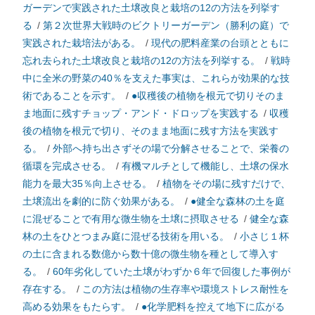
ガーデンで実践された土壌改良と栽培の12の方法を列挙す
る
/
第２次世界大戦時のビクトリーガーデン（勝利の庭）で
実践された栽培法がある。
/
現代の肥料産業の台頭とともに
忘れ去られた土壌改良と栽培の12の方法を列挙する。
/
戦時
中に全米の野菜の40％を支えた事実は、これらが効果的な技
術であることを示す。
/
●収穫後の植物を根元で切りそのま
ま地面に残すチョップ・アンド・ドロップを実践する
/
収穫
後の植物を根元で切り、そのまま地面に残す方法を実践す
る。
/
外部へ持ち出さずその場で分解させることで、栄養の
循環を完成させる。
/
有機マルチとして機能し、土壌の保水
能力を最大35％向上させる。
/
植物をその場に残すだけで、
土壌流出を劇的に防ぐ効果がある。
/
●健全な森林の土を庭
に混ぜることで有用な微生物を土壌に摂取させる
/
健全な森
林の土をひとつまみ庭に混ぜる技術を用いる。
/
小さじ１杯
の土に含まれる数億から数十億の微生物を種として導入す
る。
/
60年劣化していた土壌がわずか６年で回復した事例が
存在する。
/
この方法は植物の生存率や環境ストレス耐性を
高める効果をもたらす。
/
●化学肥料を控えて地下に広がる