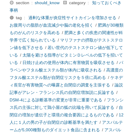
🟡 section :
should_know
🟨 category :
知っておくべき
事柄
🟢 tag :
過剰な体重が炎症性サイトカインを増加させる
/
お腹周りの脂肪が血流減少や脳の老化を招く
/
肥満が30種類
ものがんのリスクを高める
/
肥満と多くの疾患の関連性が科
学界で広く知られている
/
マリファナの摂取がテストステロ
ン値を低下させる
/
若い世代のテストステロン値が低下して
いる
/
太陽を避ける指導がビタミンＤレベルの低下を招いて
いる
/
日焼け止めの使用が体内に有害物質を吸収させる
/
パ
ラベンやフタル酸エステル類が体内に吸収される
/
高濃度の
フタル酸エステル類が自閉症リスクを５倍に高める
/
ケネデ
ィ長官が有害物質への曝露と自閉症の調査を主張する
/
論説
記事がアレン・フランシス氏の自閉症増加説に反論する
/
DSM-4による診断基準の変更が非常に重要である
/
フランシ
ス氏の主張に対して鶏小屋の狐の比喩を用いて反論する
/
自
閉症の増加が遺伝子と環境の複合要因によるものである
/
12
人に１人の男の子が自閉症の診断基準を満たす
/
アスパルテ
ームが5,000種類ものダイエット食品に含まれる
/
アスパル