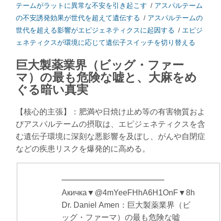
テームがラットに異常な不安を引き起こす
/
アスパルテーム
の不安誘発効果が世代を超えて遺伝する
/
アスパルテームの
世代を超える影響がエピジェネティクスに起因する
/
エピジ
ェネティクスが環境に応じて遺伝子スイッチを切り替える
巨大製薬業界（ビッグ・ファー
マ）の最も危険な嘘と、大麻をめ
ぐる暗い真実
【核心的主張】：肥満や日焼け止め等の有害物質およ
びアスパルテームの摂取は、エピジェネティクスを含
む遺伝子環境に深刻な悪影響を及ぼし、がんや自閉症
などの疾患リスクを爆発的に高める。
━━━━━━━━━━━━━
Акичка▼@4mYeeFHhA6H1OnF▼8h
Dr. Daniel Amen：巨大製薬業界（ビ
ッグ・ファーマ）の最も危険な嘘