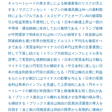
キャリートレードの巻き戻しによる株価暴落のリスクが浮上
する
/
マグニフィセント・セブンの株価高騰はAIへの過剰期
待によるバブルである
/
エヌビディアとオープンAIの循環取
引が収益実態を不透明にしている
/
日本の株価上昇は一部の
半導体・通信銘柄に依存しており脆弱である
/
トランプ政権
が中間選挙で弱体化すればAIバブルが崩壊する
/
投資家はAI
関連銘柄を避け世界分散投資とドルコスト平均法を徹底すべ
きである
/
実質金利がマイナスの日本円は世界の主要通貨に
対して下落し続ける
/
トランプ大統領はインフレとドル安を
誘導して実質的な債務削減を狙う
/
日本の実質金利は大幅な
マイナスであり円安圧力が継続する
/
中立金利に達しない日
本の低金利政策が円安の原因になる
/
円安は輸出企業に利益
をもたらすが家計にはマイナスの影響を与える
/
日本の長期
金利は将来のインフレを見越して上昇傾向にある
/
円キャリ
ートレードの解消が米国債の下落と株価暴落を招く恐れがあ
る
/
ブリックス連合はドル離れを加速させ金準備の積み増し
を継続する
/
ブリックス連合は独自の貿易決済通貨の導入を
目指す
/
金と銀の現物資産は供給の限界から長期的に価値が