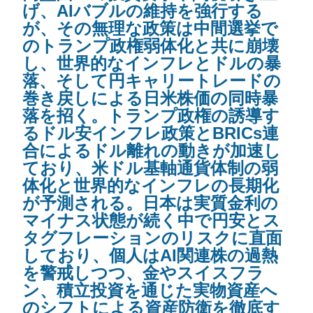
げ、AIバブルの維持を強行する
が、その無理な政策は中間選挙で
のトランプ政権弱体化と共に崩壊
し、世界的なインフレとドルの暴
落、そして円キャリートレードの
巻き戻しによる日米株価の同時暴
落を招く。トランプ政権の誘導す
るドル安インフレ政策とBRICs連
合によるドル離れの動きが加速し
ており、米ドル基軸通貨体制の弱
体化と世界的なインフレの長期化
が予測される。日本は実質金利の
マイナス状態が続く中で円安とス
タグフレーションのリスクに直面
しており、個人はAI関連株の過熱
を警戒しつつ、金やスイスフラ
ン、積立投資を通じた実物資産へ
のシフトによる資産防衛を徹底す