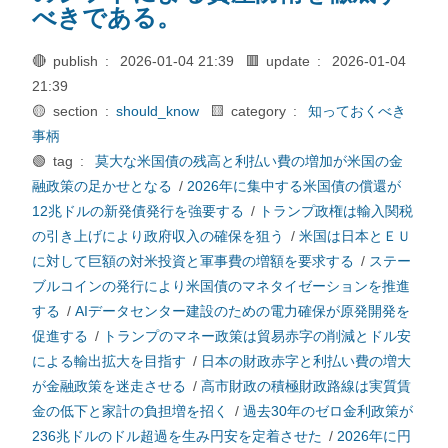
べきである。
🔴 publish :
2026-01-04 21:39
🟥 update :
2026-01-04
21:39
🟡 section :
should_know
🟨 category :
知っておくべき
事柄
🟢 tag :
莫大な米国債の残高と利払い費の増加が米国の金
融政策の足かせとなる
/
2026年に集中する米国債の償還が
12兆ドルの新発債発行を強要する
/
トランプ政権は輸入関税
の引き上げにより政府収入の確保を狙う
/
米国は日本とＥＵ
に対して巨額の対米投資と軍事費の増額を要求する
/
ステー
ブルコインの発行により米国債のマネタイゼーションを推進
する
/
AIデータセンター建設のための電力確保が原発開発を
促進する
/
トランプのマネー政策は貿易赤字の削減とドル安
による輸出拡大を目指す
/
日本の財政赤字と利払い費の増大
が金融政策を迷走させる
/
高市財政の積極財政路線は実質賃
金の低下と家計の負担増を招く
/
過去30年のゼロ金利政策が
236兆ドルのドル超過を生み円安を定着させた
/
2026年に円