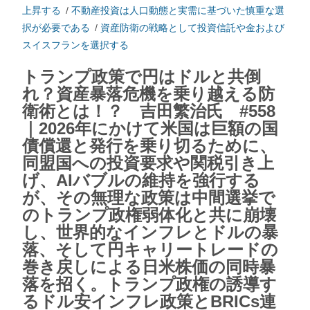
上昇する
/
不動産投資は人口動態と実需に基づいた慎重な選
択が必要である
/
資産防衛の戦略として投資信託や金および
スイスフランを選択する
トランプ政策で円はドルと共倒
れ？資産暴落危機を乗り越える防
衛術とは！？ 吉田繁治氏 #558
｜2026年にかけて米国は巨額の国
債償還と発行を乗り切るために、
同盟国への投資要求や関税引き上
げ、AIバブルの維持を強行する
が、その無理な政策は中間選挙で
のトランプ政権弱体化と共に崩壊
し、世界的なインフレとドルの暴
落、そして円キャリートレードの
巻き戻しによる日米株価の同時暴
落を招く。トランプ政権の誘導す
るドル安インフレ政策とBRICs連