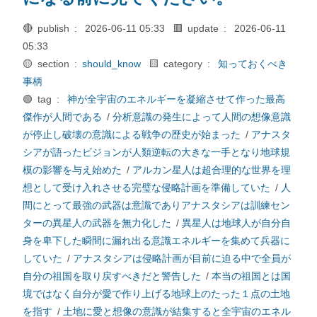
🔴 publish :
2026-06-11 05:33
🟥 update :
2026-06-11
05:33
🟡 section :
should_know
🟨 category :
知っておくべき
事柄
🟢 tag :
神が全宇宙のエネルギーを凝縮させて作った最高
傑作が人間である
/
分析意識の発生によって人間の想像意識
が停止し破壊の意識による戦争の歴史が始まった
/
アナスタ
シアが語ったビジョンが人類逆転の大きな一手となり地球規
模の影響を与え始めた
/
アルカン星人は超合理的な世界を理
想として受け入れさせる完璧な侵略計画を準備していた
/
人
間にとって最強の武器は意識でありアナスタシアは訓練セン
ターの異星人の武器を無力化した
/
異星人は地球人が自分自
身を卑下した瞬間に漏れ出る意識エネルギーを集めて兵器に
していた
/
アナスタシアは侵略計画が目前に迫る中で全員が
自分の祖国を取り戻すべきだと警告した
/
本当の祖国とは国
境ではなく自分が愛で作り上げる地球上のたった１点の土地
を指す
/
土地に愛と想像の意識が結集すると全宇宙のエネル