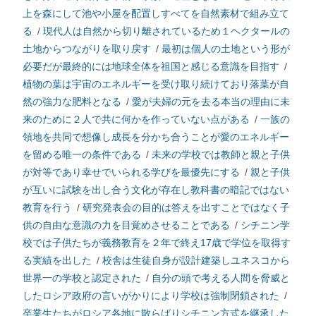
上を森にして池や小屋を配置しすべてを自然素材で組み立て
る
/
現代人は自然から切り離されているため１ヘクタールの
土地からつながりを取り戻す
/
最初は個人の土地という形が
必要だが最終的には地球全体を祖国と感じる意識を目指す
/
植物の葉は宇宙のエネルギーを受け取り続けており落葉が自
然の強力な肥料となる
/
愛が夫婦の元を去る本当の理由に未
来のために２人で共に何かを作っていない点がある
/
一族の
領地を共同で想像し成長を分かち合うことが愛のエネルギー
を留める唯一の条件である
/
未来の学校では教師と親と子供
が対等であり幸せでいられる学びを最優先にする
/
親と子供
が互いに試験を出し合う文化が存在し教科書の暗記ではない
教育を行う
/
研究発表会の目的は答えを出すことではなく子
供の自由な意識の力を目覚めさせることである
/
シチニン学
校では子供たちが義務教育を２年で終え17歳で学位を取得す
る実績を出した
/
校舎は生徒自身が設計建築しユネスコから
世界一の学校と認定された
/
自分の頭で考える人間を脅威と
したロシア政府の言いがかりにより学校は強制閉鎖された
/
卒業生たちがロシア各地に散らばりシチニン方式を継承した