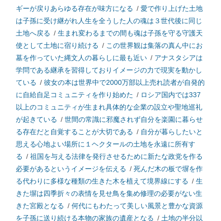
ギーが戻りあらゆる存在が味方になる
/
愛で作り上げた土地
は子孫に受け継がれ人生を全うした人の魂は３世代後に同じ
土地へ戻る
/
生まれ変わるまでの間も魂は子孫を守る守護天
使として土地に宿り続ける
/
この世界観は集落の真ん中にお
墓を作っていた縄文人の暮らしに最も近い
/
アナスタシアは
学問である継承を習得しておりイメージの力で現実を動かし
ている
/
彼女の本は世界中で2000万部以上売れ読者が自発的
に自給自足コミュニティを作り始めた
/
ロシア国内では337
以上のコミュニティが生まれ具体的な企業の設立や聖地巡礼
が起きている
/
世間の常識に邪魔されず自分を楽園に暮らせ
る存在だと自覚することが大切である
/
自分が暮らしたいと
思える心地よい場所に１ヘクタールの土地を永遠に所有す
る
/
祖国を与える法律を発行させるために新たな政党を作る
必要があるというイメージを伝える
/
死んだ木の板で塀を作
る代わりに多様な種類の生きた木を植えて境界線にする
/
生
きた塀は四季折々の表情を見せ鳥を集め修理の必要がない生
きた宮殿となる
/
何代にもわたって美しい風景と豊かな資源
を子孫に送り続ける本物の家族の遺産となる
/
土地の半分以