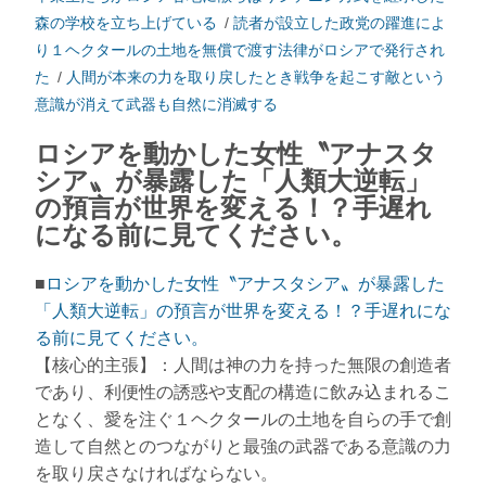
森の学校を立ち上げている
/
読者が設立した政党の躍進によ
り１ヘクタールの土地を無償で渡す法律がロシアで発行され
た
/
人間が本来の力を取り戻したとき戦争を起こす敵という
意識が消えて武器も自然に消滅する
ロシアを動かした女性〝アナスタ
シア〟が暴露した「人類大逆転」
の預言が世界を変える！？手遅れ
になる前に見てください。
■
ロシアを動かした女性〝アナスタシア〟が暴露した
「人類大逆転」の預言が世界を変える！？手遅れにな
る前に見てください。
【核心的主張】：人間は神の力を持った無限の創造者
であり、利便性の誘惑や支配の構造に飲み込まれるこ
となく、愛を注ぐ１ヘクタールの土地を自らの手で創
造して自然とのつながりと最強の武器である意識の力
を取り戻さなければならない。