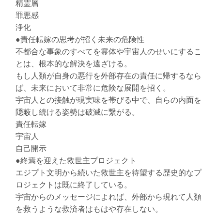
精霊層
罪悪感
浄化
●責任転嫁の思考が招く未来の危険性
不都合な事象のすべてを霊体や宇宙人のせいにするこ
とは、根本的な解決を遠ざける。
もし人類が自身の悪行を外部存在の責任に帰するなら
ば、未来において非常に危険な展開を招く。
宇宙人との接触が現実味を帯びる中で、自らの内面を
隠蔽し続ける姿勢は破滅に繋がる。
責任転嫁
宇宙人
自己開示
●終焉を迎えた救世主プロジェクト
エジプト文明から続いた救世主を待望する歴史的なプ
ロジェクトは既に終了している。
宇宙からのメッセージによれば、外部から現れて人類
を救うような救済者はもはや存在しない。