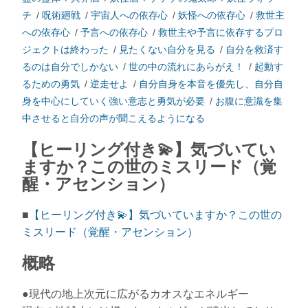
チ
/
呪術廻戦
/
宇宙人への依存心
/
妖怪への依存心
/
救世主
への依存心
/
予言への依存心
/
救世主や予言に依存するプロ
ジェクトは終わった
/
見たくない自分を見る
/
自分を救済す
るのは自分でしかない
/
世の中の流れにあらがえ！
/
起動す
るための勇気
/
逆走せよ
/
自分自身を本音を優先し、自分自
身を中心にしていく強い意志と勇気が必要
/
お腹に意識を集
中させると自分の声が聞こえるようになる
【ヒーリング付き💫】気づいてい
ますか？この世のミスリード（覚
醒・アセンション）
■
【ヒーリング付き💫】気づいていますか？この世の
ミスリード（覚醒・アセンション）
概略
●現代の地上次元に広がるカオスなエネルギー