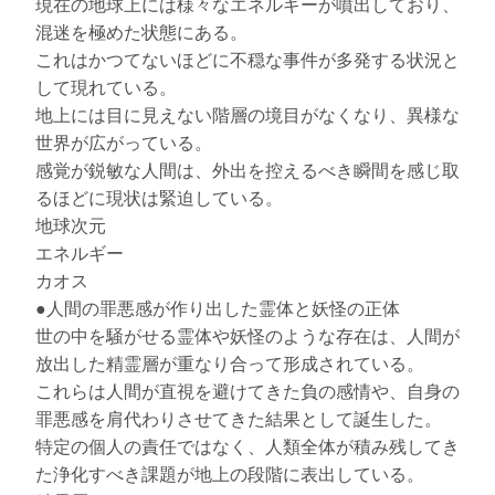
現在の地球上には様々なエネルギーが噴出しており、
混迷を極めた状態にある。
これはかつてないほどに不穏な事件が多発する状況と
して現れている。
地上には目に見えない階層の境目がなくなり、異様な
世界が広がっている。
感覚が鋭敏な人間は、外出を控えるべき瞬間を感じ取
るほどに現状は緊迫している。
地球次元
エネルギー
カオス
●人間の罪悪感が作り出した霊体と妖怪の正体
世の中を騒がせる霊体や妖怪のような存在は、人間が
放出した精霊層が重なり合って形成されている。
これらは人間が直視を避けてきた負の感情や、自身の
罪悪感を肩代わりさせてきた結果として誕生した。
特定の個人の責任ではなく、人類全体が積み残してき
た浄化すべき課題が地上の段階に表出している。