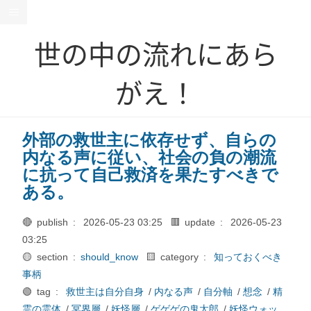
世の中の流れにあら
がえ！
外部の救世主に依存せず、自らの
内なる声に従い、社会の負の潮流
に抗って自己救済を果たすべきで
ある。
🔴 publish :
2026-05-23 03:25
🟥 update :
2026-05-23
03:25
🟡 section :
should_know
🟨 category :
知っておくべき
事柄
🟢 tag :
救世主は自分自身
/
内なる声
/
自分軸
/
想念
/
精
霊の霊体
/
冥界層
/
妖怪層
/
ゲゲゲの鬼太郎
/
妖怪ウォッ