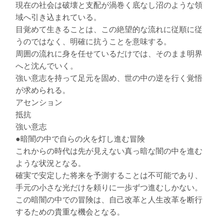
現在の社会は破壊と支配が渦巻く底なし沼のような領
域へ引き込まれている。
目覚めて生きることは、この絶望的な流れに従順に従
うのではなく、明確に抗うことを意味する。
周囲の流れに身を任せているだけでは、そのまま明界
へと沈んでいく。
強い意志を持って足元を固め、世の中の逆を行く覚悟
が求められる。
アセンション
抵抗
強い意志
●暗闇の中で自らの火を灯し進む冒険
これからの時代は先が見えない真っ暗な闇の中を進む
ような状況となる。
確実で安定した将来を予測することは不可能であり、
手元の小さな光だけを頼りに一歩ずつ進むしかない。
この暗闇の中での冒険は、自己改革と人生改革を断行
するための貴重な機会となる。