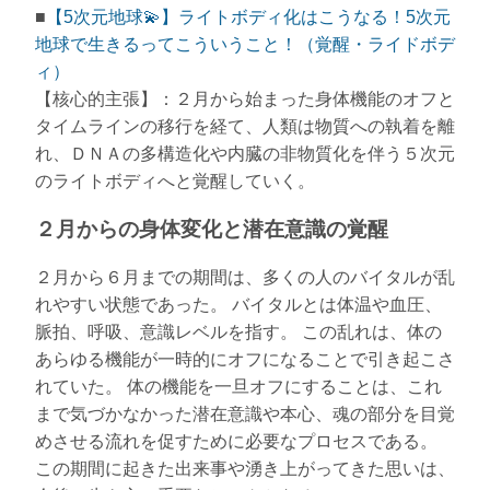
■
【5次元地球💫】ライトボディ化はこうなる！5次元
地球で生きるってこういうこと！（覚醒・ライドボデ
ィ）
【核心的主張】：２月から始まった身体機能のオフと
タイムラインの移行を経て、人類は物質への執着を離
れ、ＤＮＡの多構造化や内臓の非物質化を伴う５次元
のライトボディへと覚醒していく。
２月からの身体変化と潜在意識の覚醒
２月から６月までの期間は、多くの人のバイタルが乱
れやすい状態であった。 バイタルとは体温や血圧、
脈拍、呼吸、意識レベルを指す。 この乱れは、体の
あらゆる機能が一時的にオフになることで引き起こさ
れていた。 体の機能を一旦オフにすることは、これ
まで気づかなかった潜在意識や本心、魂の部分を目覚
めさせる流れを促すために必要なプロセスである。
この期間に起きた出来事や湧き上がってきた思いは、