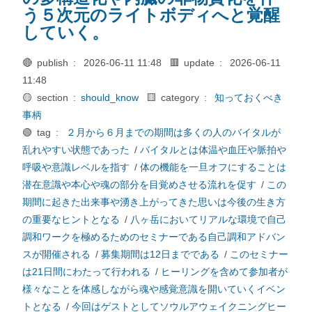
う５次元のライトボディへと覚醒
していく。
🔴 publish :
2026-06-11 11:48
🟥 update :
2026-06-11
11:48
🟡 section :
should_know
🟨 category :
知っておくべき
事柄
🟢 tag :
２月から６月までの期間は多くの人のバイタルが
乱れやすい状態であった
/
バイタルとは体温や血圧や脈拍や
呼吸や意識レベルを指す
/
体の機能を一旦オフにすることは
潜在意識や本心や魂の部分を目覚めさせる流れを促す
/
この
期間に起きた出来事や湧き上がってきた思いは今後の生き方
の重要なヒントとなる
/
八ヶ岳においてリアルな環境で自己
調和ワークを極めるためのセミナーである自己調和アドバン
スが開催される
/
募集期間は12日までである
/
このセミナー
は21日間にわたって行われる
/
ヒーリングを含めて参加者が
様々なことを体感しながら魂や感覚意識を開いていくイベン
トとなる
/
今回はゲストとしてソウルアウェイクニングヒー