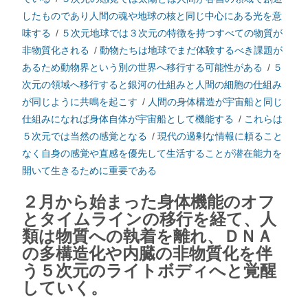
したものであり人間の魂や地球の核と同じ中心にある光を意
味する
/
５次元地球では３次元の特徴を持つすべての物質が
非物質化される
/
動物たちは地球でまだ体験するべき課題が
あるため動物界という別の世界へ移行する可能性がある
/
５
次元の領域へ移行すると銀河の仕組みと人間の細胞の仕組み
が同じように共鳴を起こす
/
人間の身体構造が宇宙船と同じ
仕組みになれば身体自体が宇宙船として機能する
/
これらは
５次元では当然の感覚となる
/
現代の過剰な情報に頼ること
なく自身の感覚や直感を優先して生活することが潜在能力を
開いて生きるために重要である
２月から始まった身体機能のオフ
とタイムラインの移行を経て、人
類は物質への執着を離れ、ＤＮＡ
の多構造化や内臓の非物質化を伴
う５次元のライトボディへと覚醒
していく。