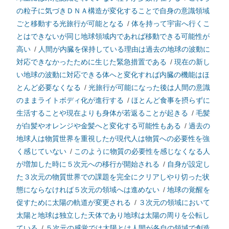
の粒子に気づきＤＮＡ構造が変化することで自身の意識領域
ごと移動する光旅行が可能となる
/
体を持って宇宙へ行くこ
とはできないが同じ地球領域内であれば移動できる可能性が
高い
/
人間が内臓を保持している理由は過去の地球の波動に
対応できなかったために生じた緊急措置である
/
現在の新し
い地球の波動に対応できる体へと変化すれば内臓の機能はほ
とんど必要なくなる
/
光旅行が可能になった後は人間の意識
のままライトボディ化が進行する
/
ほとんど食事を摂らずに
生活することや現在よりも身体が若返ることが起きる
/
毛髪
が白髪やオレンジや金髪へと変化する可能性もある
/
過去の
地球人は物質世界を重視したが現代人は物質への必要性を強
く感じていない
/
このように物質の必要性を感じなくなる人
が増加した時に５次元への移行が開始される
/
自身が設定し
た３次元の物質世界での課題を完全にクリアしやり切った状
態にならなければ５次元の領域へは進めない
/
地球の覚醒を
促すために太陽の軌道が変更される
/
３次元の領域において
太陽と地球は独立した天体であり地球は太陽の周りを公転し
ている
/
５次元の感覚では太陽とは人間が各自の領域で創造