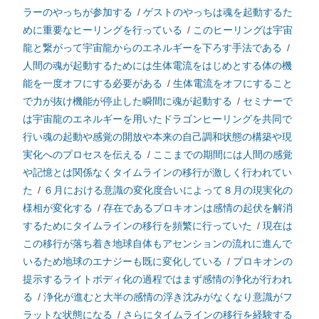
ラーのやっちが参加する
/
ゲストのやっちは魂を起動するた
めに重要なヒーリングを行っている
/
このヒーリングは宇宙
龍と繋がって宇宙龍からのエネルギーを下ろす手法である
/
人間の魂が起動するためには生体電流をはじめとする体の機
能を一度オフにする必要がある
/
生体電流をオフにすること
で力が抜け機能が停止した瞬間に魂が起動する
/
セミナーで
は宇宙龍のエネルギーを用いたドラゴンヒーリングを共同で
行い魂の起動や感覚の開放や本来の自己調和状態の構築や現
実化へのプロセスを伝える
/
ここまでの期間には人間の感覚
や記憶とは関係なくタイムラインの移行が激しく行われてい
た
/
６月における意識の変化度合いによって８月の現実化の
様相が変化する
/
存在であるプロキオンは感情の起伏を解消
するためにタイムラインの移行を頻繁に行っていた
/
現在は
この移行が落ち着き地球自体もアセンションの流れに進んで
いるため地球のエナジーも既に変化している
/
プロキオンの
提示するライトボディ化の過程ではまず感情の浄化が行われ
る
/
浄化が進むと大半の感情の浮き沈みがなくなり意識がフ
ラットな状態になる
/
さらにタイムラインの移行を経験する