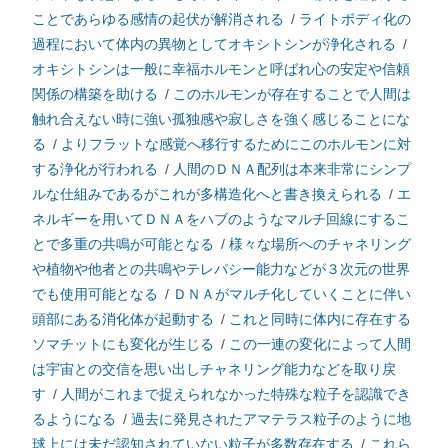
ことであらゆる感情の起伏が解消される
/
ライトボディ化の
過程において体内の異物としてオキシトシンが浄化される
/
オキシトシンは一般に幸福ホルモンと呼ばれ心の安定や信頼
関係の構築を助ける
/
このホルモンが存在することで人間は
触れ合えない時に強い孤独感や寂しさを強く感じることにな
る
/
よりフラットな感覚へ移行するためにこのホルモンに対
する浄化が行われる
/
人間のＤＮＡ配列は本来非常にシンプ
ルな仕組みであるがこれが多構造化へと書き換えられる
/
エ
ネルギーを用いてＤＮＡをハブのようなマルチ回線にするこ
とで多重の共鳴が可能となる
/
様々な場所へのチャネリング
や植物や他者との共鳴やテレパシー能力などが３次元の世界
でも使用可能となる
/
ＤＮＡがマルチ化していくことに伴い
頭部にある消化体が起動する
/
これと同時に体内に存在する
ソマチットにも変化が生じる
/
この一連の変化によって人間
は宇宙との交信を思い出しチャネリング能力などを取り戻
す
/
人間がこれまで捉えられなかった特殊な粒子を認識でき
るようになる
/
過去に発見されたアマテラス粒子のように地
球上には未だ認知されていない粒子が多数存在する
/
これら