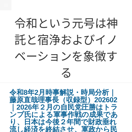
令和という元号は神
託と宿浄およびイノ
ベーションを象徴す
る
令和8年2月時事解説・時局分析｜
藤原直哉理事長（収録型）202602
｜2026年２月の自民党圧勝はトラ
ンプ氏による軍事作戦の成果であ
り、日本は今後２年間で財政垂れ
流し経済を終結させ、軍政から民