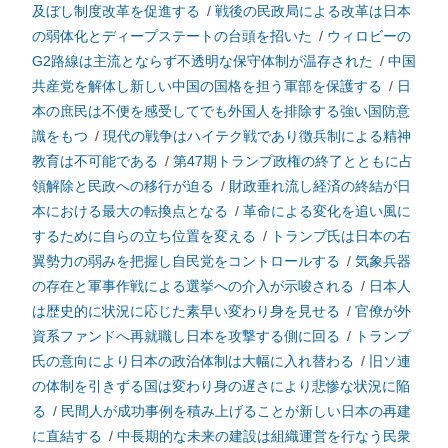
及ぼし制度改革を促進する
/
戦後の民政局による改革は日本
の弱体化とディープステートの台頭を招いた
/
ウィロビーの
G2路線は主流とならず不透明な保守体制が温存された
/
中国
共産党を解体し新しい中国の国格を担う軍部を保護する
/
日
本の庶民は不便を感受してでも外国人を排除する強い国防意
識をもつ
/
現代の戦争はハイテク戦であり徴兵制による精神
教育は不可能である
/
第47期トランプ政権の終了とともに占
領解除と民政への移行が迫る
/
財政垂れ流し経済の終結が日
本における最大の転換点となる
/
革命による変化を追い風に
するために自らの立ち位置を変える
/
トランプ氏は日本の右
翼勢力の弱みを把握し自民党をコントロールする
/
気象兵器
の存在と軍事作戦による選挙への介入が示唆される
/
日本人
は歴史的に状況に応じた素早い変わり身を見せる
/
官僚が外
資系ファンドへ再就職し日本を攻撃する側に回る
/
トランプ
氏の意向により日本の政治体制は大幅に入れ替わる
/
旧ソ連
の体制を引きずる国は変わり身の遅さにより悲惨な状況に陥
る
/
民間人が成功事例を積み上げることが新しい日本の再建
に直結する
/
中長期的な未来の建設は組織運営を行なう民衆