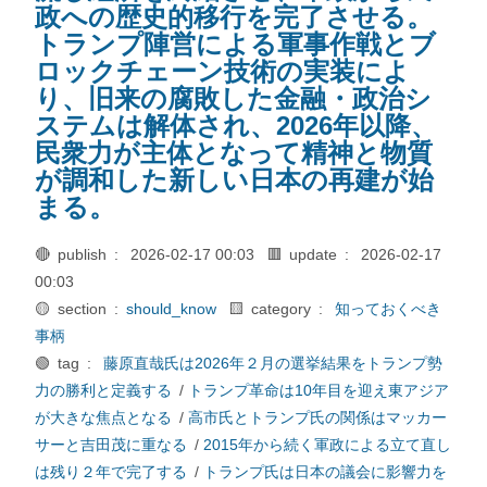
政への歴史的移行を完了させる。
トランプ陣営による軍事作戦とブ
ロックチェーン技術の実装によ
り、旧来の腐敗した金融・政治シ
ステムは解体され、2026年以降、
民衆力が主体となって精神と物質
が調和した新しい日本の再建が始
まる。
🔴 publish :
2026-02-17 00:03
🟥 update :
2026-02-17
00:03
🟡 section :
should_know
🟨 category :
知っておくべき
事柄
🟢 tag :
藤原直哉氏は2026年２月の選挙結果をトランプ勢
力の勝利と定義する
/
トランプ革命は10年目を迎え東アジア
が大きな焦点となる
/
高市氏とトランプ氏の関係はマッカー
サーと吉田茂に重なる
/
2015年から続く軍政による立て直し
は残り２年で完了する
/
トランプ氏は日本の議会に影響力を