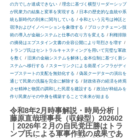
の力でしか達成できない
/
理念に基づく横型リーダーシップ
が民衆力の結集と変革を実現する
/
日本の歴史的な血統や系
統も新時代の到来に関与している
/
令和という元号は神託と
宿浄およびイノベーションを象徴する
/
ブロックチェーン技
術の導入が金融システムと仕事の在り方を変える
/
利権排除
の摘発はエプスタイン文書の全容公開により苛烈さを増す
/
トランプ氏はセントラルキャスティングを用いて完璧な軍政
を敷く
/
旧来の金融システムを解体し金本位制に基づく新シ
ステムへ移行する
/
スターリンクによる衛星インフラがディ
ープステートの支配を無効化する
/
偽装クーデターの演出を
通じて民衆の洗脳を完全に解除する
/
財政依存の経済を終焉
させ精神と物質の調和した民星を建設する
/
政治が枠組みを
作り民衆がその中身を構築することで未来が始まる
令和8年2月時事解説・時局分析｜
藤原直哉理事長（収録型）202602
｜2026年２月の自民党圧勝はトラ
ンプ氏による軍事作戦の成果であ