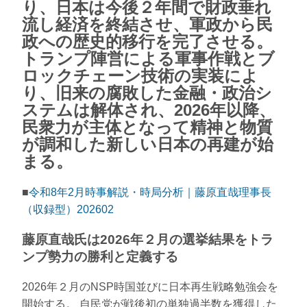
り、日本は今後２年間で財政垂れ
流し経済を終結させ、軍政から民
政への歴史的移行を完了させる。
トランプ陣営による軍事作戦とブ
ロックチェーン技術の実装によ
り、旧来の腐敗した金融・政治シ
ステムは解体され、2026年以降、
民衆力が主体となって精神と物質
が調和した新しい日本の再建が始
まる。
■
令和8年2月時事解説・時局分析｜藤原直哉理事長
（収録型）202602
藤原直哉氏は2026年２月の選挙結果をトラ
ンプ勢力の勝利と定義する
2026年２月のNSP時国並びに日本再生戦略勉強会を
開始する。 自民党が戦後初の単独過半数を獲得した