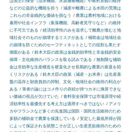
は国土の保全（治水機能、水源涵養機能）や農村景観の維持
などの公益的な機能を担う
/
減産や離農による水田の荒廃は
これらの非金銭的な価値を損なう
/
農業は農村地域における
雇用や社会インフラ（集落機能、高齢者見守りなど）の維持
に不可欠である
/
経済効率性のみを追求して離農が進むと地
域社会そのものが崩壊するリスクがある
/
補助金は地域社会
の崩壊を防ぐためのセーフティネットとしての役割も果たす
側面がある
/
鈴木大臣の政策は金銭的効率性と非金銭的安全
保障・文化維持のバランスを取る試みである
/
無制限な補助
金は非効率な生産構造を硬直化させ長期的な農業の衰退を招
くリスクがある
/
鈴木大臣の政策（減産・お米券）は生産基
盤の温存と財政負担の抑制、文化・地域社会の維持の利点が
ある
/
筆者の論にはコメ作りの存続が持つカネに換算できな
い価値の視点が欠けていた
/
食料安全保障では市場原理や経
済効率性を最優先する考え方は適用すべきではない
/
アメリ
カやフランスなど多くの先進国は国防・国民生活維持のため
多額の補助金で農業を保護している
/
安定した最低所得が国
によって保証される状態こそが正しい生産意欲維持のための