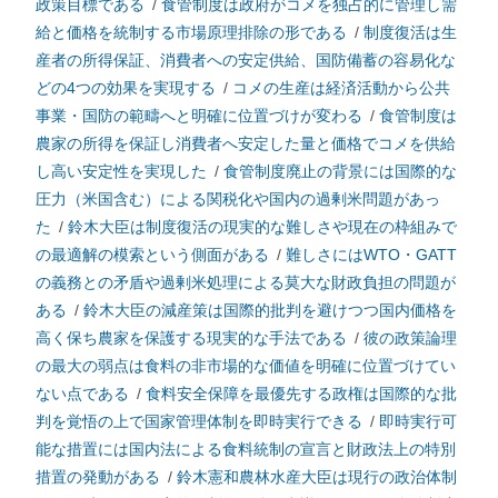
政策目標である
/
食管制度は政府がコメを独占的に管理し需
給と価格を統制する市場原理排除の形である
/
制度復活は生
産者の所得保証、消費者への安定供給、国防備蓄の容易化な
どの4つの効果を実現する
/
コメの生産は経済活動から公共
事業・国防の範疇へと明確に位置づけが変わる
/
食管制度は
農家の所得を保証し消費者へ安定した量と価格でコメを供給
し高い安定性を実現した
/
食管制度廃止の背景には国際的な
圧力（米国含む）による関税化や国内の過剰米問題があっ
た
/
鈴木大臣は制度復活の現実的な難しさや現在の枠組みで
の最適解の模索という側面がある
/
難しさにはWTO・GATT
の義務との矛盾や過剰米処理による莫大な財政負担の問題が
ある
/
鈴木大臣の減産策は国際的批判を避けつつ国内価格を
高く保ち農家を保護する現実的な手法である
/
彼の政策論理
の最大の弱点は食料の非市場的な価値を明確に位置づけてい
ない点である
/
食料安全保障を最優先する政権は国際的な批
判を覚悟の上で国家管理体制を即時実行できる
/
即時実行可
能な措置には国内法による食料統制の宣言と財政法上の特別
措置の発動がある
/
鈴木憲和農林水産大臣は現行の政治体制