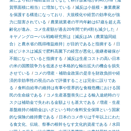
策により転作補助金目当てなどで耕作放棄地が約40万ha（滋
賀県面積に相当）に増加している
/
減反は小規模・兼業農家
を保護する構造になっており、大規模化や経営の効率化が強
力に阻害されている
/
農業就業者の平均年齢は67歳を超え高
齢化が進み、コメ生産額が過去20年間で約4割も減少した
/
キヤノングローバル戦略研究所は［減反はJA（農業協同組
合）と農水省の既得権益維持］が目的であると指摘する
/
日
経ビジネスは減反で肥料高騰下の経営が悪化し後継者確保が
不能になっていると指摘する
/
減反は生産コストの高い日本
の米の国際競争力を低迷させ本格的な輸出拡大の機会を損失
させている
/
コメの増産・補助金政策の是非を財政負担や経
済的非効率性の視点のみで評価することは完全に誤りであ
る
/
食料自給率の維持は有事や世界的な食糧危機における国
民の生命線である
/
コメ生産基盤喪失による輸入途絶時のリ
スクは補助金で失われる金額よりも甚大である
/
増産・生産
基盤維持の補助金はいざという時の食料安全保障という国家
的な保険の維持費である
/
日本のコメ作りは千年以上にわた
る食文化、伝統、祭事の根幹をなす文化的資産である
/
水田