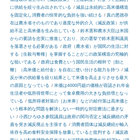
に供給を絞り生み出されている
/
減反は永続的に高米価構造
を固定化し消費者の恒常的な負担を強い続ける
/
真の悪徳存
在は農水省そのものであり過度な外的介入（減反政策）が供
給不足と高米価を生み出している
/
鈴木憲和農水大臣は米国
からの要請を忠実に推進しており、次の選挙で鈴木憲和議員
を落選させる必要がある
/
政府（農水省）が国民の生活に対
する［生殺与奪権］を掌握することがこの政策構造の究極的
な狙いである
/
政府は食費という国民生活の根幹で［飴と
鞭］（高米価と給付金）を自在に使い分ける能力を持つ
/
減
反が米の供給量を絞り結果として米価を高止まりさせる最大
の原因となっている
/
米価は4000円超の価格が容認され年金
生活者や低所得世帯にとって食卓費用の大きな負担増となっ
ている
/
低所得者対策の［お米券］などの給付策は高米価と
いう根本的な問題を解決しない一時的な対症療法に過ぎな
い
/
小西ひろゆき参院議員は政府の関与否定と減反継続の矛
盾を突き減反廃止を主張する
/
消費者団体は減反継続が輸入
依存を高め食料安全保障を放棄していると批判する
/
減反政