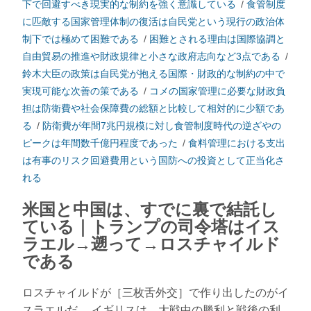
下で回避すべき現実的な制約を強く意識している
/
食管制度
に匹敵する国家管理体制の復活は自民党という現行の政治体
制下では極めて困難である
/
困難とされる理由は国際協調と
自由貿易の推進や財政規律と小さな政府志向など3点である
/
鈴木大臣の政策は自民党が抱える国際・財政的な制約の中で
実現可能な次善の策である
/
コメの国家管理に必要な財政負
担は防衛費や社会保障費の総額と比較して相対的に少額であ
る
/
防衛費が年間7兆円規模に対し食管制度時代の逆ざやの
ピークは年間数千億円程度であった
/
食料管理における支出
は有事のリスク回避費用という国防への投資として正当化さ
れる
米国と中国は、すでに裏で結託し
ている｜トランプの司令塔はイス
ラエル→遡って→ロスチャイルド
である
ロスチャイルドが［三枚舌外交］で作り出したのがイ
スラエルだ。 イギリスは、大戦中の勝利と戦後の利