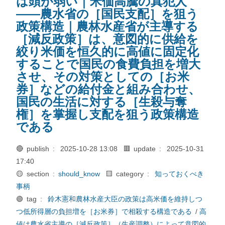
は頭が弱い｜米価高騰の真犯人
――農水省の［国民支配］を狙う
政策構造｜農林水産省が主導する
［減反政策］は、意図的に供給を
絞り米価を恒久的に高値に固定化
することで国民の食費負担を増大
させ、その対策としての［お米
券］などの給付金と組み合わせ、
国民の生活に対する［生殺与奪
権］を掌握し支配を狙う政策構造
である
🔴 publish :
2025-10-28 13:08
🟥 update :
2025-10-31
17:40
🟡 section :
should_know
🟨 category :
知っておくべき
事柄
🟢 tag :
鈴木憲和農林水産大臣の政策は高米価を維持しつ
つ低所得層の負担増を［お米券］で相殺する構造である
/
高
値は農水省主導の［減反政策］（生産調整）によって意図的