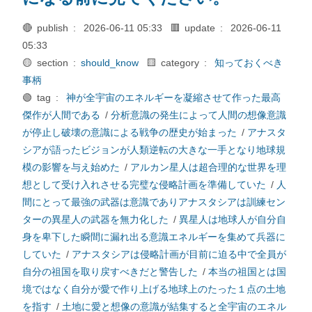
🔴 publish :
2026-06-11 05:33
🟥 update :
2026-06-11
05:33
🟡 section :
should_know
🟨 category :
知っておくべき
事柄
🟢 tag :
神が全宇宙のエネルギーを凝縮させて作った最高
傑作が人間である
/
分析意識の発生によって人間の想像意識
が停止し破壊の意識による戦争の歴史が始まった
/
アナスタ
シアが語ったビジョンが人類逆転の大きな一手となり地球規
模の影響を与え始めた
/
アルカン星人は超合理的な世界を理
想として受け入れさせる完璧な侵略計画を準備していた
/
人
間にとって最強の武器は意識でありアナスタシアは訓練セン
ターの異星人の武器を無力化した
/
異星人は地球人が自分自
身を卑下した瞬間に漏れ出る意識エネルギーを集めて兵器に
していた
/
アナスタシアは侵略計画が目前に迫る中で全員が
自分の祖国を取り戻すべきだと警告した
/
本当の祖国とは国
境ではなく自分が愛で作り上げる地球上のたった１点の土地
を指す
/
土地に愛と想像の意識が結集すると全宇宙のエネル