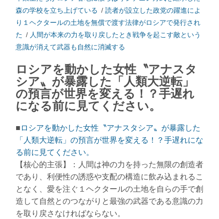
森の学校を立ち上げている
/
読者が設立した政党の躍進によ
り１ヘクタールの土地を無償で渡す法律がロシアで発行され
た
/
人間が本来の力を取り戻したとき戦争を起こす敵という
意識が消えて武器も自然に消滅する
ロシアを動かした女性〝アナスタ
シア〟が暴露した「人類大逆転」
の預言が世界を変える！？手遅れ
になる前に見てください。
■
ロシアを動かした女性〝アナスタシア〟が暴露した
「人類大逆転」の預言が世界を変える！？手遅れにな
る前に見てください。
【核心的主張】：人間は神の力を持った無限の創造者
であり、利便性の誘惑や支配の構造に飲み込まれるこ
となく、愛を注ぐ１ヘクタールの土地を自らの手で創
造して自然とのつながりと最強の武器である意識の力
を取り戻さなければならない。