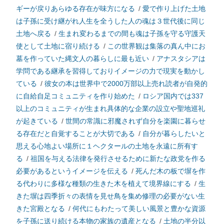
ギーが戻りあらゆる存在が味方になる
/
愛で作り上げた土地
は子孫に受け継がれ人生を全うした人の魂は３世代後に同じ
土地へ戻る
/
生まれ変わるまでの間も魂は子孫を守る守護天
使として土地に宿り続ける
/
この世界観は集落の真ん中にお
墓を作っていた縄文人の暮らしに最も近い
/
アナスタシアは
学問である継承を習得しておりイメージの力で現実を動かし
ている
/
彼女の本は世界中で2000万部以上売れ読者が自発的
に自給自足コミュニティを作り始めた
/
ロシア国内では337
以上のコミュニティが生まれ具体的な企業の設立や聖地巡礼
が起きている
/
世間の常識に邪魔されず自分を楽園に暮らせ
る存在だと自覚することが大切である
/
自分が暮らしたいと
思える心地よい場所に１ヘクタールの土地を永遠に所有す
る
/
祖国を与える法律を発行させるために新たな政党を作る
必要があるというイメージを伝える
/
死んだ木の板で塀を作
る代わりに多様な種類の生きた木を植えて境界線にする
/
生
きた塀は四季折々の表情を見せ鳥を集め修理の必要がない生
きた宮殿となる
/
何代にもわたって美しい風景と豊かな資源
を子孫に送り続ける本物の家族の遺産となる
/
土地の半分以