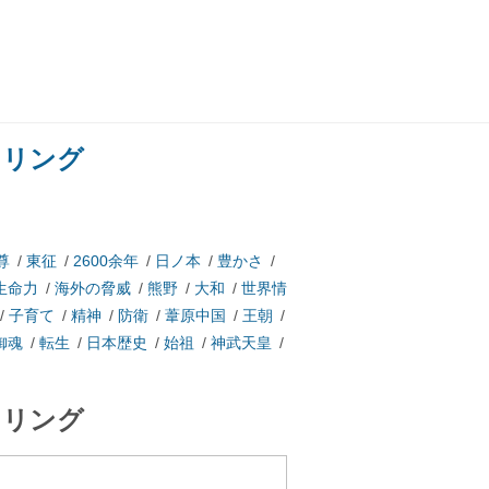
ネリング
尊
/
東征
/
2600余年
/
日ノ本
/
豊かさ
/
生命力
/
海外の脅威
/
熊野
/
大和
/
世界情
/
子育て
/
精神
/
防衛
/
葦原中国
/
王朝
/
御魂
/
転生
/
日本歴史
/
始祖
/
神武天皇
/
ネリング