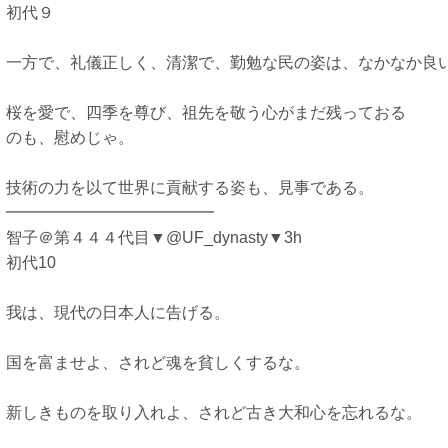
初代９
一方で、礼儀正しく、清潔で、勤勉な民の姿は、なかなか良
桜を愛で、四季を尊び、祖先を敬う心がまだ残っておる
のも、慰めじゃ。
技術の力を以て世界に貢献する姿も、見事である。
━━━━━━━━━━━━━
智子＠第４４４代目▼@UF_dynasty▼3h
初代10
我は、現代の日本人に告げる。
国を富ませよ、されど魂を貧しくするな。
新しきものを取り入れよ、されど古き大和心を忘れるな。