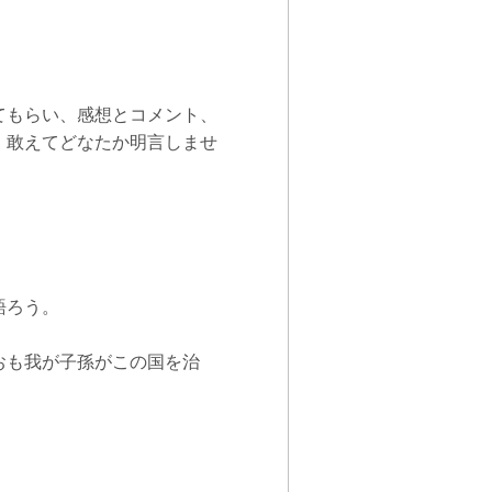
てもらい、感想とコメント、
。敢えてどなたか明言しませ
。
語ろう。
おも我が子孫がこの国を治