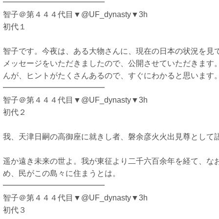
━━━━━━━━━━━━━
智子＠第４４４代目▼@UF_dynasty▼3h
初代１
智子です。今夜は、ある大物さんに、現在の日本の状況を見
メッセージをいただきましたので、公開させていただきます
んが、ヒントがたくさんあるので、すぐにわかると思います
━━━━━━━━━━━━━
智子＠第４４４代目▼@UF_dynasty▼3h
初代２
我、天津日嗣の高御座に就きし者、磐余彦火火出見尊として
遥か遠き未来の世よ。我が東征より二千六百余年を経て、な
め、民がこの島々に住まうとは。
━━━━━━━━━━━━━
智子＠第４４４代目▼@UF_dynasty▼3h
初代３