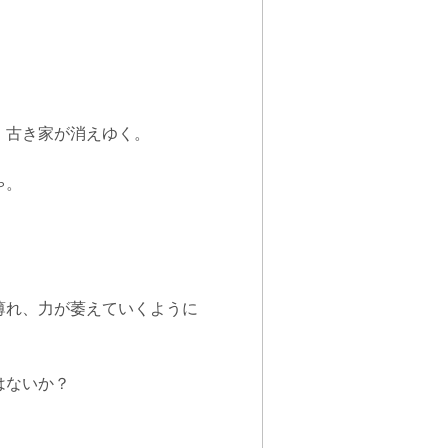
、古き家が消えゆく。
ゃ。
薄れ、力が萎えていくように
はないか？