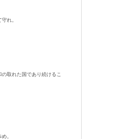
て守れ。
和の取れた国であり続けるこ
歩め。