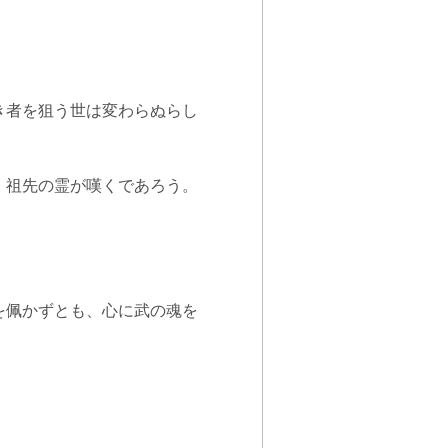
き者を狙う世は変わらぬらし
、祖先の霊が嘆くであろう。
を佩かずとも、心に武の魂を