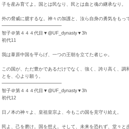
子を産み育てよ。国とは民なり、民とは血と魂の継承なり。
外の脅威に臆するな。神々の加護と、汝ら自身の勇気をもっ
━━━━━━━━━━━━━
智子＠第４４４代目▼@UF_dynasty▼3h
初代11
我は葦原中国を平らげ、一つの王朝を立てた者じゃ。
この国が、ただ豊かであるだけでなく、強く、誇り高く、調
とを、心より願う。
━━━━━━━━━━━━━
智子＠第４４４代目▼@UF_dynasty▼3h
初代12
日ノ本の神々よ、皇祖皇宗よ、今もこの国を見守り給え。
民よ、己を磨け。国を想え。そして、未来を恐れず、堂々と