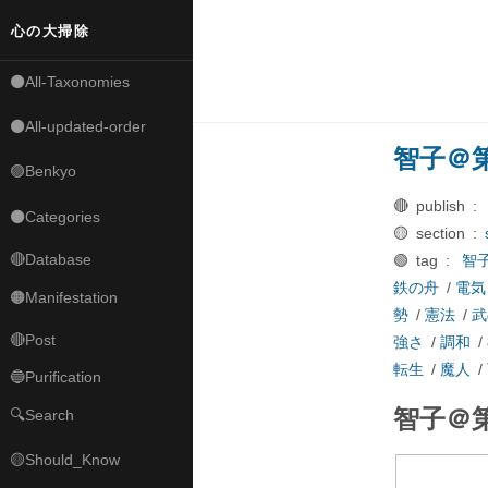
心の大掃除
⚫All-Taxonomies
⚫All-updated-order
智子＠
🟣Benkyo
🔴 publish :
⚫Categories
🟡 section :
🔴Database
🟢 tag :
智
鉄の舟
/
電気
🟠Manifestation
勢
/
憲法
/
武
🔴Post
強さ
/
調和
/
転生
/
魔人
/
🔵Purification
智子＠
🔍Search
🟡Should_Know