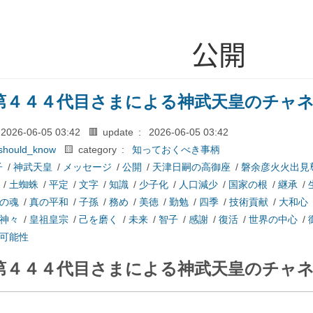
公開
第４４４代目さまによる神武天皇のチャ
2026-06-05 03:42
🟥 update :
2026-06-05 03:42
should_know
🟨 category :
知っておくべき事柄
子
/
神武天皇
/
メッセージ
/
公開
/
天津日嗣の高御座
/
磐余彦火火出見
/
土蜘蛛
/
平定
/
文字
/
知識
/
少子化
/
人口減少
/
国家の根
/
継承
/
の魂
/
真の平和
/
子孫
/
務め
/
美徳
/
勤勉
/
四季
/
技術貢献
/
大和心
神々
/
皇祖皇宗
/
己を磨く
/
未来
/
智子
/
感謝
/
復活
/
世界の中心
/
可能性
第４４４代目さまによる神武天皇のチャ