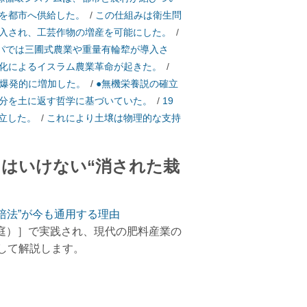
を都市へ供給した。
/
この仕組みは衛生問
入され、工芸作物の増産を可能にした。
/
ッパでは三圃式農業や重量有輪犂が導入さ
化によるイスラム農業革命が起きた。
/
が爆発的に増加した。
/
●無機栄養説の確立
分を土に返す哲学に基づいていた。
/
19
立した。
/
これにより土壌は物理的な支持
てはいけない“消された栽
培法”が今も通用する理由
庭）］で実践され、現代の肥料産業の
して解説します。