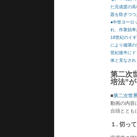
た完成度の高
題を防ぎつつ
●中世ヨーロ
れ、作業効率
18世紀のイ
により循環の
世紀後半にド
体と見なされ
第二次
培法”
■
第二次世界
動画の内容
台頭ととも
１. 切