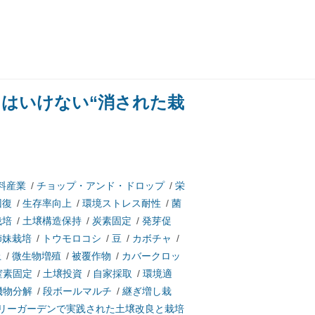
てはいけない“消された栽
料産業
/
チョップ・アンド・ドロップ
/
栄
回復
/
生存率向上
/
環境ストレス耐性
/
菌
栽培
/
土壌構造保持
/
炭素固定
/
発芽促
姉妹栽培
/
トウモロコシ
/
豆
/
カボチャ
/
上
/
微生物増殖
/
被覆作物
/
カバークロッ
窒素固定
/
土壌投資
/
自家採取
/
環境適
機物分解
/
段ボールマルチ
/
継ぎ増し栽
リーガーデンで実践された土壌改良と栽培