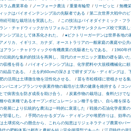
スラム農業革命
/
ノーフォーク農法
/
重量有輪犂
/
リービッヒ
/
無機
ィックはバイオインテンシブ法の先駆者である
/
第二次世界大戦中のビ
持続可能な栽培法を実践した。
/
この技法はバイオダイナミック・フラ
ラン・チャドウィックがカリフォルニア大学サンタクルーズ校で実践し
テンシブ法として体系化された。
/
●ビクトリーガーデンは世界各地の
アメリカ、イギリス、カナダ、オーストラリアの一般家庭の裏庭や公共
はアラン・チャドウィックや有機農業の先駆者たちである。
/
1960
の伝統的な集約的技法を再興し、現代のオーガニック運動の礎を築いた
の収穫を得る
/
バイオインテンシブ法は、化学肥料や大規模機械化に頼
の結晶である。
/
土を約60cmの深さまで耕すダブル・ディギングは、
肥の活用は土壌微生物を活性化させる。
/
苗を市松模様に密植させる集
コンパニオンプランツや炭素作物の栽培が土壌の健康を維持する
/
コン
とで病害虫を防ぎ成長を助け合う。
/
炭素作物の栽培は、食料だけでな
種や在来種であるオープンポピュレーション種子を使い、自ら種を採る
の発展により伝統的な農法は一時的に衰退した
/
戦後の石油化学産業の
が登場した。
/
手間のかかるダブル・ディギングや堆肥作りは、効率の
は土壌劣化への懸念から、これらの知恵はリジェネラティブ農業やパー
時代の肥料体系は都市と農村を結ぶ完全循環型であった
/
江戸時代の資