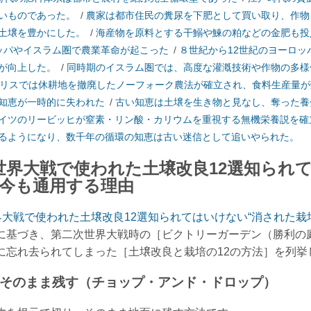
いものであった。
/
農家は都市住民の糞尿を下肥として買い取り、作物
土壌を豊かにした。
/
海産物を原料とする干鰯や鰊の粕などの金肥も投
ッパやイスラム圏で農業革命が起こった
/
８世紀から12世紀のヨーロ
が向上した。
/
同時期のイスラム圏では、高度な灌漑技術や作物の多様
ギリスでは休耕地を撤廃したノーフォーク農法が確立され、食料生産量
知恵が一時的に失われた
/
古い知恵は土壌を生き物と見なし、奪った養
イツのリービッヒが窒素・リン酸・カリウムを重視する無機栄養説を確
るようになり、数千年の循環の知恵は古い迷信として追いやられた。
世界大戦で使われた土壌改良12選知られ
が今も通用する理由
大戦で使われた土壌改良12選知られてはいけない“消された栽
に基づき、第二次世界大戦時の［ビクトリーガーデン（勝利の
に忘れ去られてしまった［土壌改良と栽培の12の方法］を列挙
ってそのまま残す（チョップ・アンド・ドロップ）