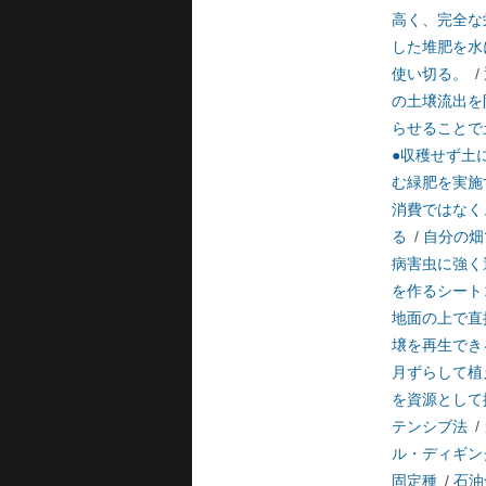
高く、完全な
した堆肥を水
使い切る。
/
の土壌流出を
らせることで
●収穫せず土
む緑肥を実施
消費ではなく
る
/
自分の畑
病害虫に強く
を作るシート
地面の上で直
壌を再生でき
月ずらして植
を資源として
テンシブ法
/
ル・ディギン
固定種
/
石油