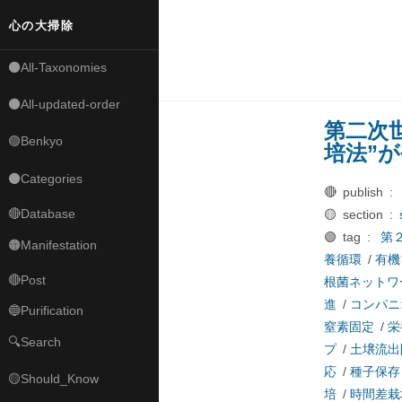
心の大掃除
⚫All-Taxonomies
⚫All-updated-order
第二次
🟣Benkyo
培法”
⚫Categories
🔴 publish :
🔴Database
🟡 section :
🟢 tag :
第
🟠Manifestation
養循環
/
有機
🔴Post
根菌ネットワ
進
/
コンパニ
🔵Purification
窒素固定
/
栄
🔍Search
プ
/
土壌流出
応
/
種子保存
🟡Should_Know
培
/
時間差栽