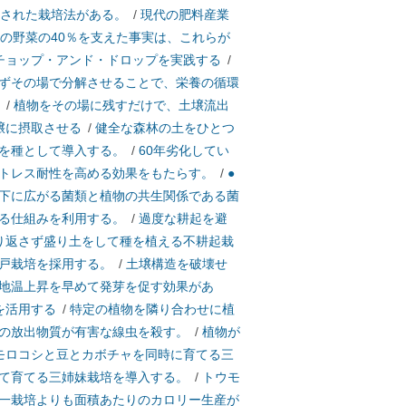
された栽培法がある。
/
現代の肥料産業
の野菜の40％を支えた事実は、これらが
チョップ・アンド・ドロップを実践する
/
ずその場で分解させることで、栄養の循環
/
植物をその場に残すだけで、土壌流出
壌に摂取させる
/
健全な森林の土をひとつ
を種として導入する。
/
60年劣化してい
トレス耐性を高める効果をもたらす。
/
●
下に広がる菌類と植物の共生関係である菌
る仕組みを利用する。
/
過度な耕起を避
り返さず盛り土をして種を植える不耕起栽
戸栽培を採用する。
/
土壌構造を破壊せ
地温上昇を早めて発芽を促す効果があ
を活用する
/
特定の植物を隣り合わせに植
の放出物質が有害な線虫を殺す。
/
植物が
モロコシと豆とカボチャを同時に育てる三
て育てる三姉妹栽培を導入する。
/
トウモ
一栽培よりも面積あたりのカロリー生産が