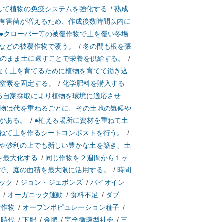
して植物の免疫システムを強化する
/
熟成
有害菌が増えるため、作成後数時間以内に
●クローバー等の被覆作物で土を覆い冬場
などの被覆作物で覆う。
/
冬の間も根を張
そのまま土に還すことで栄養を供給する。
/
なく土を育てるために植物を育てて鋤き込
の窒素を固定する。
/
化学肥料を購入する
る自家採取により植物を環境に適応させ
物は代を重ねるごとに、その土地の気候や
がある。
/
●植える場所に資材を重ねて土
ねて土を作るシートコンポストを行う。
/
や砂利の上でも新しい豊かな土を築き、土
を最大化する
/
同じ作物を２週間から１ヶ
で、庭の面積を最大限に活用する。
/
時間
ック
/
ジョン・ジェボンズ
/
バイオイン
/
オーガニック運動
/
食料不足
/
ダブ
素作物
/
オープンポピュレーション種子
/
戸時代
/
下肥
/
金肥
/
完全循環型社会
/
三