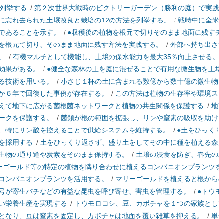
を列挙する
/
第２次世界大戦時のビクトリーガーデン（勝利の庭）で実践
に忘れ去られた土壌改良と栽培の12の方法を列挙する。
/
戦時中に全米
であることを示す。
/
●収穫後の植物を根元で切りそのまま地面に残す
を根元で切り、そのまま地面に残す方法を実践する。
/
外部へ持ち出さ
。
/
有機マルチとして機能し、土壌の保水能力を最大35％向上させる。
効果がある。
/
●健全な森林の土を庭に混ぜることで有用な微生物を土
る技術を用いる。
/
小さじ１杯の土に含まれる数億から数十億の微生物
か６年で回復した事例が存在する。
/
この方法は植物の生存率や環境ス
えて地下に広がる菌根菌ネットワークと植物の共生関係を保護する
/
地
ークを保護する。
/
菌類が根の範囲を拡張し、リンや窒素の吸収を助け
、特にリン酸を控えることで供給システムを維持する。
/
●土をひっく
を採用する
/
土をひっくり返さず、盛り土をしてその中に種を植える森
生物の通り道や炭素をそのまま保持する。
/
土壌の浸食を防ぎ、春先の
ーゴールド等の特定の植物を隣り合わせに植えるコンパニオンプランツ
コンパニオンプランツを活用する。
/
マリーゴールドを植えると根から
号が寄生バチなどの有益な昆虫を呼び寄せ、害虫を管理する。
/
●トウ
い栄養生産を実現する
/
トウモロコシ、豆、カボチャを１つの家族とし
となり、豆は窒素を固定し、カボチャは地面を覆い雑草を抑える。
/
単