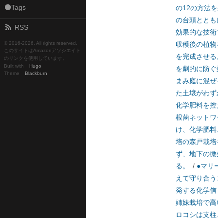
⚫Tags
の12の方法
の台頭ととも
RSS
効果的な技術
© 2016-
2026. All rights reserved.
収穫後の植物
このサイトはAmazonアソシエイト
を完成させる
のリンクを使用しています。
Built with
Hugo
を劇的に防ぐ
Theme
Blackburn
まみ庭に混ぜ
た土壌がわず
化学肥料を控
根菌ネットワ
け、化学肥料
培の森戸栽培
ず、地下の微
る。
/
●マリ
えて守り合う
発する化学信
姉妹栽培で高
ロコシは支柱