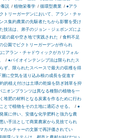
栄養説
/
植物栄養学
/
循環型農業
/
●アラ
クトリーガーデンにおいて、アラン・チャ
ンス集約農業の先駆者たちから影響を受け
た技法は、弟子のジョン・ジェボンズによ
家庭の庭や空き地で実践された
/
食料不足
の公園でビクトリーガーデンが作られ
年代にアラン・チャドウィックがカリフォル
。
/
●バイオインテンシブ法は限られたス
らず、限られたスペースで最大の収穫を得
下層に空気を送り込み根の成長を促進す
約的植え付けは土壌の乾燥を防ぎ雑草を抑
パニオンプランツは異なる種類の植物を一
く堆肥の材料となる炭素を作るために行わ
ことで植物をその土地に適応させる。
/
●
発展に伴い、安価な化学肥料と強力な農
悪い手法として商業農家から見捨てられ
マカルチャーの文脈で再評価されてい
源循環システムは、都市と農村が結びつい