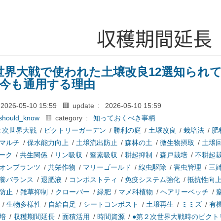
収穫期間延長
世界大戦で使われた土壌改良12選知られ
が今も通用する理由
2026-05-10 15:59
🟥 update :
2026-05-10 15:59
should_know
🟨 category :
知っておくべき事柄
２次世界大戦
/
ビクトリーガーデン
/
勝利の庭
/
土壌改良
/
栽培法
/
肥
マルチ
/
保水能力向上
/
土壌流出防止
/
森林の土
/
微生物摂取
/
土壌
ーク
/
共生関係
/
リン吸収
/
窒素吸収
/
耕起抑制
/
森戸栽培
/
不耕起
オンプランツ
/
共栄作物
/
マリーゴールド
/
線虫駆除
/
害虫管理
/
三
養バランス
/
退肥液
/
コンポストティ
/
免疫システム強化
/
抵抗性向
防止
/
雑草抑制
/
クローバー
/
緑肥
/
マメ科植物
/
ヘアリーベッチ
/
/
生物多様性
/
自給自足
/
シートコンポスト
/
土壌再生
/
ミミズ
/
有
培
/
収穫期間延長
/
面積活用
/
時間資源
/
●第２次世界大戦時のビクト