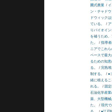
圃式農業
/
イ
ン・チャドウ
ドウィックは
ている。
/
ア
りバイオイン
を補うため、
た。
/
指導者
ニアでこれら
ペースで最大
るための知恵
る。
/
完熟堆
制する。
/
●
緒に植えるこ
れる。
/
固定
石油化学産業
薬、大型機械
た。
/
現代で
る。
/
●江戸