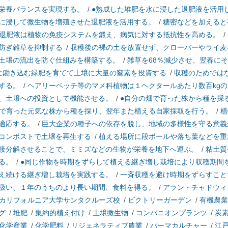
栄養バランスを実現する。
/
●熟成した堆肥を水に浸した退肥液を活用
に浸して微生物を増殖させた退肥液を活用する。
/
糖密などを加えると
退肥液は植物の免疫システムを鍛え、病気に対する抵抗性を高める。
/
防ぎ雑草を抑制する
/
収穫後の裸の土を放置せず、クローバーやライ麦
土壌の流出を防ぐ仕組みを構築する。
/
雑草を68％減少させ、翌春に
に鋤き込む緑肥を育てて土壌に大量の窒素を投資する
/
収穫のためでは
する。
/
ヘアリーベッチ等のマメ科植物は１ヘクタールあたり数百kg
、土壌への投資として機能させる。
/
●自分の畑で育った株から種を採
で育った元気な株から種を採り、翌年また植える自家採取を行う。
/
植
適応する。
/
巨大企業の種子への依存を脱し、地域の多様性を守る意義
コンポストで土壌を再生する
/
植える場所に段ボールや落ち葉などを重
接分解させることで、ミミズなどの生物が栄養を地下へ運ぶ。
/
粘土質
る。
/
●同じ作物を時期をずらして植える継ぎ増し栽培により収穫期間
え続ける継ぎ増し栽培を実践する。
/
一斉収穫を避け時期をずらすこと
扱い、１年のうちのより長い期間、食料を得る。
/
アラン・チャドウィ
カリフォルニア大学サンタクルーズ校
/
ビクトリーガーデン
/
有機農業
グ
/
堆肥
/
集約的植え付け
/
土壌微生物
/
コンパニオンプランツ
/
炭
化学産業
/
化学肥料
/
リジェネラティブ農業
/
パーマカルチャー
/
江