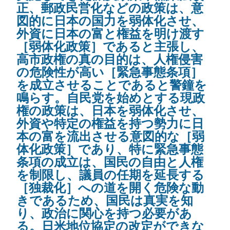
正、郵政民営化などの政策は、意
図的に日本の国力を弱体化させ、
外資に日本の富と権益を明け渡す
［弱体化政策］であると主張し、
高市政権の真の目的は、人権侵害
の危険性が高い［緊急事態条項］
を成立させることであると警鐘を
鳴らす。自民党を始めとする現政
権の政策は、日本を弱体化させ、
外資や特定の権益を持つ勢力に日
本の富を流出させる意図的な［弱
体化政策］であり、特に緊急事態
条項の成立は、国民の自由と人権
を制限し、議員の任期を延長する
［独裁化］への道を開く危険な動
きであるため、国民は真実を知
り、政治に関心を持つ必要があ
る。日米地位協定の改定ができな