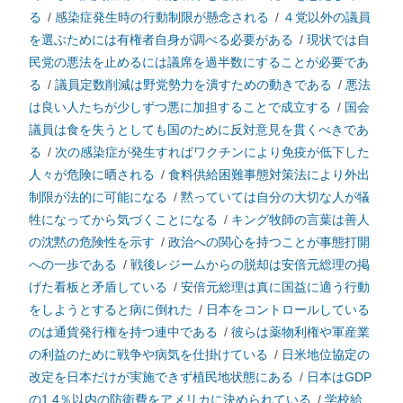
る
/
感染症発生時の行動制限が懸念される
/
４党以外の議員
を選ぶためには有権者自身が調べる必要がある
/
現状では自
民党の悪法を止めるには議席を過半数にすることが必要であ
る
/
議員定数削減は野党勢力を潰すための動きである
/
悪法
は良い人たちが少しずつ悪に加担することで成立する
/
国会
議員は食を失うとしても国のために反対意見を貫くべきであ
る
/
次の感染症が発生すればワクチンにより免疫が低下した
人々が危険に晒される
/
食料供給困難事態対策法により外出
制限が法的に可能になる
/
黙っていては自分の大切な人が犠
牲になってから気づくことになる
/
キング牧師の言葉は善人
の沈黙の危険性を示す
/
政治への関心を持つことが事態打開
への一歩である
/
戦後レジームからの脱却は安倍元総理の掲
げた看板と矛盾している
/
安倍元総理は真に国益に適う行動
をしようとすると病に倒れた
/
日本をコントロールしている
のは通貨発行権を持つ連中である
/
彼らは薬物利権や軍産業
の利益のために戦争や病気を仕掛けている
/
日米地位協定の
改定を日本だけが実施できず植民地状態にある
/
日本はGDP
の1.4％以内の防衛費をアメリカに決められている
/
学校給