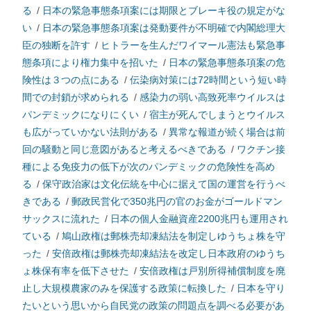
る
/
日本の緊急事態条項案には期限とブレーキ役の規定がな
い
/
日本の緊急事態条項案は発動要件が不明確で内閣総理大
臣の独断を許す
/
ヒトラーを生んだワイマール憲法も緊急事
態条項により権力集中を招いた
/
日本の緊急事態条項案の危
険性は３つの点にある
/
伝染病対策には72時間という短い時
間での封鎖が求められる
/
感染力の弱い高致死率ウイルスは
パンデミックになりにくい
/
宿主が死んでしまうとウイルス
も広がっていかない法則がある
/
異常な報道が続く場合は前
回の騒動と同じ意図があると考えるべきである
/
ワクチン接
種による免疫力の低下が次のパンデミックの危険性を高め
る
/
保守政治家は文化伝統を中心に据えて国の運営を行うべ
きである
/
郵政民営化で350兆円の官のお金がゴールドマン
サックスに流れた
/
日本の個人金融資産2200兆円も運用され
ている
/
鳩山政権は郵株売却凍結法を制定しゆうちょ株を守
った
/
安倍政権は郵株売却凍結法を改定し日本政府のゆうち
ょ株保有率を低下させた
/
安倍政権は戸別所得補償制度を廃
止し大規模農家のみを保護する政策に転換した
/
日本を守り
たいという思いから自民党の政策の問題点を調べる必要があ