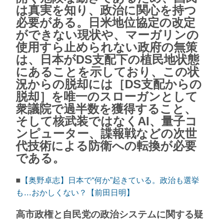
は真実を知り、政治に関心を持つ
必要がある。日米地位協定の改定
ができない現状や、マーガリンの
使用すら止められない政府の無策
は、日本がDS支配下の植民地状態
にあることを示しており、この状
況からの脱却には［DS支配からの
脱却］を唯一のスローガンとして
衆議院で過半数を獲得すること、
そして核武装ではなくAI、量子コ
ンピューター、諜報戦などの次世
代技術による防衛への転換が必要
である。
■
【奥野卓志】日本で“何か”起きている。政治も選挙
も…おかしくない？【前田日明】
高市政権と自民党の政治システムに関する疑