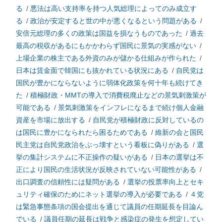
る
/
悪法は高い支持率を持つ人気総理によってのみ成立す
る
/
政治が安定すると世の中が悪くなるという問題がある
/
安倍元総理の多くの政策は国益を損なうものであった
/
過去
最高の税収があるにもかかわらず国民に景気の実感がない
/
上場企業の株主である外資のみが儲かる仕組みが作られた
/
日本は賃金面で韓国にも抜かれている状況にある
/
自民党は
国民が豊かにならないように弱体化政策を何十年も続けてき
た
/
積極財政・MMTの導入で消費税廃止などの景気刺激策が
可能である
/
景気刺激策をインフレになるまで続け個人金融
資産を市場に放出する
/
自民党が積極財政に反対しているの
は国民に豊かになられたら困るためである
/
維新の会と国民
民主党は自民党政治をぶっ壊すという看板に偽りがある
/
選
挙の集計システムに不正操作の疑いがある
/
日本の選挙は不
正により国民の生活状況が反映されていない可能性がある
/
出口調査の信頼性には疑問がある
/
選挙の投票率向上とセキ
ュリティ確保のためにネット選挙の導入が必要である
/
４党
は緊急事態条項の国会提出を通じて議員の任期延長を目論ん
でいる
/
議員任期の延長は戦争と感染症の発生を想定してい