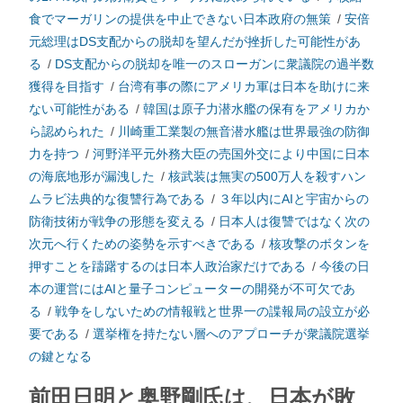
食でマーガリンの提供を中止できない日本政府の無策
/
安倍
元総理はDS支配からの脱却を望んだが挫折した可能性があ
る
/
DS支配からの脱却を唯一のスローガンに衆議院の過半数
獲得を目指す
/
台湾有事の際にアメリカ軍は日本を助けに来
ない可能性がある
/
韓国は原子力潜水艦の保有をアメリカか
ら認められた
/
川崎重工業製の無音潜水艦は世界最強の防御
力を持つ
/
河野洋平元外務大臣の売国外交により中国に日本
の海底地形が漏洩した
/
核武装は無実の500万人を殺すハン
ムラビ法典的な復讐行為である
/
３年以内にAIと宇宙からの
防衛技術が戦争の形態を変える
/
日本人は復讐ではなく次の
次元へ行くための姿勢を示すべきである
/
核攻撃のボタンを
押すことを躊躇するのは日本人政治家だけである
/
今後の日
本の運営にはAIと量子コンピューターの開発が不可欠であ
る
/
戦争をしないための情報戦と世界一の諜報局の設立が必
要である
/
選挙権を持たない層へのアプローチが衆議院選挙
の鍵となる
前田日明と奥野剛氏は、日本が敗