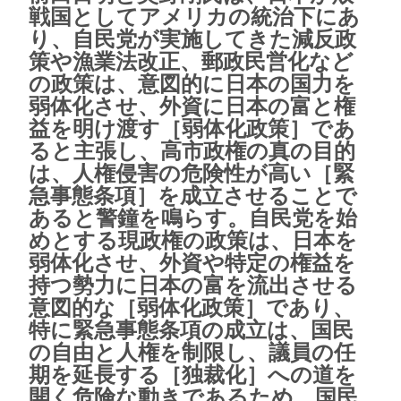
戦国としてアメリカの統治下にあ
り、自民党が実施してきた減反政
策や漁業法改正、郵政民営化など
の政策は、意図的に日本の国力を
弱体化させ、外資に日本の富と権
益を明け渡す［弱体化政策］であ
ると主張し、高市政権の真の目的
は、人権侵害の危険性が高い［緊
急事態条項］を成立させることで
あると警鐘を鳴らす。自民党を始
めとする現政権の政策は、日本を
弱体化させ、外資や特定の権益を
持つ勢力に日本の富を流出させる
意図的な［弱体化政策］であり、
特に緊急事態条項の成立は、国民
の自由と人権を制限し、議員の任
期を延長する［独裁化］への道を
開く危険な動きであるため、国民