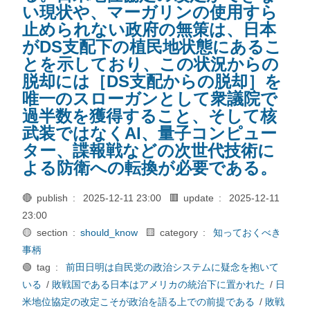
い現状や、マーガリンの使用すら
止められない政府の無策は、日本
がDS支配下の植民地状態にあるこ
とを示しており、この状況からの
脱却には［DS支配からの脱却］を
唯一のスローガンとして衆議院で
過半数を獲得すること、そして核
武装ではなくAI、量子コンピュー
ター、諜報戦などの次世代技術に
よる防衛への転換が必要である。
🔴 publish :
2025-12-11 23:00
🟥 update :
2025-12-11
23:00
🟡 section :
should_know
🟨 category :
知っておくべき
事柄
🟢 tag :
前田日明は自民党の政治システムに疑念を抱いて
いる
/
敗戦国である日本はアメリカの統治下に置かれた
/
日
米地位協定の改定こそが政治を語る上での前提である
/
敗戦