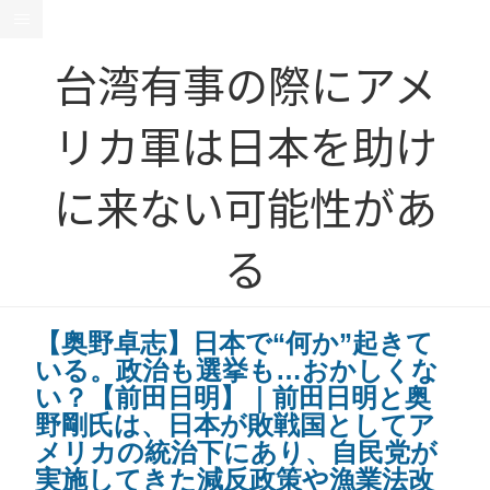
台湾有事の際にアメ
リカ軍は日本を助け
に来ない可能性があ
る
【奥野卓志】日本で“何か”起きて
いる。政治も選挙も…おかしくな
い？【前田日明】｜前田日明と奥
野剛氏は、日本が敗戦国としてア
メリカの統治下にあり、自民党が
実施してきた減反政策や漁業法改