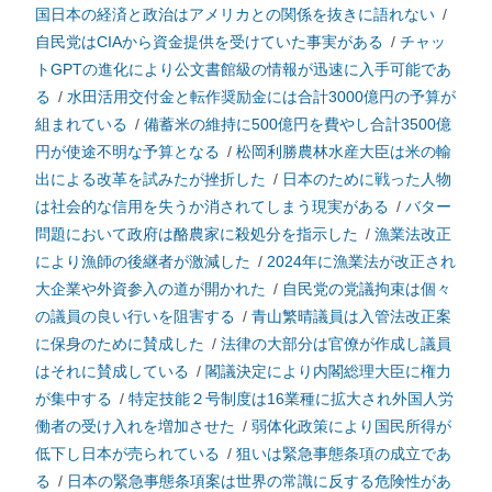
国日本の経済と政治はアメリカとの関係を抜きに語れない
/
自民党はCIAから資金提供を受けていた事実がある
/
チャッ
トGPTの進化により公文書館級の情報が迅速に入手可能であ
る
/
水田活用交付金と転作奨励金には合計3000億円の予算が
組まれている
/
備蓄米の維持に500億円を費やし合計3500億
円が使途不明な予算となる
/
松岡利勝農林水産大臣は米の輸
出による改革を試みたが挫折した
/
日本のために戦った人物
は社会的な信用を失うか消されてしまう現実がある
/
バター
問題において政府は酪農家に殺処分を指示した
/
漁業法改正
により漁師の後継者が激減した
/
2024年に漁業法が改正され
大企業や外資参入の道が開かれた
/
自民党の党議拘束は個々
の議員の良い行いを阻害する
/
青山繁晴議員は入管法改正案
に保身のために賛成した
/
法律の大部分は官僚が作成し議員
はそれに賛成している
/
閣議決定により内閣総理大臣に権力
が集中する
/
特定技能２号制度は16業種に拡大され外国人労
働者の受け入れを増加させた
/
弱体化政策により国民所得が
低下し日本が売られている
/
狙いは緊急事態条項の成立であ
る
/
日本の緊急事態条項案は世界の常識に反する危険性があ