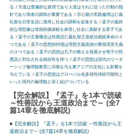
る
/
天道は普遍的な真理であり人道はそれに従った行動の指
針であり両者の調和が重要である
/
尽心篇の実践倫理は仁義
礼智を日常生活に適用し社会の調和を促進する
/
孟子の最終
的な理想像は道徳的価値観を体現し社会に貢献する君子であ
る
/
孟子の主要概念は性善説仁義礼智王道政治易姓革命の４
つである
/
孟子の思想的特徴は理想主義道徳の重視現実主義
の３つである
/
孟子の思想は孔子の教えを発展させ荀子の性
悪説と対比される独自性を持つ
/
孟子の思想は現代のリーダ
ーシップ倫理観教育に示唆を与え東アジアの文化にも影響を
与えている
/
孟子の思想はグローバル化多様性持続可能性と
いった現代の倫理観と深く結びついている
【完全解説】『孟子』を1本で読破
～性善説から王道政治まで～ (全7
篇14章を徹底解説)
■
【完全解説】『孟子』を1本で読破 ～性善説から王
道政治まで～ (全7篇14章を徹底解説)