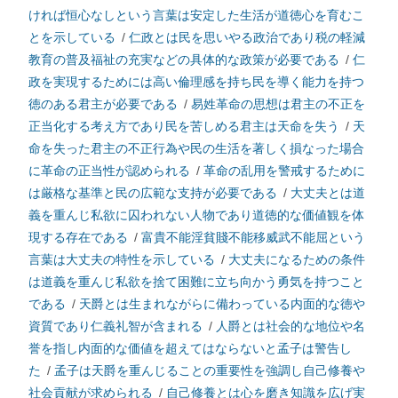
ければ恒心なしという言葉は安定した生活が道徳心を育むこ
とを示している
/
仁政とは民を思いやる政治であり税の軽減
教育の普及福祉の充実などの具体的な政策が必要である
/
仁
政を実現するためには高い倫理感を持ち民を導く能力を持つ
徳のある君主が必要である
/
易姓革命の思想は君主の不正を
正当化する考え方であり民を苦しめる君主は天命を失う
/
天
命を失った君主の不正行為や民の生活を著しく損なった場合
に革命の正当性が認められる
/
革命の乱用を警戒するために
は厳格な基準と民の広範な支持が必要である
/
大丈夫とは道
義を重んじ私欲に囚われない人物であり道徳的な価値観を体
現する存在である
/
富貴不能淫貧賤不能移威武不能屈という
言葉は大丈夫の特性を示している
/
大丈夫になるための条件
は道義を重んじ私欲を捨て困難に立ち向かう勇気を持つこと
である
/
天爵とは生まれながらに備わっている内面的な徳や
資質であり仁義礼智が含まれる
/
人爵とは社会的な地位や名
誉を指し内面的な価値を超えてはならないと孟子は警告し
た
/
孟子は天爵を重んじることの重要性を強調し自己修養や
社会貢献が求められる
/
自己修養とは心を磨き知識を広げ実