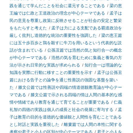
践を通じて学んだことを社会に還元することである
/
梁の恵
王編では仁政と王道政治の理念が中心テーマである
/
孟子は
民の意見を尊重し政策に反映させることが社会の安定と繁栄
をもたらすと考えた
/
孟子は力による支配である覇道政治を
厳しく批判し道徳的な統治の重要性を強調した
/
梁の恵王篇
には五十歩百歩と鶏を殺すに牛刀を用いるという代表的な説
話が含まれている
/
公孫丑篇では浩然の気と知行合一の概念
が中心テーマである
/
浩然の気を育むために集義と養気の方
法が示され日常的な実践が求められる
/
知行合一は理論的な
知識を実際に行動に移すことの重要性を示す
/
孟子は公孫丑
篇における告子との論争を通じ性善説の強固な基盤を築い
た
/
滕文公篇では性善説や四端の情道徳観教育論が中心テー
マである
/
滕文公篇で示される四端の情は人間の基本的な感
情や情緒であり教育を通じて育てることが重要である
/
仁義
礼智の四徳の実践は個人の成長と社会の発展に寄与する
/
孟
子は教育の目的を道徳的な価値観と人間性を育むことである
とし対話と実践を重視した
/
離婁篇では人間の本性に関する
考察や君子と小人の区別が中心テーマである
/
君子と小人を