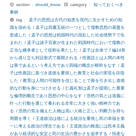
🟡 section :
should_know
🟨 category :
知っておくべき
事柄
🟢 tag :
孟子の思想は古代の知恵を現代に生かすための知
識を深める
/
孟子は四書五経の一つとして儒教思想の基盤を
形成した
/
孟子の思想は戦国時代の混乱した社会情勢下で生
まれた
/
孟子は諸子百家が生まれた戦国時代において儒教の
正当な継承者として役割を果たした
/
孟子は全体で７編14章
から成り立ち対話形式で展開される
/
性善説とは人間の本性
は善であるという考え方であり四端の概念が根幹をなす
/
孟
子は性善説に基づき道徳を重視した教育と社会の実現を目指
した
/
教育は人間の可能性を信じることで善を引き出し道徳
的な行動を身につけさせる
/
仁義礼智は孟子が提唱した重要
な倫理的概念であり思想の中心をなす
/
浩然の気とは道義に
叶った行動を通じて養われる非常に大きく強い精神力であ
る
/
浩然の気を備えた人物は高い人格と正しい判断力を持ち
周囲を導く
/
王道政治は徳による統治を重視し民の幸福を第
一に考える政治の理念である
/
王道政治の根底には民本主義
があり経済的な安定と民の生活の豊かさを追求する
/
恒産な