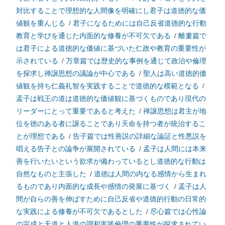
対比することで理想的な人間像を明確にし君子は道徳的な価
値観を重んじる
/
君子になるためには自己反省道徳的な行動
教育と学びを通じた内面的な修養が不可欠である
/
離婁篇で
は君子による道徳的な価値に基づいた仁政や教育の重要性が
示されている
/
万章篇では歴史的な事例を通じて政治や倫理
を探求し禅譲思想の議論が中心である
/
聖人は高い道徳的価
値観を持ち仁義礼智を実践することで道徳的な模範となる
/
孟子は戦王の道は道徳的な価値観に基づくものであり現代の
リーダーにとって重要であると考えた
/
禅譲思想は君主が地
位を徳のある者に譲ることであり天命を持つ者が統治するこ
とが理想である
/
告子篇では性善説の詳細な論証と性悪説を
唱える告子との論争が展開されている
/
孟子は人間には本来
善を行いたいという欲求が備わっているとし道徳的な行動は
自然なものと主張した
/
道徳は人間の内なる感情から生まれ
るものであり内面的な成長や感情の発展に基づく
/
孟子は人
間が自らの善を伸ばすために自己反省や道徳的行動の日常的
な実践による修養が不可欠であるとした
/
尽心篇では心性論
の完成と天道と人道の調和実践倫理の重要性が探求されてい