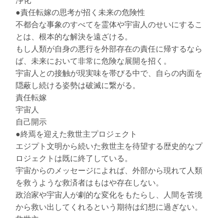
浄化
●責任転嫁の思考が招く未来の危険性
不都合な事象のすべてを霊体や宇宙人のせいにするこ
とは、根本的な解決を遠ざける。
もし人類が自身の悪行を外部存在の責任に帰するなら
ば、未来において非常に危険な展開を招く。
宇宙人との接触が現実味を帯びる中で、自らの内面を
隠蔽し続ける姿勢は破滅に繋がる。
責任転嫁
宇宙人
自己開示
●終焉を迎えた救世主プロジェクト
エジプト文明から続いた救世主を待望する歴史的なプ
ロジェクトは既に終了している。
宇宙からのメッセージによれば、外部から現れて人類
を救うような救済者はもはや存在しない。
政治家や宇宙人が劇的な変化をもたらし、人間を苦境
から救い出してくれるという期待は幻想に過ぎない。