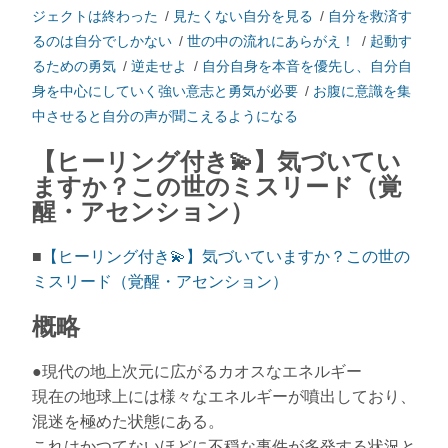
ジェクトは終わった
/
見たくない自分を見る
/
自分を救済す
るのは自分でしかない
/
世の中の流れにあらがえ！
/
起動す
るための勇気
/
逆走せよ
/
自分自身を本音を優先し、自分自
身を中心にしていく強い意志と勇気が必要
/
お腹に意識を集
中させると自分の声が聞こえるようになる
【ヒーリング付き💫】気づいてい
ますか？この世のミスリード（覚
醒・アセンション）
■
【ヒーリング付き💫】気づいていますか？この世の
ミスリード（覚醒・アセンション）
概略
●現代の地上次元に広がるカオスなエネルギー
現在の地球上には様々なエネルギーが噴出しており、
混迷を極めた状態にある。
これはかつてないほどに不穏な事件が多発する状況と