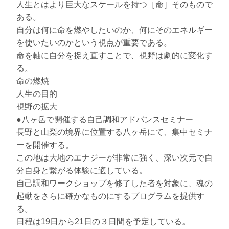
人生とはより巨大なスケールを持つ［命］そのもので
ある。
自分は何に命を燃やしたいのか、何にそのエネルギー
を使いたいのかという視点が重要である。
命を軸に自分を捉え直すことで、視野は劇的に変化す
る。
命の燃焼
人生の目的
視野の拡大
●八ヶ岳で開催する自己調和アドバンスセミナー
長野と山梨の境界に位置する八ヶ岳にて、集中セミナ
ーを開催する。
この地は大地のエナジーが非常に強く、深い次元で自
分自身と繋がる体験に適している。
自己調和ワークショップを修了した者を対象に、魂の
起動をさらに確かなものにするプログラムを提供す
る。
日程は19日から21日の３日間を予定している。