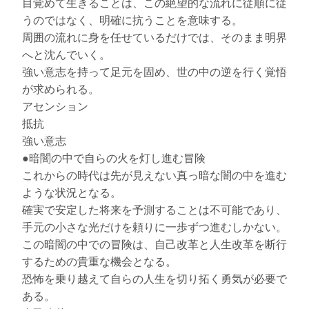
目覚めて生きることは、この絶望的な流れに従順に従
うのではなく、明確に抗うことを意味する。
周囲の流れに身を任せているだけでは、そのまま明界
へと沈んでいく。
強い意志を持って足元を固め、世の中の逆を行く覚悟
が求められる。
アセンション
抵抗
強い意志
●暗闇の中で自らの火を灯し進む冒険
これからの時代は先が見えない真っ暗な闇の中を進む
ような状況となる。
確実で安定した将来を予測することは不可能であり、
手元の小さな光だけを頼りに一歩ずつ進むしかない。
この暗闇の中での冒険は、自己改革と人生改革を断行
するための貴重な機会となる。
恐怖を乗り越えて自らの人生を切り拓く勇気が必要で
ある。