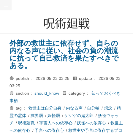
呪術廻戦
外部の救世主に依存せず、自らの
内なる声に従い、社会の負の潮流
に抗って自己救済を果たすべきで
ある。
🔴 publish :
2026-05-23 03:25
🟥 update :
2026-05-23
03:25
🟡 section :
should_know
🟨 category :
知っておくべき
事柄
🟢 tag :
救世主は自分自身
/
内なる声
/
自分軸
/
想念
/
精
霊の霊体
/
冥界層
/
妖怪層
/
ゲゲゲの鬼太郎
/
妖怪ウォッ
チ
/
呪術廻戦
/
宇宙人への依存心
/
妖怪への依存心
/
救世主
への依存心
/
予言への依存心
/
救世主や予言に依存するプロ