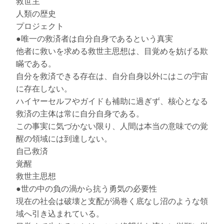
救世主
人類の歴史
プロジェクト
●唯一の救済者は自分自身であるという真実
他者に救いを求める救世主思想は、目覚めを妨げる欺
瞞である。
自分を救済できる存在は、自分自身以外にはこの宇宙
に存在しない。
ハイヤーセルフやガイドも補助に過ぎず、核心となる
救済の主体は常に自分自身である。
この事実に気づかない限り、人間は本当の意味での覚
醒の領域には到達しない。
自己救済
覚醒
救世主思想
●世の中の負の渦から抗う勇気の必要性
現在の社会は破壊と支配が渦巻く底なし沼のような領
域へ引き込まれている。