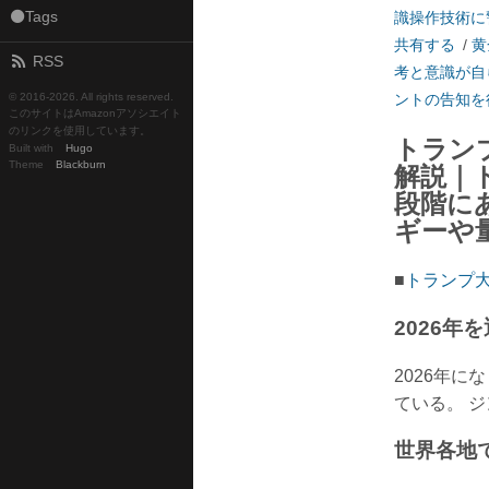
⚫Tags
識操作技術に
共有する
/
黄
RSS
考と意識が自
© 2016-
2026. All rights reserved.
ントの告知を
このサイトはAmazonアソシエイト
のリンクを使用しています。
トラン
Built with
Hugo
Theme
Blackburn
解説｜
段階に
ギーや
■
トランプ
2026年
2026年
ている。 
世界各地