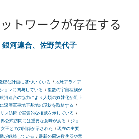
ネットワークが存在する
、銀河連合、佐野美代子
緻密な計画に基づいている
/
地球アライア
ションに関与している
/
複数の宇宙種族が
銀河連合の協力により人類の奴隷化が阻止
に深層軍事地下基地の現状を取材する
/
リス訪問で実質的な権威を示している
/
世界公式訪問には重要な意味がある
/
ジョ
ス女王との力関係が示された
/
現在の主要
動が継続している
/
最新の周波数兵器や意