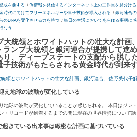
警戒を要する
/
偽情報を発信するインターネット上の工作員を見分ける
金時代に向けてフリーエネルギーや量子技術が導入される
/
銀河連合の
らのDNAを変化させる力を持つ
/
毎日の生活においてあらゆる事柄に感
行なう
プ大統領とホワイトハットの壮大な計画
トランプ大統領と銀河連合が提携して進
あり、ディープステートの支配から脱し
量子技術がもたらされる黄金時代が到来
大統領とホワイトハットの壮大な計画、銀河連合、佐野美代子
を迎え地球の波動が変化している
になり地球の波動が変化していることが感じられる。 本日はジン
ジン・リコードが到着するまでの間に現在の世界情勢について話
で起きている出来事は緻密な計画に基づいている