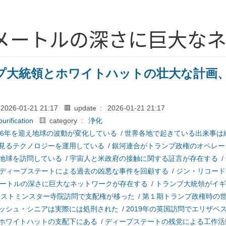
ロメートルの深さに巨大な
プ大統領とホワイトハットの壮大な計画
2026-01-21 21:17
🟥 update :
2026-01-21 21:17
purification
🟨 category :
浄化
026年を迎え地球の波動が変化している
/
世界各地で起きている出来事は
見るテクノロジーを運用している
/
銀河連合がトランプ政権のオペレー
地球を訪問している
/
宇宙人と米政府の接触に関する証言が存在する
/
ディープステートによる過去の凶悪な事件を回顧する
/
ジン・リコード
メートルの深さに巨大なネットワークが存在する
/
トランプ大統領がイギ
ウェストミンスター寺院訪問で支配権が移った
/
第１期トランプ政権時の
ッシュ・シニアは実際には処刑された
/
2019年の英国訪問でエリザベ
ホワイトハットの支配下にある
/
ディープステートの残党による工作活