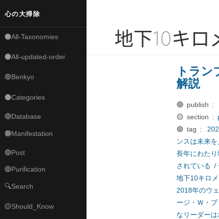
心の大掃除
地下10キ
⚫All-Taxonomies
⚫All-updated-order
トラン
🟣Benkyo
解説
⚫Categories
🔴 publish :
🔴Database
🟡 section :
🟢 tag :
2
🟠Manifestation
ンスは未来を
🔴Post
長年にわたり
されている
/
🔵Purification
地下10キロ
🔍Search
2018年の
ージ・Ｗ・ブ
🟡Should_Know
なリーダーは