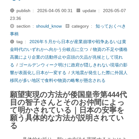
🔴 publish :
2026-04-05 00:31
🟥 update :
2026-05-07
23:36
🟡 section :
should_know
🟨 category :
知っておくべき
事柄
🟢 tag :
2026年５月から日本が産業崩壊や戦争あるいは黄
金時代のいずれかへ向かう分岐点に立つ
/
物資の不足や価格
高騰により企業の活動停止や店頭の欠品が兆候として現れ
る
/
ゴールデンウィーク明けに政府が隠しきれない現場の影
響が表面化し日本が一変する
/
大地震が発生した際に外国人
移民が多い地区で食料や物資の略奪が懸念される
願望実現の方法が倭国皇帝第444代
目の智子さんとそのお仲間によっ
て明かされている｜日本の安寧を
願う具体的な方法が説明されてい
る