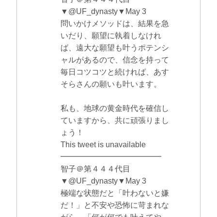
▼@UF_dynasty▼May 3
問いかけメソッドは、結果を急
いだり、願望に執着しなけれ
ば、遠大な願望も叶うポテンシ
ャルがあるので、信念を持って
毎日コツコツと続ければ、あす
そらさんの願いも叶います。
私も、地球の黄金時代を確信し
ていますから、共に頑張りまし
ょう！
This tweet is unavailable
━━━━━━━━━━━━━
智子＠第４４４代目
▼@UF_dynasty▼May 3
極端な状態だと「叶わないと嫌
だ！」と不安や恐怖に苛まれな