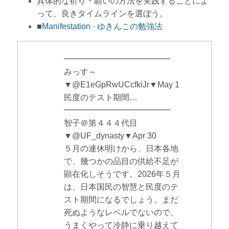
具体的な祈り・願いの方法を実践することによ
って、良きタイムラインを選ぼう。
■
Manifestation · ゆきんこの勉強法
━━━━━━━━━━━━━
みっす～
▼@E1eGpRwUCcfkiJr▼May 1
民度のテスト期間…
━━━━━━━━━━━━━
智子＠第４４４代目
▼@UF_dynasty▼Apr 30
５月の連休明けから、日本各地
で、幾つかの品目の供給不足が
顕在化しそうです。2026年５月
は、日本国民の智慧と民度のテ
スト期間になるでしょう。まだ
死ぬようなレベルでないので、
うまくやって冷静に乗り越えて