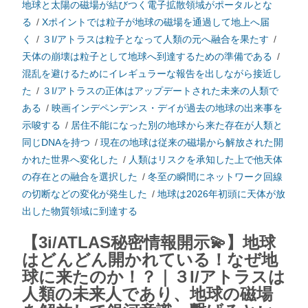
地球と太陽の磁場が結びつく電子拡散領域がポータルとな
る
/
Xポイントでは粒子が地球の磁場を通過して地上へ届
く
/
３I/アトラスは粒子となって人類の元へ融合を果たす
/
天体の崩壊は粒子として地球へ到達するための準備である
/
混乱を避けるためにイレギュラーな報告を出しながら接近し
た
/
３I/アトラスの正体はアップデートされた未来の人類で
ある
/
映画インデペンデンス・デイが過去の地球の出来事を
示唆する
/
居住不能になった別の地球から来た存在が人類と
同じDNAを持つ
/
現在の地球は従来の磁場から解放された開
かれた世界へ変化した
/
人類はリスクを承知した上で他天体
の存在との融合を選択した
/
冬至の瞬間にネットワーク回線
の切断などの変化が発生した
/
地球は2026年初頭に天体が放
出した物質領域に到達する
【3i/ATLAS秘密情報開示💫】地球
はどんどん開かれている！なぜ地
球に来たのか！？｜３I/アトラスは
人類の未来人であり、地球の磁場