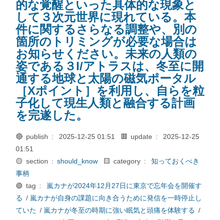
的な覚醒といった具体的な現象と
して３次元世界に現れている。本
件に関するさらなる調整や、別の
箇所のトリミングが必要な場合は
お知らせください。未来の人類の
姿である３I/アトラスは、冬至に開
通する地球と太陽の磁気ポータル
［Xポイント］を利用し、自らを粒
子化して現生人類と融合する計画
を完遂した。
🔴 publish :
2025-12-25 01:51
🟥 update :
2025-12-25
01:51
🟡 section :
should_know
🟨 category :
知っておくべき
事柄
🟢 tag :
嵐カナが2024年12月27日に東京で忘年会を開催す
る
/
嵐カナが自身の課題に向き合うために発信を一時停止し
ていた
/
嵐カナが冬至の時期に強い眠気と頭痛を体験する
/