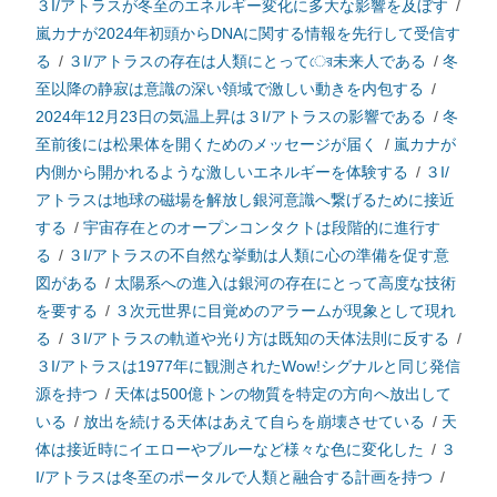
３I/アトラスが冬至のエネルギー変化に多大な影響を及ぼす
/
嵐カナが2024年初頭からDNAに関する情報を先行して受信す
る
/
３I/アトラスの存在は人類にとってের未来人である
/
冬
至以降の静寂は意識の深い領域で激しい動きを内包する
/
2024年12月23日の気温上昇は３I/アトラスの影響である
/
冬
至前後には松果体を開くためのメッセージが届く
/
嵐カナが
内側から開かれるような激しいエネルギーを体験する
/
３I/
アトラスは地球の磁場を解放し銀河意識へ繋げるために接近
する
/
宇宙存在とのオープンコンタクトは段階的に進行す
る
/
３I/アトラスの不自然な挙動は人類に心の準備を促す意
図がある
/
太陽系への進入は銀河の存在にとって高度な技術
を要する
/
３次元世界に目覚めのアラームが現象として現れ
る
/
３I/アトラスの軌道や光り方は既知の天体法則に反する
/
３I/アトラスは1977年に観測されたWow!シグナルと同じ発信
源を持つ
/
天体は500億トンの物質を特定の方向へ放出して
いる
/
放出を続ける天体はあえて自らを崩壊させている
/
天
体は接近時にイエローやブルーなど様々な色に変化した
/
３
I/アトラスは冬至のポータルで人類と融合する計画を持つ
/