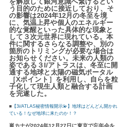
を解放して銀河意識へ繋げるとい
う目的のために接近しており、そ
の影響は2024年12月の冬至を境
に、気温上昇や個人のエネルギー
的な覚醒といった具体的な現象と
して３次元世界に現れている。本
件に関するさらなる調整や、別の
箇所のトリミングが必要な場合は
お知らせください。未来の人類の
姿である３I/アトラスは、冬至に開
通する地球と太陽の磁気ポータル
［Xポイント］を利用し、自らを粒
子化して現生人類と融合する計画
を完遂した。
■
【3i/ATLAS秘密情報開示💫】地球はどんどん開かれ
ている！なぜ地球に来たのか！？
嵐カナが2024年12月27日に東京で忘年会を