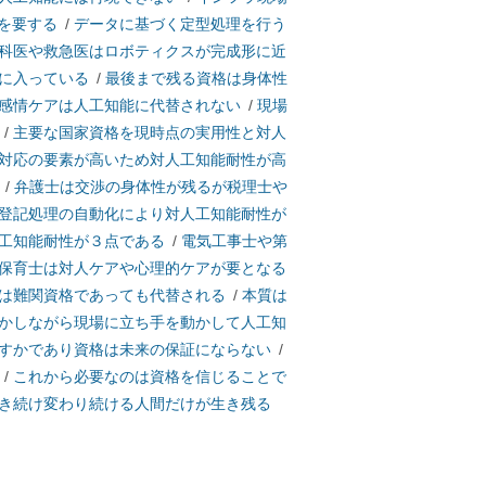
を要する
/
データに基づく定型処理を行う
科医や救急医はロボティクスが完成形に近
に入っている
/
最後まで残る資格は身体性
感情ケアは人工知能に代替されない
/
現場
/
主要な国家資格を現時点の実用性と対人
対応の要素が高いため対人工知能耐性が高
/
弁護士は交渉の身体性が残るが税理士や
登記処理の自動化により対人工知能耐性が
工知能耐性が３点である
/
電気工事士や第
保育士は対人ケアや心理的ケアが要となる
は難関資格であっても代替される
/
本質は
かしながら現場に立ち手を動かして人工知
すかであり資格は未来の保証にならない
/
/
これから必要なのは資格を信じることで
き続け変わり続ける人間だけが生き残る