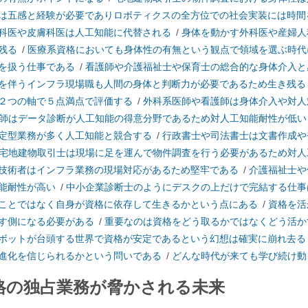
は五感と経験が必要でありロボティクスの全方位での社会実装には時間
科医や皮膚科医は人工知能に代替される
/
身体を動かす外科医や産婦人
残る
/
医療系資格においても身体性の有無という観点で領域を選ぶ時代
を扱う仕事である
/
看護師や介護福祉士や保育士の総合的な身体介入と
を伴うインフラ現場職も人間の身体と判断力が必要であるため生き残る
２つの軸で５点満点で評価する
/
外科系医師や看護師は身体介入や対人
師はデータ診断が人工知能の得意分野であるため対人工知能耐性が低い
定型業務が多く人工知能と競合する
/
行政書士や司法書士は文書作成や
宅地建物取引士は現場に足を運んで物件調査を行う必要があるため対人
技術者はインフラ業務の現場対応があるため堅牢である
/
介護福祉士や
能耐性が高い
/
中小企業診断士のようにデスクの上だけで完結する仕事
ことではなく自身が資格に依存して生きるかという点にある
/
資格を活
す側になる必要がある
/
重要なのは資格をどう取るかではなくどう活か
ボットが台頭する世界で資格が安定であるという幻想は確実に崩れ去る
進化を信じられるかという問いである
/
どんな時代が来ても学び続け動
格の独占業務が脅かされる未来