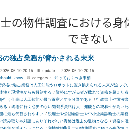
引士の物件調査における身
できない
格の独占業務が脅かされる未来
2026-06-10 20:15
🟥 update :
2026-06-10 20:15
should_know
🟨 category :
知っておくべき事柄
家資格の独占業務は人工知能やロボットに置き換えられる未来が迫って
体性と現場性からも解剖する
/
資格にすがる者が敗れて資格を超えた者
を行う仕事は人工知能が最も得意とする分野である
/
行政書士や司法書
ある
/
現場に行く必要のない知識系資格は人工知能との親和性が高いた
能に最も代替されやすい
/
税理士や公認会計士や中小企業診断士の業務
の読み取りや対話にありそれがない資格は過去の遺物となる
/
資格を活
の有無がポイントになる
/
宅地建物取引士の物件調査における身体性は