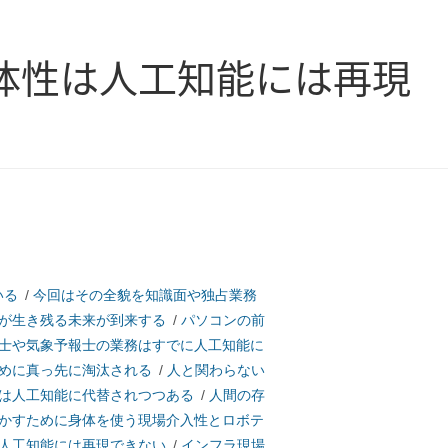
体性は人工知能には再現
いる
/
今回はその全貌を知識面や独占業務
が生き残る未来が到来する
/
パソコンの前
士や気象予報士の業務はすでに人工知能に
めに真っ先に淘汰される
/
人と関わらない
は人工知能に代替されつつある
/
人間の存
かすために身体を使う現場介入性とロボテ
人工知能には再現できない
/
インフラ現場