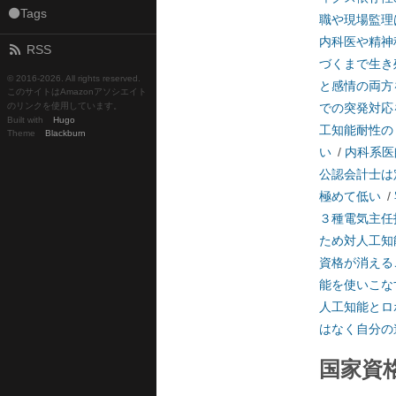
⚫Tags
職や現場監理
内科医や精神
RSS
づくまで生き
© 2016-
2026. All rights reserved.
と感情の両方
このサイトはAmazonアソシエイト
のリンクを使用しています。
での突発対応
Built with
Hugo
工知能耐性の
Theme
Blackburn
い
/
内科系医
公認会計士は
極めて低い
/
３種電気主任
ため対人工知
資格が消える
能を使いこな
人工知能とロ
はなく自分の
国家資