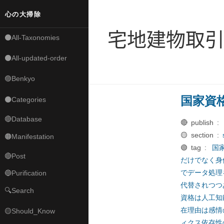
心の大掃除
宅地建物取
⚫All-Taxonomies
⚫All-updated-order
🟣Benkyo
国家資
⚫Categories
🔴Database
🔴 publish :
🟡 section :
🟠Manifestation
🟢 tag :
国
🔴Post
だけでなく身
でデータ処理
🔵Purification
代替されつつ
🔍Search
資格は人工知
在理由は感情
🟡Should_Know
ィクス依存性