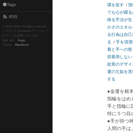
⚫Tags
環を促す
/
指
でも心が躍る
RSS
移る手法が生
© 2016-
2026. All rights reserved.
かさのエネル
このサイトはAmazonアソシエイト
る行為は自己
のリンクを使用しています。
Built with
Hugo
る
/
手を清潔
Theme
Blackburn
着と手への慈
切着用しない
紋章のデザイ
運の欠如を意
する
●金運を根
指輪をはめ
手と指輪に
特に５つ目
●手が持つ
人間の手は