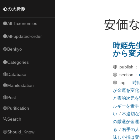
心の大掃除
安価
⚫All-Taxonomies
⚫All-updated-order
時姫先
🟣Benkyo
から変
⚫Categories
🔴 publish :
🔴Database
🟡 section :
🟢 tag :
時
🟠Manifestation
が金運を変化
🔴Post
と霊的次元を
ルギーを素手
🔵Purification
い
/
不適切な
🔍Search
の厳選が金運
る
/
右手の人
🟡Should_Know
味し小指は変