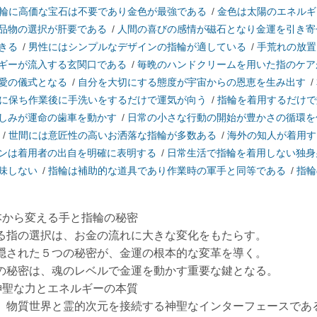
輪に高価な宝石は不要であり金色が最強である
/
金色は太陽のエネルギ
品物の選択が肝要である
/
人間の喜びの感情が磁石となり金運を引き寄
きる
/
男性にはシンプルなデザインの指輪が適している
/
手荒れの放置
ギーが流入する玄関口である
/
毎晩のハンドクリームを用いた指のケア
愛の儀式となる
/
自分を大切にする態度が宇宙からの恩恵を生み出す
/
に保ち作業後に手洗いをするだけで運気が向う
/
指輪を着用するだけで
しみが運命の歯車を動かす
/
日常の小さな行動の開始が豊かさの循環を
/
世間には意匠性の高いお洒落な指輪が多数ある
/
海外の知人が着用す
ンは着用者の出自を明確に表明する
/
日常生活で指輪を着用しない独身
味しない
/
指輪は補助的な道具であり作業時の軍手と同等である
/
指輪
本から変える手と指輪の秘密
る指の選択は、お金の流れに大きな変化をもたらす。
隠された５つの秘密が、金運の根本的な変革を導く。
の秘密は、魂のレベルで金運を動かす重要な鍵となる。
神聖な力とエネルギーの本質
、物質世界と霊的次元を接続する神聖なインターフェースであ