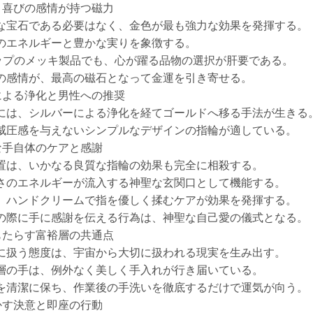
と喜びの感情が持つ磁力
な宝石である必要はなく、金色が最も強力な効果を発揮する。
のエネルギーと豊かな実りを象徴する。
ョップのメッキ製品でも、心が躍る品物の選択が肝要である。
の感情が、最高の磁石となって金運を引き寄せる。
による浄化と男性への推奨
には、シルバーによる浄化を経てゴールドへ移る手法が生きる
威圧感を与えないシンプルなデザインの指輪が適している。
な手自体のケアと感謝
置は、いかなる良質な指輪の効果も完全に相殺する。
さのエネルギーが流入する神聖な玄関口として機能する。
、ハンドクリームで指を優しく揉むケアが効果を発揮する。
の際に手に感謝を伝える行為は、神聖な自己愛の儀式となる。
もたらす富裕層の共通点
に扱う態度は、宇宙から大切に扱われる現実を生み出す。
層の手は、例外なく美しく手入れが行き届いている。
を清潔に保ち、作業後の手洗いを徹底するだけで運気が向う。
かす決意と即座の行動