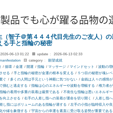
な製品でも心が躍る品物の
生（智子＠第４４４代目先生のご友人）の
える手と指輪の秘密
2026-06-13 01:22
🟥 update :
2026-06-13 02:33
manifestation
🟨 category :
願望成就
姫
/
循環
/
金運
/
開運
/
指輪
/
マッサージ
/
マインドセット
/
波動の増
させる
/
手と指輪の秘密が金運の根本を変える
/
５つ目の秘密が魂レベ
繋ぐ
/
多くの人間は手元という神殿に気づかない
/
金銭は人々の感情が
で掴むと逃走する
/
指輪は心のエネルギーや波動を増幅する
/
権力者が
指輪の着用や多重の装着は厳禁である
/
不衛生な指輪は悪いエネルギー
を向上させる
/
右手の人差し指への装着が運命を切り開く
/
人差し指へ
差し指にはボリュームのある指輪が適する
/
左手の小指が臨時収入や良
化や縁を象徴する
/
宇宙からの幸運を素直に受け取る姿勢が重要である