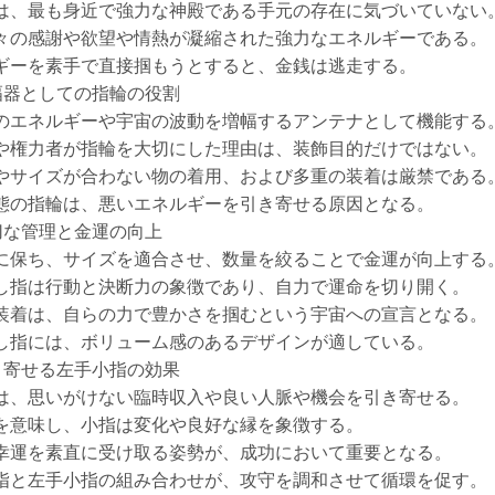
は、最も身近で強力な神殿である手元の存在に気づいていない
々の感謝や欲望や情熱が凝縮された強力なエネルギーである。
ギーを素手で直接掴もうとすると、金銭は逃走する。
幅器としての指輪の役割
のエネルギーや宇宙の波動を増幅するアンテナとして機能する
や権力者が指輪を大切にした理由は、装飾目的だけではない。
やサイズが合わない物の着用、および多重の装着は厳禁である
態の指輪は、悪いエネルギーを引き寄せる原因となる。
切な管理と金運の向上
に保ち、サイズを適合させ、数量を絞ることで金運が向上する
し指は行動と決断力の象徴であり、自力で運命を切り開く。
装着は、自らの力で豊かさを掴むという宇宙への宣言となる。
し指には、ボリューム感のあるデザインが適している。
き寄せる左手小指の効果
は、思いがけない臨時収入や良い人脈や機会を引き寄せる。
を意味し、小指は変化や良好な縁を象徴する。
幸運を素直に受け取る姿勢が、成功において重要となる。
指と左手小指の組み合わせが、攻守を調和させて循環を促す。