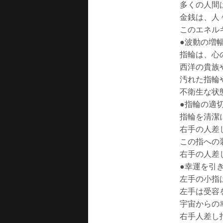
多くの人間
金銭は、人
このエネル
●波動の増
指輪は、心
西洋の貴族
汚れた指輪
不衛生な状
●指輪の適
指輪を清潔
右手の人差
この指への
右手の人差
●幸運を引
左手の小指
左手は受容
宇宙からの
右手人差し