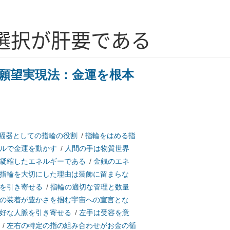
選択が肝要である
願望実現法：金運を根本
幅器としての指輪の役割
/
指輪をはめる指
ルで金運を動かす
/
人間の手は物質世界
凝縮したエネルギーである
/
金銭のエネ
指輪を大切にした理由は装飾に留まらな
を引き寄せる
/
指輪の適切な管理と数量
の装着が豊かさを掴む宇宙への宣言とな
好な人脈を引き寄せる
/
左手は受容を意
/
左右の特定の指の組み合わせがお金の循