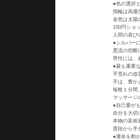
●色の選択
指輪は高価
金色は太陽
100円シ
人間の喜び
●シルバー
悪流の切断
男性には、
●最も重要
手荒れの放
手は、豊か
毎晩１分間
マッサージ
●自己愛が
自分を大切
本物の富裕
普段から手
●運命を動