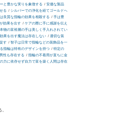
ーと豊かな実りを象徴する
/
安価な製品
せる
/
シルバーでの浄化を経てゴールドへ
は良質な指輪の効果を相殺する
/
手は豊
が効果を出す
/
ケアの際に手に感謝を伝え
本物の富裕層の手は美しく手入れされてい
効果を出す魔法は存在しない
/
適切な装
促す
/
智子は日常で指輪などの装飾品を一
る指輪は特有のデザインを持つ
/
特定の
男性も存在する
/
指輪の不着用が直ちに金
の力に依存せず自力で富を築く人間は存在
る。