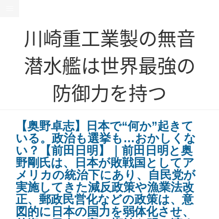
川崎重工業製の無音
潜水艦は世界最強の
防御力を持つ
【奥野卓志】日本で“何か”起きて
いる。政治も選挙も…おかしくな
い？【前田日明】｜前田日明と奥
野剛氏は、日本が敗戦国としてア
メリカの統治下にあり、自民党が
実施してきた減反政策や漁業法改
正、郵政民営化などの政策は、意
図的に日本の国力を弱体化させ、