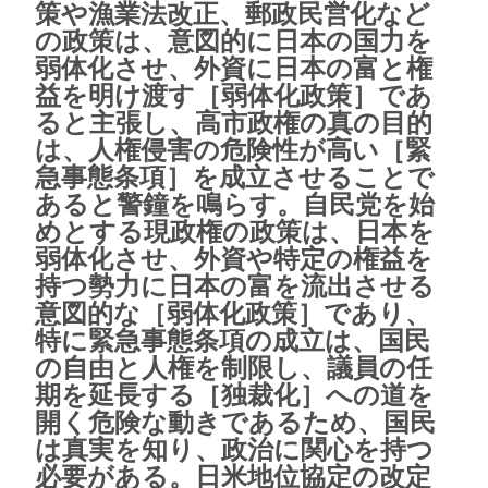
策や漁業法改正、郵政民営化など
の政策は、意図的に日本の国力を
弱体化させ、外資に日本の富と権
益を明け渡す［弱体化政策］であ
ると主張し、高市政権の真の目的
は、人権侵害の危険性が高い［緊
急事態条項］を成立させることで
あると警鐘を鳴らす。自民党を始
めとする現政権の政策は、日本を
弱体化させ、外資や特定の権益を
持つ勢力に日本の富を流出させる
意図的な［弱体化政策］であり、
特に緊急事態条項の成立は、国民
の自由と人権を制限し、議員の任
期を延長する［独裁化］への道を
開く危険な動きであるため、国民
は真実を知り、政治に関心を持つ
必要がある。日米地位協定の改定