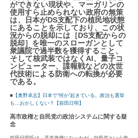
ができない現状や、マーガリンの
使用すら止められない政府の無策
は、日本がDS支配下の植民地状態
にあることを示しており、この状
況からの脱却には［DS支配からの
脱却］を唯一のスローガンとして
衆議院で過半数を獲得すること、
そして核武装ではなくAI、量子コ
ンピューター、諜報戦などの次世
代技術による防衛への転換が必要
である。
■
【奥野卓志】日本で“何か”起きている。政治も選挙
も…おかしくない？【前田日明】
高市政権と自民党の政治システムに関する疑
念
前田日明氏は、高市政権になったが、自民党という政