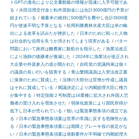
トGPTの進化により公文書館級の情報が迅速に入手可能であ
る
/
水田活用交付金と転作奨励金には合計3000億円の予算が
組まれている
/
備蓄米の維持に500億円を費やし合計3500億
円が使途不明な予算となる
/
松岡利勝農林水産大臣は米の輸
出による改革を試みたが挫折した
/
日本のために戦った人物
は社会的な信用を失うか消されてしまう現実がある
/
バター
問題において政府は酪農家に殺処分を指示した
/
漁業法改正
により漁師の後継者が激減した
/
2024年に漁業法が改正され
大企業や外資参入の道が開かれた
/
自民党の党議拘束は個々
の議員の良い行いを阻害する
/
青山繁晴議員は入管法改正案
に保身のために賛成した
/
法律の大部分は官僚が作成し議員
はそれに賛成している
/
閣議決定により内閣総理大臣に権力
が集中する
/
特定技能２号制度は16業種に拡大され外国人労
働者の受け入れを増加させた
/
弱体化政策により国民所得が
低下し日本が売られている
/
狙いは緊急事態条項の成立であ
る
/
日本の緊急事態条項案は世界の常識に反する危険性があ
る
/
日本の緊急事態条項案には期限とブレーキ役の規定がな
い
/
日本の緊急事態条項案は発動要件が不明確で内閣総理大