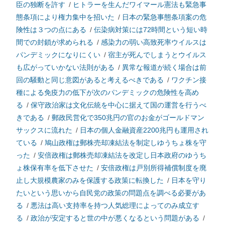
臣の独断を許す
/
ヒトラーを生んだワイマール憲法も緊急事
態条項により権力集中を招いた
/
日本の緊急事態条項案の危
険性は３つの点にある
/
伝染病対策には72時間という短い時
間での封鎖が求められる
/
感染力の弱い高致死率ウイルスは
パンデミックになりにくい
/
宿主が死んでしまうとウイルス
も広がっていかない法則がある
/
異常な報道が続く場合は前
回の騒動と同じ意図があると考えるべきである
/
ワクチン接
種による免疫力の低下が次のパンデミックの危険性を高め
る
/
保守政治家は文化伝統を中心に据えて国の運営を行うべ
きである
/
郵政民営化で350兆円の官のお金がゴールドマン
サックスに流れた
/
日本の個人金融資産2200兆円も運用され
ている
/
鳩山政権は郵株売却凍結法を制定しゆうちょ株を守
った
/
安倍政権は郵株売却凍結法を改定し日本政府のゆうち
ょ株保有率を低下させた
/
安倍政権は戸別所得補償制度を廃
止し大規模農家のみを保護する政策に転換した
/
日本を守り
たいという思いから自民党の政策の問題点を調べる必要があ
る
/
悪法は高い支持率を持つ人気総理によってのみ成立す
る
/
政治が安定すると世の中が悪くなるという問題がある
/