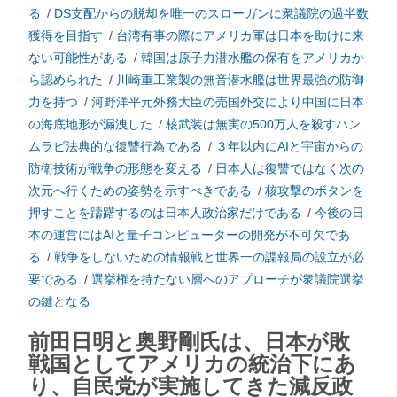
る
/
DS支配からの脱却を唯一のスローガンに衆議院の過半数
獲得を目指す
/
台湾有事の際にアメリカ軍は日本を助けに来
ない可能性がある
/
韓国は原子力潜水艦の保有をアメリカか
ら認められた
/
川崎重工業製の無音潜水艦は世界最強の防御
力を持つ
/
河野洋平元外務大臣の売国外交により中国に日本
の海底地形が漏洩した
/
核武装は無実の500万人を殺すハン
ムラビ法典的な復讐行為である
/
３年以内にAIと宇宙からの
防衛技術が戦争の形態を変える
/
日本人は復讐ではなく次の
次元へ行くための姿勢を示すべきである
/
核攻撃のボタンを
押すことを躊躇するのは日本人政治家だけである
/
今後の日
本の運営にはAIと量子コンピューターの開発が不可欠であ
る
/
戦争をしないための情報戦と世界一の諜報局の設立が必
要である
/
選挙権を持たない層へのアプローチが衆議院選挙
の鍵となる
前田日明と奥野剛氏は、日本が敗
戦国としてアメリカの統治下にあ
り、自民党が実施してきた減反政