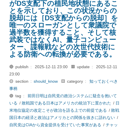
がDS支配下の植民地状態にあるこ
とを示しており、この状況からの
脱却には［DS支配からの脱却］を
唯一のスローガンとして衆議院で
過半数を獲得すること、そして核
武装ではなくAI、量子コンピュー
ター、諜報戦などの次世代技術に
よる防衛への転換が必要である。
🔴 publish :
2025-12-11 23:00
🟥 update :
2025-12-11
23:00
🟡 section :
should_know
🟨 category :
知っておくべき
事柄
🟢 tag :
前田日明は自民党の政治システムに疑念を抱いて
いる
/
敗戦国である日本はアメリカの統治下に置かれた
/
日
米地位協定の改定こそが政治を語る上での前提である
/
敗戦
国日本の経済と政治はアメリカとの関係を抜きに語れない
/
自民党はCIAから資金提供を受けていた事実がある
/
チャッ