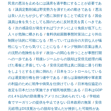
民党の悪法を止めるには議席を過半数にすることが必要であ
る
/
議員定数削減は野党勢力を潰すための動きである
/
悪法
は良い人たちが少しずつ悪に加担することで成立する
/
国会
議員は食を失うとしても国のために反対意見を貫くべきであ
る
/
次の感染症が発生すればワクチンにより免疫が低下した
人々が危険に晒される
/
食料供給困難事態対策法により外出
制限が法的に可能になる
/
黙っていては自分の大切な人が犠
牲になってから気づくことになる
/
キング牧師の言葉は善人
の沈黙の危険性を示す
/
政治への関心を持つことが事態打開
への一歩である
/
戦後レジームからの脱却は安倍元総理の掲
げた看板と矛盾している
/
安倍元総理は真に国益に適う行動
をしようとすると病に倒れた
/
日本をコントロールしている
のは通貨発行権を持つ連中である
/
彼らは薬物利権や軍産業
の利益のために戦争や病気を仕掛けている
/
日米地位協定の
改定を日本だけが実施できず植民地状態にある
/
日本はGDP
の1.4％以内の防衛費をアメリカに決められている
/
学校給
食でマーガリンの提供を中止できない日本政府の無策
/
安倍
元総理はDS支配からの脱却を望んだが挫折した可能性があ