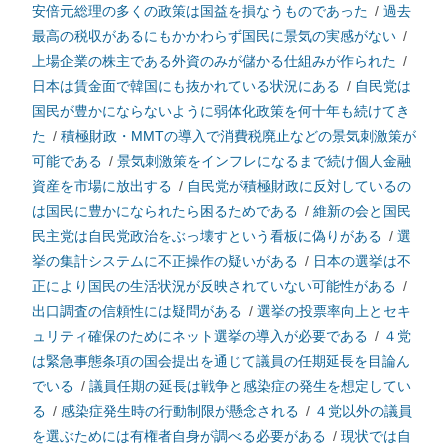
安倍元総理の多くの政策は国益を損なうものであった
/
過去
最高の税収があるにもかかわらず国民に景気の実感がない
/
上場企業の株主である外資のみが儲かる仕組みが作られた
/
日本は賃金面で韓国にも抜かれている状況にある
/
自民党は
国民が豊かにならないように弱体化政策を何十年も続けてき
た
/
積極財政・MMTの導入で消費税廃止などの景気刺激策が
可能である
/
景気刺激策をインフレになるまで続け個人金融
資産を市場に放出する
/
自民党が積極財政に反対しているの
は国民に豊かになられたら困るためである
/
維新の会と国民
民主党は自民党政治をぶっ壊すという看板に偽りがある
/
選
挙の集計システムに不正操作の疑いがある
/
日本の選挙は不
正により国民の生活状況が反映されていない可能性がある
/
出口調査の信頼性には疑問がある
/
選挙の投票率向上とセキ
ュリティ確保のためにネット選挙の導入が必要である
/
４党
は緊急事態条項の国会提出を通じて議員の任期延長を目論ん
でいる
/
議員任期の延長は戦争と感染症の発生を想定してい
る
/
感染症発生時の行動制限が懸念される
/
４党以外の議員
を選ぶためには有権者自身が調べる必要がある
/
現状では自