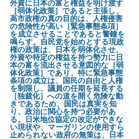
外資に日本の富と権益を明け渡す
［弱体化政策］であると主張し、
高市政権の真の目的は、人権侵害
の危険性が高い［緊急事態条項］
を成立させることであると警鐘を
鳴らす。自民党を始めとする現政
権の政策は、日本を弱体化させ、
外資や特定の権益を持つ勢力に日
本の富を流出させる意図的な［弱
体化政策］であり、特に緊急事態
条項の成立は、国民の自由と人権
を制限し、議員の任期を延長する
［独裁化］への道を開く危険な動
きであるため、国民は真実を知
り、政治に関心を持つ必要があ
る。日米地位協定の改定ができな
い現状や、マーガリンの使用すら
止められない政府の無策は、日本