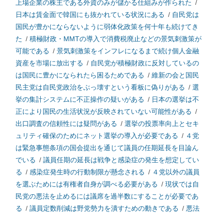
上場企業の株主である外資のみが儲かる仕組みが作られた
/
日本は賃金面で韓国にも抜かれている状況にある
/
自民党は
国民が豊かにならないように弱体化政策を何十年も続けてき
た
/
積極財政・MMTの導入で消費税廃止などの景気刺激策が
可能である
/
景気刺激策をインフレになるまで続け個人金融
資産を市場に放出する
/
自民党が積極財政に反対しているの
は国民に豊かになられたら困るためである
/
維新の会と国民
民主党は自民党政治をぶっ壊すという看板に偽りがある
/
選
挙の集計システムに不正操作の疑いがある
/
日本の選挙は不
正により国民の生活状況が反映されていない可能性がある
/
出口調査の信頼性には疑問がある
/
選挙の投票率向上とセキ
ュリティ確保のためにネット選挙の導入が必要である
/
４党
は緊急事態条項の国会提出を通じて議員の任期延長を目論ん
でいる
/
議員任期の延長は戦争と感染症の発生を想定してい
る
/
感染症発生時の行動制限が懸念される
/
４党以外の議員
を選ぶためには有権者自身が調べる必要がある
/
現状では自
民党の悪法を止めるには議席を過半数にすることが必要であ
る
/
議員定数削減は野党勢力を潰すための動きである
/
悪法