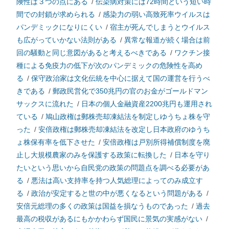
険性は３つの点にある
/
伝染病対策には72時間という短い時
間での封鎖が求められる
/
感染力の弱い高致死率ウイルスは
パンデミックになりにくい
/
宿主が死んでしまうとウイルス
も広がっていかない法則がある
/
異常な報道が続く場合は前
回の騒動と同じ意図があると考えるべきである
/
ワクチン接
種による免疫力の低下が次のパンデミックの危険性を高め
る
/
保守政治家は文化伝統を中心に据えて国の運営を行うべ
きである
/
郵政民営化で350兆円の官のお金がゴールドマン
サックスに流れた
/
日本の個人金融資産2200兆円も運用され
ている
/
鳩山政権は郵株売却凍結法を制定しゆうちょ株を守
った
/
安倍政権は郵株売却凍結法を改定し日本政府のゆうち
ょ株保有率を低下させた
/
安倍政権は戸別所得補償制度を廃
止し大規模農家のみを保護する政策に転換した
/
日本を守り
たいという思いから自民党の政策の問題点を調べる必要があ
る
/
悪法は高い支持率を持つ人気総理によってのみ成立す
る
/
政治が安定すると世の中が悪くなるという問題がある
/
安倍元総理の多くの政策は国益を損なうものであった
/
過去
最高の税収があるにもかかわらず国民に景気の実感がない
/