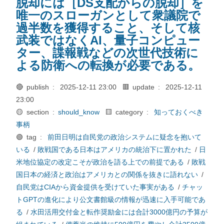
脱却には［DS支配からの脱却］を
唯一のスローガンとして衆議院で
過半数を獲得すること、そして核
武装ではなくAI、量子コンピュー
ター、諜報戦などの次世代技術に
よる防衛への転換が必要である。
🔴 publish :
2025-12-11 23:00
🟥 update :
2025-12-11
23:00
🟡 section :
should_know
🟨 category :
知っておくべき
事柄
🟢 tag :
前田日明は自民党の政治システムに疑念を抱いて
いる
/
敗戦国である日本はアメリカの統治下に置かれた
/
日
米地位協定の改定こそが政治を語る上での前提である
/
敗戦
国日本の経済と政治はアメリカとの関係を抜きに語れない
/
自民党はCIAから資金提供を受けていた事実がある
/
チャッ
トGPTの進化により公文書館級の情報が迅速に入手可能であ
る
/
水田活用交付金と転作奨励金には合計3000億円の予算が