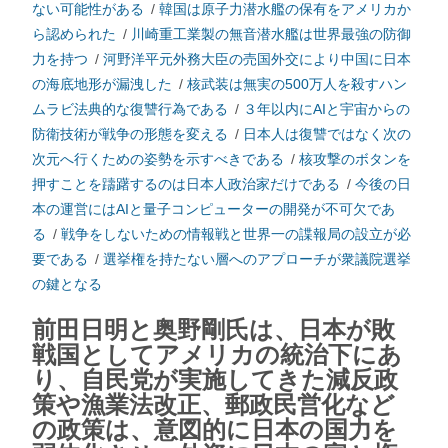
ない可能性がある
/
韓国は原子力潜水艦の保有をアメリカか
ら認められた
/
川崎重工業製の無音潜水艦は世界最強の防御
力を持つ
/
河野洋平元外務大臣の売国外交により中国に日本
の海底地形が漏洩した
/
核武装は無実の500万人を殺すハン
ムラビ法典的な復讐行為である
/
３年以内にAIと宇宙からの
防衛技術が戦争の形態を変える
/
日本人は復讐ではなく次の
次元へ行くための姿勢を示すべきである
/
核攻撃のボタンを
押すことを躊躇するのは日本人政治家だけである
/
今後の日
本の運営にはAIと量子コンピューターの開発が不可欠であ
る
/
戦争をしないための情報戦と世界一の諜報局の設立が必
要である
/
選挙権を持たない層へのアプローチが衆議院選挙
の鍵となる
前田日明と奥野剛氏は、日本が敗
戦国としてアメリカの統治下にあ
り、自民党が実施してきた減反政
策や漁業法改正、郵政民営化など
の政策は、意図的に日本の国力を