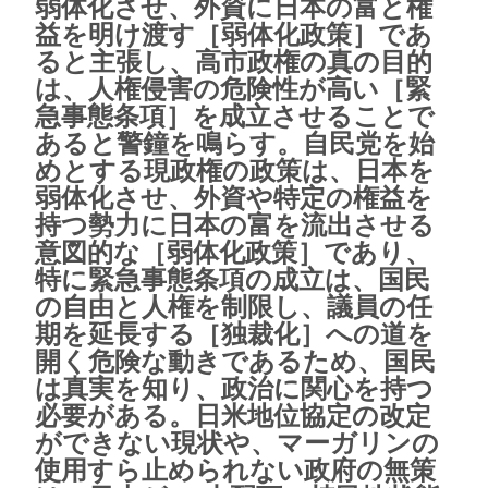
弱体化させ、外資に日本の富と権
益を明け渡す［弱体化政策］であ
ると主張し、高市政権の真の目的
は、人権侵害の危険性が高い［緊
急事態条項］を成立させることで
あると警鐘を鳴らす。自民党を始
めとする現政権の政策は、日本を
弱体化させ、外資や特定の権益を
持つ勢力に日本の富を流出させる
意図的な［弱体化政策］であり、
特に緊急事態条項の成立は、国民
の自由と人権を制限し、議員の任
期を延長する［独裁化］への道を
開く危険な動きであるため、国民
は真実を知り、政治に関心を持つ
必要がある。日米地位協定の改定
ができない現状や、マーガリンの
使用すら止められない政府の無策