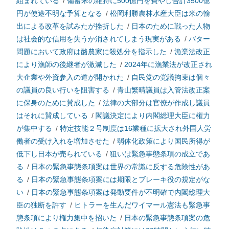
組まれている
/
備蓄米の維持に500億円を費やし合計3500億
円が使途不明な予算となる
/
松岡利勝農林水産大臣は米の輸
出による改革を試みたが挫折した
/
日本のために戦った人物
は社会的な信用を失うか消されてしまう現実がある
/
バター
問題において政府は酪農家に殺処分を指示した
/
漁業法改正
により漁師の後継者が激減した
/
2024年に漁業法が改正され
大企業や外資参入の道が開かれた
/
自民党の党議拘束は個々
の議員の良い行いを阻害する
/
青山繁晴議員は入管法改正案
に保身のために賛成した
/
法律の大部分は官僚が作成し議員
はそれに賛成している
/
閣議決定により内閣総理大臣に権力
が集中する
/
特定技能２号制度は16業種に拡大され外国人労
働者の受け入れを増加させた
/
弱体化政策により国民所得が
低下し日本が売られている
/
狙いは緊急事態条項の成立であ
る
/
日本の緊急事態条項案は世界の常識に反する危険性があ
る
/
日本の緊急事態条項案には期限とブレーキ役の規定がな
い
/
日本の緊急事態条項案は発動要件が不明確で内閣総理大
臣の独断を許す
/
ヒトラーを生んだワイマール憲法も緊急事
態条項により権力集中を招いた
/
日本の緊急事態条項案の危