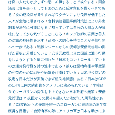
は良い人たちが少しずつ悪に加担することで成立する
/
国会
議員は食を失うとしても国のために反対意見を貫くべきであ
る
/
次の感染症が発生すればワクチンにより免疫が低下した
人々が危険に晒される
/
食料供給困難事態対策法により外出
制限が法的に可能になる
/
黙っていては自分の大切な人が犠
牲になってから気づくことになる
/
キング牧師の言葉は善人
の沈黙の危険性を示す
/
政治への関心を持つことが事態打開
への一歩である
/
戦後レジームからの脱却は安倍元総理の掲
げた看板と矛盾している
/
安倍元総理は真に国益に適う行動
をしようとすると病に倒れた
/
日本をコントロールしている
のは通貨発行権を持つ連中である
/
彼らは薬物利権や軍産業
の利益のために戦争や病気を仕掛けている
/
日米地位協定の
改定を日本だけが実施できず植民地状態にある
/
日本はGDP
の1.4％以内の防衛費をアメリカに決められている
/
学校給
食でマーガリンの提供を中止できない日本政府の無策
/
安倍
元総理はDS支配からの脱却を望んだが挫折した可能性があ
る
/
DS支配からの脱却を唯一のスローガンに衆議院の過半数
獲得を目指す
/
台湾有事の際にアメリカ軍は日本を助けに来