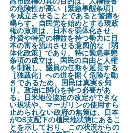
高市政権の真の目的は、人権侵害
の危険性が高い［緊急事態条項］
を成立させることであると警鐘を
鳴らす。自民党を始めとする現政
権の政策は、日本を弱体化させ、
外資や特定の権益を持つ勢力に日
本の富を流出させる意図的な［弱
体化政策］であり、特に緊急事態
条項の成立は、国民の自由と人権
を制限し、議員の任期を延長する
［独裁化］への道を開く危険な動
きであるため、国民は真実を知
り、政治に関心を持つ必要があ
る。日米地位協定の改定ができな
い現状や、マーガリンの使用すら
止められない政府の無策は、日本
がDS支配下の植民地状態にあるこ
とを示しており、この状況からの