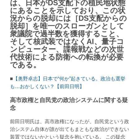
は、日本がDS支配下の植民地状態
にあることを示しており、この状
況からの脱却には［DS支配からの
脱却］を唯一のスローガンとして
衆議院で過半数を獲得すること、
そして核武装ではなくAI、量子コ
ンピューター、諜報戦などの次世
代技術による防衛への転換が必要
である。
■
【奥野卓志】日本で“何か”起きている。政治も選挙
も…おかしくない？【前田日明】
高市政権と自民党の政治システムに関する疑
念
前田日明氏は、高市政権になったが、自民党という政
治システム自体が誰が出てもまともな政治ができない
装置ではないかという疑念を抱いている。 この疑念