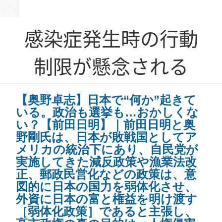
感染症発生時の行動
制限が懸念される
【奥野卓志】日本で“何か”起きて
いる。政治も選挙も…おかしくな
い？【前田日明】｜前田日明と奥
野剛氏は、日本が敗戦国としてア
メリカの統治下にあり、自民党が
実施してきた減反政策や漁業法改
正、郵政民営化などの政策は、意
図的に日本の国力を弱体化させ、
外資に日本の富と権益を明け渡す
［弱体化政策］であると主張し、