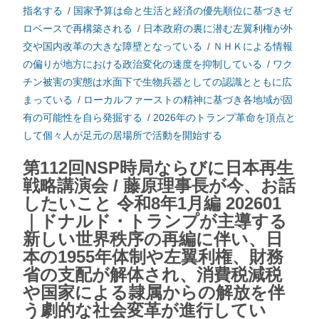
指名する
/
国家予算は命と生活と経済の優先順位に基づきゼ
ロベースで再構築される
/
日本政府の裏に潜む左翼利権が外
交や国内改革の大きな障壁となっている
/
ＮＨＫによる情報
の偏りが地方における政治変化の速度を抑制している
/
ワク
チン被害の実態は水面下で生物兵器としての認識とともに広
まっている
/
ローカルファーストの精神に基づき各地域が固
有の可能性を自ら発掘する
/
2026年のトランプ革命を頂点と
して個々人が足元の居場所で活動を開始する
第112回NSP時局ならびに日本再生
戦略講演会 / 藤原理事長が今、お話
したいこと 令和8年1月編 202601
｜ドナルド・トランプが主導する
新しい世界秩序の再編に伴い、日
本の1955年体制や左翼利権、財務
省の支配が解体され、消費税減税
や国家による隷属からの解放を伴
う劇的な社会変革が進行してい