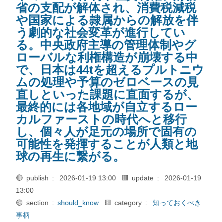
省の支配が解体され、消費税減税
や国家による隷属からの解放を伴
う劇的な社会変革が進行してい
る。中央政府主導の管理体制やグ
ローバルな利権構造が崩壊する中
で、日本は44tを超えるプルトニウ
ムの処理や予算のゼロベースの見
直しといった課題に直面するが、
最終的には各地域が自立するロー
カルファーストの時代へと移行
し、個々人が足元の場所で固有の
可能性を発揮することが人類と地
球の再生に繋がる。
🔴 publish :
2026-01-19 13:00
🟥 update :
2026-01-19
13:00
🟡 section :
should_know
🟨 category :
知っておくべき
事柄