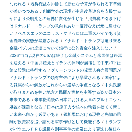
なわれる
/
既得権益を排除して新たな予算が作られる下準備
が整いつつある
/
創価学会の現場が中道改革連合を支援する
かにより公明党との連携に変化が生じる
/
消費税の引き下げ
はドナルド・トランプの意向もあり一度行なえば元に戻せな
い
/
ベネズエラのニコラス・マドゥロは二重スパイであり資
金洗浄の実態が暴露される
/
ドナルド・トランプは迫り来る
金融バブルの崩壊において銀行に公的資金を注入しない
/
2026年には現在のUSAは終了し金融システムと米国債は終焉
を迎える
/
中国共産党とイランの体制が崩壊して中東和平は
第２段階に移行する
/
グリーンランドの児童人身売買問題が
ドナルド・トランプの領有主張により暴露される
/
国家によ
る隷属からの解放がこれからの選挙の争点となる
/
中央政府
が取りまとめを担い地方と民間が実務を主導する姿が日本の
未来である
/
米軍撤退後の日本における大量のプルトニウム
処置が課題となる
/
日本は原子力や核への執着を捨てて新し
い未来へ向かう必要がある
/
銀相場における現物と先物の乖
離が投資家を追い詰める軍事作戦として機能する
/
トランプ
がパウエルＦＲＢ議長を刑事事件の追及により更迭し後任を