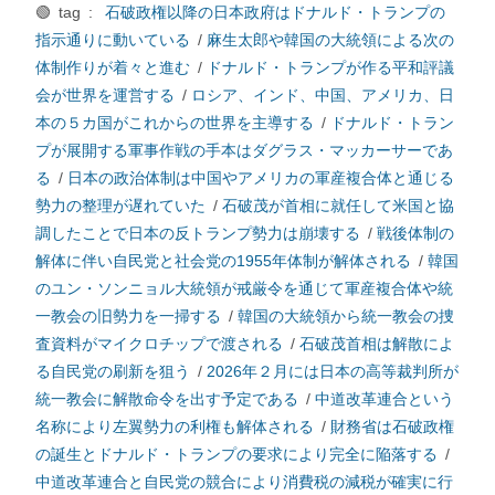
🟢 tag :
石破政権以降の日本政府はドナルド・トランプの
指示通りに動いている
/
麻生太郎や韓国の大統領による次の
体制作りが着々と進む
/
ドナルド・トランプが作る平和評議
会が世界を運営する
/
ロシア、インド、中国、アメリカ、日
本の５カ国がこれからの世界を主導する
/
ドナルド・トラン
プが展開する軍事作戦の手本はダグラス・マッカーサーであ
る
/
日本の政治体制は中国やアメリカの軍産複合体と通じる
勢力の整理が遅れていた
/
石破茂が首相に就任して米国と協
調したことで日本の反トランプ勢力は崩壊する
/
戦後体制の
解体に伴い自民党と社会党の1955年体制が解体される
/
韓国
のユン・ソンニョル大統領が戒厳令を通じて軍産複合体や統
一教会の旧勢力を一掃する
/
韓国の大統領から統一教会の捜
査資料がマイクロチップで渡される
/
石破茂首相は解散によ
る自民党の刷新を狙う
/
2026年２月には日本の高等裁判所が
統一教会に解散命令を出す予定である
/
中道改革連合という
名称により左翼勢力の利権も解体される
/
財務省は石破政権
の誕生とドナルド・トランプの要求により完全に陥落する
/
中道改革連合と自民党の競合により消費税の減税が確実に行