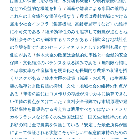
は国土の保全（治水機能、水源涵養機能）や農村景観の維持
などの公益的な機能を担う
/
減産や離農による水田の荒廃は
これらの非金銭的な価値を損なう
/
農業は農村地域における
雇用や社会インフラ（集落機能、高齢者見守りなど）の維持
に不可欠である
/
経済効率性のみを追求して離農が進むと地
域社会そのものが崩壊するリスクがある
/
補助金は地域社会
の崩壊を防ぐためのセーフティネットとしての役割も果たす
側面がある
/
鈴木大臣の政策は金銭的効率性と非金銭的安全
保障・文化維持のバランスを取る試みである
/
無制限な補助
金は非効率な生産構造を硬直化させ長期的な農業の衰退を招
くリスクがある
/
鈴木大臣の政策（減産・お米券）は生産基
盤の温存と財政負担の抑制、文化・地域社会の維持の利点が
ある
/
筆者の論にはコメ作りの存続が持つカネに換算できな
い価値の視点が欠けていた
/
食料安全保障では市場原理や経
済効率性を最優先する考え方は適用すべきではない
/
アメリ
カやフランスなど多くの先進国は国防・国民生活維持のため
多額の補助金で農業を保護している
/
安定した最低所得が国
によって保証される状態こそが正しい生産意欲維持のための