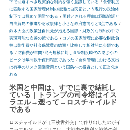
下で回避すべき現実的な制約を強く意識している
/
食管制度
に匹敵する国家管理体制の復活は自民党という現行の政治体
制下では極めて困難である
/
困難とされる理由は国際協調と
自由貿易の推進や財政規律と小さな政府志向など3点である
/
鈴木大臣の政策は自民党が抱える国際・財政的な制約の中で
実現可能な次善の策である
/
コメの国家管理に必要な財政負
担は防衛費や社会保障費の総額と比較して相対的に少額であ
る
/
防衛費が年間7兆円規模に対し食管制度時代の逆ざやの
ピークは年間数千億円程度であった
/
食料管理における支出
は有事のリスク回避費用という国防への投資として正当化さ
れる
米国と中国は、すでに裏で結託し
ている｜トランプの司令塔はイス
ラエル→遡って→ロスチャイルド
である
ロスチャイルドが［三枚舌外交］で作り出したのがイ
スラエルだ。 イギリスは、大戦中の勝利と戦後の利