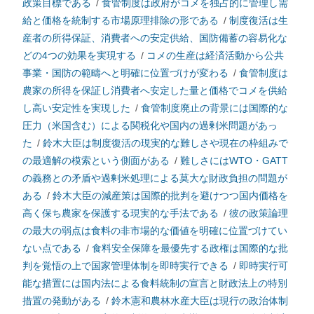
政策目標である
/
食管制度は政府がコメを独占的に管理し需
給と価格を統制する市場原理排除の形である
/
制度復活は生
産者の所得保証、消費者への安定供給、国防備蓄の容易化な
どの4つの効果を実現する
/
コメの生産は経済活動から公共
事業・国防の範疇へと明確に位置づけが変わる
/
食管制度は
農家の所得を保証し消費者へ安定した量と価格でコメを供給
し高い安定性を実現した
/
食管制度廃止の背景には国際的な
圧力（米国含む）による関税化や国内の過剰米問題があっ
た
/
鈴木大臣は制度復活の現実的な難しさや現在の枠組みで
の最適解の模索という側面がある
/
難しさにはWTO・GATT
の義務との矛盾や過剰米処理による莫大な財政負担の問題が
ある
/
鈴木大臣の減産策は国際的批判を避けつつ国内価格を
高く保ち農家を保護する現実的な手法である
/
彼の政策論理
の最大の弱点は食料の非市場的な価値を明確に位置づけてい
ない点である
/
食料安全保障を最優先する政権は国際的な批
判を覚悟の上で国家管理体制を即時実行できる
/
即時実行可
能な措置には国内法による食料統制の宣言と財政法上の特別
措置の発動がある
/
鈴木憲和農林水産大臣は現行の政治体制