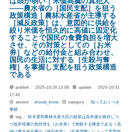
は頭が弱い｜米価高騰の真犯人
――農水省の［国民支配］を狙う
政策構造｜農林水産省が主導する
［減反政策］は、意図的に供給を
絞り米価を恒久的に高値に固定化
することで国民の食費負担を増大
させ、その対策としての［お米
券］などの給付金と組み合わせ、
国民の生活に対する［生殺与奪
権］を掌握し支配を狙う政策構造
である
🔴 publish :
2025-10-28 13:08
🟥 update :
2025-10-31
17:40
🟡 section :
should_know
🟨 category :
知っておくべき
事柄
🟢 tag :
鈴木憲和農林水産大臣の政策は高米価を維持しつ
つ低所得層の負担増を［お米券］で相殺する構造である
/
高
値は農水省主導の［減反政策］（生産調整）によって意図的