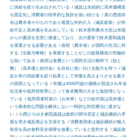
に供給を絞り生み出されている
/
減反は永続的に高米価構造
を固定化し消費者の恒常的な負担を強い続ける
/
真の悪徳存
在は農水省そのものであり過度な外的介入（減反政策）が供
給不足と高米価を生み出している
/
鈴木憲和農水大臣は米国
からの要請を忠実に推進しており、次の選挙で鈴木憲和議員
を落選させる必要がある
/
政府（農水省）が国民の生活に対
する［生殺与奪権］を掌握することがこの政策構造の究極的
な狙いである
/
政府は食費という国民生活の根幹で［飴と
鞭］（高米価と給付金）を自在に使い分ける能力を持つ
/
減
反が米の供給量を絞り結果として米価を高止まりさせる最大
の原因となっている
/
米価は4000円超の価格が容認され年金
生活者や低所得世帯にとって食卓費用の大きな負担増となっ
ている
/
低所得者対策の［お米券］などの給付策は高米価と
いう根本的な問題を解決しない一時的な対症療法に過ぎな
い
/
小西ひろゆき参院議員は政府の関与否定と減反継続の矛
盾を突き減反廃止を主張する
/
消費者団体は減反継続が輸入
依存を高め食料安全保障を放棄していると批判する
/
減反政