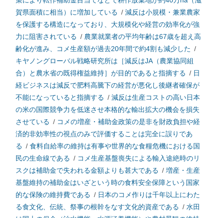
策により転作補助金目当てなどで耕作放棄地が約40万ha（滋
賀県面積に相当）に増加している
/
減反は小規模・兼業農家
を保護する構造になっており、大規模化や経営の効率化が強
力に阻害されている
/
農業就業者の平均年齢は67歳を超え高
齢化が進み、コメ生産額が過去20年間で約4割も減少した
/
キヤノングローバル戦略研究所は［減反はJA（農業協同組
合）と農水省の既得権益維持］が目的であると指摘する
/
日
経ビジネスは減反で肥料高騰下の経営が悪化し後継者確保が
不能になっていると指摘する
/
減反は生産コストの高い日本
の米の国際競争力を低迷させ本格的な輸出拡大の機会を損失
させている
/
コメの増産・補助金政策の是非を財政負担や経
済的非効率性の視点のみで評価することは完全に誤りであ
る
/
食料自給率の維持は有事や世界的な食糧危機における国
民の生命線である
/
コメ生産基盤喪失による輸入途絶時のリ
スクは補助金で失われる金額よりも甚大である
/
増産・生産
基盤維持の補助金はいざという時の食料安全保障という国家
的な保険の維持費である
/
日本のコメ作りは千年以上にわた
る食文化、伝統、祭事の根幹をなす文化的資産である
/
水田