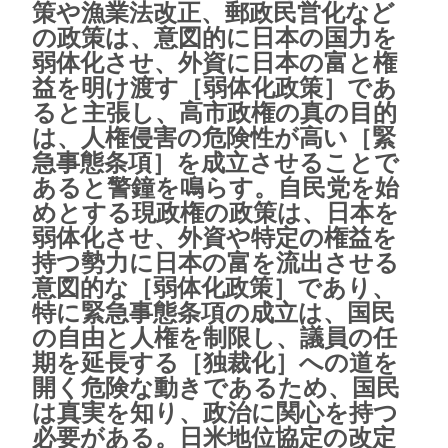
策や漁業法改正、郵政民営化など
の政策は、意図的に日本の国力を
弱体化させ、外資に日本の富と権
益を明け渡す［弱体化政策］であ
ると主張し、高市政権の真の目的
は、人権侵害の危険性が高い［緊
急事態条項］を成立させることで
あると警鐘を鳴らす。自民党を始
めとする現政権の政策は、日本を
弱体化させ、外資や特定の権益を
持つ勢力に日本の富を流出させる
意図的な［弱体化政策］であり、
特に緊急事態条項の成立は、国民
の自由と人権を制限し、議員の任
期を延長する［独裁化］への道を
開く危険な動きであるため、国民
は真実を知り、政治に関心を持つ
必要がある。日米地位協定の改定