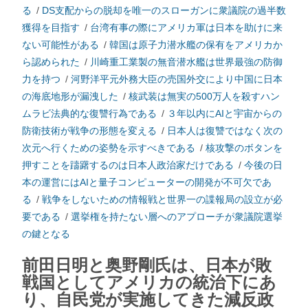
る
/
DS支配からの脱却を唯一のスローガンに衆議院の過半数
獲得を目指す
/
台湾有事の際にアメリカ軍は日本を助けに来
ない可能性がある
/
韓国は原子力潜水艦の保有をアメリカか
ら認められた
/
川崎重工業製の無音潜水艦は世界最強の防御
力を持つ
/
河野洋平元外務大臣の売国外交により中国に日本
の海底地形が漏洩した
/
核武装は無実の500万人を殺すハン
ムラビ法典的な復讐行為である
/
３年以内にAIと宇宙からの
防衛技術が戦争の形態を変える
/
日本人は復讐ではなく次の
次元へ行くための姿勢を示すべきである
/
核攻撃のボタンを
押すことを躊躇するのは日本人政治家だけである
/
今後の日
本の運営にはAIと量子コンピューターの開発が不可欠であ
る
/
戦争をしないための情報戦と世界一の諜報局の設立が必
要である
/
選挙権を持たない層へのアプローチが衆議院選挙
の鍵となる
前田日明と奥野剛氏は、日本が敗
戦国としてアメリカの統治下にあ
り、自民党が実施してきた減反政