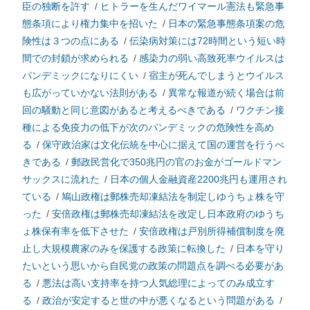
臣の独断を許す
/
ヒトラーを生んだワイマール憲法も緊急事
態条項により権力集中を招いた
/
日本の緊急事態条項案の危
険性は３つの点にある
/
伝染病対策には72時間という短い時
間での封鎖が求められる
/
感染力の弱い高致死率ウイルスは
パンデミックになりにくい
/
宿主が死んでしまうとウイルス
も広がっていかない法則がある
/
異常な報道が続く場合は前
回の騒動と同じ意図があると考えるべきである
/
ワクチン接
種による免疫力の低下が次のパンデミックの危険性を高め
る
/
保守政治家は文化伝統を中心に据えて国の運営を行うべ
きである
/
郵政民営化で350兆円の官のお金がゴールドマン
サックスに流れた
/
日本の個人金融資産2200兆円も運用され
ている
/
鳩山政権は郵株売却凍結法を制定しゆうちょ株を守
った
/
安倍政権は郵株売却凍結法を改定し日本政府のゆうち
ょ株保有率を低下させた
/
安倍政権は戸別所得補償制度を廃
止し大規模農家のみを保護する政策に転換した
/
日本を守り
たいという思いから自民党の政策の問題点を調べる必要があ
る
/
悪法は高い支持率を持つ人気総理によってのみ成立す
る
/
政治が安定すると世の中が悪くなるという問題がある
/