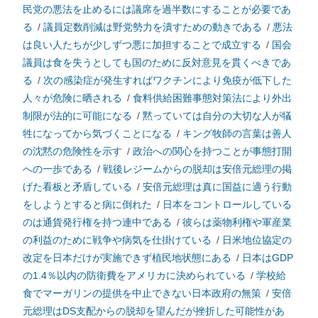
民党の悪法を止めるには議席を過半数にすることが必要であ
る
/
議員定数削減は野党勢力を潰すための動きである
/
悪法
は良い人たちが少しずつ悪に加担することで成立する
/
国会
議員は食を失うとしても国のために反対意見を貫くべきであ
る
/
次の感染症が発生すればワクチンにより免疫が低下した
人々が危険に晒される
/
食料供給困難事態対策法により外出
制限が法的に可能になる
/
黙っていては自分の大切な人が犠
牲になってから気づくことになる
/
キング牧師の言葉は善人
の沈黙の危険性を示す
/
政治への関心を持つことが事態打開
への一歩である
/
戦後レジームからの脱却は安倍元総理の掲
げた看板と矛盾している
/
安倍元総理は真に国益に適う行動
をしようとすると病に倒れた
/
日本をコントロールしている
のは通貨発行権を持つ連中である
/
彼らは薬物利権や軍産業
の利益のために戦争や病気を仕掛けている
/
日米地位協定の
改定を日本だけが実施できず植民地状態にある
/
日本はGDP
の1.4％以内の防衛費をアメリカに決められている
/
学校給
食でマーガリンの提供を中止できない日本政府の無策
/
安倍
元総理はDS支配からの脱却を望んだが挫折した可能性があ