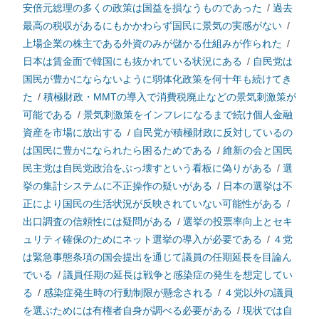
安倍元総理の多くの政策は国益を損なうものであった
/
過去
最高の税収があるにもかかわらず国民に景気の実感がない
/
上場企業の株主である外資のみが儲かる仕組みが作られた
/
日本は賃金面で韓国にも抜かれている状況にある
/
自民党は
国民が豊かにならないように弱体化政策を何十年も続けてき
た
/
積極財政・MMTの導入で消費税廃止などの景気刺激策が
可能である
/
景気刺激策をインフレになるまで続け個人金融
資産を市場に放出する
/
自民党が積極財政に反対しているの
は国民に豊かになられたら困るためである
/
維新の会と国民
民主党は自民党政治をぶっ壊すという看板に偽りがある
/
選
挙の集計システムに不正操作の疑いがある
/
日本の選挙は不
正により国民の生活状況が反映されていない可能性がある
/
出口調査の信頼性には疑問がある
/
選挙の投票率向上とセキ
ュリティ確保のためにネット選挙の導入が必要である
/
４党
は緊急事態条項の国会提出を通じて議員の任期延長を目論ん
でいる
/
議員任期の延長は戦争と感染症の発生を想定してい
る
/
感染症発生時の行動制限が懸念される
/
４党以外の議員
を選ぶためには有権者自身が調べる必要がある
/
現状では自