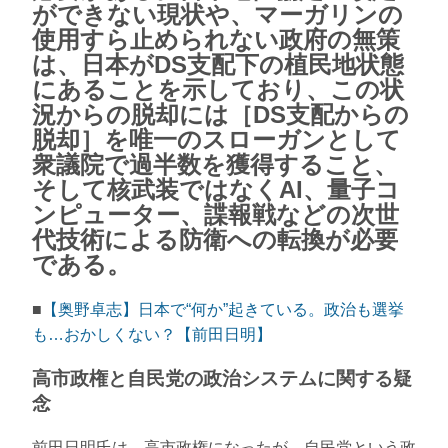
ができない現状や、マーガリンの
使用すら止められない政府の無策
は、日本がDS支配下の植民地状態
にあることを示しており、この状
況からの脱却には［DS支配からの
脱却］を唯一のスローガンとして
衆議院で過半数を獲得すること、
そして核武装ではなくAI、量子コ
ンピューター、諜報戦などの次世
代技術による防衛への転換が必要
である。
■
【奥野卓志】日本で“何か”起きている。政治も選挙
も…おかしくない？【前田日明】
高市政権と自民党の政治システムに関する疑
念
前田日明氏は、高市政権になったが、自民党という政