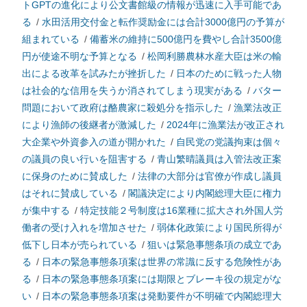
トGPTの進化により公文書館級の情報が迅速に入手可能であ
る
/
水田活用交付金と転作奨励金には合計3000億円の予算が
組まれている
/
備蓄米の維持に500億円を費やし合計3500億
円が使途不明な予算となる
/
松岡利勝農林水産大臣は米の輸
出による改革を試みたが挫折した
/
日本のために戦った人物
は社会的な信用を失うか消されてしまう現実がある
/
バター
問題において政府は酪農家に殺処分を指示した
/
漁業法改正
により漁師の後継者が激減した
/
2024年に漁業法が改正され
大企業や外資参入の道が開かれた
/
自民党の党議拘束は個々
の議員の良い行いを阻害する
/
青山繁晴議員は入管法改正案
に保身のために賛成した
/
法律の大部分は官僚が作成し議員
はそれに賛成している
/
閣議決定により内閣総理大臣に権力
が集中する
/
特定技能２号制度は16業種に拡大され外国人労
働者の受け入れを増加させた
/
弱体化政策により国民所得が
低下し日本が売られている
/
狙いは緊急事態条項の成立であ
る
/
日本の緊急事態条項案は世界の常識に反する危険性があ
る
/
日本の緊急事態条項案には期限とブレーキ役の規定がな
い
/
日本の緊急事態条項案は発動要件が不明確で内閣総理大