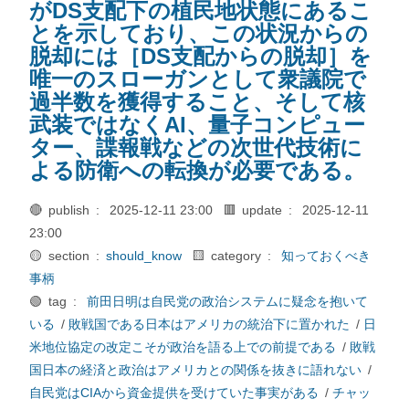
がDS支配下の植民地状態にあるこ
とを示しており、この状況からの
脱却には［DS支配からの脱却］を
唯一のスローガンとして衆議院で
過半数を獲得すること、そして核
武装ではなくAI、量子コンピュー
ター、諜報戦などの次世代技術に
よる防衛への転換が必要である。
🔴 publish :
2025-12-11 23:00
🟥 update :
2025-12-11
23:00
🟡 section :
should_know
🟨 category :
知っておくべき
事柄
🟢 tag :
前田日明は自民党の政治システムに疑念を抱いて
いる
/
敗戦国である日本はアメリカの統治下に置かれた
/
日
米地位協定の改定こそが政治を語る上での前提である
/
敗戦
国日本の経済と政治はアメリカとの関係を抜きに語れない
/
自民党はCIAから資金提供を受けていた事実がある
/
チャッ