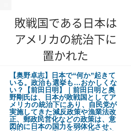
敗戦国である日本は
アメリカの統治下に
置かれた
【奥野卓志】日本で“何か”起きて
いる。政治も選挙も…おかしくな
い？【前田日明】｜前田日明と奥
野剛氏は、日本が敗戦国としてア
メリカの統治下にあり、自民党が
実施してきた減反政策や漁業法改
正、郵政民営化などの政策は、意
図的に日本の国力を弱体化させ、