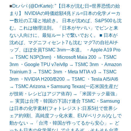
■
Dr.パパ (@DrKarte): "【日本が沈む日=世界恐慌の始
まり】 NVIDIAの時価総額4兆ドル=日本の化学メーカ
ー数社の工場と地続き。 日本が沈めば、S&P500も沈
む。これは物理法則。 「日本がヤバい」でピンと来
ない人向けに、最短ルートで繋いでおく。 ■ 日本が
沈めば、マグニフィセント7も沈む マグ7の自社AIチ
ップ、ほぼ全員TSMC 3nm一本道。 ・Apple A19 Pro
→ TSMC N3P(3nm) ・Microsoft Maia 200 → TSMC
3nm ・Google TPU v7e/v8p → TSMC 3nm ・Amazon
Trainium 3 → TSMC 3nm ・Meta MTIA v3 → TSMC
3nm ・NVIDIA H200/B200 → TSMC ・Tesla AI5/AI6
→ TSMC Arizona + Samsung Texas(一応米国生産だ
が技術・レシピはアジア依存) →「米国テック最強」
← 実質は台湾・韓国の下請け連合 TSMC・Samsung
は日本の化学素材(フォトレジスト:日系5社で世界シ
ェア約9割、高純度フッ化水素、EUVペリクル)なしで
動かない →「台湾・韓国が作ってるから安心」← ど
っちも日本の化学屋なしで止まるぞ →そもそも台湾