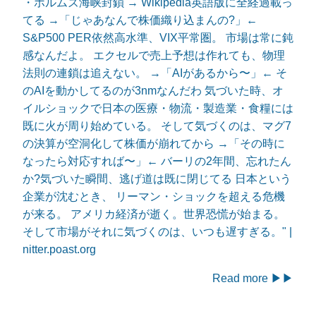
・ホルムズ海峡封鎖 → Wikipedia英語版に全経過載っ
てる →「じゃあなんで株価織り込まんの?」←
S&P500 PER依然高水準、VIX平常圏。 市場は常に鈍
感なんだよ。 エクセルで売上予想は作れても、物理
法則の連鎖は追えない。 →「AIがあるから〜」← そ
のAIを動かしてるのが3nmなんだわ 気づいた時、オ
イルショックで日本の医療・物流・製造業・食糧には
既に火が周り始めている。 そして気づくのは、マグ7
の決算が空洞化して株価が崩れてから →「その時に
なったら対応すれば〜」← バーリの2年間、忘れたん
か?気づいた瞬間、逃げ道は既に閉じてる 日本という
企業が沈むとき、 リーマン・ショックを超える危機
が来る。 アメリカ経済が逝く。世界恐慌が始まる。
そして市場がそれに気づくのは、いつも遅すぎる。" |
nitter.poast.org
Read more ▶▶