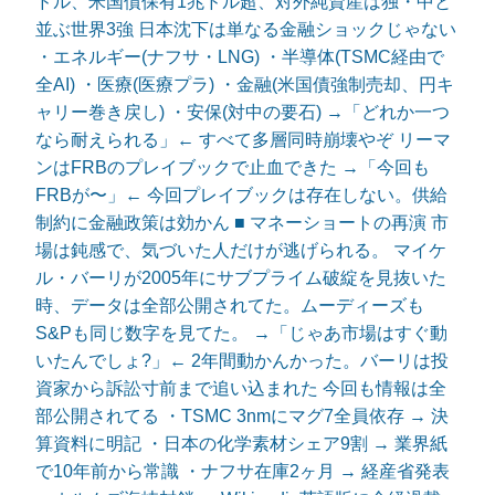
ドル、米国債保有1兆ドル超、対外純資産は独・中と
並ぶ世界3強 日本沈下は単なる金融ショックじゃない
・エネルギー(ナフサ・LNG) ・半導体(TSMC経由で
全AI) ・医療(医療プラ) ・金融(米国債強制売却、円キ
ャリー巻き戻し) ・安保(対中の要石) →「どれか一つ
なら耐えられる」← すべて多層同時崩壊やぞ リーマ
ンはFRBのプレイブックで止血できた →「今回も
FRBが〜」← 今回プレイブックは存在しない。供給
制約に金融政策は効かん ■ マネーショートの再演 市
場は鈍感で、気づいた人だけが逃げられる。 マイケ
ル・バーリが2005年にサブプライム破綻を見抜いた
時、データは全部公開されてた。ムーディーズも
S&Pも同じ数字を見てた。 →「じゃあ市場はすぐ動
いたんでしょ?」← 2年間動かんかった。バーリは投
資家から訴訟寸前まで追い込まれた 今回も情報は全
部公開されてる ・TSMC 3nmにマグ7全員依存 → 決
算資料に明記 ・日本の化学素材シェア9割 → 業界紙
で10年前から常識 ・ナフサ在庫2ヶ月 → 経産省発表