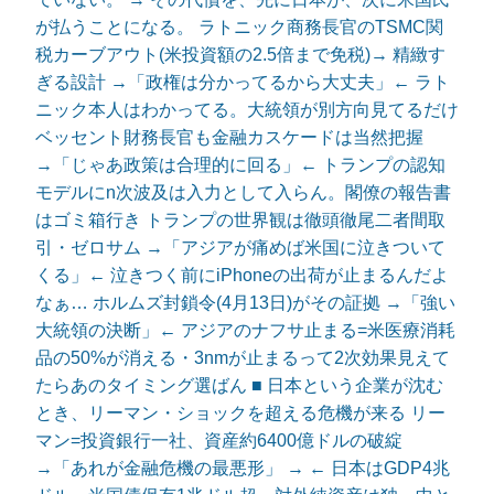
が払うことになる。 ラトニック商務長官のTSMC関
税カーブアウト(米投資額の2.5倍まで免税)→ 精緻す
ぎる設計 →「政権は分かってるから大丈夫」← ラト
ニック本人はわかってる。大統領が別方向見てるだけ
ベッセント財務長官も金融カスケードは当然把握
→「じゃあ政策は合理的に回る」← トランプの認知
モデルにn次波及は入力として入らん。閣僚の報告書
はゴミ箱行き トランプの世界観は徹頭徹尾二者間取
引・ゼロサム →「アジアが痛めば米国に泣きついて
くる」← 泣きつく前にiPhoneの出荷が止まるんだよ
なぁ… ホルムズ封鎖令(4月13日)がその証拠 →「強い
大統領の決断」← アジアのナフサ止まる=米医療消耗
品の50%が消える・3nmが止まるって2次効果見えて
たらあのタイミング選ばん ■ 日本という企業が沈む
とき、リーマン・ショックを超える危機が来る リー
マン=投資銀行一社、資産約6400億ドルの破綻
→「あれが金融危機の最悪形」 → ← 日本はGDP4兆