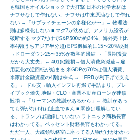
も韓国もオイルショックで大打撃 日本の化学素材は
ナフサなしで作れない、ナフサは中東原油なしで作れ
ない →「サプライチェーンの多様化が〜」← 物理法
則は多様化しない ■ マグ7が沈めば、アメリカ経済が
破断する マグ7だけでS&P500の約34%、海外売上比
率4割(うちアジア半分超) EPS機械的に15〜20%毀損
→ドローダウン25〜35%が数学的帰結 →「長期投資
だから大丈夫」← 401(k)毀損→個人消費急減速→雇
用悪化の逆回転が始まる 米GDPの70%は個人消費、
米家計金融資産の4割は株式 →「FRBが利下げで支え
る」← ドル安→輸入インフレ再燃で手詰まり、プレ
イブック焼失 地銀・CLO・商業不動産ローンが連鎖
毀損 →「リーマンの教訓があるから」← 教訓があっ
ても弾がなければ止血できん ■ 閣僚は理解してい
る、トランプは理解していない ラトニック商務長官
はわかってる。ベッセント財務長官もわかってる。
ただ一人、大統領執務室に座ってる人物だけがわかっ
ていない。 → その代償を、先に日本が、次に米国民