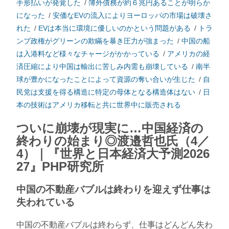
手形払いが発覚した
/
簿外債務が約６兆円あることが明らか
になった
/
安価なEVの流入によりヨーロッパの市場は破壊さ
れた
/
EVは本当に環境に優しいのかという問題がある
/
トラ
ンプ政権がグリーンの欺瞞を暴き圧力が強まった
/
中国の船
は入港料など様々なチャージがかかっている
/
アメリカの経
済圧縮により中国は輸出に苦しみ内需も崩壊している
/
南半
球が豊かになったことによって資源の奪い合いが生じた
/
自
民党は支援を得る構造に特定の母体となる構造体はない
/
日
本の技術はアメリカ移転と共に世界中に販売される
ついに崩壊が現実に…中国経済の
終わりの始まり◎渡邉哲也氏（4／
4）｜『世界と日本経済大予測2026
27』PHP研究所
中国の不動産バブルは終わりを迎えず仕事は
失われている
中国の不動産バブルは終わらず、仕事はどんどん失わ