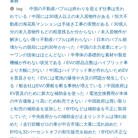
事柄
🟢 tag :
中国の不動産バブルは終わりを迎えず仕事は失わ
れている
/
中国には30億人以上の未入居物件がある
/
恒大不
動産の海花島マンションは手抜き工事の実態がある
/
30億人
分の未入居物件もどの程度残るか分からない
/
未入居物件が
解決しない限り不動産バブルは終わらない
/
日本のバブル崩
壊からの脱却には約30年かかった
/
中国の主力産業にオンリ
ーワンの技術はほとんどない
/
半導体の基礎的な素材や製造
機械が作れない状況である
/
EVの部品点数はハイブリッド車
より大幅に少ない
/
中国はハイブリッド車が作れないためEV
を普及させた
/
EVには電池の爆発や火災の問題が発生してい
る
/
船会社はEVの乗船を断る事例が増えている
/
中国政府は
EV普及のために膨大な補助金を使った
/
電池交換費用が本体
の中古価格より高いため転売できない
/
中国政府は買い取り
と転売の補助金を追加した
/
BYDなどは補助金を不正に取得
していた
/
中央政府からの補助金が止まりシステムは壊れ始
めた
/
走行距離ゼロの車が中古市場に大量に流れ始めた
/
BYDも32パーセントオフの割引販売を始めた
/
BYDの不正な