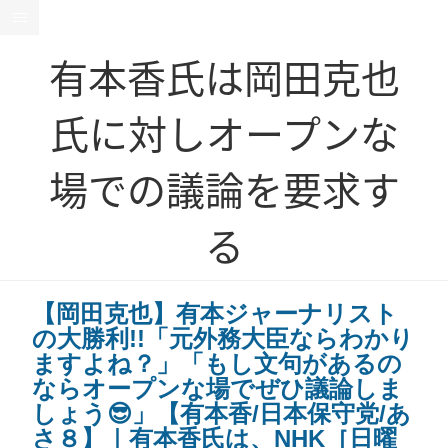
有本香氏は岡田克也
氏に対しオープンな
場での議論を要求す
る
【岡田克也】有本ジャーナリスト
の大勝利!!「元外務大臣ならわかり
ますよね？」「もし文句があるの
ならオープンな場でぜひ議論しま
しょう😎」【有本香/日本保守党/あ
さ８】｜有本香氏は、NHK［日曜