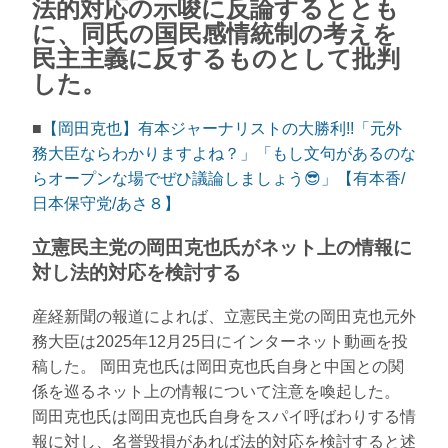
法的対応の示唆に反論するととも
に、同氏の国民感情統制の考えを
民主主義に反するものとして批判
した。
■
【岡田克也】有本ジャーナリストの大勝利!!「元外
務大臣ならわかりますよね？」「もし文句があるのな
らオープンな場でぜひ議論しましょう😎」【有本香/
日本保守党/あさ８】
立憲民主党の岡田克也氏がネット上の情報に
対し法的対応を検討する
産経新聞の報道によれば、立憲民主党の岡田克也元外
務大臣は2025年12月25日にインターネット動画を投
稿した。 岡田克也氏は岡田克也氏自身と中国との関
係を巡るネット上の情報について注意を喚起した。
岡田克也氏は岡田克也氏自身をスパイ呼ばわりする情
報に対し、名誉毀損があれば法的対応を検討すると述