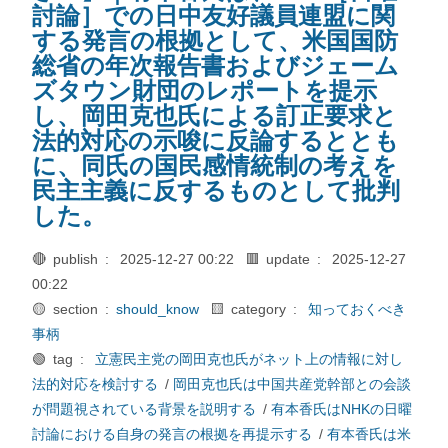
討論］での日中友好議員連盟に関
する発言の根拠として、米国国防
総省の年次報告書およびジェーム
ズタウン財団のレポートを提示
し、岡田克也氏による訂正要求と
法的対応の示唆に反論するととも
に、同氏の国民感情統制の考えを
民主主義に反するものとして批判
した。
🔴 publish :
2025-12-27 00:22
🟥 update :
2025-12-27
00:22
🟡 section :
should_know
🟨 category :
知っておくべき
事柄
🟢 tag :
立憲民主党の岡田克也氏がネット上の情報に対し
法的対応を検討する
/
岡田克也氏は中国共産党幹部との会談
が問題視されている背景を説明する
/
有本香氏はNHKの日曜
討論における自身の発言の根拠を再提示する
/
有本香氏は米