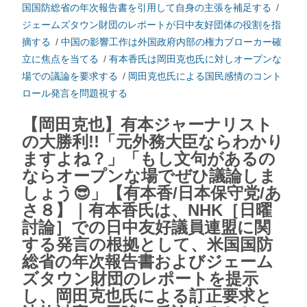
国国防総省の年次報告書を引用して自身の主張を補足する
/
ジェームズタウン財団のレポートが日中友好団体の役割を指
摘する
/
中国の影響工作は外国政府内部の権力ブローカー確
立に焦点を当てる
/
有本香氏は岡田克也氏に対しオープンな
場での議論を要求する
/
岡田克也氏による国民感情のコント
ロール発言を問題視する
【岡田克也】有本ジャーナリスト
の大勝利!!「元外務大臣ならわかり
ますよね？」「もし文句があるの
ならオープンな場でぜひ議論しま
しょう😎」【有本香/日本保守党/あ
さ８】｜有本香氏は、NHK［日曜
討論］での日中友好議員連盟に関
する発言の根拠として、米国国防
総省の年次報告書およびジェーム
ズタウン財団のレポートを提示
し、岡田克也氏による訂正要求と