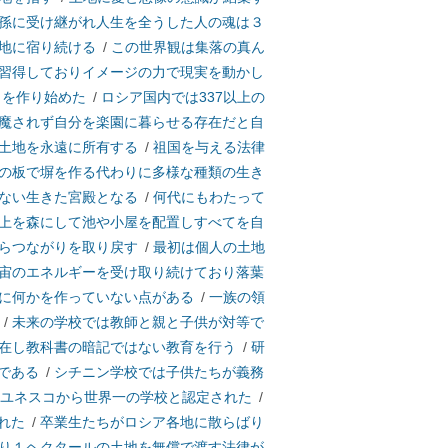
孫に受け継がれ人生を全うした人の魂は３
地に宿り続ける
/
この世界観は集落の真ん
習得しておりイメージの力で現実を動かし
ィを作り始めた
/
ロシア国内では337以上の
魔されず自分を楽園に暮らせる存在だと自
土地を永遠に所有する
/
祖国を与える法律
の板で塀を作る代わりに多様な種類の生き
ない生きた宮殿となる
/
何代にもわたって
上を森にして池や小屋を配置しすべてを自
らつながりを取り戻す
/
最初は個人の土地
宙のエネルギーを受け取り続けており落葉
に何かを作っていない点がある
/
一族の領
/
未来の学校では教師と親と子供が対等で
在し教科書の暗記ではない教育を行う
/
研
である
/
シチニン学校では子供たちが義務
ユネスコから世界一の学校と認定された
/
れた
/
卒業生たちがロシア各地に散らばり
り１ヘクタールの土地を無償で渡す法律が