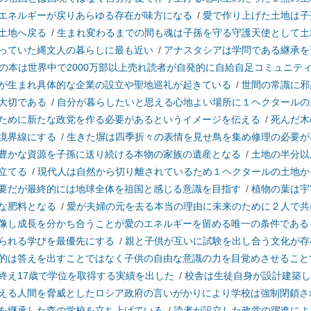
エネルギーが戻りあらゆる存在が味方になる
/
愛で作り上げた土地は子
土地へ戻る
/
生まれ変わるまでの間も魂は子孫を守る守護天使として土
っていた縄文人の暮らしに最も近い
/
アナスタシアは学問である継承を
の本は世界中で2000万部以上売れ読者が自発的に自給自足コミュニテ
が生まれ具体的な企業の設立や聖地巡礼が起きている
/
世間の常識に邪
大切である
/
自分が暮らしたいと思える心地よい場所に１ヘクタールの
ために新たな政党を作る必要があるというイメージを伝える
/
死んだ木
境界線にする
/
生きた塀は四季折々の表情を見せ鳥を集め修理の必要が
豊かな資源を子孫に送り続ける本物の家族の遺産となる
/
土地の半分以
立てる
/
現代人は自然から切り離されているため１ヘクタールの土地か
要だが最終的には地球全体を祖国と感じる意識を目指す
/
植物の葉は宇
な肥料となる
/
愛が夫婦の元を去る本当の理由に未来のために２人で共
像し成長を分かち合うことが愛のエネルギーを留める唯一の条件である
られる学びを最優先にする
/
親と子供が互いに試験を出し合う文化が存
的は答えを出すことではなく子供の自由な意識の力を目覚めさせること
終え17歳で学位を取得する実績を出した
/
校舎は生徒自身が設計建築し
える人間を脅威としたロシア政府の言いがかりにより学校は強制閉鎖さ
を継承した森の学校を立ち上げている
/
読者が設立した政党の躍進によ