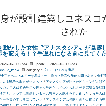
自身が設計建築しユネスコ
された
を動かした女性〝アナスタシア〟が暴露
界を変える！？手遅れになる前に見てく
2026-06-11 05:33
🟥 update :
2026-06-11 05:33
should_know
🟨 category :
知っておくべき事柄
が全宇宙のエネルギーを凝縮させて作った最高傑作が人間である
/
分析
による戦争の歴史が始まった
/
アナスタシアが語ったビジョンが人類逆
ルカン星人は超合理的な世界を理想として受け入れさせる完璧な侵略計
りアナスタシアは訓練センターの異星人の武器を無力化した
/
異星人は
ギーを集めて兵器にしていた
/
アナスタシアは侵略計画が目前に迫る中
の祖国とは国境ではなく自分が愛で作り上げる地球上のたった１点の土