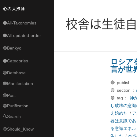
心の大掃除
校舎は生徒
⚫All-Taxonomies
⚫All-updated-order
🟣Benkyo
ロシア
⚫Categories
言が世
🔴Database
🔴 publish :
🟠Manifestation
🟡 section :
🔴Post
🟢 tag :
神
し破壊の意識
🔵Purification
え始めた
/
ア
🔍Search
器は意識であ
る意識エネル
🟡Should_Know
告した
/
本当