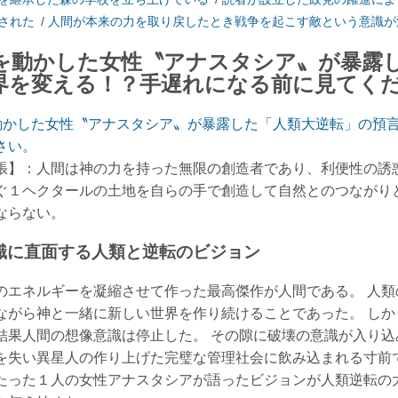
された
/
人間が本来の力を取り戻したとき戦争を起こす敵という意識が
を動かした女性〝アナスタシア〟が暴露
界を変える！？手遅れになる前に見てく
動かした女性〝アナスタシア〟が暴露した「人類大逆転」の預
さい。
張】：人間は神の力を持った無限の創造者であり、利便性の誘
ぐ１ヘクタールの土地を自らの手で創造して自然とのつながり
ならない。
識に直面する人類と逆転のビジョン
のエネルギーを凝縮させて作った最高傑作が人間である。 人
ながら神と一緒に新しい世界を作り続けることであった。 し
結果人間の想像意識は停止した。 その隙に破壊の意識が入り込
を失い異星人の作り上げた完璧な管理社会に飲み込まれる寸前
たった１人の女性アナスタシアが語ったビジョンが人類逆転の