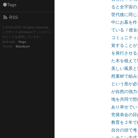
⚫Tags
ると全宇宙の
世代後に同じ
RSS
中にお墓を作
© 2016-
2026. All rights reserved.
ている
/
彼女
このサイトはAmazonアソシエイト
のリンクを使用しています。
コミュニティ
Built with
Hugo
覚することが
Theme
Blackburn
を発行させる
た木を植えて
美しい風景と
然素材で組み
という形が必
が自然の強力
地を共同で想
あり幸せでい
究発表会の目
教育を２年で
自分の頭で考
シチニン方式