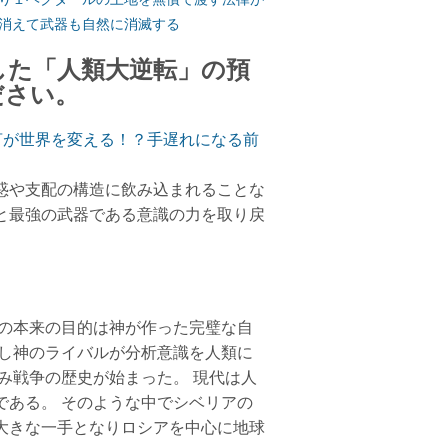
消えて武器も自然に消滅する
した「人類大逆転」の預
ださい。
言が世界を変える！？手遅れになる前
惑や支配の構造に飲み込まれることな
と最強の武器である意識の力を取り戻
類の本来の目的は神が作った完璧な自
かし神のライバルが分析意識を人類に
み戦争の歴史が始まった。 現代は人
である。 そのような中でシベリアの
大きな一手となりロシアを中心に地球