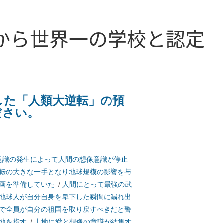
から世界一の学校と認定
した「人類大逆転」の預
ださい。
意識の発生によって人間の想像意識が停止
転の大きな一手となり地球規模の影響を与
画を準備していた
/
人間にとって最強の武
地球人が自分自身を卑下した瞬間に漏れ出
で全員が自分の祖国を取り戻すべきだと警
地を指す
/
土地に愛と想像の意識が結集す