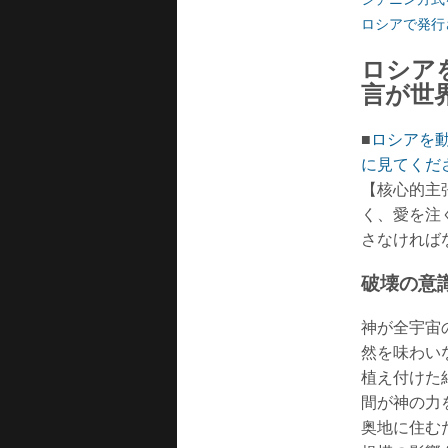
ロシアで発行
ロシア
言が世
■
ロシアを
に見てくだ
【核心的主
く、愛を注
さなければ
破壊の意
神が全宇宙
然を味わい
植え付けた
間が神の力
奥地に住む