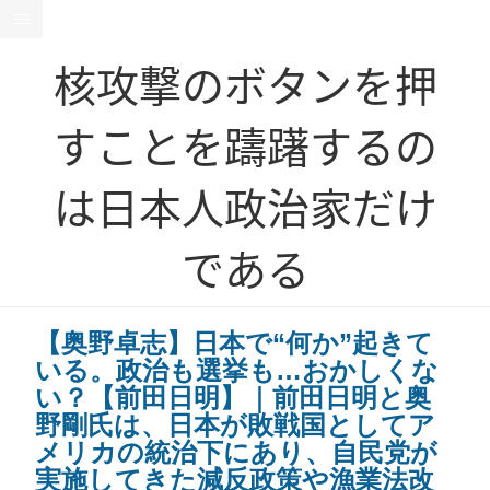
核攻撃のボタンを押
すことを躊躇するの
は日本人政治家だけ
である
【奥野卓志】日本で“何か”起きて
いる。政治も選挙も…おかしくな
い？【前田日明】｜前田日明と奥
野剛氏は、日本が敗戦国としてア
メリカの統治下にあり、自民党が
実施してきた減反政策や漁業法改