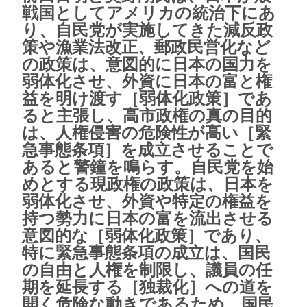
戦国としてアメリカの統治下にあ
り、自民党が実施してきた減反政
策や漁業法改正、郵政民営化など
の政策は、意図的に日本の国力を
弱体化させ、外資に日本の富と権
益を明け渡す［弱体化政策］であ
ると主張し、高市政権の真の目的
は、人権侵害の危険性が高い［緊
急事態条項］を成立させることで
あると警鐘を鳴らす。自民党を始
めとする現政権の政策は、日本を
弱体化させ、外資や特定の権益を
持つ勢力に日本の富を流出させる
意図的な［弱体化政策］であり、
特に緊急事態条項の成立は、国民
の自由と人権を制限し、議員の任
期を延長する［独裁化］への道を
開く危険な動きであるため、国民