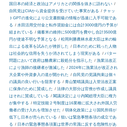
国日本の経済と政治はアメリカとの関係を抜きに語れない
/
自民党はCIAから資金提供を受けていた事実がある
/
チャッ
トGPTの進化により公文書館級の情報が迅速に入手可能であ
る
/
水田活用交付金と転作奨励金には合計3000億円の予算が
組まれている
/
備蓄米の維持に500億円を費やし合計3500億
円が使途不明な予算となる
/
松岡利勝農林水産大臣は米の輸
出による改革を試みたが挫折した
/
日本のために戦った人物
は社会的な信用を失うか消されてしまう現実がある
/
バター
問題において政府は酪農家に殺処分を指示した
/
漁業法改正
により漁師の後継者が激減した
/
2024年に漁業法が改正され
大企業や外資参入の道が開かれた
/
自民党の党議拘束は個々
の議員の良い行いを阻害する
/
青山繁晴議員は入管法改正案
に保身のために賛成した
/
法律の大部分は官僚が作成し議員
はそれに賛成している
/
閣議決定により内閣総理大臣に権力
が集中する
/
特定技能２号制度は16業種に拡大され外国人労
働者の受け入れを増加させた
/
弱体化政策により国民所得が
低下し日本が売られている
/
狙いは緊急事態条項の成立であ
る
/
日本の緊急事態条項案は世界の常識に反する危険性があ