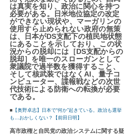
は真実を知り、政治に関心を持つ
必要がある。日米地位協定の改定
ができない現状や、マーガリンの
使用すら止められない政府の無策
は、日本がDS支配下の植民地状態
にあることを示しており、この状
況からの脱却には［DS支配からの
脱却］を唯一のスローガンとして
衆議院で過半数を獲得すること、
そして核武装ではなくAI、量子コ
ンピューター、諜報戦などの次世
代技術による防衛への転換が必要
である。
■
【奥野卓志】日本で“何か”起きている。政治も選挙
も…おかしくない？【前田日明】
高市政権と自民党の政治システムに関する疑