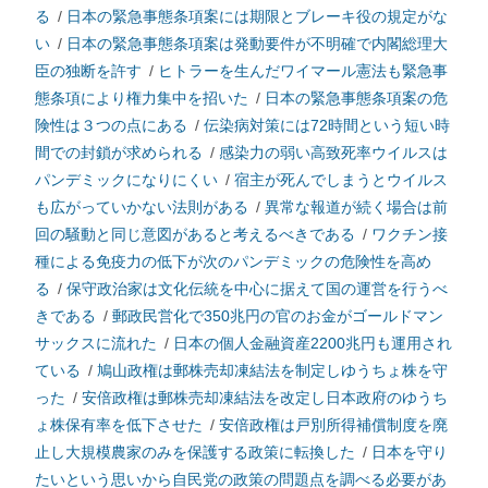
る
/
日本の緊急事態条項案には期限とブレーキ役の規定がな
い
/
日本の緊急事態条項案は発動要件が不明確で内閣総理大
臣の独断を許す
/
ヒトラーを生んだワイマール憲法も緊急事
態条項により権力集中を招いた
/
日本の緊急事態条項案の危
険性は３つの点にある
/
伝染病対策には72時間という短い時
間での封鎖が求められる
/
感染力の弱い高致死率ウイルスは
パンデミックになりにくい
/
宿主が死んでしまうとウイルス
も広がっていかない法則がある
/
異常な報道が続く場合は前
回の騒動と同じ意図があると考えるべきである
/
ワクチン接
種による免疫力の低下が次のパンデミックの危険性を高め
る
/
保守政治家は文化伝統を中心に据えて国の運営を行うべ
きである
/
郵政民営化で350兆円の官のお金がゴールドマン
サックスに流れた
/
日本の個人金融資産2200兆円も運用され
ている
/
鳩山政権は郵株売却凍結法を制定しゆうちょ株を守
った
/
安倍政権は郵株売却凍結法を改定し日本政府のゆうち
ょ株保有率を低下させた
/
安倍政権は戸別所得補償制度を廃
止し大規模農家のみを保護する政策に転換した
/
日本を守り
たいという思いから自民党の政策の問題点を調べる必要があ