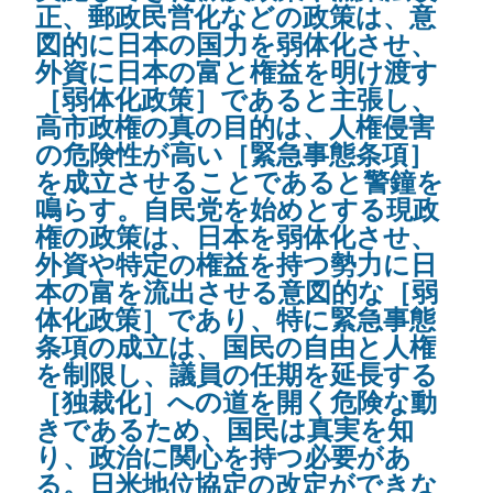
正、郵政民営化などの政策は、意
図的に日本の国力を弱体化させ、
外資に日本の富と権益を明け渡す
［弱体化政策］であると主張し、
高市政権の真の目的は、人権侵害
の危険性が高い［緊急事態条項］
を成立させることであると警鐘を
鳴らす。自民党を始めとする現政
権の政策は、日本を弱体化させ、
外資や特定の権益を持つ勢力に日
本の富を流出させる意図的な［弱
体化政策］であり、特に緊急事態
条項の成立は、国民の自由と人権
を制限し、議員の任期を延長する
［独裁化］への道を開く危険な動
きであるため、国民は真実を知
り、政治に関心を持つ必要があ
る。日米地位協定の改定ができな