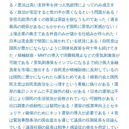
る
/
悪法は高い支持率を持つ人気総理によってのみ成立す
る
/
政治が安定すると世の中が悪くなるという問題がある
/
安倍元総理の多くの政策は国益を損なうものであった
/
過去
最高の税収があるにもかかわらず国民に景気の実感がない
/
上場企業の株主である外資のみが儲かる仕組みが作られた
/
日本は賃金面で韓国にも抜かれている状況にある
/
自民党は
国民が豊かにならないように弱体化政策を何十年も続けてき
た
/
積極財政・MMTの導入で消費税廃止などの景気刺激策が
可能である
/
景気刺激策をインフレになるまで続け個人金融
資産を市場に放出する
/
自民党が積極財政に反対しているの
は国民に豊かになられたら困るためである
/
維新の会と国民
民主党は自民党政治をぶっ壊すという看板に偽りがある
/
選
挙の集計システムに不正操作の疑いがある
/
日本の選挙は不
正により国民の生活状況が反映されていない可能性がある
/
出口調査の信頼性には疑問がある
/
選挙の投票率向上とセキ
ュリティ確保のためにネット選挙の導入が必要である
/
４党
は緊急事態条項の国会提出を通じて議員の任期延長を目論ん
でいる
/
議員任期の延長は戦争と感染症の発生を想定してい