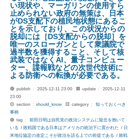
い現状や、マーガリンの使用すら
止められない政府の無策は、日本
がDS支配下の植民地状態にあるこ
とを示しており、この状況からの
脱却には［DS支配からの脱却］を
唯一のスローガンとして衆議院で
過半数を獲得すること、そして核
武装ではなくAI、量子コンピュー
ター、諜報戦などの次世代技術に
よる防衛への転換が必要である。
🔴 publish :
2025-12-11 23:00
🟥 update :
2025-12-11
23:00
🟡 section :
should_know
🟨 category :
知っておくべき
事柄
🟢 tag :
前田日明は自民党の政治システムに疑念を抱いて
いる
/
敗戦国である日本はアメリカの統治下に置かれた
/
日
米地位協定の改定こそが政治を語る上での前提である
/
敗戦