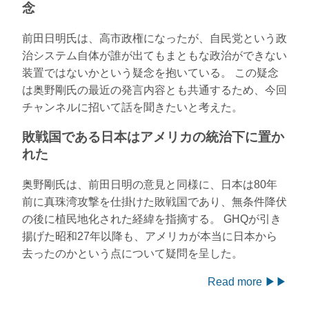
念
前田日明氏は、高市政権になったが、自民党という政
治システム自体が誰が出てもまともな政治ができない
装置ではないかという疑念を抱いている。 この疑念
は奥野剛氏の最近の発言内容とも共通するため、今回
チャンネルに招いて話を聞きたいと考えた。
敗戦国である日本はアメリカの統治下に置か
れた
奥野剛氏は、前田日明の意見と同様に、日本は80年
前に真珠湾攻撃を仕掛けた敗戦国であり、無条件降伏
の後に植民地化された経緯を指摘する。 GHQが引き
揚げた昭和27年以降も、アメリカが本当に日本から
去ったのかという点について疑問を呈した。
Read more ▶▶