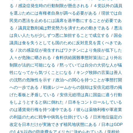
る
/
感染症発生時の行動制限が懸念される
/
４党以外の議員
を選ぶためには有権者自身が調べる必要がある
/
現状では自
民党の悪法を止めるには議席を過半数にすることが必要であ
る
/
議員定数削減は野党勢力を潰すための動きである
/
悪法
は良い人たちが少しずつ悪に加担することで成立する
/
国会
議員は食を失うとしても国のために反対意見を貫くべきであ
る
/
次の感染症が発生すればワクチンにより免疫が低下した
人々が危険に晒される
/
食料供給困難事態対策法により外出
制限が法的に可能になる
/
黙っていては自分の大切な人が犠
牲になってから気づくことになる
/
キング牧師の言葉は善人
の沈黙の危険性を示す
/
政治への関心を持つことが事態打開
への一歩である
/
戦後レジームからの脱却は安倍元総理の掲
げた看板と矛盾している
/
安倍元総理は真に国益に適う行動
をしようとすると病に倒れた
/
日本をコントロールしている
のは通貨発行権を持つ連中である
/
彼らは薬物利権や軍産業
の利益のために戦争や病気を仕掛けている
/
日米地位協定の
改定を日本だけが実施できず植民地状態にある
/
日本はGDP
の1.4％以内の防衛費をアメリカに決められている
/
学校給