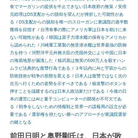
食でマーガリンの提供を中止できない日本政府の無策
/
安倍
元総理はDS支配からの脱却を望んだが挫折した可能性があ
る
/
DS支配からの脱却を唯一のスローガンに衆議院の過半数
獲得を目指す
/
台湾有事の際にアメリカ軍は日本を助けに来
ない可能性がある
/
韓国は原子力潜水艦の保有をアメリカか
ら認められた
/
川崎重工業製の無音潜水艦は世界最強の防御
力を持つ
/
河野洋平元外務大臣の売国外交により中国に日本
の海底地形が漏洩した
/
核武装は無実の500万人を殺すハン
ムラビ法典的な復讐行為である
/
３年以内にAIと宇宙からの
防衛技術が戦争の形態を変える
/
日本人は復讐ではなく次の
次元へ行くための姿勢を示すべきである
/
核攻撃のボタンを
押すことを躊躇するのは日本人政治家だけである
/
今後の日
本の運営にはAIと量子コンピューターの開発が不可欠であ
る
/
戦争をしないための情報戦と世界一の諜報局の設立が必
要である
/
選挙権を持たない層へのアプローチが衆議院選挙
の鍵となる
前田日明と奥野剛氏は、日本が敗