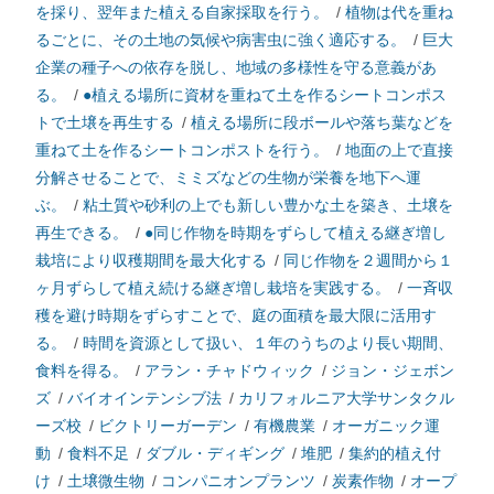
を採り、翌年また植える自家採取を行う。
/
植物は代を重ね
るごとに、その土地の気候や病害虫に強く適応する。
/
巨大
企業の種子への依存を脱し、地域の多様性を守る意義があ
る。
/
●植える場所に資材を重ねて土を作るシートコンポス
トで土壌を再生する
/
植える場所に段ボールや落ち葉などを
重ねて土を作るシートコンポストを行う。
/
地面の上で直接
分解させることで、ミミズなどの生物が栄養を地下へ運
ぶ。
/
粘土質や砂利の上でも新しい豊かな土を築き、土壌を
再生できる。
/
●同じ作物を時期をずらして植える継ぎ増し
栽培により収穫期間を最大化する
/
同じ作物を２週間から１
ヶ月ずらして植え続ける継ぎ増し栽培を実践する。
/
一斉収
穫を避け時期をずらすことで、庭の面積を最大限に活用す
る。
/
時間を資源として扱い、１年のうちのより長い期間、
食料を得る。
/
アラン・チャドウィック
/
ジョン・ジェボン
ズ
/
バイオインテンシブ法
/
カリフォルニア大学サンタクル
ーズ校
/
ビクトリーガーデン
/
有機農業
/
オーガニック運
動
/
食料不足
/
ダブル・ディギング
/
堆肥
/
集約的植え付
け
/
土壌微生物
/
コンパニオンプランツ
/
炭素作物
/
オープ