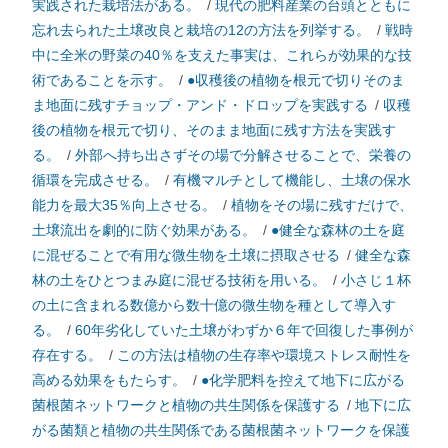
実践された栽培法がある。
/
現代の肥料産業の台頭とともに
忘れ去られた土壌改良と栽培の12の方法を列挙する。
/
戦時
中に全米の野菜の40％を支えた事実は、これらが効果的な技
術であることを示す。
/
●収穫後の植物を根元で切りそのま
ま地面に残すチョップ・アンド・ドロップを実践する
/
収穫
後の植物を根元で切り、そのまま地面に残す方法を実践す
る。
/
外部へ持ち出さずその場で分解させることで、栄養の
循環を完成させる。
/
有機マルチとして機能し、土壌の保水
能力を最大35％向上させる。
/
植物をその場に残すだけで、
土壌流出を劇的に防ぐ効果がある。
/
●健全な森林の土を庭
に混ぜることで有用な微生物を土壌に摂取させる
/
健全な森
林の土をひとつまみ庭に混ぜる技術を用いる。
/
小さじ１杯
の土に含まれる数億から数十億の微生物を種として導入す
る。
/
60年劣化していた土壌がわずか６年で回復した事例が
存在する。
/
この方法は植物の生存率や環境ストレス耐性を
高める効果をもたらす。
/
●化学肥料を控えて地下に広がる
菌根菌ネットワークと植物の共生関係を保護する
/
地下に広
がる菌類と植物の共生関係である菌根菌ネットワークを保護