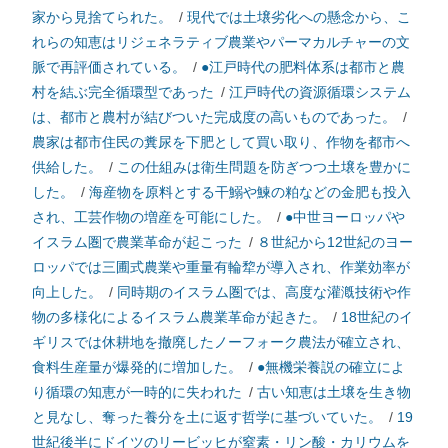
家から見捨てられた。
/
現代では土壌劣化への懸念から、こ
れらの知恵はリジェネラティブ農業やパーマカルチャーの文
脈で再評価されている。
/
●江戸時代の肥料体系は都市と農
村を結ぶ完全循環型であった
/
江戸時代の資源循環システム
は、都市と農村が結びついた完成度の高いものであった。
/
農家は都市住民の糞尿を下肥として買い取り、作物を都市へ
供給した。
/
この仕組みは衛生問題を防ぎつつ土壌を豊かに
した。
/
海産物を原料とする干鰯や鰊の粕などの金肥も投入
され、工芸作物の増産を可能にした。
/
●中世ヨーロッパや
イスラム圏で農業革命が起こった
/
８世紀から12世紀のヨー
ロッパでは三圃式農業や重量有輪犂が導入され、作業効率が
向上した。
/
同時期のイスラム圏では、高度な灌漑技術や作
物の多様化によるイスラム農業革命が起きた。
/
18世紀のイ
ギリスでは休耕地を撤廃したノーフォーク農法が確立され、
食料生産量が爆発的に増加した。
/
●無機栄養説の確立によ
り循環の知恵が一時的に失われた
/
古い知恵は土壌を生き物
と見なし、奪った養分を土に返す哲学に基づいていた。
/
19
世紀後半にドイツのリービッヒが窒素・リン酸・カリウムを