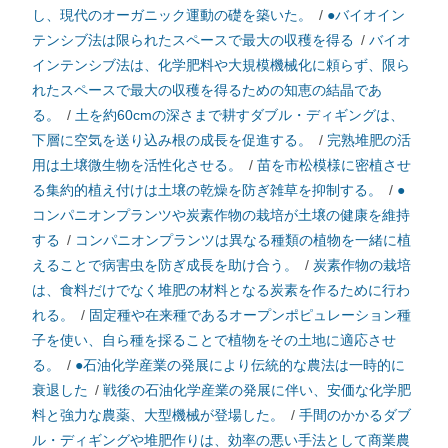
し、現代のオーガニック運動の礎を築いた。
/
●バイオイン
テンシブ法は限られたスペースで最大の収穫を得る
/
バイオ
インテンシブ法は、化学肥料や大規模機械化に頼らず、限ら
れたスペースで最大の収穫を得るための知恵の結晶であ
る。
/
土を約60cmの深さまで耕すダブル・ディギングは、
下層に空気を送り込み根の成長を促進する。
/
完熟堆肥の活
用は土壌微生物を活性化させる。
/
苗を市松模様に密植させ
る集約的植え付けは土壌の乾燥を防ぎ雑草を抑制する。
/
●
コンパニオンプランツや炭素作物の栽培が土壌の健康を維持
する
/
コンパニオンプランツは異なる種類の植物を一緒に植
えることで病害虫を防ぎ成長を助け合う。
/
炭素作物の栽培
は、食料だけでなく堆肥の材料となる炭素を作るために行わ
れる。
/
固定種や在来種であるオープンポピュレーション種
子を使い、自ら種を採ることで植物をその土地に適応させ
る。
/
●石油化学産業の発展により伝統的な農法は一時的に
衰退した
/
戦後の石油化学産業の発展に伴い、安価な化学肥
料と強力な農薬、大型機械が登場した。
/
手間のかかるダブ
ル・ディギングや堆肥作りは、効率の悪い手法として商業農