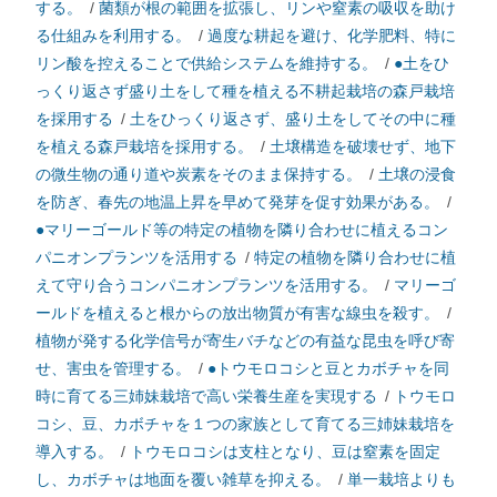
する。
/
菌類が根の範囲を拡張し、リンや窒素の吸収を助け
る仕組みを利用する。
/
過度な耕起を避け、化学肥料、特に
リン酸を控えることで供給システムを維持する。
/
●土をひ
っくり返さず盛り土をして種を植える不耕起栽培の森戸栽培
を採用する
/
土をひっくり返さず、盛り土をしてその中に種
を植える森戸栽培を採用する。
/
土壌構造を破壊せず、地下
の微生物の通り道や炭素をそのまま保持する。
/
土壌の浸食
を防ぎ、春先の地温上昇を早めて発芽を促す効果がある。
/
●マリーゴールド等の特定の植物を隣り合わせに植えるコン
パニオンプランツを活用する
/
特定の植物を隣り合わせに植
えて守り合うコンパニオンプランツを活用する。
/
マリーゴ
ールドを植えると根からの放出物質が有害な線虫を殺す。
/
植物が発する化学信号が寄生バチなどの有益な昆虫を呼び寄
せ、害虫を管理する。
/
●トウモロコシと豆とカボチャを同
時に育てる三姉妹栽培で高い栄養生産を実現する
/
トウモロ
コシ、豆、カボチャを１つの家族として育てる三姉妹栽培を
導入する。
/
トウモロコシは支柱となり、豆は窒素を固定
し、カボチャは地面を覆い雑草を抑える。
/
単一栽培よりも