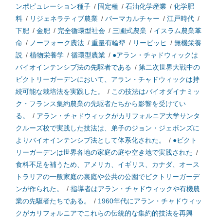
ンポピュレーション種子
/
固定種
/
石油化学産業
/
化学肥
料
/
リジェネラティブ農業
/
パーマカルチャー
/
江戸時代
/
下肥
/
金肥
/
完全循環型社会
/
三圃式農業
/
イスラム農業革
命
/
ノーフォーク農法
/
重量有輪犂
/
リービッヒ
/
無機栄養
説
/
植物栄養学
/
循環型農業
/
●アラン・チャドウィックは
バイオインテンシブ法の先駆者である
/
第二次世界大戦中の
ビクトリーガーデンにおいて、アラン・チャドウィックは持
続可能な栽培法を実践した。
/
この技法はバイオダイナミッ
ク・フランス集約農業の先駆者たちから影響を受けてい
る。
/
アラン・チャドウィックがカリフォルニア大学サンタ
クルーズ校で実践した技法は、弟子のジョン・ジェボンズに
よりバイオインテンシブ法として体系化された。
/
●ビクト
リーガーデンは世界各地の家庭の庭や空き地で実践された
/
食料不足を補うため、アメリカ、イギリス、カナダ、オース
トラリアの一般家庭の裏庭や公共の公園でビクトリーガーデ
ンが作られた。
/
指導者はアラン・チャドウィックや有機農
業の先駆者たちである。
/
1960年代にアラン・チャドウィッ
クがカリフォルニアでこれらの伝統的な集約的技法を再興