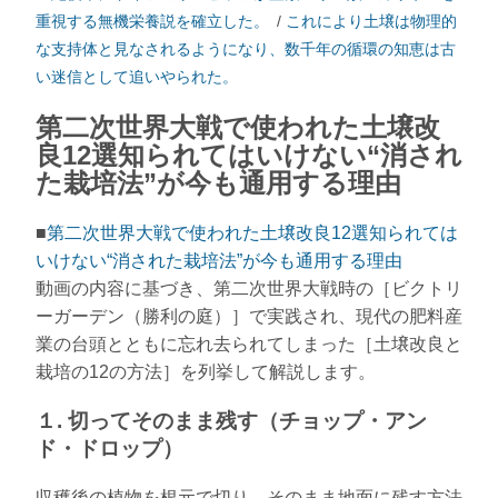
重視する無機栄養説を確立した。
/
これにより土壌は物理的
な支持体と見なされるようになり、数千年の循環の知恵は古
い迷信として追いやられた。
第二次世界大戦で使われた土壌改
良12選知られてはいけない“消され
た栽培法”が今も通用する理由
■
第二次世界大戦で使われた土壌改良12選知られては
いけない“消された栽培法”が今も通用する理由
動画の内容に基づき、第二次世界大戦時の［ビクトリ
ーガーデン（勝利の庭）］で実践され、現代の肥料産
業の台頭とともに忘れ去られてしまった［土壌改良と
栽培の12の方法］を列挙して解説します。
１. 切ってそのまま残す（チョップ・アン
ド・ドロップ）
収穫後の植物を根元で切り、そのまま地面に残す方法