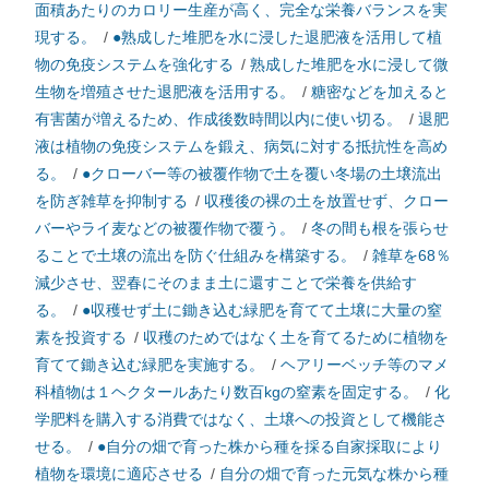
面積あたりのカロリー生産が高く、完全な栄養バランスを実
現する。
/
●熟成した堆肥を水に浸した退肥液を活用して植
物の免疫システムを強化する
/
熟成した堆肥を水に浸して微
生物を増殖させた退肥液を活用する。
/
糖密などを加えると
有害菌が増えるため、作成後数時間以内に使い切る。
/
退肥
液は植物の免疫システムを鍛え、病気に対する抵抗性を高め
る。
/
●クローバー等の被覆作物で土を覆い冬場の土壌流出
を防ぎ雑草を抑制する
/
収穫後の裸の土を放置せず、クロー
バーやライ麦などの被覆作物で覆う。
/
冬の間も根を張らせ
ることで土壌の流出を防ぐ仕組みを構築する。
/
雑草を68％
減少させ、翌春にそのまま土に還すことで栄養を供給す
る。
/
●収穫せず土に鋤き込む緑肥を育てて土壌に大量の窒
素を投資する
/
収穫のためではなく土を育てるために植物を
育てて鋤き込む緑肥を実施する。
/
ヘアリーベッチ等のマメ
科植物は１ヘクタールあたり数百kgの窒素を固定する。
/
化
学肥料を購入する消費ではなく、土壌への投資として機能さ
せる。
/
●自分の畑で育った株から種を採る自家採取により
植物を環境に適応させる
/
自分の畑で育った元気な株から種