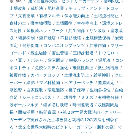
🟢 tag :
第２次世界大戦
/
ビクトリーガーデン
/
勝利の庭
/
土壌改良
/
栽培法
/
肥料産業
/
チョップ・アンド・ドロッ
プ
/
栄養循環
/
有機マルチ
/
保水能力向上
/
土壌流出防止
/
森林の土
/
微生物摂取
/
土壌回復
/
生存率向上
/
環境ストレ
ス耐性
/
菌根菌ネットワーク
/
共生関係
/
リン吸収
/
窒素吸
収
/
耕起抑制
/
森戸栽培
/
不耕起栽培
/
土壌構造保持
/
炭素
固定
/
発芽促進
/
コンパニオンプランツ
/
共栄作物
/
マリー
ゴールド
/
線虫駆除
/
害虫管理
/
三姉妹栽培
/
トウモロコ
シ
/
豆
/
カボチャ
/
窒素固定
/
栄養バランス
/
退肥液
/
コン
ポストティ
/
免疫システム強化
/
抵抗性向上
/
微生物増殖
/
被覆作物
/
カバークロップ
/
土壌流出防止
/
雑草抑制
/
クロ
ーバー
/
緑肥
/
マメ科植物
/
ヘアリーベッチ
/
窒素固定
/
土
壌投資
/
自家採取
/
環境適応
/
種子保存
/
生物多様性
/
自給
自足
/
シートコンポスト
/
土壌再生
/
ミミズ
/
有機物分解
/
段ボールマルチ
/
継ぎ増し栽培
/
時間差栽培
/
収穫期間延
長
/
面積活用
/
時間資源
/
●第２次世界大戦時のビクトリー
ガーデンで実践された土壌改良と栽培の12の方法を列挙す
る
/
第２次世界大戦時のビクトリーガーデン（勝利の庭）で