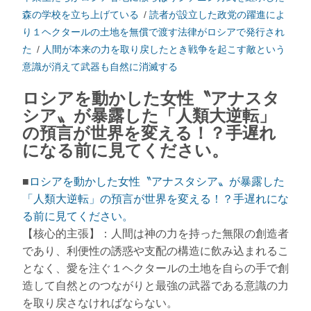
森の学校を立ち上げている
/
読者が設立した政党の躍進によ
り１ヘクタールの土地を無償で渡す法律がロシアで発行され
た
/
人間が本来の力を取り戻したとき戦争を起こす敵という
意識が消えて武器も自然に消滅する
ロシアを動かした女性〝アナスタ
シア〟が暴露した「人類大逆転」
の預言が世界を変える！？手遅れ
になる前に見てください。
■
ロシアを動かした女性〝アナスタシア〟が暴露した
「人類大逆転」の預言が世界を変える！？手遅れにな
る前に見てください。
【核心的主張】：人間は神の力を持った無限の創造者
であり、利便性の誘惑や支配の構造に飲み込まれるこ
となく、愛を注ぐ１ヘクタールの土地を自らの手で創
造して自然とのつながりと最強の武器である意識の力
を取り戻さなければならない。