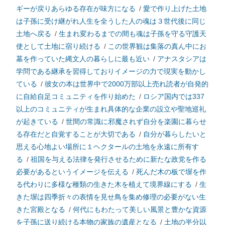
ギーが戻りあらゆる存在が味方になる
/
愛で作り上げた土地
は子孫に受け継がれ人生を全うした人の魂は３世代後に同じ
土地へ戻る
/
生まれ変わるまでの間も魂は子孫を守る守護天
使として土地に宿り続ける
/
この世界観は集落の真ん中にお
墓を作っていた縄文人の暮らしに最も近い
/
アナスタシアは
学問である継承を習得しておりイメージの力で現実を動かし
ている
/
彼女の本は世界中で2000万部以上売れ読者が自発的
に自給自足コミュニティを作り始めた
/
ロシア国内では337
以上のコミュニティが生まれ具体的な企業の設立や聖地巡礼
が起きている
/
世間の常識に邪魔されず自分を楽園に暮らせ
る存在だと自覚することが大切である
/
自分が暮らしたいと
思える心地よい場所に１ヘクタールの土地を永遠に所有す
る
/
祖国を与える法律を発行させるために新たな政党を作る
必要があるというイメージを伝える
/
死んだ木の板で塀を作
る代わりに多様な種類の生きた木を植えて境界線にする
/
生
きた塀は四季折々の表情を見せ鳥を集め修理の必要がない生
きた宮殿となる
/
何代にもわたって美しい風景と豊かな資源
を子孫に送り続ける本物の家族の遺産となる
/
土地の半分以