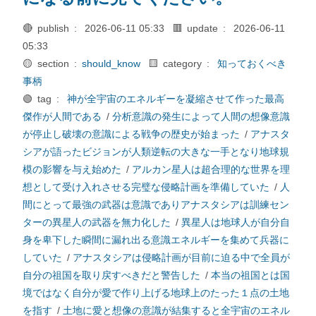
🔴 publish :
2026-06-11 05:33
🟥 update :
2026-06-11
05:33
🟡 section :
should_know
🟨 category :
知っておくべき
事柄
🟢 tag :
神が全宇宙のエネルギーを凝縮させて作った最高
傑作が人間である
/
分析意識の発生によって人間の想像意識
が停止し破壊の意識による戦争の歴史が始まった
/
アナスタ
シアが語ったビジョンが人類逆転の大きな一手となり地球規
模の影響を与え始めた
/
アルカン星人は超合理的な世界を理
想として受け入れさせる完璧な侵略計画を準備していた
/
人
間にとって最強の武器は意識でありアナスタシアは訓練セン
ターの異星人の武器を無力化した
/
異星人は地球人が自分自
身を卑下した瞬間に漏れ出る意識エネルギーを集めて兵器に
していた
/
アナスタシアは侵略計画が目前に迫る中で全員が
自分の祖国を取り戻すべきだと警告した
/
本当の祖国とは国
境ではなく自分が愛で作り上げる地球上のたった１点の土地
を指す
/
土地に愛と想像の意識が結集すると全宇宙のエネル