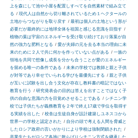
上を森にして池や小屋を配置しすべてを自然素材で組み立て
る
/
現代人は自然から切り離されているため１ヘクタールの
土地からつながりを取り戻す
/
最初は個人の土地という形が
必要だが最終的には地球全体を祖国と感じる意識を目指す
/
植物の葉は宇宙のエネルギーを受け取り続けており落葉が自
然の強力な肥料となる
/
愛が夫婦の元を去る本当の理由に未
来のために２人で共に何かを作っていない点がある
/
一族の
領地を共同で想像し成長を分かち合うことが愛のエネルギー
を留める唯一の条件である
/
未来の学校では教師と親と子供
が対等であり幸せでいられる学びを最優先にする
/
親と子供
が互いに試験を出し合う文化が存在し教科書の暗記ではない
教育を行う
/
研究発表会の目的は答えを出すことではなく子
供の自由な意識の力を目覚めさせることである
/
シチニン学
校では子供たちが義務教育を２年で終え17歳で学位を取得す
る実績を出した
/
校舎は生徒自身が設計建築しユネスコから
世界一の学校と認定された
/
自分の頭で考える人間を脅威と
したロシア政府の言いがかりにより学校は強制閉鎖された
/
卒業生たちがロシア各地に散らばりシチニン方式を継承した