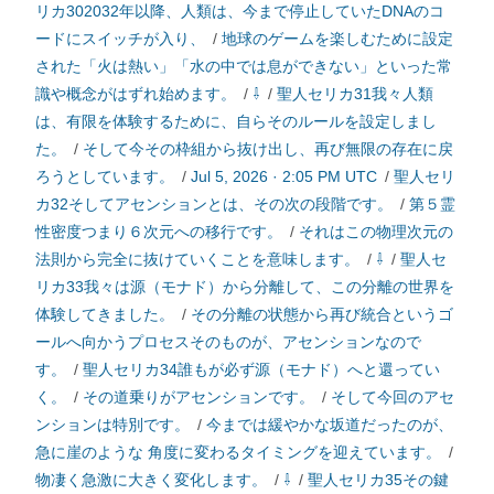
リカ302032年以降、人類は、今まで停止していたDNAのコ
ードにスイッチが入り、
/
地球のゲームを楽しむために設定
された「火は熱い」「水の中では息ができない」といった常
識や概念がはずれ始めます。
/
⇩
/
聖人セリカ31我々人類
は、有限を体験するために、自らそのルールを設定しまし
た。
/
そして今その枠組から抜け出し、再び無限の存在に戻
ろうとしています。
/
Jul 5, 2026 · 2:05 PM UTC
/
聖人セリ
カ32そしてアセンションとは、その次の段階です。
/
第５霊
性密度つまり６次元への移行です。
/
それはこの物理次元の
法則から完全に抜けていくことを意味します。
/
⇩
/
聖人セ
リカ33我々は源（モナド）から分離して、この分離の世界を
体験してきました。
/
その分離の状態から再び統合というゴ
ールへ向かうプロセスそのものが、アセンションなので
す。
/
聖人セリカ34誰もが必ず源（モナド）へと還ってい
く。
/
その道乗りがアセンションです。
/
そして今回のアセ
ンションは特別です。
/
今までは緩やかな坂道だったのが、
急に崖のような 角度に変わるタイミングを迎えています。
/
物凄く急激に大きく変化します。
/
⇩
/
聖人セリカ35その鍵