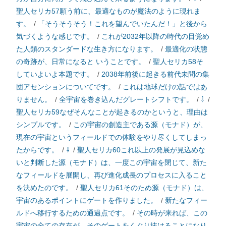
聖人セリカ57願う前に、最適なものが魔法のように現れま
す。
/
「そうそうそう！これを望んでいたんだ！」と後から
気づくような感じです。
/
これが2032年以降の時代の目覚め
た人類のスタンダードな生き方になります。
/
最適化の状態
の奇跡が、日常になると いうことです。
/
聖人セリカ58そ
していよいよ本題です。
/
2038年前後に起きる前代未問の集
団アセンションについてです。
/
これは地球だけの話ではあ
りません。
/
全宇宙を巻き込んだグレートシフトです。
/
⇩
/
聖人セリカ59なぜそんなことが起きるのかというと、理由は
シンプルです。
/
この宇宙の創造主である源（モナド）が、
現在の宇宙というフィールドでの体験をやり尽くしてしまっ
たからです。
/
⇩
/
聖人セリカ60これ以上の発展が見込めな
いと判断した源（モナド）は、一度この宇宙を閉じて、新た
なフィールドを展開し、再び進化成長のプロセスに入ること
を決めたのです。
/
聖人セリカ61そのため源（モナド）は、
宇宙のあるポイントにゲートを作りました。
/
新たなフィー
ルドへ移行するための通過点です。
/
その時が来れば、この
宇宙の全ての存在が、そのゲートをくぐり抜けることになり