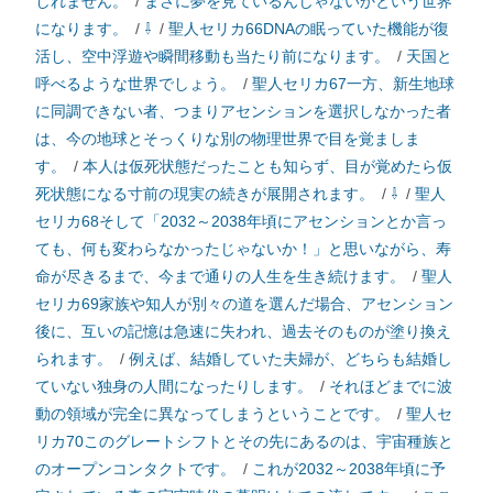
しれません。
/
まさに夢を見ているんじゃないかという世界
になります。
/
⇩
/
聖人セリカ66DNAの眠っていた機能が復
活し、空中浮遊や瞬間移動も当たり前になります。
/
天国と
呼べるような世界でしょう。
/
聖人セリカ67一方、新生地球
に同調できない者、つまりアセンションを選択しなかった者
は、今の地球とそっくりな別の物理世界で目を覚ましま
す。
/
本人は仮死状態だったことも知らず、目が覚めたら仮
死状態になる寸前の現実の続きが展開されます。
/
⇩
/
聖人
セリカ68そして「2032～2038年頃にアセンションとか言っ
ても、何も変わらなかったじゃないか！」と思いながら、寿
命が尽きるまで、今まで通りの人生を生き続けます。
/
聖人
セリカ69家族や知人が別々の道を選んだ場合、アセンション
後に、互いの記憶は急速に失われ、過去そのものが塗り換え
られます。
/
例えば、結婚していた夫婦が、どちらも結婚し
ていない独身の人間になったりします。
/
それほどまでに波
動の領域が完全に異なってしまうということです。
/
聖人セ
リカ70このグレートシフトとその先にあるのは、宇宙種族と
のオープンコンタクトです。
/
これが2032～2038年頃に予