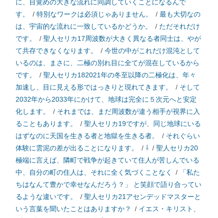
に、目覚めの大きな流れに同調していくことになるんで
す。
/
特別なワークは必須じゃありません。
/
最も大切なの
は、宇宙的な流れに一致しているかどうか。
/
ただそれだけ
です。
/
聖人セリカ17周波数が大きく異なる者同士は、やが
て共存できなくなります。
/
今世の中がこれだけ混沌として
いるのは、まさに、二極の別れ目に全てが混在しているから
です。
/
聖人セリカ182021年の冬至以降の二極化は、年々
加速し、目に見える形ではっきりと現れてきます。
/
そして
2032年から2033年にかけて、地球は完全に５次元へと安定
化します。
/
それまでは、まだ周波数が違う相手が視界に入
ることもあります。
/
聖人セリカ19ですが、同じ地球にいる
はずなのに天国を生きる者と地獄を生きる者。
/
それぐらい
体験に雲泥の差が出ることになります。
/
⇩
/
聖人セリカ20
極端に言えば、隣町で戦争が起きていて住人が苦しんでいる
中、自分の町の住人は、それに全く気づくことなく
/
「私た
ちはなんて豊かで幸せなんだろう？」 と笑顔で語り合ってい
るような違いです。
/
聖人セリカ21アセンデッドマスターと
いう言葉を聞いたことはありますか？
/
イエス・キリスト、