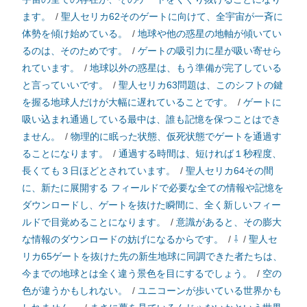
ます。
/
聖人セリカ62そのゲートに向けて、全宇宙が一斉に
体勢を傾け始めている。
/
地球や他の惑星の地軸が傾いてい
るのは、そのためです。
/
ゲートの吸引力に星が吸い寄せら
れています。
/
地球以外の惑星は、もう準備が完了している
と言っていいです。
/
聖人セリカ63問題は、このシフトの鍵
を握る地球人だけが大幅に遅れていることです。
/
ゲートに
吸い込まれ通過している最中は、誰も記憶を保つことはでき
ません。
/
物理的に眠った状態、仮死状態でゲートを通過す
ることになります。
/
通過する時間は、短ければ１秒程度、
長くても３日ほどとされています。
/
聖人セリカ64その間
に、新たに展開する フィールドで必要な全ての情報や記憶を
ダウンロードし、ゲートを抜けた瞬間に、全く新しいフィー
ルドで目覚めることになります。
/
意識があると、その膨大
な情報のダウンロードの妨げになるからです。
/
⇩
/
聖人セ
リカ65ゲートを抜けた先の新生地球に同調できた者たちは、
今までの地球とは全く違う景色を目にするでしょう。
/
空の
色が違うかもしれない。
/
ユニコーンが歩いている世界かも