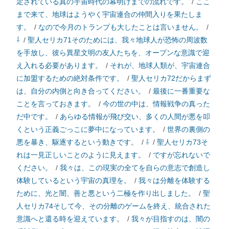
定されている真の宇宙時代の幕明けまでの流れです。
/
ここ
まで来て、地球はようやく宇宙連合の仲間入りを果たしま
す。
/
なので今月のトランプも大したことは言いません。
/
⇩
/
聖人セリカ71そのためには、我々地球人が恐怖の周波数
を手放し、彼ら異星文明の友人たちを、オープンな意識で迎
え入れる必要があります。
/
それが、地球人類が、宇宙連合
に加盟するための絶対条件です。
/
聖人セリカ72だからまず
は、自分の内側と向き合ってください。
/
最後に一番重要な
ことを言っておきます。
/
今の世の中は、情報戦争の真った
だ中です。
/
あらゆる情報が飛び交い、多くの人間が悪を叩
くという正義ごっこに夢中になっています。
/
世界の裏側の
悪を暴き、駆逐するという動きです。
/
⇩
/
聖人セリカ73そ
れは一見正しいことのように見えます。
/
ですが忘れないで
ください。
/
我々は、この現実の全てを自らの意志で創造し
体験しているという宇宙の真理を。
/
我々は分離を体験する
ために、光と闇、善と悪という二極を作り出しました。
/
聖
人セリカ74そして今、その分離のゲームを終え、統合された
意識へと還る時を迎えています。
/
我々が目指すのは、闇の