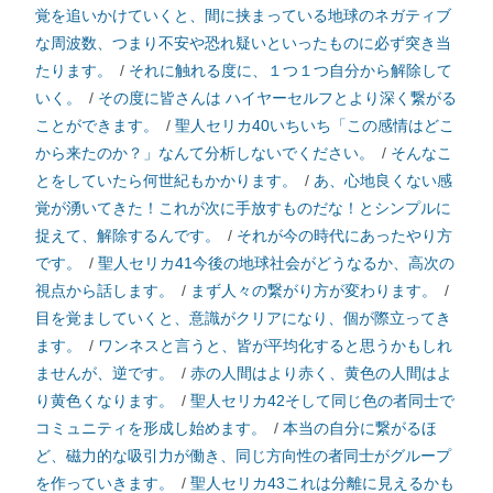
覚を追いかけていくと、間に挟まっている地球のネガティブ
な周波数、つまり不安や恐れ疑いといったものに必ず突き当
たります。
/
それに触れる度に、１つ１つ自分から解除して
いく。
/
その度に皆さんは ハイヤーセルフとより深く繋がる
ことができます。
/
聖人セリカ40いちいち「この感情はどこ
から来たのか？」なんて分析しないでください。
/
そんなこ
とをしていたら何世紀もかかります。
/
あ、心地良くない感
覚が湧いてきた！これが次に手放すものだな！とシンプルに
捉えて、解除するんです。
/
それが今の時代にあったやり方
です。
/
聖人セリカ41今後の地球社会がどうなるか、高次の
視点から話します。
/
まず人々の繋がり方が変わります。
/
目を覚ましていくと、意識がクリアになり、個が際立ってき
ます。
/
ワンネスと言うと、皆が平均化すると思うかもしれ
ませんが、逆です。
/
赤の人間はより赤く、黄色の人間はよ
り黄色くなります。
/
聖人セリカ42そして同じ色の者同士で
コミュニティを形成し始めます。
/
本当の自分に繋がるほ
ど、磁力的な吸引力が働き、同じ方向性の者同士がグループ
を作っていきます。
/
聖人セリカ43これは分離に見えるかも