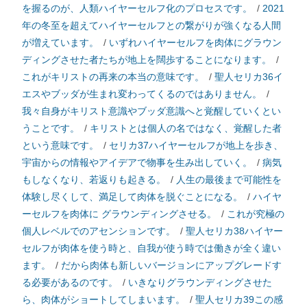
を握るのが、人類ハイヤーセルフ化のプロセスです。
/
2021
年の冬至を超えてハイヤーセルフとの繋がりが強くなる人間
が増えています。
/
いずれハイヤーセルフを肉体にグラウン
ディングさせた者たちが地上を闊歩することになります。
/
これがキリストの再来の本当の意味です。
/
聖人セリカ36イ
エスやブッダが生まれ変わってくるのではありません。
/
我々自身がキリスト意識やブッダ意識へと覚醒していくとい
うことです。
/
キリストとは個人の名ではなく、覚醒した者
という意味です。
/
セリカ37ハイヤーセルフが地上を歩き、
宇宙からの情報やアイデアで物事を生み出していく。
/
病気
もしなくなり、若返りも起きる。
/
人生の最後まで可能性を
体験し尽くして、満足して肉体を脱ぐことになる。
/
ハイヤ
ーセルフを肉体に グラウンディングさせる。
/
これが究極の
個人レベルでのアセンションです。
/
聖人セリカ38ハイヤー
セルフが肉体を使う時と、自我が使う時では働きが全く違い
ます。
/
だから肉体も新しいバージョンにアップグレードす
る必要があるのです。
/
いきなりグラウンディングさせた
ら、肉体がショートしてしまいます。
/
聖人セリカ39この感