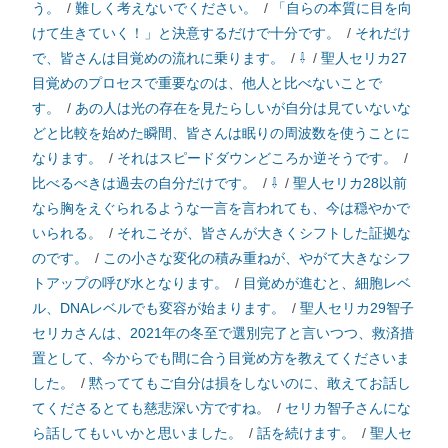
う。
/
難しく考えないでください。
/
「自らの本質に目を向
けて生きていく！」と決意するだけで十分です。
/
それだけ
で、皆さんは目覚めの流れに乗ります。
/
⇩
/
聖人セリカ27
目覚めのプロセスで重要なのは、他人と比べないことで
す。
/
あの人は光の存在を見たらしいが自分は見ていないな
どと比較を始めた瞬間、皆さんは眠りの周波数を使うことに
なります。
/
それはスピードダウンどころか逆そうです。
/
比べるべきは過去の自分だけです。
/
⇩
/
聖人セリカ28以前
なら胸をえぐられるような一言を言われても、今は穏やかで
いられる。
/
それこそが、皆さんが大きくシフトした証拠な
のです。
/
この小さな変化の積み重ねが、やがて大きなシフ
トアップの呼び水となります。
/
目覚めが進むと、細胞レベ
ル、DNAレベルでも変容が始まります。
/
聖人セリカ29智子
セリカさんは、2021年の冬至で選別完了と言いつつ、救済措
置として、今からでも間に合う目覚め方を教えてくださいま
した。
/
黙っててもご自分は損をしないのに、敢えてお話し
てくださるとても慈悲深い方ですね。
/
セリカ智子さんにな
ら話してもいいかと思いました。
/
話を続けます。
/
聖人セ