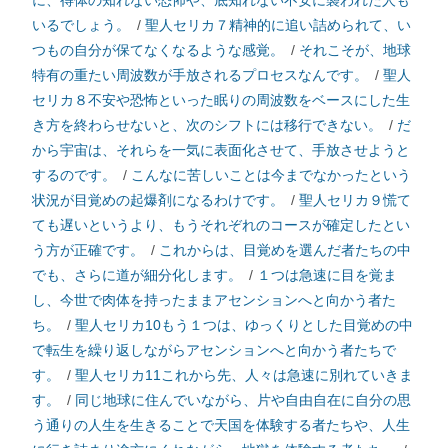
に、得体の知れない恐怖や、底知れない不安に襲われた人も
いるでしょう。
/
聖人セリカ７精神的に追い詰められて、い
つもの自分が保てなくなるような感覚。
/
それこそが、地球
特有の重たい周波数が手放されるプロセスなんです。
/
聖人
セリカ８不安や恐怖といった眠りの周波数をベースにした生
き方を終わらせないと、次のシフトには移行できない。
/
だ
から宇宙は、それらを一気に表面化させて、手放させようと
するのです。
/
こんなに苦しいことは今までなかったという
状況が目覚めの起爆剤になるわけです。
/
聖人セリカ９慌て
ても遅いというより、もうそれぞれのコースが確定したとい
う方が正確です。
/
これからは、目覚めを選んだ者たちの中
でも、さらに道が細分化します。
/
１つは急速に目を覚ま
し、今世で肉体を持ったままアセンションへと向かう者た
ち。
/
聖人セリカ10もう１つは、ゆっくりとした目覚めの中
で転生を繰り返しながらアセンションへと向かう者たちで
す。
/
聖人セリカ11これから先、人々は急速に別れていきま
す。
/
同じ地球に住んでいながら、片や自由自在に自分の思
う通りの人生を生きることで天国を体験する者たちや、人生