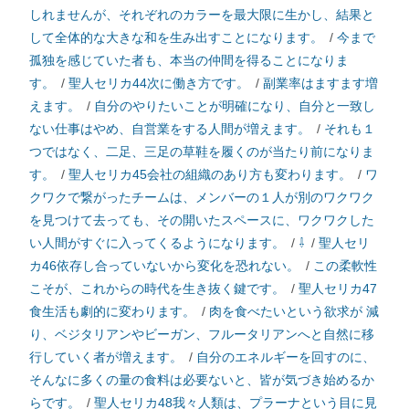
しれませんが、それぞれのカラーを最大限に生かし、結果と
して全体的な大きな和を生み出すことになります。
/
今まで
孤独を感じていた者も、本当の仲間を得ることになりま
す。
/
聖人セリカ44次に働き方です。
/
副業率はますます増
えます。
/
自分のやりたいことが明確になり、自分と一致し
ない仕事はやめ、自営業をする人間が増えます。
/
それも１
つではなく、二足、三足の草鞋を履くのが当たり前になりま
す。
/
聖人セリカ45会社の組織のあり方も変わります。
/
ワ
クワクで繋がったチームは、メンバーの１人が別のワクワク
を見つけて去っても、その開いたスペースに、ワクワクした
い人間がすぐに入ってくるようになります。
/
⇩
/
聖人セリ
カ46依存し合っていないから変化を恐れない。
/
この柔軟性
こそが、これからの時代を生き抜く鍵です。
/
聖人セリカ47
食生活も劇的に変わります。
/
肉を食べたいという欲求が 減
り、ベジタリアンやビーガン、フルータリアンへと自然に移
行していく者が増えます。
/
自分のエネルギーを回すのに、
そんなに多くの量の食料は必要ないと、皆が気づき始めるか
らです。
/
聖人セリカ48我々人類は、プラーナという目に見