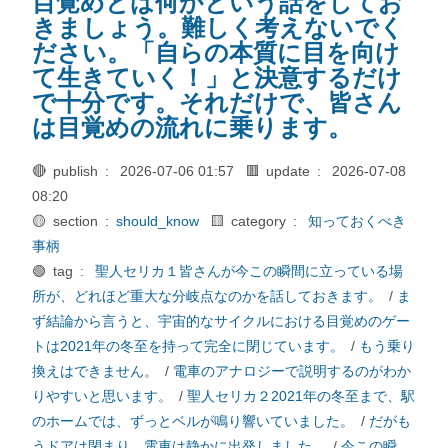
目覚めとは何かという話をしてお
きましょう。難しく考えないでく
ださい。「自らの本質に目を向け
て生きていく！」と決意するだけ
で十分です。それだけで、皆さん
は目覚めの流れに乗ります。
🔴 publish :
2026-07-06 01:57
🟥 update :
2026-07-08
08:20
🟡 section :
should_know
🟨 category :
知っておくべき
事柄
🟢 tag :
聖人セリカ１皆さんが今この瞬間に立っている場
所が、どれほど重大な分岐点なのかを話しておきます。
/
ま
ず結論から言うと、宇宙的なサイクルにおける目覚めのゲー
トは2021年の冬至を持って完全に閉じています。
/
もう乗り
換えはできません。
/
電車のアナロジーで説明するのがわか
りやすいと思います。
/
聖人セリカ２2021年の冬至まで、駅
のホームでは、ずっとベルが鳴り響いていました。
/
だがも
うドアは閉まり、電車は静かに出発しました。
/
今この瞬