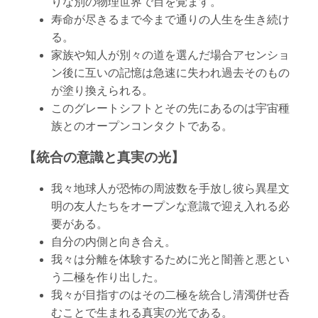
りな別の物理世界で目を覚ます。
寿命が尽きるまで今まで通りの人生を生き続け
る。
家族や知人が別々の道を選んだ場合アセンショ
ン後に互いの記憶は急速に失われ過去そのもの
が塗り換えられる。
このグレートシフトとその先にあるのは宇宙種
族とのオープンコンタクトである。
【統合の意識と真実の光】
我々地球人が恐怖の周波数を手放し彼ら異星文
明の友人たちをオープンな意識で迎え入れる必
要がある。
自分の内側と向き合え。
我々は分離を体験するために光と闇善と悪とい
う二極を作り出した。
我々が目指すのはその二極を統合し清濁併せ呑
むことで生まれる真実の光である。