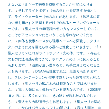
えないエネルギーで栄養を摂取することが可能になりま
す。
/
そしてライトボディ（光の体）化を促進する物とし
て、ライトウォーター（光の水）があります。
/
飲料水に青
白い光を満たすと意図するだけで作れるヒーリングウォータ
ーです。
/
聖人セリカ49意識の使い方をマスターしていくこ
とこそがアセンションだということを忘れないでくださ
い。
/
肉体も炭素ベースから珪素ベースへと変化し、クリス
タルのように光を蓄えられる器へと進化していきます。
/
⇩
/
聖人セリカ50これがライトボディ（光の体）です。
/
存在そ
のものに透明感が出てきて、ホログラムのように見えること
もあります。
/
波動が違い過ぎると、相手に見えなくなるこ
ともあります。
/
DNAが活性化すれば、若返りも起きます
し、テレポーテーションや空中浮遊といった超常能力も発現
します。
/
聖人セリカ51これらは特別なことではありませ
ん。
/
我々人類に元々備わっている能力なのです。
/
2038年
頃までには、多くの人間に、その能力が現れ始めるでしょ
う。
/
聖人セリカ52智子少し休憩します。
/
聖人セリカ53さ
て、ここからはパラレル シフトの話です。
/
我々人類は、自