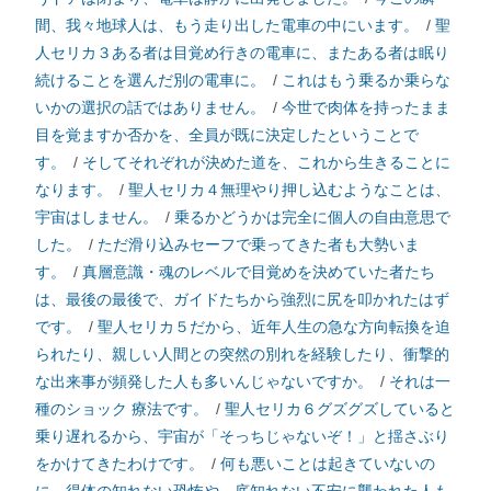
間、我々地球人は、もう走り出した電車の中にいます。
/
聖
人セリカ３ある者は目覚め行きの電車に、またある者は眠り
続けることを選んだ別の電車に。
/
これはもう乗るか乗らな
いかの選択の話ではありません。
/
今世で肉体を持ったまま
目を覚ますか否かを、全員が既に決定したということで
す。
/
そしてそれぞれが決めた道を、これから生きることに
なります。
/
聖人セリカ４無理やり押し込むようなことは、
宇宙はしません。
/
乗るかどうかは完全に個人の自由意思で
した。
/
ただ滑り込みセーフで乗ってきた者も大勢いま
す。
/
真層意識・魂のレベルで目覚めを決めていた者たち
は、最後の最後で、ガイドたちから強烈に尻を叩かれたはず
です。
/
聖人セリカ５だから、近年人生の急な方向転換を迫
られたり、親しい人間との突然の別れを経験したり、衝撃的
な出来事が頻発した人も多いんじゃないですか。
/
それは一
種のショック 療法です。
/
聖人セリカ６グズグズしていると
乗り遅れるから、宇宙が「そっちじゃないぞ！」と揺さぶり
をかけてきたわけです。
/
何も悪いことは起きていないの