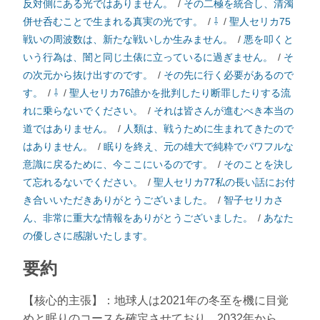
反対側にある光ではありません。
/
その二極を統合し、清濁
併せ呑むことで生まれる真実の光です。
/
⇩
/
聖人セリカ75
戦いの周波数は、新たな戦いしか生みません。
/
悪を叩くと
いう行為は、闇と同じ土俵に立っているに過ぎません。
/
そ
の次元から抜け出すのです。
/
その先に行く必要があるので
す。
/
⇩
/
聖人セリカ76誰かを批判したり断罪したりする流
れに乗らないでください。
/
それは皆さんが進むべき本当の
道ではありません。
/
人類は、戦うために生まれてきたので
はありません。
/
眠りを終え、元の雄大で純粋でパワフルな
意識に戻るために、今ここにいるのです。
/
そのことを決し
て忘れるないでください。
/
聖人セリカ77私の長い話にお付
き合いいただきありがとうございました。
/
智子セリカさ
ん、非常に重大な情報をありがとうございました。
/
あなた
の優しさに感謝いたします。
要約
【核心的主張】：地球人は2021年の冬至を機に目覚
めと眠りのコースを確定させており、2032年から