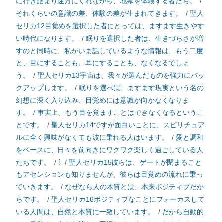
に行き詰まり途方にくれながら、地獄を体験する者たち。
/
それくらいの意識の差、体験の差が生まれてきます。
/
聖人
セリカ12目覚めを選択した者にとっては、ますます生きやす
い時代になります。
/
眠りを選択した者は、生きづらさが増
すのと同時に、私がいま話しているような情報は、もう二度
と、目にすることも、耳にすることも、なくなるでしょ
う。
/
聖人セリカ13宇宙は、我々が選んだものを強力にバッ
クアップします。
/
眠りを選べば、ますます現実という名の
幻想に深く入り込み、目覚めには意識が向かなくなりま
す。
/
事実上、もう目を覚ますことはできなくなるというこ
とです。
/
聖人セリカ14ですが面白いことに、スピリチュア
ルに全く興味がなくても波に乗れる人はいます。
/
愛と調和
をベースに、日々を前向きにワクワク楽しく過ごしている人
たちです。
/
⇩
/
聖人セリカ15彼らは、ゲートが閉まること
もアセンションも知りませんが、彼らは目覚めの流れに乗っ
ていきます。
/
なぜなら人の本質とは、本来ポジティブだか
らです。
/
聖人セリカ16ポジティブなことにフォーカスして
いる人間は、自然と本質に一致しています。
/
だから自動的