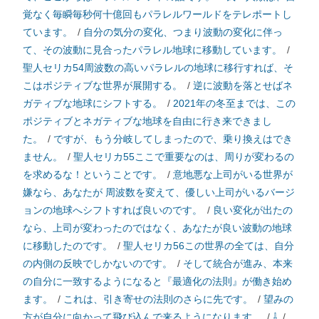
覚なく毎瞬毎秒何十億回もパラレルワールドをテレポートし
ています。
/
自分の気分の変化、つまり波動の変化に伴っ
て、その波動に見合ったパラレル地球に移動しています。
/
聖人セリカ54周波数の高いパラレルの地球に移行すれば、そ
こはポジティブな世界が展開する。
/
逆に波動を落とせばネ
ガティブな地球にシフトする。
/
2021年の冬至までは、この
ポジティブとネガティブな地球を自由に行き来できまし
た。
/
ですが、もう分岐してしまったので、乗り換えはでき
ません。
/
聖人セリカ55ここで重要なのは、周りが変わるの
を求めるな！ということです。
/
意地悪な上司がいる世界が
嫌なら、あなたが 周波数を変えて、優しい上司がいるバージ
ョンの地球へシフトすれば良いのです。
/
良い変化が出たの
なら、上司が変わったのではなく、あなたが良い波動の地球
に移動したのです。
/
聖人セリカ56この世界の全ては、自分
の内側の反映でしかないのです。
/
そして統合が進み、本来
の自分に一致するようになると『最適化の法則』が働き始め
ます。
/
これは、引き寄せの法則のさらに先です。
/
望みの
方が自分に向かって飛び込んで来るようになります。
/
⇩
/