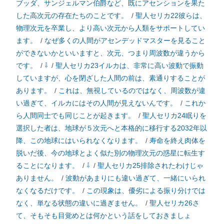
ブッダ、サンジェルマン伯爵など、既にアセンションを果た
した高次元の存在たちのことです。
/
聖人セリカ22彼らは、
物理次元を卒業し、より高い次元から人類をサポートしてい
ます。
/
なぜ多くの人間がアセンデッドマスターを見ること
ができないかといいますと、次元、つまり周波数が違うから
です。
/
⇩
/
聖人セリカ23イルカは、非常に高い波動で振動
していますが、心を閉ざした人間の前は、素通りすることが
あります。
/
これは、無視しているのではなく、周波数が違
い過ぎて、イルカにはその人間が見えないんです。
/
これか
ら人間同士でも同じことが起きます。
/
聖人セリカ24眠りを
選択した者は、地球が５次元へと本格的に移行する2032年以
降、この地球にはいられなくなります。
/
寿命を終え肉体を
脱いだ後、今の地球とよく似た別の物理次元の惑星に転生す
ることになります。
/
⇩
/
聖人セリカ25排除されたわけじゃ
ありません。
/
波動があまりにも違い過ぎて、一緒にいられ
なくなるだけです。
/
この現象は、優劣による振り分けでは
なく、単なる状態の違いに過ぎません。
/
聖人セリカ26さ
て、そもそも目覚めとは何かという話をしておきましょ