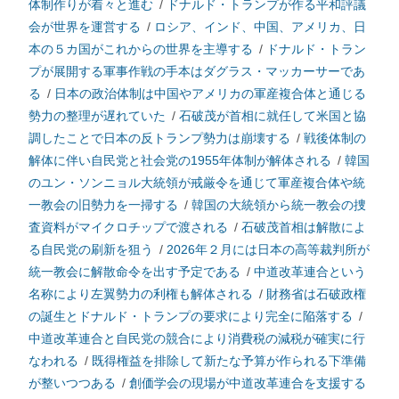
体制作りが着々と進む
/
ドナルド・トランプが作る平和評議
会が世界を運営する
/
ロシア、インド、中国、アメリカ、日
本の５カ国がこれからの世界を主導する
/
ドナルド・トラン
プが展開する軍事作戦の手本はダグラス・マッカーサーであ
る
/
日本の政治体制は中国やアメリカの軍産複合体と通じる
勢力の整理が遅れていた
/
石破茂が首相に就任して米国と協
調したことで日本の反トランプ勢力は崩壊する
/
戦後体制の
解体に伴い自民党と社会党の1955年体制が解体される
/
韓国
のユン・ソンニョル大統領が戒厳令を通じて軍産複合体や統
一教会の旧勢力を一掃する
/
韓国の大統領から統一教会の捜
査資料がマイクロチップで渡される
/
石破茂首相は解散によ
る自民党の刷新を狙う
/
2026年２月には日本の高等裁判所が
統一教会に解散命令を出す予定である
/
中道改革連合という
名称により左翼勢力の利権も解体される
/
財務省は石破政権
の誕生とドナルド・トランプの要求により完全に陥落する
/
中道改革連合と自民党の競合により消費税の減税が確実に行
なわれる
/
既得権益を排除して新たな予算が作られる下準備
が整いつつある
/
創価学会の現場が中道改革連合を支援する