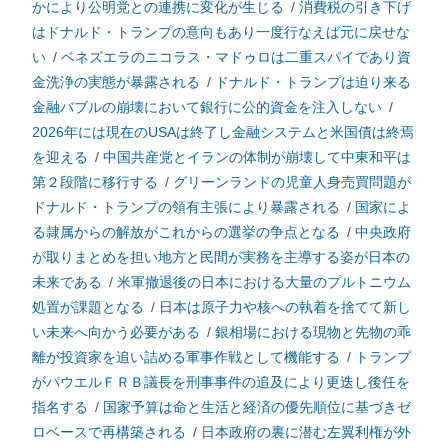
かにより公明党との連携に変化が生じる
/
消費税の引き下げ
はドナルド・トランプの意向もあり一度行なえば元に戻せな
い
/
ベネズエラのニコラス・マドゥロは二重スパイであり資
金洗浄の実態が暴露される
/
ドナルド・トランプは迫り来る
金融バブルの崩壊において銀行に公的資金を注入しない
/
2026年には現在のUSAは終了し金融システムと米国債は終焉
を迎える
/
中国共産党とイランの体制が崩壊して中東和平は
第２段階に移行する
/
グリーンランドの児童人身売買問題が
ドナルド・トランプの領有主張により暴露される
/
国家によ
る隷属からの解放がこれからの選挙の争点となる
/
中央政府
が取りまとめを担い地方と民間が実務を主導する姿が日本の
未来である
/
米軍撤退後の日本における大量のプルトニウム
処置が課題となる
/
日本は原子力や核への執着を捨てて新し
い未来へ向かう必要がある
/
銀相場における現物と先物の乖
離が投資家を追い詰める軍事作戦として機能する
/
トランプ
がパウエルＦＲＢ議長を刑事事件の追及により更迭し後任を
指名する
/
国家予算は命と生活と経済の優先順位に基づきゼ
ロベースで再構築される
/
日本政府の裏に潜む左翼利権が外