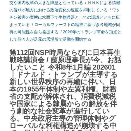
交や国内改革の大きな障壁となっている
/
ＮＨＫによる情報
の偏りが地方における政治変化の速度を抑制している
/
ワク
チン被害の実態は水面下で生物兵器としての認識とともに広
まっている
/
ローカルファーストの精神に基づき各地域が固
有の可能性を自ら発掘する
/
2026年のトランプ革命を頂点と
して個々人が足元の居場所で活動を開始する
第112回NSP時局ならびに日本再生
戦略講演会 / 藤原理事長が今、お話
したいこと 令和8年1月編 202601
｜ドナルド・トランプが主導する
新しい世界秩序の再編に伴い、日
本の1955年体制や左翼利権、財務
省の支配が解体され、消費税減税
や国家による隷属からの解放を伴
う劇的な社会変革が進行してい
る。中央政府主導の管理体制やグ
ローバルな利権構造が崩壊する中