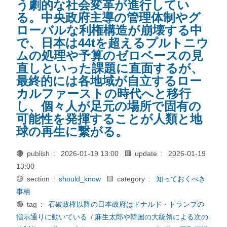
う劇的な社会変革が進行してい
る。中央政府主導の管理体制やグ
ローバルな利権構造が崩壊する中
で、日本は44tを超えるプルトニウ
ムの処理や予算のゼロベースの見
直しといった課題に直面するが、
最終的には各地域が自立するロー
カルファーストの時代へと移行
し、個々人が足元の場所で固有の
可能性を発揮することが人類と地
球の再生に繋がる。
🔴 publish :
2026-01-19 13:00
🟥 update :
2026-01-19
13:00
🟡 section :
should_know
🟨 category :
知っておくべき
事柄
🟢 tag :
石破政権以降の日本政府はドナルド・トランプの
指示通りに動いている
/
麻生太郎や韓国の大統領による次の