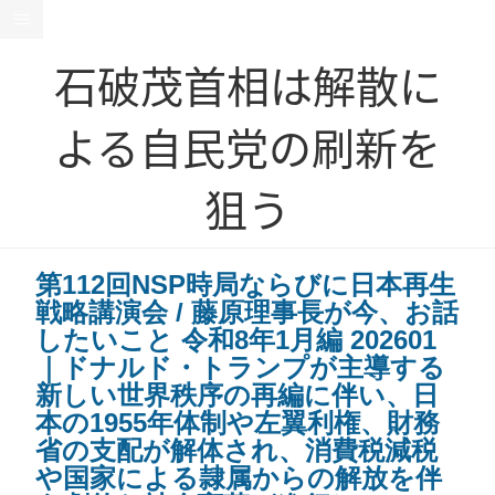
石破茂首相は解散に
よる自民党の刷新を
狙う
第112回NSP時局ならびに日本再生
戦略講演会 / 藤原理事長が今、お話
したいこと 令和8年1月編 202601
｜ドナルド・トランプが主導する
新しい世界秩序の再編に伴い、日
本の1955年体制や左翼利権、財務
省の支配が解体され、消費税減税
や国家による隷属からの解放を伴