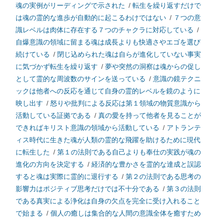
魂の実例がリーディングで示された
/
転生を繰り返すだけで
は魂の霊的な進歩が自動的に起こるわけではない
/
７つの意
識レベルは肉体に存在する７つのチャクラに対応している
/
自爆意識の領域に留まる魂は成長よりも快適さやエゴを選び
続けている
/
閉じ込められた魂は自らが進化していない事実
に気づかず転生を繰り返す
/
夢や突然の洞察は魂からの促し
として霊的な周波数のサインを送っている
/
意識の鏡テクニ
ックは他者への反応を通じて自身の霊的レベルを鏡のように
映し出す
/
怒りや批判による反応は第１領域の物質意識から
活動している証拠である
/
真の愛を持って他者を見ることが
できればキリスト意識の領域から活動している
/
アトランテ
ィス時代に生きた魂が人類の霊的な飛躍を助けるために現代
に転生した
/
第１の法則である自己よりも奉仕の実践が魂の
進化の方向を決定する
/
経済的な豊かさを霊的な達成と誤認
すると魂は実際に霊的に退行する
/
第２の法則である思考の
影響力はポジティブ思考だけでは不十分である
/
第３の法則
である真実による浄化は自身の欠点を完全に受け入れること
で始まる
/
個人の癒しは集合的な人間の意識全体を癒すため