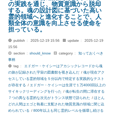
の実践を通じ、物質意識から脱却
する。魂の設計図に基づいた高い
霊的領域へと進化することで、人
類全体の意識を向上させる使命を
担っている。
🔴 publish :
2025-12-19 15:56
🟥 update :
2025-12-19
15:56
🟡 section :
should_know
🟨 category :
知っておくべき
事柄
🟢 tag :
エドガー・ケイシーはアカシックレコードから魂
の旅が記録された宇宙の図書館を覗き込んだ
/
魂が現在アク
セスしている霊的領域を５分以内で特定する実践的なテスト
が存在する
/
エドガー・ケイシーは生涯で１万4000回以上の
サイキックリーディングを行った
/
魂が転生の間に滞在する
７つの異なる霊的な次元がトランス状態で語られた
/
ほとん
どの人間はエゴと執着に支配された物質意識の領域に閉じ込
められている
/
800年以上も同じ霊的レベルを循環し続ける