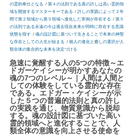
の霊的奉仕となる
/
第４の法則である真の許しは高い霊的領
域を開放するマスターキーである
/
許しの実践によって２年
間で第２領域から第５領域へ進化した実例が存在する
/
第５
の法則である永遠の今は過去現在未来が同時に存在する意識
状態を指す
/
魂の設計図に基づいて生きることで本来の神聖
な存在としての人生が始まる
/
個人の進化と癒しの選択が人
類全体の集合的な未来を決定づける
急速に覚醒する人の5つの特徴～エ
ドガーケイシーが明かすあなたの
魂の7つのレベル～｜人間は人間と
しての体験をしている霊的な存在
である。エドガー・ケイシーが示
した５つの普遍的法則と真の許し
の実践を通じ、物質意識から脱却
する。魂の設計図に基づいた高い
霊的領域へと進化することで、人
類全体の意識を向上させる使命を