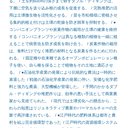
る。
/
土を約60cmの深さまで耕すダブル・ディギングは、
下層に空気を送り込み根の成長を促進する。
/
完熟堆肥の活
用は土壌微生物を活性化させる。
/
苗を市松模様に密植させ
る集約的植え付けは土壌の乾燥を防ぎ雑草を抑制する。
/
●
コンパニオンプランツや炭素作物の栽培が土壌の健康を維持
する
/
コンパニオンプランツは異なる種類の植物を一緒に植
えることで病害虫を防ぎ成長を助け合う。
/
炭素作物の栽培
は、食料だけでなく堆肥の材料となる炭素を作るために行わ
れる。
/
固定種や在来種であるオープンポピュレーション種
子を使い、自ら種を採ることで植物をその土地に適応させ
る。
/
●石油化学産業の発展により伝統的な農法は一時的に
衰退した
/
戦後の石油化学産業の発展に伴い、安価な化学肥
料と強力な農薬、大型機械が登場した。
/
手間のかかるダブ
ル・ディギングや堆肥作りは、効率の悪い手法として商業農
家から見捨てられた。
/
現代では土壌劣化への懸念から、こ
れらの知恵はリジェネラティブ農業やパーマカルチャーの文
脈で再評価されている。
/
●江戸時代の肥料体系は都市と農
村を結ぶ完全循環型であった
/
江戸時代の資源循環システム