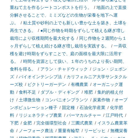
重ねて土を作るシートコンポストを行う。
/
地面の上で直接
分解させることで、ミミズなどの生物が栄養を地下へ運
ぶ。
/
粘土質や砂利の上でも新しい豊かな土を築き、土壌を
再生できる。
/
●同じ作物を時期をずらして植える継ぎ増し
栽培により収穫期間を最大化する
/
同じ作物を２週間から１
ヶ月ずらして植え続ける継ぎ増し栽培を実践する。
/
一斉収
穫を避け時期をずらすことで、庭の面積を最大限に活用す
る。
/
時間を資源として扱い、１年のうちのより長い期間、
食料を得る。
/
アラン・チャドウィック
/
ジョン・ジェボン
ズ
/
バイオインテンシブ法
/
カリフォルニア大学サンタクル
ーズ校
/
ビクトリーガーデン
/
有機農業
/
オーガニック運
動
/
食料不足
/
ダブル・ディギング
/
堆肥
/
集約的植え付
け
/
土壌微生物
/
コンパニオンプランツ
/
炭素作物
/
オープ
ンポピュレーション種子
/
固定種
/
石油化学産業
/
化学肥
料
/
リジェネラティブ農業
/
パーマカルチャー
/
江戸時代
/
下肥
/
金肥
/
完全循環型社会
/
三圃式農業
/
イスラム農業革
命
/
ノーフォーク農法
/
重量有輪犂
/
リービッヒ
/
無機栄養