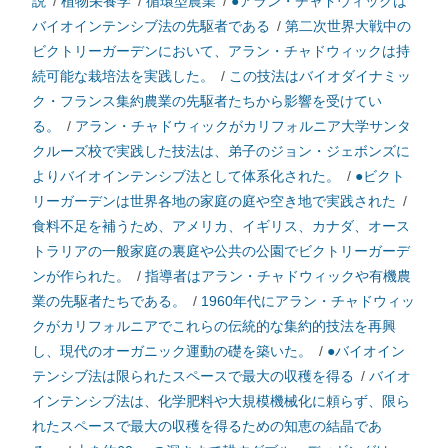
説
/
植物栄養学
/
循環型農業
/
●アラン・チャドウィックは
バイオインテンシブ法の先駆者である
/
第二次世界大戦中の
ビクトリーガーデンにおいて、アラン・チャドウィックは持
続可能な栽培法を実践した。
/
この技法はバイオダイナミッ
ク・フランス集約農業の先駆者たちから影響を受けてい
る。
/
アラン・チャドウィックがカリフォルニア大学サンタ
クルーズ校で実践した技法は、弟子のジョン・ジェボンズに
よりバイオインテンシブ法として体系化された。
/
●ビクト
リーガーデンは世界各地の家庭の庭や空き地で実践された
/
食料不足を補うため、アメリカ、イギリス、カナダ、オース
トラリアの一般家庭の裏庭や公共の公園でビクトリーガーデ
ンが作られた。
/
指導者はアラン・チャドウィックや有機農
業の先駆者たちである。
/
1960年代にアラン・チャドウィッ
クがカリフォルニアでこれらの伝統的な集約的技法を再興
し、現代のオーガニック運動の礎を築いた。
/
●バイオイン
テンシブ法は限られたスペースで最大の収穫を得る
/
バイオ
インテンシブ法は、化学肥料や大規模機械化に頼らず、限ら
れたスペースで最大の収穫を得るための知恵の結晶であ