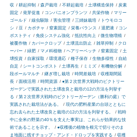
収
/
耕起抑制
/
森戸栽培
/
不耕起栽培
/
土壌構造保持
/
炭素
固定
/
発芽促進
/
コンパニオンプランツ
/
共栄作物
/
マリー
ゴールド
/
線虫駆除
/
害虫管理
/
三姉妹栽培
/
トウモロコ
シ
/
豆
/
カボチャ
/
窒素固定
/
栄養バランス
/
退肥液
/
コン
ポストティ
/
免疫システム強化
/
抵抗性向上
/
微生物増殖
/
被覆作物
/
カバークロップ
/
土壌流出防止
/
雑草抑制
/
クロ
ーバー
/
緑肥
/
マメ科植物
/
ヘアリーベッチ
/
窒素固定
/
土
壌投資
/
自家採取
/
環境適応
/
種子保存
/
生物多様性
/
自給
自足
/
シートコンポスト
/
土壌再生
/
ミミズ
/
有機物分解
/
段ボールマルチ
/
継ぎ増し栽培
/
時間差栽培
/
収穫期間延
長
/
面積活用
/
時間資源
/
●第２次世界大戦時のビクトリー
ガーデンで実践された土壌改良と栽培の12の方法を列挙す
る
/
第２次世界大戦時のビクトリーガーデン（勝利の庭）で
実践された栽培法がある。
/
現代の肥料産業の台頭とともに
忘れ去られた土壌改良と栽培の12の方法を列挙する。
/
戦時
中に全米の野菜の40％を支えた事実は、これらが効果的な技
術であることを示す。
/
●収穫後の植物を根元で切りそのま
ま地面に残すチョップ・アンド・ドロップを実践する
/
収穫