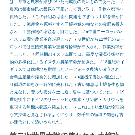
は、都市と農村が結びついた完成度の高いものであった。
/
農家は都市住民の糞尿を下肥として買い取り、作物を都市へ
供給した。
/
この仕組みは衛生問題を防ぎつつ土壌を豊かに
した。
/
海産物を原料とする干鰯や鰊の粕などの金肥も投入
され、工芸作物の増産を可能にした。
/
●中世ヨーロッパや
イスラム圏で農業革命が起こった
/
８世紀から12世紀のヨー
ロッパでは三圃式農業や重量有輪犂が導入され、作業効率が
向上した。
/
同時期のイスラム圏では、高度な灌漑技術や作
物の多様化によるイスラム農業革命が起きた。
/
18世紀のイ
ギリスでは休耕地を撤廃したノーフォーク農法が確立され、
食料生産量が爆発的に増加した。
/
●無機栄養説の確立によ
り循環の知恵が一時的に失われた
/
古い知恵は土壌を生き物
と見なし、奪った養分を土に返す哲学に基づいていた。
/
19
世紀後半にドイツのリービッヒが窒素・リン酸・カリウムを
重視する無機栄養説を確立した。
/
これにより土壌は物理的
な支持体と見なされるようになり、数千年の循環の知恵は古
い迷信として追いやられた。