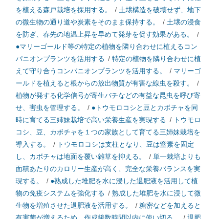
を植える森戸栽培を採用する。
/
土壌構造を破壊せず、地下
の微生物の通り道や炭素をそのまま保持する。
/
土壌の浸食
を防ぎ、春先の地温上昇を早めて発芽を促す効果がある。
/
●マリーゴールド等の特定の植物を隣り合わせに植えるコン
パニオンプランツを活用する
/
特定の植物を隣り合わせに植
えて守り合うコンパニオンプランツを活用する。
/
マリーゴ
ールドを植えると根からの放出物質が有害な線虫を殺す。
/
植物が発する化学信号が寄生バチなどの有益な昆虫を呼び寄
せ、害虫を管理する。
/
●トウモロコシと豆とカボチャを同
時に育てる三姉妹栽培で高い栄養生産を実現する
/
トウモロ
コシ、豆、カボチャを１つの家族として育てる三姉妹栽培を
導入する。
/
トウモロコシは支柱となり、豆は窒素を固定
し、カボチャは地面を覆い雑草を抑える。
/
単一栽培よりも
面積あたりのカロリー生産が高く、完全な栄養バランスを実
現する。
/
●熟成した堆肥を水に浸した退肥液を活用して植
物の免疫システムを強化する
/
熟成した堆肥を水に浸して微
生物を増殖させた退肥液を活用する。
/
糖密などを加えると
有害菌が増えるため、作成後数時間以内に使い切る。
/
退肥