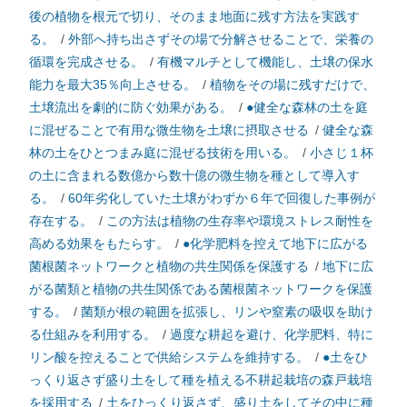
後の植物を根元で切り、そのまま地面に残す方法を実践す
る。
/
外部へ持ち出さずその場で分解させることで、栄養の
循環を完成させる。
/
有機マルチとして機能し、土壌の保水
能力を最大35％向上させる。
/
植物をその場に残すだけで、
土壌流出を劇的に防ぐ効果がある。
/
●健全な森林の土を庭
に混ぜることで有用な微生物を土壌に摂取させる
/
健全な森
林の土をひとつまみ庭に混ぜる技術を用いる。
/
小さじ１杯
の土に含まれる数億から数十億の微生物を種として導入す
る。
/
60年劣化していた土壌がわずか６年で回復した事例が
存在する。
/
この方法は植物の生存率や環境ストレス耐性を
高める効果をもたらす。
/
●化学肥料を控えて地下に広がる
菌根菌ネットワークと植物の共生関係を保護する
/
地下に広
がる菌類と植物の共生関係である菌根菌ネットワークを保護
する。
/
菌類が根の範囲を拡張し、リンや窒素の吸収を助け
る仕組みを利用する。
/
過度な耕起を避け、化学肥料、特に
リン酸を控えることで供給システムを維持する。
/
●土をひ
っくり返さず盛り土をして種を植える不耕起栽培の森戸栽培
を採用する
/
土をひっくり返さず、盛り土をしてその中に種