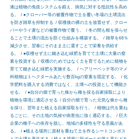
液は植物の免疫システムを鍛え、病気に対する抵抗性を高め
る。
/
●クローバー等の被覆作物で土を覆い冬場の土壌流出
を防ぎ雑草を抑制する
/
収穫後の裸の土を放置せず、クロー
バーやライ麦などの被覆作物で覆う。
/
冬の間も根を張らせ
ることで土壌の流出を防ぐ仕組みを構築する。
/
雑草を68％
減少させ、翌春にそのまま土に還すことで栄養を供給す
る。
/
●収穫せず土に鋤き込む緑肥を育てて土壌に大量の窒
素を投資する
/
収穫のためではなく土を育てるために植物を
育てて鋤き込む緑肥を実施する。
/
ヘアリーベッチ等のマメ
科植物は１ヘクタールあたり数百kgの窒素を固定する。
/
化
学肥料を購入する消費ではなく、土壌への投資として機能さ
せる。
/
●自分の畑で育った株から種を採る自家採取により
植物を環境に適応させる
/
自分の畑で育った元気な株から種
を採り、翌年また植える自家採取を行う。
/
植物は代を重ね
るごとに、その土地の気候や病害虫に強く適応する。
/
巨大
企業の種子への依存を脱し、地域の多様性を守る意義があ
る。
/
●植える場所に資材を重ねて土を作るシートコンポス
トで土壌を再生する
/
植える場所に段ボールや落ち葉などを