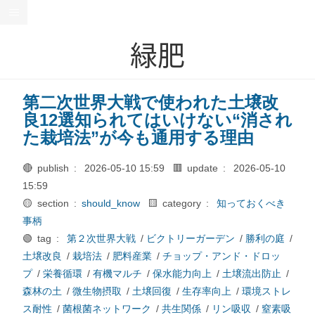
緑肥
第二次世界大戦で使われた土壌改
良12選知られてはいけない“消され
た栽培法”が今も通用する理由
🔴 publish :
2026-05-10 15:59
🟥 update :
2026-05-10
15:59
🟡 section :
should_know
🟨 category :
知っておくべき
事柄
🟢 tag :
第２次世界大戦
/
ビクトリーガーデン
/
勝利の庭
/
土壌改良
/
栽培法
/
肥料産業
/
チョップ・アンド・ドロッ
プ
/
栄養循環
/
有機マルチ
/
保水能力向上
/
土壌流出防止
/
森林の土
/
微生物摂取
/
土壌回復
/
生存率向上
/
環境ストレ
ス耐性
/
菌根菌ネットワーク
/
共生関係
/
リン吸収
/
窒素吸