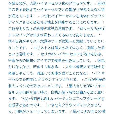
を握るのが、人類ハイヤーセルフ化のプロセスです。
/
2021
年の冬至を超えてハイヤーセルフとの繋がりが強くなる人間
が増えています。
/
いずれハイヤーセルフを肉体にグラウン
ディングさせた者たちが地上を闊歩することになります。
/
これがキリストの再来の本当の意味です。
/
聖人セリカ36イ
エスやブッダが生まれ変わってくるのではありません。
/
我々自身がキリスト意識やブッダ意識へと覚醒していくとい
うことです。
/
キリストとは個人の名ではなく、覚醒した者
という意味です。
/
セリカ37ハイヤーセルフが地上を歩き、
宇宙からの情報やアイデアで物事を生み出していく。
/
病気
もしなくなり、若返りも起きる。
/
人生の最後まで可能性を
体験し尽くして、満足して肉体を脱ぐことになる。
/
ハイヤ
ーセルフを肉体に グラウンディングさせる。
/
これが究極の
個人レベルでのアセンションです。
/
聖人セリカ38ハイヤー
セルフが肉体を使う時と、自我が使う時では働きが全く違い
ます。
/
だから肉体も新しいバージョンにアップグレードす
る必要があるのです。
/
いきなりグラウンディングさせた
ら、肉体がショートしてしまいます。
/
聖人セリカ39この感