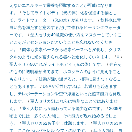
えないエネルギーで栄養を摂取することが可能になりま
す。
/
そしてライトボディ（光の体）化を促進する物とし
て、ライトウォーター（光の水）があります。
/
飲料水に青
白い光を満たすと意図するだけで作れるヒーリングウォータ
ーです。
/
聖人セリカ49意識の使い方をマスターしていくこ
とこそがアセンションだということを忘れないでくださ
い。
/
肉体も炭素ベースから珪素ベースへと変化し、クリス
タルのように光を蓄えられる器へと進化していきます。
/
⇩
/
聖人セリカ50これがライトボディ（光の体）です。
/
存在そ
のものに透明感が出てきて、ホログラムのように見えること
もあります。
/
波動が違い過ぎると、相手に見えなくなるこ
ともあります。
/
DNAが活性化すれば、若返りも起きます
し、テレポーテーションや空中浮遊といった超常能力も発現
します。
/
聖人セリカ51これらは特別なことではありませ
ん。
/
我々人類に元々備わっている能力なのです。
/
2038年
頃までには、多くの人間に、その能力が現れ始めるでしょ
う。
/
聖人セリカ52智子少し休憩します。
/
聖人セリカ53さ
て、ここからはパラレル シフトの話です。
/
我々人類は、自