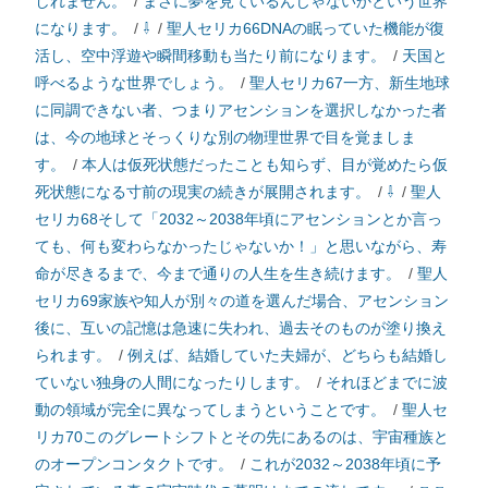
しれません。
/
まさに夢を見ているんじゃないかという世界
になります。
/
⇩
/
聖人セリカ66DNAの眠っていた機能が復
活し、空中浮遊や瞬間移動も当たり前になります。
/
天国と
呼べるような世界でしょう。
/
聖人セリカ67一方、新生地球
に同調できない者、つまりアセンションを選択しなかった者
は、今の地球とそっくりな別の物理世界で目を覚ましま
す。
/
本人は仮死状態だったことも知らず、目が覚めたら仮
死状態になる寸前の現実の続きが展開されます。
/
⇩
/
聖人
セリカ68そして「2032～2038年頃にアセンションとか言っ
ても、何も変わらなかったじゃないか！」と思いながら、寿
命が尽きるまで、今まで通りの人生を生き続けます。
/
聖人
セリカ69家族や知人が別々の道を選んだ場合、アセンション
後に、互いの記憶は急速に失われ、過去そのものが塗り換え
られます。
/
例えば、結婚していた夫婦が、どちらも結婚し
ていない独身の人間になったりします。
/
それほどまでに波
動の領域が完全に異なってしまうということです。
/
聖人セ
リカ70このグレートシフトとその先にあるのは、宇宙種族と
のオープンコンタクトです。
/
これが2032～2038年頃に予