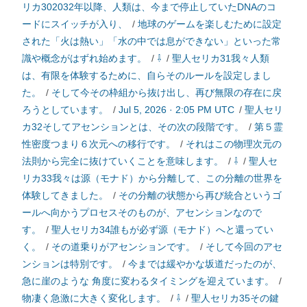
リカ302032年以降、人類は、今まで停止していたDNAのコ
ードにスイッチが入り、
/
地球のゲームを楽しむために設定
された「火は熱い」「水の中では息ができない」といった常
識や概念がはずれ始めます。
/
⇩
/
聖人セリカ31我々人類
は、有限を体験するために、自らそのルールを設定しまし
た。
/
そして今その枠組から抜け出し、再び無限の存在に戻
ろうとしています。
/
Jul 5, 2026 · 2:05 PM UTC
/
聖人セリ
カ32そしてアセンションとは、その次の段階です。
/
第５霊
性密度つまり６次元への移行です。
/
それはこの物理次元の
法則から完全に抜けていくことを意味します。
/
⇩
/
聖人セ
リカ33我々は源（モナド）から分離して、この分離の世界を
体験してきました。
/
その分離の状態から再び統合というゴ
ールへ向かうプロセスそのものが、アセンションなので
す。
/
聖人セリカ34誰もが必ず源（モナド）へと還ってい
く。
/
その道乗りがアセンションです。
/
そして今回のアセ
ンションは特別です。
/
今までは緩やかな坂道だったのが、
急に崖のような 角度に変わるタイミングを迎えています。
/
物凄く急激に大きく変化します。
/
⇩
/
聖人セリカ35その鍵