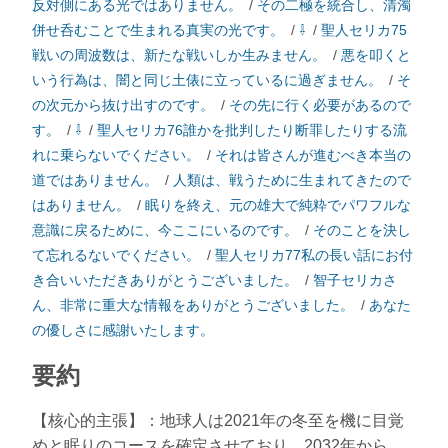
反対側にある光ではありません。
/
その二極を統合し、清濁
併せ呑むことで生まれる真実の光です。
/
⇩
/
聖人セリカ75
戦いの周波数は、新たな戦いしか生みません。
/
悪を叩くと
いう行為は、闇と同じ土俵に立っているに過ぎません。
/
そ
の次元から抜け出すのです。
/
その先に行く必要があるので
す。
/
⇩
/
聖人セリカ76誰かを批判したり断罪したりする流
れに乗らないでください。
/
それは皆さんが進むべき本当の
道ではありません。
/
人類は、戦うために生まれてきたので
はありません。
/
眠りを終え、元の雄大で純粋でパワフルな
意識に戻るために、今ここにいるのです。
/
そのことを決し
て忘れるないでください。
/
聖人セリカ77私の長い話にお付
き合いいただきありがとうございました。
/
智子セリカさ
ん、非常に重大な情報をありがとうございました。
/
あなた
の優しさに感謝いたします。
要約
【核心的主張】：地球人は2021年の冬至を機に目覚
めと眠りのコースを確定させており、2032年から