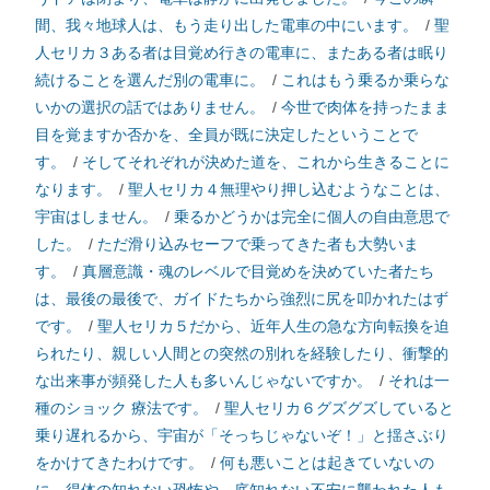
間、我々地球人は、もう走り出した電車の中にいます。
/
聖
人セリカ３ある者は目覚め行きの電車に、またある者は眠り
続けることを選んだ別の電車に。
/
これはもう乗るか乗らな
いかの選択の話ではありません。
/
今世で肉体を持ったまま
目を覚ますか否かを、全員が既に決定したということで
す。
/
そしてそれぞれが決めた道を、これから生きることに
なります。
/
聖人セリカ４無理やり押し込むようなことは、
宇宙はしません。
/
乗るかどうかは完全に個人の自由意思で
した。
/
ただ滑り込みセーフで乗ってきた者も大勢いま
す。
/
真層意識・魂のレベルで目覚めを決めていた者たち
は、最後の最後で、ガイドたちから強烈に尻を叩かれたはず
です。
/
聖人セリカ５だから、近年人生の急な方向転換を迫
られたり、親しい人間との突然の別れを経験したり、衝撃的
な出来事が頻発した人も多いんじゃないですか。
/
それは一
種のショック 療法です。
/
聖人セリカ６グズグズしていると
乗り遅れるから、宇宙が「そっちじゃないぞ！」と揺さぶり
をかけてきたわけです。
/
何も悪いことは起きていないの