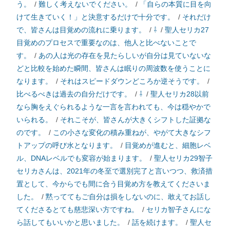
う。
/
難しく考えないでください。
/
「自らの本質に目を向
けて生きていく！」と決意するだけで十分です。
/
それだけ
で、皆さんは目覚めの流れに乗ります。
/
⇩
/
聖人セリカ27
目覚めのプロセスで重要なのは、他人と比べないことで
す。
/
あの人は光の存在を見たらしいが自分は見ていないな
どと比較を始めた瞬間、皆さんは眠りの周波数を使うことに
なります。
/
それはスピードダウンどころか逆そうです。
/
比べるべきは過去の自分だけです。
/
⇩
/
聖人セリカ28以前
なら胸をえぐられるような一言を言われても、今は穏やかで
いられる。
/
それこそが、皆さんが大きくシフトした証拠な
のです。
/
この小さな変化の積み重ねが、やがて大きなシフ
トアップの呼び水となります。
/
目覚めが進むと、細胞レベ
ル、DNAレベルでも変容が始まります。
/
聖人セリカ29智子
セリカさんは、2021年の冬至で選別完了と言いつつ、救済措
置として、今からでも間に合う目覚め方を教えてくださいま
した。
/
黙っててもご自分は損をしないのに、敢えてお話し
てくださるとても慈悲深い方ですね。
/
セリカ智子さんにな
ら話してもいいかと思いました。
/
話を続けます。
/
聖人セ