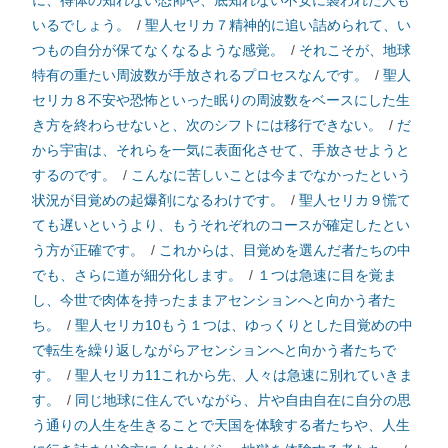
に、得体の知れない恐怖や、底知れない不安に襲われた人も
いるでしょう。
/
聖人セリカ７精神的に追い詰められて、い
つもの自分が保てなくなるような感覚。
/
それこそが、地球
特有の重たい周波数が手放されるプロセスなんです。
/
聖人
セリカ８不安や恐怖といった眠りの周波数をベースにした生
き方を終わらせないと、次のシフトには移行できない。
/
だ
から宇宙は、それらを一気に表面化させて、手放させようと
するのです。
/
こんなに苦しいことは今までなかったという
状況が目覚めの起爆剤になるわけです。
/
聖人セリカ９慌て
ても遅いというより、もうそれぞれのコースが確定したとい
う方が正確です。
/
これからは、目覚めを選んだ者たちの中
でも、さらに道が細分化します。
/
１つは急速に目を覚ま
し、今世で肉体を持ったままアセンションへと向かう者た
ち。
/
聖人セリカ10もう１つは、ゆっくりとした目覚めの中
で転生を繰り返しながらアセンションへと向かう者たちで
す。
/
聖人セリカ11これから先、人々は急速に別れていきま
す。
/
同じ地球に住んでいながら、片や自由自在に自分の思
う通りの人生を生きることで天国を体験する者たちや、人生