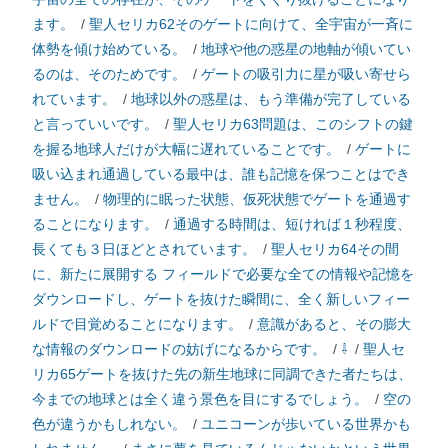
ます。
/
聖人セリカ62そのゲートに向けて、全宇宙が一斉に
体勢を傾け始めている。
/
地球や他の惑星の地軸が傾いてい
るのは、そのためです。
/
ゲートの吸引力に星が吸い寄せら
れています。
/
地球以外の惑星は、もう準備が完了している
と言っていいです。
/
聖人セリカ63問題は、このシフトの鍵
を握る地球人だけが大幅に遅れていることです。
/
ゲートに
吸い込まれ通過している最中は、誰も記憶を保つことはでき
ません。
/
物理的に眠った状態、仮死状態でゲートを通過す
ることになります。
/
通過する時間は、短ければ１秒程度、
長くても３日ほどとされています。
/
聖人セリカ64その間
に、新たに展開する フィールドで必要な全ての情報や記憶を
ダウンロードし、ゲートを抜けた瞬間に、全く新しいフィー
ルドで目覚めることになります。
/
意識があると、その膨大
な情報のダウンロードの妨げになるからです。
/
⇩
/
聖人セ
リカ65ゲートを抜けた先の新生地球に同調できた者たちは、
今までの地球とは全く違う景色を目にするでしょう。
/
空の
色が違うかもしれない。
/
ユニコーンが歩いている世界かも