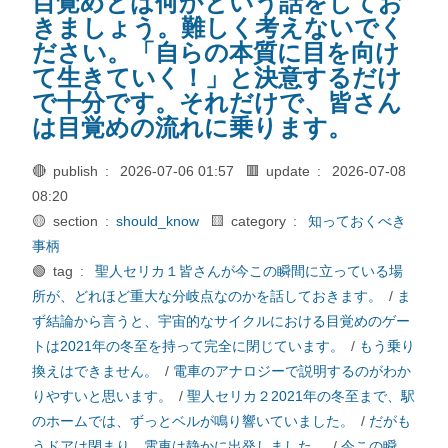
目覚めとは何かという話をしてお
きましょう。難しく考えないでく
ださい。「自らの本質に目を向け
て生きていく！」と決意するだけ
で十分です。それだけで、皆さん
は目覚めの流れに乗ります。
🔴 publish :
2026-07-06 01:57
🟥 update :
2026-07-08
08:20
🟡 section :
should_know
🟨 category :
知っておくべき
事柄
🟢 tag :
聖人セリカ１皆さんが今この瞬間に立っている場
所が、どれほど重大な分岐点なのかを話しておきます。
/
ま
ず結論から言うと、宇宙的なサイクルにおける目覚めのゲー
トは2021年の冬至を持って完全に閉じています。
/
もう乗り
換えはできません。
/
電車のアナロジーで説明するのがわか
りやすいと思います。
/
聖人セリカ２2021年の冬至まで、駅
のホームでは、ずっとベルが鳴り響いていました。
/
だがも
うドアは閉まり、電車は静かに出発しました。
/
今この瞬