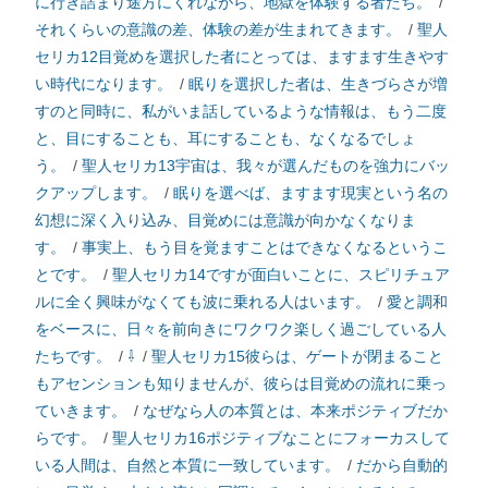
に行き詰まり途方にくれながら、地獄を体験する者たち。
/
それくらいの意識の差、体験の差が生まれてきます。
/
聖人
セリカ12目覚めを選択した者にとっては、ますます生きやす
い時代になります。
/
眠りを選択した者は、生きづらさが増
すのと同時に、私がいま話しているような情報は、もう二度
と、目にすることも、耳にすることも、なくなるでしょ
う。
/
聖人セリカ13宇宙は、我々が選んだものを強力にバッ
クアップします。
/
眠りを選べば、ますます現実という名の
幻想に深く入り込み、目覚めには意識が向かなくなりま
す。
/
事実上、もう目を覚ますことはできなくなるというこ
とです。
/
聖人セリカ14ですが面白いことに、スピリチュア
ルに全く興味がなくても波に乗れる人はいます。
/
愛と調和
をベースに、日々を前向きにワクワク楽しく過ごしている人
たちです。
/
⇩
/
聖人セリカ15彼らは、ゲートが閉まること
もアセンションも知りませんが、彼らは目覚めの流れに乗っ
ていきます。
/
なぜなら人の本質とは、本来ポジティブだか
らです。
/
聖人セリカ16ポジティブなことにフォーカスして
いる人間は、自然と本質に一致しています。
/
だから自動的