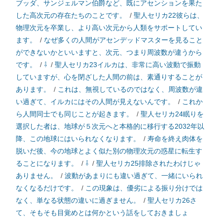
ブッダ、サンジェルマン伯爵など、既にアセンションを果た
した高次元の存在たちのことです。
/
聖人セリカ22彼らは、
物理次元を卒業し、より高い次元から人類をサポートしてい
ます。
/
なぜ多くの人間がアセンデッドマスターを見ること
ができないかといいますと、次元、つまり周波数が違うから
です。
/
⇩
/
聖人セリカ23イルカは、非常に高い波動で振動
していますが、心を閉ざした人間の前は、素通りすることが
あります。
/
これは、無視しているのではなく、周波数が違
い過ぎて、イルカにはその人間が見えないんです。
/
これか
ら人間同士でも同じことが起きます。
/
聖人セリカ24眠りを
選択した者は、地球が５次元へと本格的に移行する2032年以
降、この地球にはいられなくなります。
/
寿命を終え肉体を
脱いだ後、今の地球とよく似た別の物理次元の惑星に転生す
ることになります。
/
⇩
/
聖人セリカ25排除されたわけじゃ
ありません。
/
波動があまりにも違い過ぎて、一緒にいられ
なくなるだけです。
/
この現象は、優劣による振り分けでは
なく、単なる状態の違いに過ぎません。
/
聖人セリカ26さ
て、そもそも目覚めとは何かという話をしておきましょ