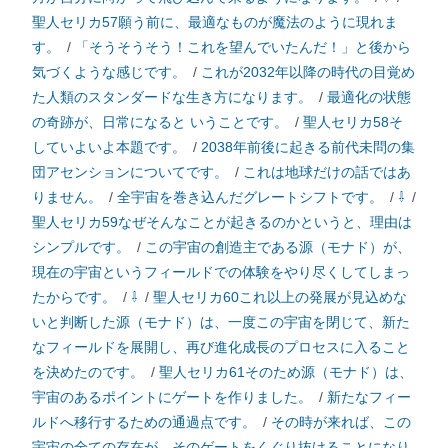
聖人セリカ57願う前に、最適なものが魔法のように現れま
す。
/
「そうそうそう！これを望んでいたんだ！」と後から
気づくような感じです。
/
これが2032年以降の時代の目覚め
た人類のスタンダードな生き方になります。
/
最適化の状態
の奇跡が、日常になると いうことです。
/
聖人セリカ58そ
していよいよ本題です。
/
2038年前後に起きる前代未問の集
団アセンションについてです。
/
これは地球だけの話ではあ
りません。
/
全宇宙を巻き込んだグレートシフトです。
/
⇩
/
聖人セリカ59なぜそんなことが起きるのかというと、理由は
シンプルです。
/
この宇宙の創造主である源（モナド）が、
現在の宇宙というフィールドでの体験をやり尽くしてしまっ
たからです。
/
⇩
/
聖人セリカ60これ以上の発展が見込めな
いと判断した源（モナド）は、一度この宇宙を閉じて、新た
なフィールドを展開し、再び進化成長のプロセスに入ること
を決めたのです。
/
聖人セリカ61そのため源（モナド）は、
宇宙のあるポイントにゲートを作りました。
/
新たなフィー
ルドへ移行するための通過点です。
/
その時が来れば、この
宇宙の全ての存在が、そのゲートをくぐり抜けることになり