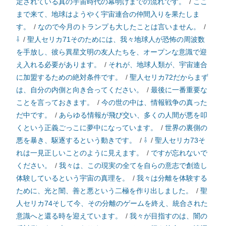
定されている真の宇宙時代の幕明けまでの流れです。
/
ここ
まで来て、地球はようやく宇宙連合の仲間入りを果たしま
す。
/
なので今月のトランプも大したことは言いません。
/
⇩
/
聖人セリカ71そのためには、我々地球人が恐怖の周波数
を手放し、彼ら異星文明の友人たちを、オープンな意識で迎
え入れる必要があります。
/
それが、地球人類が、宇宙連合
に加盟するための絶対条件です。
/
聖人セリカ72だからまず
は、自分の内側と向き合ってください。
/
最後に一番重要な
ことを言っておきます。
/
今の世の中は、情報戦争の真った
だ中です。
/
あらゆる情報が飛び交い、多くの人間が悪を叩
くという正義ごっこに夢中になっています。
/
世界の裏側の
悪を暴き、駆逐するという動きです。
/
⇩
/
聖人セリカ73そ
れは一見正しいことのように見えます。
/
ですが忘れないで
ください。
/
我々は、この現実の全てを自らの意志で創造し
体験しているという宇宙の真理を。
/
我々は分離を体験する
ために、光と闇、善と悪という二極を作り出しました。
/
聖
人セリカ74そして今、その分離のゲームを終え、統合された
意識へと還る時を迎えています。
/
我々が目指すのは、闇の