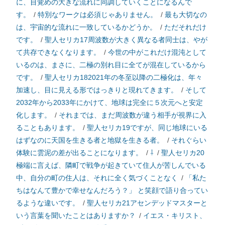
に、目覚めの大きな流れに同調していくことになるんで
す。
/
特別なワークは必須じゃありません。
/
最も大切なの
は、宇宙的な流れに一致しているかどうか。
/
ただそれだけ
です。
/
聖人セリカ17周波数が大きく異なる者同士は、やが
て共存できなくなります。
/
今世の中がこれだけ混沌として
いるのは、まさに、二極の別れ目に全てが混在しているから
です。
/
聖人セリカ182021年の冬至以降の二極化は、年々
加速し、目に見える形ではっきりと現れてきます。
/
そして
2032年から2033年にかけて、地球は完全に５次元へと安定
化します。
/
それまでは、まだ周波数が違う相手が視界に入
ることもあります。
/
聖人セリカ19ですが、同じ地球にいる
はずなのに天国を生きる者と地獄を生きる者。
/
それぐらい
体験に雲泥の差が出ることになります。
/
⇩
/
聖人セリカ20
極端に言えば、隣町で戦争が起きていて住人が苦しんでいる
中、自分の町の住人は、それに全く気づくことなく
/
「私た
ちはなんて豊かで幸せなんだろう？」 と笑顔で語り合ってい
るような違いです。
/
聖人セリカ21アセンデッドマスターと
いう言葉を聞いたことはありますか？
/
イエス・キリスト、