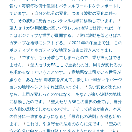
覚なく毎瞬毎秒何十億回もパラレルワールドをテレポートし
ています。
/
自分の気分の変化、つまり波動の変化に伴っ
て、その波動に見合ったパラレル地球に移動しています。
/
聖人セリカ54周波数の高いパラレルの地球に移行すれば、そ
こはポジティブな世界が展開する。
/
逆に波動を落とせばネ
ガティブな地球にシフトする。
/
2021年の冬至までは、この
ポジティブとネガティブな地球を自由に行き来できまし
た。
/
ですが、もう分岐してしまったので、乗り換えはでき
ません。
/
聖人セリカ55ここで重要なのは、周りが変わるの
を求めるな！ということです。
/
意地悪な上司がいる世界が
嫌なら、あなたが 周波数を変えて、優しい上司がいるバージ
ョンの地球へシフトすれば良いのです。
/
良い変化が出たの
なら、上司が変わったのではなく、あなたが良い波動の地球
に移動したのです。
/
聖人セリカ56この世界の全ては、自分
の内側の反映でしかないのです。
/
そして統合が進み、本来
の自分に一致するようになると『最適化の法則』が働き始め
ます。
/
これは、引き寄せの法則のさらに先です。
/
望みの
方が自分に向かって飛び込んで来るようになります。
/
⇩
/