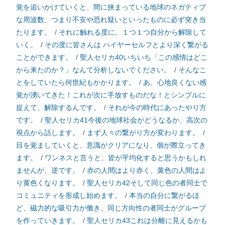
覚を追いかけていくと、間に挟まっている地球のネガティブ
な周波数、つまり不安や恐れ疑いといったものに必ず突き当
たります。
/
それに触れる度に、１つ１つ自分から解除して
いく。
/
その度に皆さんは ハイヤーセルフとより深く繋がる
ことができます。
/
聖人セリカ40いちいち「この感情はどこ
から来たのか？」なんて分析しないでください。
/
そんなこ
とをしていたら何世紀もかかります。
/
あ、心地良くない感
覚が湧いてきた！これが次に手放すものだな！とシンプルに
捉えて、解除するんです。
/
それが今の時代にあったやり方
です。
/
聖人セリカ41今後の地球社会がどうなるか、高次の
視点から話します。
/
まず人々の繋がり方が変わります。
/
目を覚ましていくと、意識がクリアになり、個が際立ってき
ます。
/
ワンネスと言うと、皆が平均化すると思うかもしれ
ませんが、逆です。
/
赤の人間はより赤く、黄色の人間はよ
り黄色くなります。
/
聖人セリカ42そして同じ色の者同士で
コミュニティを形成し始めます。
/
本当の自分に繋がるほ
ど、磁力的な吸引力が働き、同じ方向性の者同士がグループ
を作っていきます。
/
聖人セリカ43これは分離に見えるかも