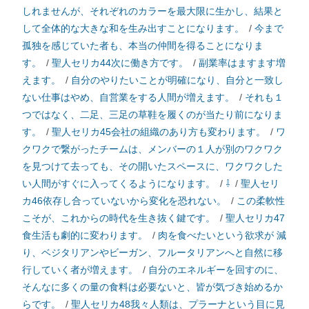
しれませんが、それぞれのカラーを最大限に生かし、結果と
して全体的な大きな和を生み出すことになります。
/
今まで
孤独を感じていた者も、本当の仲間を得ることになりま
す。
/
聖人セリカ44次に働き方です。
/
副業率はますます増
えます。
/
自分のやりたいことが明確になり、自分と一致し
ない仕事はやめ、自営業をする人間が増えます。
/
それも１
つではなく、二足、三足の草鞋を履くのが当たり前になりま
す。
/
聖人セリカ45会社の組織のあり方も変わります。
/
ワ
クワクで繋がったチームは、メンバーの１人が別のワクワク
を見つけて去っても、その開いたスペースに、ワクワクした
い人間がすぐに入ってくるようになります。
/
⇩
/
聖人セリ
カ46依存し合っていないから変化を恐れない。
/
この柔軟性
こそが、これからの時代を生き抜く鍵です。
/
聖人セリカ47
食生活も劇的に変わります。
/
肉を食べたいという欲求が 減
り、ベジタリアンやビーガン、フルータリアンへと自然に移
行していく者が増えます。
/
自分のエネルギーを回すのに、
そんなに多くの量の食料は必要ないと、皆が気づき始めるか
らです。
/
聖人セリカ48我々人類は、プラーナという目に見