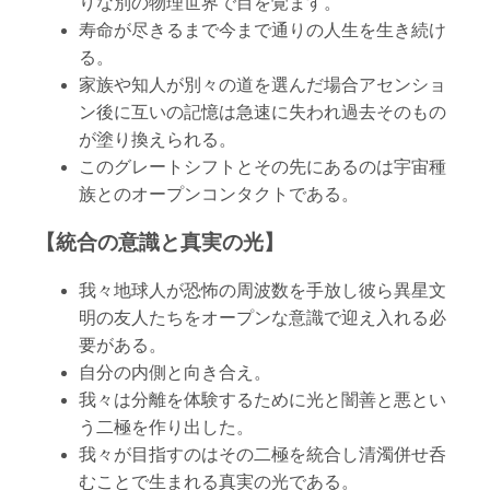
りな別の物理世界で目を覚ます。
寿命が尽きるまで今まで通りの人生を生き続け
る。
家族や知人が別々の道を選んだ場合アセンショ
ン後に互いの記憶は急速に失われ過去そのもの
が塗り換えられる。
このグレートシフトとその先にあるのは宇宙種
族とのオープンコンタクトである。
【統合の意識と真実の光】
我々地球人が恐怖の周波数を手放し彼ら異星文
明の友人たちをオープンな意識で迎え入れる必
要がある。
自分の内側と向き合え。
我々は分離を体験するために光と闇善と悪とい
う二極を作り出した。
我々が目指すのはその二極を統合し清濁併せ呑
むことで生まれる真実の光である。