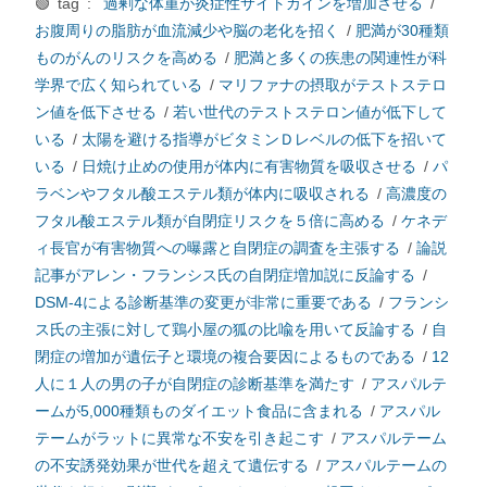
🟢 tag :
過剰な体重が炎症性サイトカインを増加させる
/
お腹周りの脂肪が血流減少や脳の老化を招く
/
肥満が30種類
ものがんのリスクを高める
/
肥満と多くの疾患の関連性が科
学界で広く知られている
/
マリファナの摂取がテストステロ
ン値を低下させる
/
若い世代のテストステロン値が低下して
いる
/
太陽を避ける指導がビタミンＤレベルの低下を招いて
いる
/
日焼け止めの使用が体内に有害物質を吸収させる
/
パ
ラベンやフタル酸エステル類が体内に吸収される
/
高濃度の
フタル酸エステル類が自閉症リスクを５倍に高める
/
ケネデ
ィ長官が有害物質への曝露と自閉症の調査を主張する
/
論説
記事がアレン・フランシス氏の自閉症増加説に反論する
/
DSM-4による診断基準の変更が非常に重要である
/
フランシ
ス氏の主張に対して鶏小屋の狐の比喩を用いて反論する
/
自
閉症の増加が遺伝子と環境の複合要因によるものである
/
12
人に１人の男の子が自閉症の診断基準を満たす
/
アスパルテ
ームが5,000種類ものダイエット食品に含まれる
/
アスパル
テームがラットに異常な不安を引き起こす
/
アスパルテーム
の不安誘発効果が世代を超えて遺伝する
/
アスパルテームの