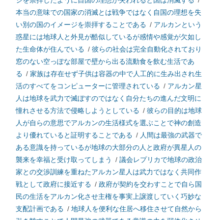
ジを崇拝したように自国の理想が失われると国は消滅する
/
本当の意味での国家の消滅とは戦争ではなく自国の理想を失
い別の国のイメージを崇拝することである
/
アルカンという
惑星には地球人と外見が酷似しているが感情や感覚が欠如し
た生命体が住んでいる
/
彼らの社会は完全自動化されており
窓のない空っぽな部屋で壁から出る流動食を飲む生活であ
る
/
家族は存在せず子供は容器の中で人工的に生み出され生
活のすべてをコンピューターに管理されている
/
アルカン星
人は地球を武力で滅ぼすのではなく自分たちの進んだ文明に
憧れさせる方法で侵略しようとしている
/
彼らの目的は地球
人が自らの意思でアルカンの生活様式を選ぶことで神の創造
より優れていると証明することである
/
人間は最強の武器で
ある意識を持っているが地球の大部分の人と政府が異星人の
襲来を幸福と受け取ってしまう
/
議会レプリカで地球の政治
家との交渉訓練を重ねたアルカン星人は武力ではなく共同作
戦として政府に接近する
/
政府が契約を交わすことで自ら国
民の生活をアルカン化させ主権を事実上譲渡していく巧妙な
支配計画である
/
地球人を便利な住居へ移住させて自然から