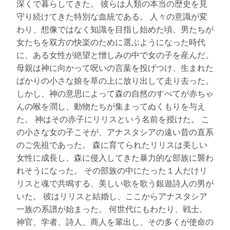
深くで暮らしてきた。 彼らは人類の本当の歴史を見
守り続けてきた特別な血統である。 人々の意識が変
わり、想像ではなく知識を目指し始めた頃、男たちが
女たちを双方の快楽のために選ぶようになった時代
に、ある女性が絶望と憎しみの中で女の子を産んだ。
母親は神に向かって呪いの言葉を投げつけ、生まれた
ばかりの小さな娘を草の上に放り出して走り去った。
しかし、神の意思によって森の自然のすべてが赤ちゃ
んの喉を潤し、動物たちが集まってぬくもりを与え
た。 神はその赤子にリリスという名前を授けた。 こ
の小さな女の子こそが、アナスタシアの遠い昔の直系
のご先祖であった。 森に育てられたリリスは美しい
女性に成長し、森に侵入してきた暴力的な部族に襲わ
れそうになった。 その部族の中にたった１人だけリ
リスと魂で共鳴する、美しい歌を歌う銀遊詩人の男が
いた。 彼はリリスと結婚し、ここからアナスタシア
一族の系譜が始まった。 何世代にもわたり、戦士、
神官、学者、詩人、商人を輩出し、その多くが使命の