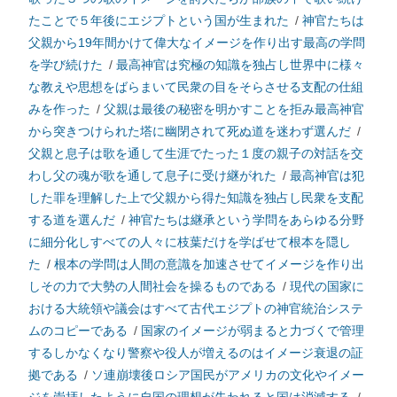
たことで５年後にエジプトという国が生まれた
/
神官たちは
父親から19年間かけて偉大なイメージを作り出す最高の学問
を学び続けた
/
最高神官は究極の知識を独占し世界中に様々
な教えや思想をばらまいて民衆の目をそらさせる支配の仕組
みを作った
/
父親は最後の秘密を明かすことを拒み最高神官
から突きつけられた塔に幽閉されて死ぬ道を迷わず選んだ
/
父親と息子は歌を通して生涯でたった１度の親子の対話を交
わし父の魂が歌を通して息子に受け継がれた
/
最高神官は犯
した罪を理解した上で父親から得た知識を独占し民衆を支配
する道を選んだ
/
神官たちは継承という学問をあらゆる分野
に細分化しすべての人々に枝葉だけを学ばせて根本を隠し
た
/
根本の学問は人間の意識を加速させてイメージを作り出
しその力で大勢の人間社会を操るものである
/
現代の国家に
おける大統領や議会はすべて古代エジプトの神官統治システ
ムのコピーである
/
国家のイメージが弱まると力づくで管理
するしかなくなり警察や役人が増えるのはイメージ衰退の証
拠である
/
ソ連崩壊後ロシア国民がアメリカの文化やイメー