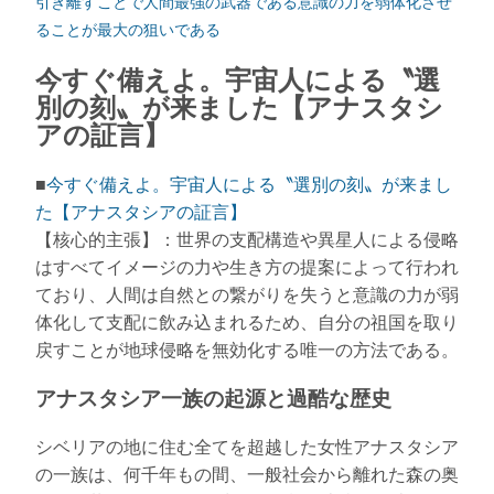
引き離すことで人間最強の武器である意識の力を弱体化させ
ることが最大の狙いである
今すぐ備えよ。宇宙人による〝選
別の刻〟が来ました【アナスタシ
アの証言】
■
今すぐ備えよ。宇宙人による〝選別の刻〟が来まし
た【アナスタシアの証言】
【核心的主張】：世界の支配構造や異星人による侵略
はすべてイメージの力や生き方の提案によって行われ
ており、人間は自然との繋がりを失うと意識の力が弱
体化して支配に飲み込まれるため、自分の祖国を取り
戻すことが地球侵略を無効化する唯一の方法である。
アナスタシア一族の起源と過酷な歴史
シベリアの地に住む全てを超越した女性アナスタシア
の一族は、何千年もの間、一般社会から離れた森の奥