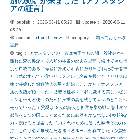
別の刻〟が来ました【アナスタシ
アの証言】
🔴 publish :
2026-06-11 05:29
🟥 update :
2026-06-11
05:29
🟡 section :
should_know
🟨 category :
知っておくべき
事柄
🟢 tag :
アナスタシアの一族は何千年もの間一般社会から
離れた森の奥深くで人類の本当の歴史を見守り続けてきた特
別な血統である
/
母親に拒絶され森に放り出された赤子を神
と自然のすべてが救いリリスという名前を授けた
/
リリスは
魂で共鳴した銀遊詩人の男と結婚しここからアナスタシア一
族の系譜が始まった
/
父親は世界を平和に変える美しいビジ
ョンを伝える使命のために身重の妻を残して人々のところへ
去っていった
/
父親は19人の詩人と神官を集め戦いを止めて
部族を１つの国にまとめるために武器もかなわない絶対的な
力を授けると提案した
/
力を悪のために使った瞬間その力を
持つものは必ず無残な死を遂げるルールが存在した
/
父親が
歌った３つの歌のイメージを詩人たちが部族の中で歌い続け