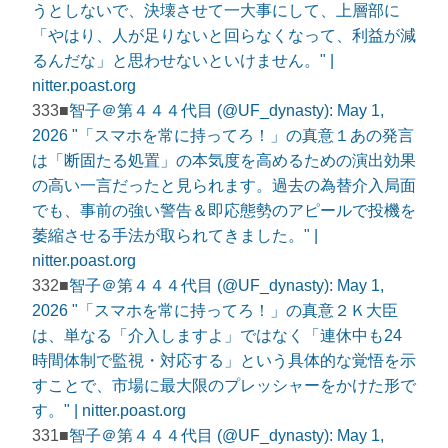
うとしないで、決壊させて一大事にして、上層部に
「やはり、人が足りないと回らなくなって、利益が減
るんだな」と思わせないといけません。" |
nitter.poast.org
333■
智子＠第４４４代目 (@UF_dynasty): May 1,
2026 "「スマホを常に持ってろ！」の真意１あの発言
は「断固たる処置」の本気度を高めるための演出効果
の高い一言だったと見られます。過去の為替介入局面
でも、事前の強い警告＆即応態勢のアピールで投機を
萎縮させる手法が取られてきました。" |
nitter.poast.org
332■
智子＠第４４４代目 (@UF_dynasty): May 1,
2026 "「スマホを常に持ってろ！」の真意２Ｋ大臣
は、単なる「介入しますよ」ではなく「連休中も24
時間体制で監視・対応する」という具体的な覚悟を示
すことで、市場に最大限のプレッシャーをかけた形で
す。" | nitter.poast.org
331■
智子＠第４４４代目 (@UF_dynasty): May 1,