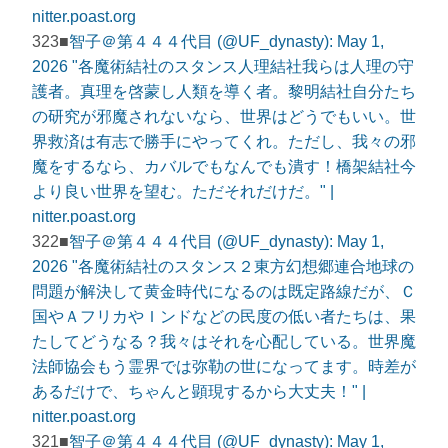
nitter.poast.org
323■
智子＠第４４４代目 (@UF_dynasty): May 1,
2026 "各魔術結社のスタンス人理結社我らは人理の守
護者。真理を啓蒙し人類を導く者。黎明結社自分たち
の研究が邪魔されないなら、世界はどうでもいい。世
界救済は有志で勝手にやってくれ。ただし、我々の邪
魔をするなら、カバルでもなんでも潰す！橋架結社今
より良い世界を望む。ただそれだけだ。" |
nitter.poast.org
322■
智子＠第４４４代目 (@UF_dynasty): May 1,
2026 "各魔術結社のスタンス２東方幻想郷連合地球の
問題が解決して黄金時代になるのは既定路線だが、Ｃ
国やＡフリカやＩンドなどの民度の低い者たちは、果
たしてどうなる？我々はそれを心配している。世界魔
法師協会もう霊界では弥勒の世になってます。時差が
あるだけで、ちゃんと顕現するから大丈夫！" |
nitter.poast.org
321■
智子＠第４４４代目 (@UF_dynasty): May 1,