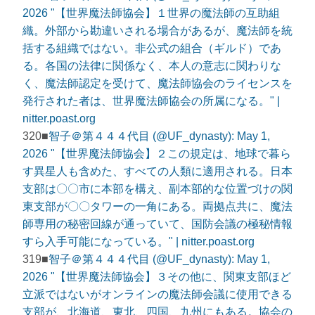
2026 "【世界魔法師協会】１世界の魔法師の互助組
織。外部から勘違いされる場合があるが、魔法師を統
括する組織ではない。非公式の組合（ギルド）であ
る。各国の法律に関係なく、本人の意志に関わりな
く、魔法師認定を受けて、魔法師協会のライセンスを
発行された者は、世界魔法師協会の所属になる。" |
nitter.poast.org
320■
智子＠第４４４代目 (@UF_dynasty): May 1,
2026 "【世界魔法師協会】２この規定は、地球で暮ら
す異星人も含めた、すべての人類に適用される。日本
支部は〇〇市に本部を構え、副本部的な位置づけの関
東支部が〇〇タワーの一角にある。両拠点共に、魔法
師専用の秘密回線が通っていて、国防会議の極秘情報
すら入手可能になっている。" | nitter.poast.org
319■
智子＠第４４４代目 (@UF_dynasty): May 1,
2026 "【世界魔法師協会】３その他に、関東支部ほど
立派ではないがオンラインの魔法師会議に使用できる
支部が、北海道、東北、四国、九州にもある。協会の