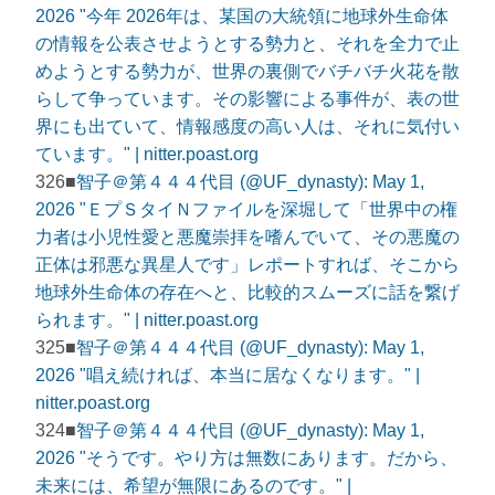
2026 "今年 2026年は、某国の大統領に地球外生命体
の情報を公表させようとする勢力と、それを全力で止
めようとする勢力が、世界の裏側でバチバチ火花を散
らして争っています。その影響による事件が、表の世
界にも出ていて、情報感度の高い人は、それに気付い
ています。" | nitter.poast.org
326■
智子＠第４４４代目 (@UF_dynasty): May 1,
2026 "ＥプＳタイＮファイルを深堀して「世界中の権
力者は小児性愛と悪魔崇拝を嗜んでいて、その悪魔の
正体は邪悪な異星人です」レポートすれば、そこから
地球外生命体の存在へと、比較的スムーズに話を繋げ
られます。" | nitter.poast.org
325■
智子＠第４４４代目 (@UF_dynasty): May 1,
2026 "唱え続ければ、本当に居なくなります。" |
nitter.poast.org
324■
智子＠第４４４代目 (@UF_dynasty): May 1,
2026 "そうです。やり方は無数にあります。だから、
未来には、希望が無限にあるのです。" |