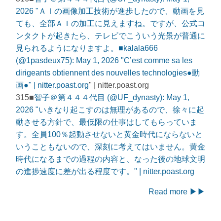
2026 "ＡＩの画像加工技術が進歩したので、動画を見
ても、全部ＡＩの加工に見えますね。ですが、公式コ
ンタクトが起きたら、テレビでこういう光景が普通に
見られるようになりますよ。■
kalala666
(@1pasdeux75): May 1, 2026 "C’est comme sa les
dirigeants obtiennent des nouvelles technologies●動
画●" | nitter.poast.org
" | nitter.poast.org
315■
智子＠第４４４代目 (@UF_dynasty): May 1,
2026 "いきなり起こすのは無理があるので、徐々に起
動させる方針で、最低限の仕事はしてもらっていま
す。全員100％起動させないと黄金時代にならないと
いうこともないので、深刻に考えてはいません。黄金
時代になるまでの過程の内容と、なった後の地球文明
の進捗速度に差が出る程度です。" | nitter.poast.org
Read more ▶▶