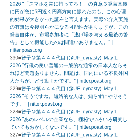
2026 "「スマホを常に持ってろ！」の真意３発言直後
に円が急に5円近く円高方向に振れたのも、この心理
的効果が大きかった証左と言えます。実際の介入実施
の有無は今後明らかになる可能性がありますが、この
発言自体が、市場参加者に「逃げ場を与える最後の警
告」として機能したのは間違いありません。" |
nitter.poast.org
330■
智子＠第４４４代目 (@UF_dynasty): May 1,
2026 "行儀の良い普通の一般的な通常の日本人ならそ
れほど問題ありません。問題は、国内にいる不良外国
人たちが、どう動くかです。" | nitter.poast.org
329■
智子＠第４４４代目 (@UF_dynasty): May 1,
2026 "そうですね。短絡的な人は、知らずにやりそう
です。" | nitter.poast.org
328■
智子＠第４４４代目 (@UF_dynasty): May 1,
2026 "あのレベルの企業なら、極秘でいろいろ研究し
ていてもおかしくないです。" | nitter.poast.org
327■
智子＠第４４４代目 (@UF_dynasty): May 1,