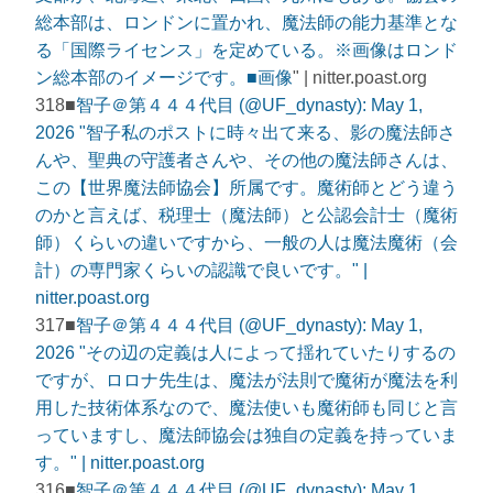
総本部は、ロンドンに置かれ、魔法師の能力基準とな
る「国際ライセンス」を定めている。※画像はロンド
ン総本部のイメージです。■
画像
" | nitter.poast.org
318■
智子＠第４４４代目 (@UF_dynasty): May 1,
2026 "智子私のポストに時々出て来る、影の魔法師さ
んや、聖典の守護者さんや、その他の魔法師さんは、
この【世界魔法師協会】所属です。魔術師とどう違う
のかと言えば、税理士（魔法師）と公認会計士（魔術
師）くらいの違いですから、一般の人は魔法魔術（会
計）の専門家くらいの認識で良いです。" |
nitter.poast.org
317■
智子＠第４４４代目 (@UF_dynasty): May 1,
2026 "その辺の定義は人によって揺れていたりするの
ですが、ロロナ先生は、魔法が法則で魔術が魔法を利
用した技術体系なので、魔法使いも魔術師も同じと言
っていますし、魔法師協会は独自の定義を持っていま
す。" | nitter.poast.org
316■
智子＠第４４４代目 (@UF_dynasty): May 1,