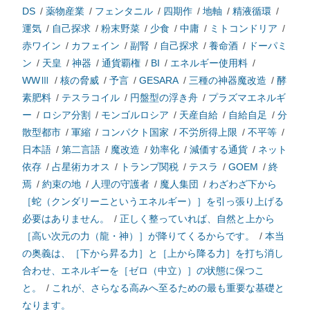
DS
/
薬物産業
/
フェンタニル
/
四期作
/
地軸
/
精液循環
/
運気
/
自己探求
/
粉末野菜
/
少食
/
中庸
/
ミトコンドリア
/
赤ワイン
/
カフェイン
/
副腎
/
自己探求
/
養命酒
/
ドーパミ
ン
/
天皇
/
神器
/
通貨覇権
/
BI
/
エネルギー使用料
/
WWⅢ
/
核の脅威
/
予言
/
GESARA
/
三種の神器魔改造
/
酵
素肥料
/
テスラコイル
/
円盤型の浮き舟
/
プラズマエネルギ
ー
/
ロシア分割
/
モンゴルロシア
/
天産自給
/
自給自足
/
分
散型都市
/
軍縮
/
コンパクト国家
/
不労所得上限
/
不平等
/
日本語
/
第二言語
/
魔改造
/
効率化
/
減価する通貨
/
ネット
依存
/
占星術カオス
/
トランプ関税
/
テスラ
/
GOEM
/
終
焉
/
約束の地
/
人理の守護者
/
魔人集団
/
わざわざ下から
［蛇（クンダリーニというエネルギー）］を引っ張り上げる
必要はありません。
/
正しく整っていれば、自然と上から
［高い次元の力（龍・神）］が降りてくるからです。
/
本当
の奥義は、［下から昇る力］と［上から降る力］を打ち消し
合わせ、エネルギーを［ゼロ（中立）］の状態に保つこ
と。
/
これが、さらなる高みへ至るための最も重要な基礎と
なります。