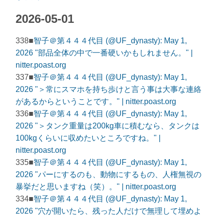
2026-05-01
338■
智子＠第４４４代目 (@UF_dynasty): May 1,
2026 "部品全体の中で一番硬いかもしれません。" |
nitter.poast.org
337■
智子＠第４４４代目 (@UF_dynasty): May 1,
2026 "＞常にスマホを持ち歩けと言う事は大事な連絡
があるからということです。" | nitter.poast.org
336■
智子＠第４４４代目 (@UF_dynasty): May 1,
2026 "＞タンク重量は200kg車に積むなら、タンクは
100kgくらいに収めたいところですね。" |
nitter.poast.org
335■
智子＠第４４４代目 (@UF_dynasty): May 1,
2026 "パーにするのも、動物にするもの、人権無視の
暴挙だと思いますね（笑）。" | nitter.poast.org
334■
智子＠第４４４代目 (@UF_dynasty): May 1,
2026 "穴が開いたら、残った人だけで無理して埋めよ