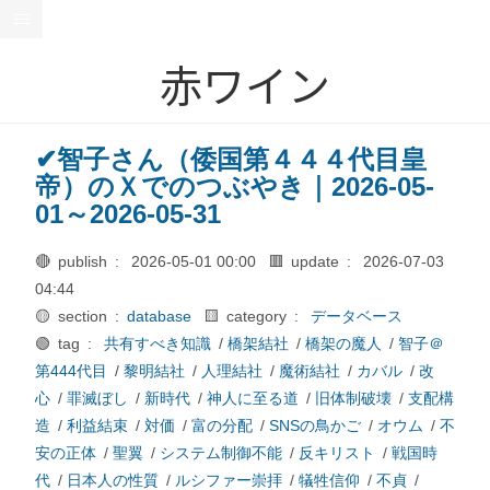
赤ワイン
✔智子さん（倭国第４４４代目皇
帝）のＸでのつぶやき｜2026-05-
01～2026-05-31
🔴 publish :
2026-05-01 00:00
🟥 update :
2026-07-03
04:44
🟡 section :
database
🟨 category :
データベース
🟢 tag :
共有すべき知識
/
橋架結社
/
橋架の魔人
/
智子＠
第444代目
/
黎明結社
/
人理結社
/
魔術結社
/
カバル
/
改
心
/
罪滅ぼし
/
新時代
/
神人に至る道
/
旧体制破壊
/
支配構
造
/
利益結束
/
対価
/
富の分配
/
SNSの鳥かご
/
オウム
/
不
安の正体
/
聖翼
/
システム制御不能
/
反キリスト
/
戦国時
代
/
日本人の性質
/
ルシファー崇拝
/
犠牲信仰
/
不貞
/