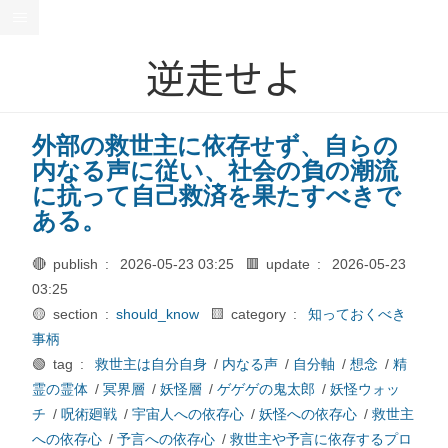
逆走せよ
外部の救世主に依存せず、自らの
内なる声に従い、社会の負の潮流
に抗って自己救済を果たすべきで
ある。
🔴 publish :
2026-05-23 03:25
🟥 update :
2026-05-23
03:25
🟡 section :
should_know
🟨 category :
知っておくべき
事柄
🟢 tag :
救世主は自分自身
/
内なる声
/
自分軸
/
想念
/
精
霊の霊体
/
冥界層
/
妖怪層
/
ゲゲゲの鬼太郎
/
妖怪ウォッ
チ
/
呪術廻戦
/
宇宙人への依存心
/
妖怪への依存心
/
救世主
への依存心
/
予言への依存心
/
救世主や予言に依存するプロ