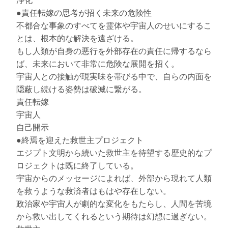
浄化
●責任転嫁の思考が招く未来の危険性
不都合な事象のすべてを霊体や宇宙人のせいにするこ
とは、根本的な解決を遠ざける。
もし人類が自身の悪行を外部存在の責任に帰するなら
ば、未来において非常に危険な展開を招く。
宇宙人との接触が現実味を帯びる中で、自らの内面を
隠蔽し続ける姿勢は破滅に繋がる。
責任転嫁
宇宙人
自己開示
●終焉を迎えた救世主プロジェクト
エジプト文明から続いた救世主を待望する歴史的なプ
ロジェクトは既に終了している。
宇宙からのメッセージによれば、外部から現れて人類
を救うような救済者はもはや存在しない。
政治家や宇宙人が劇的な変化をもたらし、人間を苦境
から救い出してくれるという期待は幻想に過ぎない。