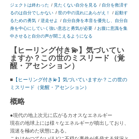
ジェクトは終わった
/
見たくない自分を見る
/
自分を救済す
るのは自分でしかない
/
世の中の流れにあらがえ！
/
起動す
るための勇気
/
逆走せよ
/
自分自身を本音を優先し、自分自
身を中心にしていく強い意志と勇気が必要
/
お腹に意識を集
中させると自分の声が聞こえるようになる
【ヒーリング付き💫】気づいてい
ますか？この世のミスリード（覚
醒・アセンション）
■
【ヒーリング付き💫】気づいていますか？この世の
ミスリード（覚醒・アセンション）
概略
●現代の地上次元に広がるカオスなエネルギー
現在の地球上には様々なエネルギーが噴出しており、
混迷を極めた状態にある。
これはかつてないほどに不穏な事件が多発する状況と