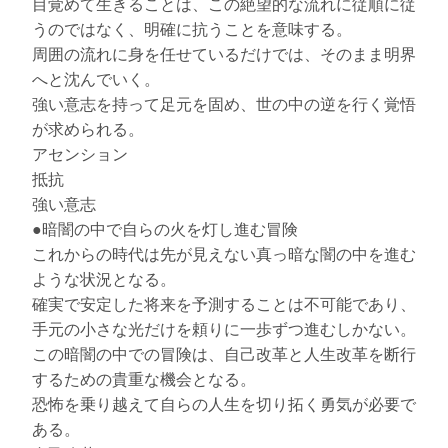
目覚めて生きることは、この絶望的な流れに従順に従
うのではなく、明確に抗うことを意味する。
周囲の流れに身を任せているだけでは、そのまま明界
へと沈んでいく。
強い意志を持って足元を固め、世の中の逆を行く覚悟
が求められる。
アセンション
抵抗
強い意志
●暗闇の中で自らの火を灯し進む冒険
これからの時代は先が見えない真っ暗な闇の中を進む
ような状況となる。
確実で安定した将来を予測することは不可能であり、
手元の小さな光だけを頼りに一歩ずつ進むしかない。
この暗闇の中での冒険は、自己改革と人生改革を断行
するための貴重な機会となる。
恐怖を乗り越えて自らの人生を切り拓く勇気が必要で
ある。