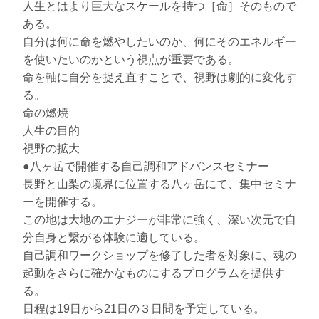
人生とはより巨大なスケールを持つ［命］そのもので
ある。
自分は何に命を燃やしたいのか、何にそのエネルギー
を使いたいのかという視点が重要である。
命を軸に自分を捉え直すことで、視野は劇的に変化す
る。
命の燃焼
人生の目的
視野の拡大
●八ヶ岳で開催する自己調和アドバンスセミナー
長野と山梨の境界に位置する八ヶ岳にて、集中セミナ
ーを開催する。
この地は大地のエナジーが非常に強く、深い次元で自
分自身と繋がる体験に適している。
自己調和ワークショップを修了した者を対象に、魂の
起動をさらに確かなものにするプログラムを提供す
る。
日程は19日から21日の３日間を予定している。