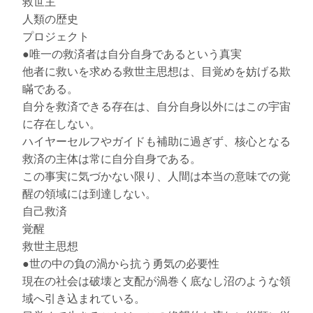
救世主
人類の歴史
プロジェクト
●唯一の救済者は自分自身であるという真実
他者に救いを求める救世主思想は、目覚めを妨げる欺
瞞である。
自分を救済できる存在は、自分自身以外にはこの宇宙
に存在しない。
ハイヤーセルフやガイドも補助に過ぎず、核心となる
救済の主体は常に自分自身である。
この事実に気づかない限り、人間は本当の意味での覚
醒の領域には到達しない。
自己救済
覚醒
救世主思想
●世の中の負の渦から抗う勇気の必要性
現在の社会は破壊と支配が渦巻く底なし沼のような領
域へ引き込まれている。