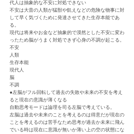
代人は抽象的な不安に対処できない
不安は大昔の人類が猛獣や飢えなどの危険な物事に対
して早く気づくために発達させてきた生存本能であ
る。
現代は将来やお金など抽象的で漠然とした不安に変わ
ったため脳がうまく対処できず心身の不調が起こる。
不安
人類
生存本能
現代人
脳
不調
●左脳がフル回転して過去の失敗や未来の不安を考え
ると現在の意識が薄くなる
自動思考モードは論理を司る左脳で考えている。
左脳は過去や未来のことを考えるのは得意だが現在の
ことを考えるのは苦手なため思考が過去か未来に飛ん
でいる時は現在に意識が無いか薄い上の空の状態にな