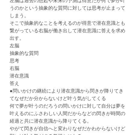
左脳は過去の想起や未来の予測は得意だが何で夢が叶
うのかという抽象的な質問に対しては思考が止まって
しまう。
そこで抽象的なことを考えるのが得意で潜在意識とも
繋がっている右脳が働き出して潜在意識に答えを求め
出す。
左脳
抽象的な質問
思考
右脳
潜在意識
答え
●問いかけの継続により潜在意識から閃きが降りてき
てなぜだか分からないけど叶う気がしてくる
何で夢が叶うのだろうの問いかけに対して自分は夢を
叶えるのにふさわしい人間だからなどの閃きが時間の
経過と共に潜在意識から降りてくる。
やがて閃きが自信へと変わりなぜだかわからないけど