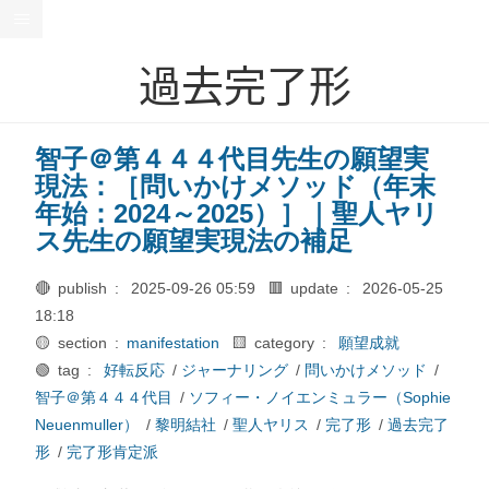
過去完了形
智子＠第４４４代目先生の願望実
現法：［問いかけメソッド（年末
年始：2024～2025）］｜聖人ヤリ
ス先生の願望実現法の補足
🔴 publish :
2025-09-26 05:59
🟥 update :
2026-05-25
18:18
🟡 section :
manifestation
🟨 category :
願望成就
🟢 tag :
好転反応
/
ジャーナリング
/
問いかけメソッド
/
智子＠第４４４代目
/
ソフィー・ノイエンミュラー（Sophie
Neuenmuller）
/
黎明結社
/
聖人ヤリス
/
完了形
/
過去完了
形
/
完了形肯定派