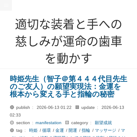
適切な装着と手への
慈しみが運命の歯車
を動かす
時姫先生（智子＠第４４４代目先生
のご友人）の願望実現法：金運を
根本から変える手と指輪の秘密
🔴 publish :
2026-06-13 01:22
🟥 update :
2026-06-13
02:33
🟡 section :
manifestation
🟨 category :
願望成就
🟢 tag :
時姫
/
循環
/
金運
/
開運
/
指輪
/
マッサージ
/
マ