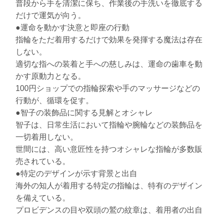
普段から手を清潔に保ち、作業後の手洗いを徹底する
だけで運気が向う。
●運命を動かす決意と即座の行動
指輪をただ着用するだけで効果を発揮する魔法は存在
しない。
適切な指への装着と手への慈しみは、運命の歯車を動
かす原動力となる。
100円ショップでの指輪探索や手のマッサージなどの
行動が、循環を促す。
●智子の装飾品に関する見解とオシャレ
智子は、日常生活において指輪や腕輪などの装飾品を
一切着用しない。
世間には、高い意匠性を持つオシャレな指輪が多数販
売されている。
●特定のデザインが示す背景と出自
海外の知人が着用する特定の指輪は、特有のデザイン
を備えている。
プロビデンスの目や双頭の鷲の紋章は、着用者の出自