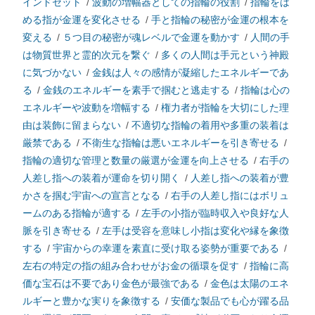
インドセット
/
波動の増幅器としての指輪の役割
/
指輪をは
める指が金運を変化させる
/
手と指輪の秘密が金運の根本を
変える
/
５つ目の秘密が魂レベルで金運を動かす
/
人間の手
は物質世界と霊的次元を繋ぐ
/
多くの人間は手元という神殿
に気づかない
/
金銭は人々の感情が凝縮したエネルギーであ
る
/
金銭のエネルギーを素手で掴むと逃走する
/
指輪は心の
エネルギーや波動を増幅する
/
権力者が指輪を大切にした理
由は装飾に留まらない
/
不適切な指輪の着用や多重の装着は
厳禁である
/
不衛生な指輪は悪いエネルギーを引き寄せる
/
指輪の適切な管理と数量の厳選が金運を向上させる
/
右手の
人差し指への装着が運命を切り開く
/
人差し指への装着が豊
かさを掴む宇宙への宣言となる
/
右手の人差し指にはボリュ
ームのある指輪が適する
/
左手の小指が臨時収入や良好な人
脈を引き寄せる
/
左手は受容を意味し小指は変化や縁を象徴
する
/
宇宙からの幸運を素直に受け取る姿勢が重要である
/
左右の特定の指の組み合わせがお金の循環を促す
/
指輪に高
価な宝石は不要であり金色が最強である
/
金色は太陽のエネ
ルギーと豊かな実りを象徴する
/
安価な製品でも心が躍る品