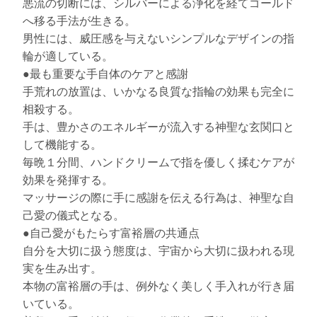
悪流の切断には、シルバーによる浄化を経てゴールド
へ移る手法が生きる。
男性には、威圧感を与えないシンプルなデザインの指
輪が適している。
●最も重要な手自体のケアと感謝
手荒れの放置は、いかなる良質な指輪の効果も完全に
相殺する。
手は、豊かさのエネルギーが流入する神聖な玄関口と
して機能する。
毎晩１分間、ハンドクリームで指を優しく揉むケアが
効果を発揮する。
マッサージの際に手に感謝を伝える行為は、神聖な自
己愛の儀式となる。
●自己愛がもたらす富裕層の共通点
自分を大切に扱う態度は、宇宙から大切に扱われる現
実を生み出す。
本物の富裕層の手は、例外なく美しく手入れが行き届
いている。