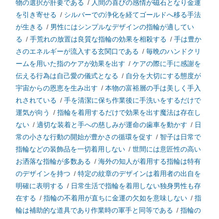
物の選択が肝要である
/
人間の喜びの感情が磁石となり金運
を引き寄せる
/
シルバーでの浄化を経てゴールドへ移る手法
が生きる
/
男性にはシンプルなデザインの指輪が適してい
る
/
手荒れの放置は良質な指輪の効果を相殺する
/
手は豊か
さのエネルギーが流入する玄関口である
/
毎晩のハンドクリ
ームを用いた指のケアが効果を出す
/
ケアの際に手に感謝を
伝える行為は自己愛の儀式となる
/
自分を大切にする態度が
宇宙からの恩恵を生み出す
/
本物の富裕層の手は美しく手入
れされている
/
手を清潔に保ち作業後に手洗いをするだけで
運気が向う
/
指輪を着用するだけで効果を出す魔法は存在し
ない
/
適切な装着と手への慈しみが運命の歯車を動かす
/
日
常の小さな行動の開始が豊かさの循環を促す
/
智子は日常で
指輪などの装飾品を一切着用しない
/
世間には意匠性の高い
お洒落な指輪が多数ある
/
海外の知人が着用する指輪は特有
のデザインを持つ
/
特定の紋章のデザインは着用者の出自を
明確に表明する
/
日常生活で指輪を着用しない独身男性も存
在する
/
指輪の不着用が直ちに金運の欠如を意味しない
/
指
輪は補助的な道具であり作業時の軍手と同等である
/
指輪の