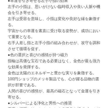
●幸運を引き寄せる左手小指の効果
左手の小指は、思いがけない臨時収入や良い人脈や機
会を引き寄せる。
左手は受容を意味し、小指は変化や良好な縁を象徴す
る。
宇宙からの幸運を素直に受け取る姿勢が、成功におい
て重要となる。
右手人差し指と左手小指の組み合わせが、攻守を調和
させて循環を促す。
●色の選択と喜びの感情が持つ磁力
指輪は高価な宝石である必要はなく、金色が最も強力
な効果を発揮する。
金色は太陽のエネルギーと豊かな実りを象徴する。
100円ショップのメッキ製品でも、心が躍る品物の選
択が肝要である。
人間の喜びの感情が、最高の磁石となって金運を引き
寄せる。
●シルバーによる浄化と男性への推奨